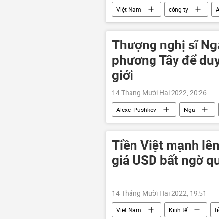
Việt Nam
công ty
Thượng nghị sĩ Ng
phương Tây để duy t
giới
14 Tháng Mười Hai 2022, 20:26
Alexei Pushkov
Nga
Tiền Việt mạnh lên,
giá USD bất ngờ q
14 Tháng Mười Hai 2022, 19:51
Việt Nam
Kinh tế
t