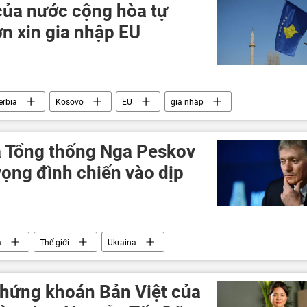
của nước cộng hòa tự
n xin gia nhập EU
erbia
Kosovo
EU
gia nhập
a Tổng thống Nga Peskov
 vọng đình chiến vào dịp
a
Thế giới
Ukraina
Nga
LNR
DNR
xung đột quân sự
Chứng khoán Bản Việt của