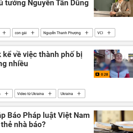
hủ tướng Nguyễn Tấn Dũng
con gái
Nguyễn Thanh Phượng
VCI
kể về việc thành phố bị
ng nhiều
0:28
a
Video từ Ukraina
Ukraina
Nga
Donetsk
Donbass
utin
ập Báo Pháp luật Việt Nam
 thẻ nhà báo?