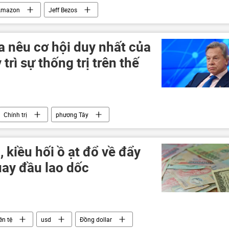
Amazon
Jeff Bezos
a nêu cơ hội duy nhất của
rì sự thống trị trên thế
Chính trị
phương Tây
 kiều hối ồ ạt đổ về đẩy
uay đầu lao dốc
iền tệ
usd
Đồng dollar