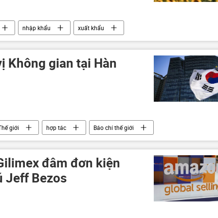
nhập khẩu
xuất khẩu
ị Không gian tại Hàn
Thế giới
hợp tác
Báo chí thế giới
Gilimex đâm đơn kiện
 Jeff Bezos