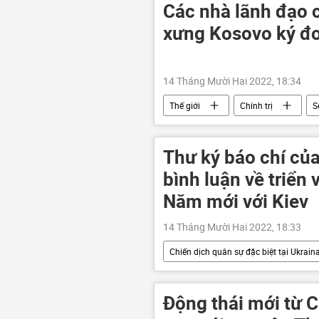
chuyên gia
Quan điểm-Ý kiến
Các nhà lãnh đạo 
xưng Kosovo ký đơ
14 Tháng Mười Hai 2022, 18:34
Thế giới
Chính trị
S
xung đột
Thư ký báo chí củ
bình luận về triển
Năm mới với Kiev
14 Tháng Mười Hai 2022, 18:33
Chiến dịch quân sự đặc biệt tại Ukrain
Cuộc khủng hoảng ở Ukraina
Dmitry Peskov
Quân sự
Động thái mới từ 