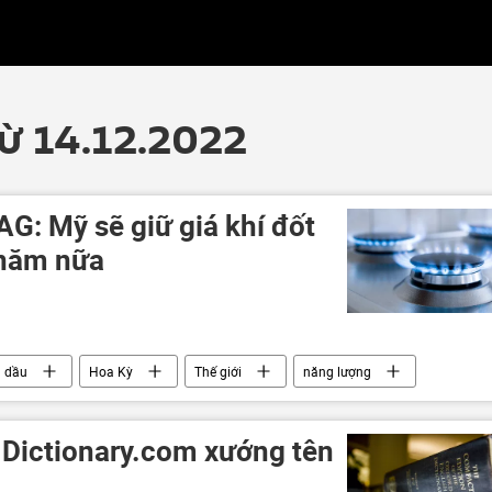
từ 14.12.2022
G: Mỹ sẽ giữ giá khí đốt
 năm nữa
á dầu
Hoa Kỳ
Thế giới
năng lượng
 Dictionary.com xướng tên