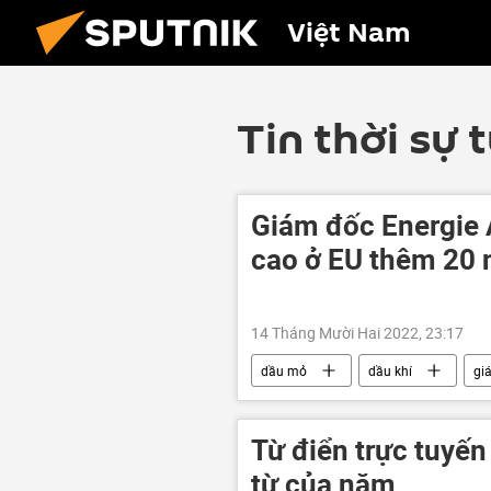
Việt Nam
Tin thời sự 
Giám đốc Energie A
cao ở EU thêm 20
14 Tháng Mười Hai 2022, 23:17
dầu mỏ
dầu khí
gi
Từ điển trực tuyến
từ của năm