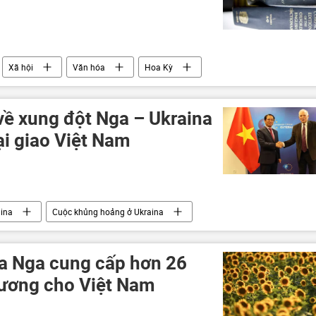
Xã hội
Văn hóa
Hoa Kỳ
về xung đột Nga – Ukraina
ại giao Việt Nam
ina
Cuộc khủng hoảng ở Ukraina
Chính trị
a Nga cung cấp hơn 26
dương cho Việt Nam