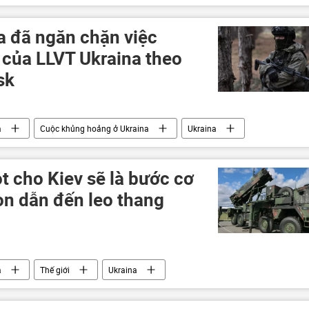
 đã ngăn chặn việc
 của LLVT Ukraina theo
sk
a
Cuộc khủng hoảng ở Ukraina
Ukraina
ượng vũ trang Nga
Quân đội Nga
xung đột quân sự
nashenkov
t cho Kiev sẽ là bước cơ
n dẫn đến leo thang
a
Thế giới
Ukraina
Hoa Kỳ
viện trợ quân sự
Quân sự