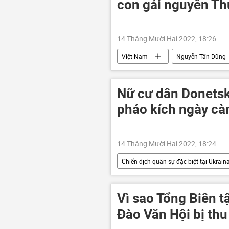
con gái nguyên T
14 Tháng Mười Hai 2022, 18:26
Việt Nam
Nguyễn Tấn Dũng
VCSC
Nữ cư dân Donetsk 
pháo kích ngày cà
14 Tháng Mười Hai 2022, 18:24
Chiến dịch quân sự đặc biệt tại Ukrain
Cuộc khủng hoảng ở Ukraina
Vladimir Zelensky
Vladimir P
Vì sao Tổng Biên t
Đào Văn Hội bị thu