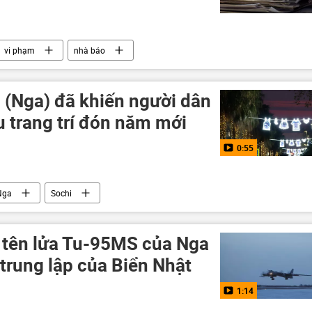
vi phạm
nhà báo
m
 (Nga) đã khiến người dân
u trang trí đón năm mới
0:55
Nga
Sochi
tên lửa Tu-95MS của Nga
trung lập của Biển Nhật
1:14