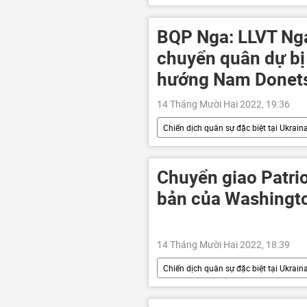
BQP Nga: LLVT Nga
chuyển quân dự bị
hướng Nam Donet
14 Tháng Mười Hai 2022, 19:36
Chiến dịch quân sự đặc biệt tại Ukrain
Quân sự
Nga
lực l
Bộ Quốc phòng Nga
Igor Ko
Chuyển giao Patrio
bản của Washingto
14 Tháng Mười Hai 2022, 18:39
Chiến dịch quân sự đặc biệt tại Ukrain
Cuộc khủng hoảng ở Ukraina