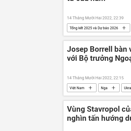
14 Tháng Mười Hai 2022, 22:39
Tổng kết 2025 và Dự báo 2026
Josep Borrell bàn 
với Bộ trưởng Ngo
14 Tháng Mười Hai 2022, 22:15
Việt Nam
Nga
Ukra
xung đột quân sự
EU
Vùng Stavropol củ
nghìn tấn hướng 