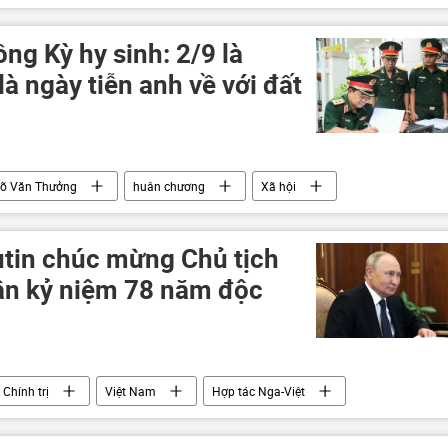
ng Kỳ hy sinh: 2/9 là
là ngày tiễn anh về với đất
õ Văn Thưởng
huân chương
Xã hội
tin chúc mừng Chủ tịch
ân kỷ niệm 78 năm độc
Chính trị
Việt Nam
Hợp tác Nga-Việt