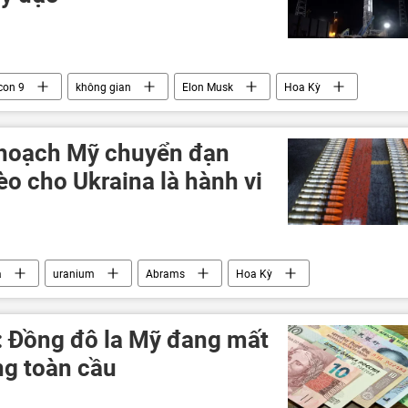
con 9
không gian
Elon Musk
Hoa Kỳ
 hoạch Mỹ chuyển đạn
o cho Ukraina là hành vi
a
uranium
Abrams
Hoa Kỳ
Ukraina
Cuộc khủng hoảng ở Ukraina
Thế giới
Quân sự
: Đồng đô la Mỹ đang mất
ờng toàn cầu