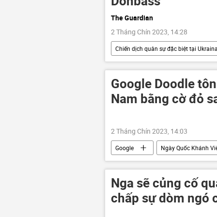
Donbass
The Guardian
2 Tháng Chín 2023, 14:28
Chiến dịch quân sự đặc biệt tại Ukrain
Crưm
NATO
Donba
Báo chí thế giới
Google Doodle tôn
Nam bằng cờ đỏ s
2 Tháng Chín 2023, 14:03
Google
Ngày Quốc Khánh Vi
Nga sẽ củng cố qu
chấp sự dòm ngó 