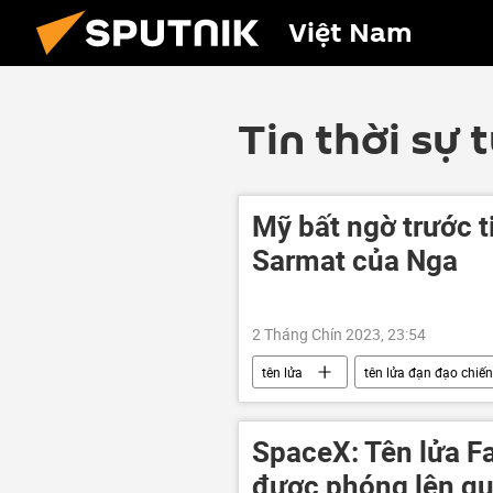
Việt Nam
Tin thời sự 
Mỹ bất ngờ trước t
Sarmat của Nga
2 Tháng Chín 2023, 23:54
tên lửa
tên lửa đạn đạo chiến
Báo chí thế giới
phương Tây
SpaceX: Tên lửa F
được phóng lên q