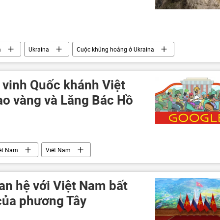
a
Ukraina
Cuộc khủng hoảng ở Ukraina
ss
xung đột quân sự
Thế giới
 vinh Quốc khánh Việt
ao vàng và Lăng Bác Hồ
ệt Nam
Việt Nam
an hệ với Việt Nam bất
của phương Tây