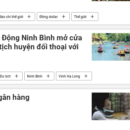
Báo chí thế giới
Đồng dollar
Thế giới
 Động Ninh Bình mở cửa
 tịch huyện đối thoại với
Du lịch
Ninh Bình
Vịnh Hạ Long
ngân hàng