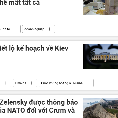
thể mất tất cả
Kinh tế
doanh nghiệp
iết lộ kế hoạch về Kiev
a
Ukraina
Cuộc khủng hoảng ở Ukraina
ng đột quân sự
. Zelensky được thông báo
ủa NATO đối với Crưm và