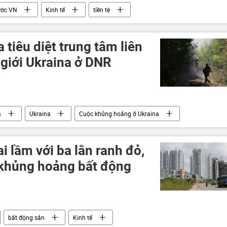
ước VN
Kinh tế
tiền tệ
tiêu diệt trung tâm liên
 giới Ukraina ở DNR
a
Ukraina
Cuộc khủng hoảng ở Ukraina
lực lượng vũ trang Nga
Thế giới
xung đột quân sự
 lầm với ba lằn ranh đỏ,
 khủng hoảng bất động
bất động sản
Kinh tế