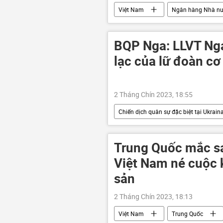
Việt Nam
Ngân hàng Nhà n
BQP Nga: LLVT Nga 
lạc của lữ đoàn cơ
2 Tháng Chín 2023, 18:55
Chiến dịch quân sự đặc biệt tại Ukrain
Nga
Quân đội Nga
Bộ Quốc phòng Nga
Trung Quốc mắc sai
Việt Nam né cuộc
sản
2 Tháng Chín 2023, 18:13
Việt Nam
Trung Quốc