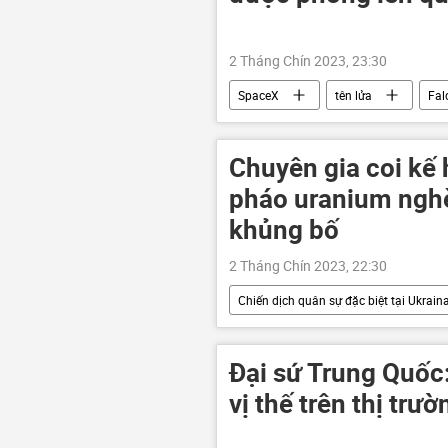
2 Tháng Chín 2023, 23:30
SpaceX
tên lửa
Fal
Thế giới
Trái Đất
Chuyên gia coi kế
pháo uranium nghè
khủng bố
2 Tháng Chín 2023, 22:30
Chiến dịch quân sự đặc biệt tại Ukrain
Quan điểm-Ý kiến
Nga
viện trợ quân sự
khủng bố
Đại sứ Trung Quốc
vị thế trên thị trư