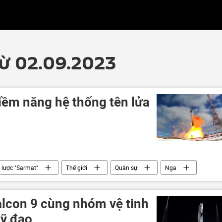
từ 02.09.2023
iềm năng hệ thống tên lửa
 lược "Sarmat"
Thế giới
Quân sự
Nga
Hoa Kỳ
sản xuất
tên lửa Sarmat
alcon 9 cùng nhóm vệ tinh
uỹ đạo