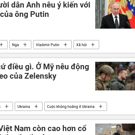
ời dân Anh nêu ý kiến với
 của ông Putin
Nga
Vladimir Putin
Xã hội
cứ điều gì. Ở Mỹ nêu động
theo của Zelensky
a
Ukraina
Cuộc khủng hoảng ở Ukraina
xung đột quân sự
Báo chí thế giới
ở Việt Nam còn cao hơn cổ