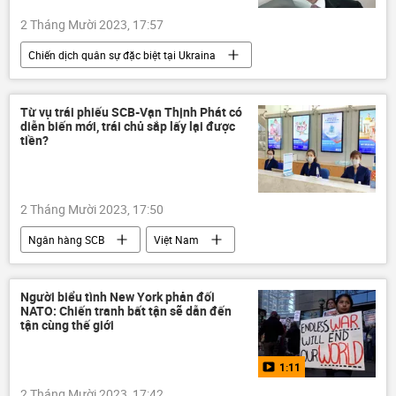
2 Tháng Mười 2023, 17:57
Chiến dịch quân sự đặc biệt tại Ukraina
viện trợ quân sự
Quân sự
Dmitry Peskov
Từ vụ trái phiếu SCB-Vạn Thịnh Phát có
diễn biến mới, trái chủ sắp lấy lại được
Cuộc khủng hoảng ở Ukraina
Ukraina
tiền?
Hoa Kỳ
Điện Kremlin
Thế giới
2 Tháng Mười 2023, 17:50
Ngân hàng SCB
Việt Nam
Vạn Thịnh Phát
Pháp luật
vi phạm
Bộ Công an Việt Nam
Người biểu tình New York phản đối
NATO: Chiến tranh bất tận sẽ dẫn đến
Bộ Tài Chính VN
doanh nghiệp
tận cùng thế giới
1:11
2 Tháng Mười 2023, 17:42