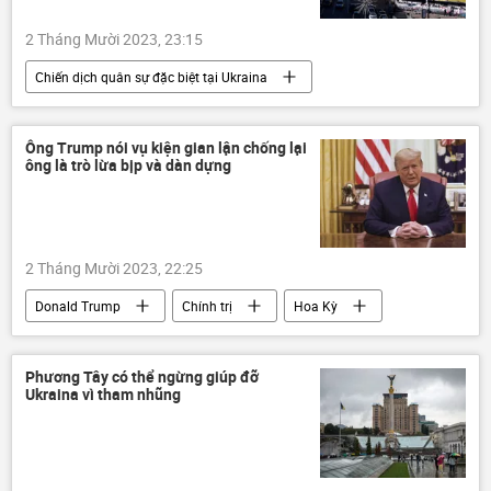
2 Tháng Mười 2023, 23:15
Chiến dịch quân sự đặc biệt tại Ukraina
Cuộc khủng hoảng ở Ukraina
Ukraina
Thế giới
Chính trị
phương Tây
Ông Trump nói vụ kiện gian lận chống lại
ông là trò lừa bịp và dàn dựng
viện trợ
2 Tháng Mười 2023, 22:25
Donald Trump
Chính trị
Hoa Kỳ
điều tra
Pháp luật
Thế giới
Phương Tây có thể ngừng giúp đỡ
Ukraina vì tham nhũng