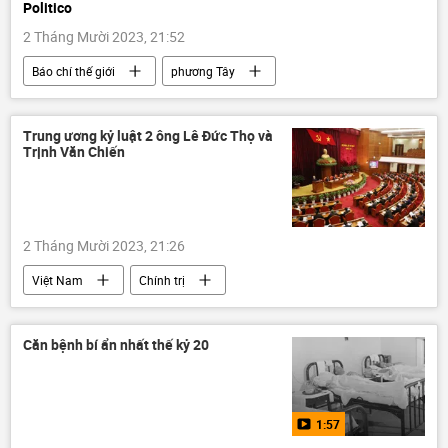
Politico
2 Tháng Mười 2023, 21:52
Báo chí thế giới
phương Tây
Cuộc khủng hoảng ở Ukraina
Ukraina
viện trợ
tham nhũng vặt
Trung ương kỷ luật 2 ông Lê Đức Thọ và
Trịnh Văn Chiến
Chiến dịch quân sự đặc biệt tại Ukraina
Thế giới
2 Tháng Mười 2023, 21:26
Việt Nam
Chính trị
Ban Chấp hành Trung ương Đảng
Bộ Chính Trị VN
Căn bệnh bí ẩn nhất thế kỷ 20
1:57