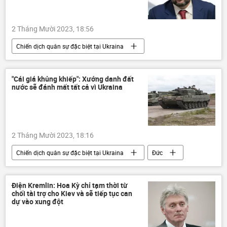
2 Tháng Mười 2023, 18:56
Chiến dịch quân sự đặc biệt tại Ukraina
Cuộc khủng hoảng ở Ukraina
Nga
xung đột quân sự
Quân sự
"Cái giá khủng khiếp": Xướng danh đất
nước sẽ đánh mất tất cả vì Ukraina
Thế giới
Denis Pushilin
2 Tháng Mười 2023, 18:16
Chiến dịch quân sự đặc biệt tại Ukraina
Đức
Thế giới
Báo chí thế giới
Cuộc khủng hoảng ở Ukraina
Ukraina
Điện Kremlin: Hoa Kỳ chỉ tạm thời từ
chối tài trợ cho Kiev và sẽ tiếp tục can
Kinh tế
dự vào xung đột
Các biện pháp trừng phạt chống Nga