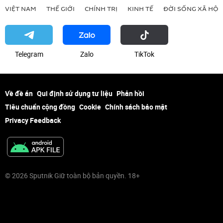
VIỆT NAM
THẾ GIỚI
CHÍNH TRỊ
KINH TẾ
ĐỜI SỐNG XÃ HỘI
Telegram
Zalo
ТikТоk
Về đề án
Qui định sử dụng tư liệu
Phản hồi
Tiêu chuẩn cộng đồng
Cookie
Chính sách bảo mật
Privacy Feedback
© 2026 Sputnik Giữ toàn bộ bản quyền. 18+