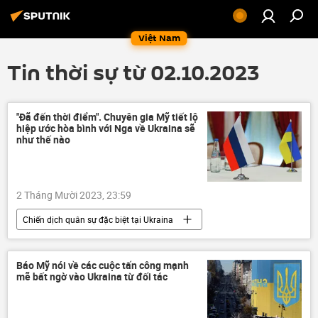
Việt Nam
Tin thời sự từ 02.10.2023
"Đã đến thời điểm". Chuyên gia Mỹ tiết lộ
hiệp ước hòa bình với Nga về Ukraina sẽ
như thế nào
2 Tháng Mười 2023, 23:59
Chiến dịch quân sự đặc biệt tại Ukraina
Nga
Cuộc khủng hoảng ở Ukraina
Ukraina
xung đột quân sự
Báo Mỹ nói về các cuộc tấn công mạnh
mẽ bất ngờ vào Ukraina từ đối tác
Chính trị
Thế giới
đàm phán