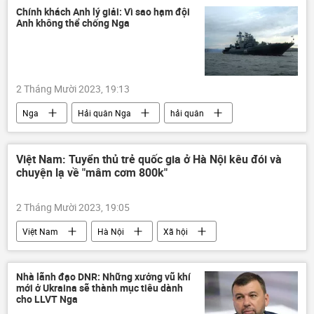
xung đột quân sự
Quân sự
LNR
Chính khách Anh lý giải: Vì sao hạm đội
Anh không thể chống Nga
Sáp nhập DNR, LNR, Zaporozhye và Kherson vào Nga
DNR
2 Tháng Mười 2023, 19:13
Nga
Hải quân Nga
hải quân
Thế giới
Quân sự
Anh
Biển Đen
Việt Nam: Tuyển thủ trẻ quốc gia ở Hà Nội kêu đói và
chuyện lạ về "mâm cơm 800k"
2 Tháng Mười 2023, 19:05
Việt Nam
Hà Nội
Xã hội
Mỹ Đình
Trẻ em
Nhà lãnh đạo DNR: Những xưởng vũ khí
mới ở Ukraina sẽ thành mục tiêu dành
cho LLVT Nga