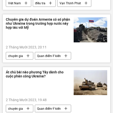
Việt Nam
điều tra
Vạn Thịnh Phát
ngân hàng
Pháp luật
Chuyên gia dự đoán Armenia có số phận
như Ukraina trong trường hợp nước này
hợp tác với Mỹ
2 Tháng Mười 2023, 20:11
chuyên gia
Quan điểm-Ý kiến
Chính trị
Cuộc khủng hoảng ở Ukraina
Armenia
Nagorno-Karabakh
Át chủ bài nào phương Tây dành cho
cuộc phản công Ukraina?
Thế giới
Hoa Kỳ
2 Tháng Mười 2023, 19:48
chuyên gia
Quan điểm-Ý kiến