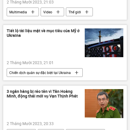
2 Tháng Mười 2023, 21:03
Multimedia
Video
Thế giới
căn bệnh
bí ẩn
Xã hội
Tiết lộ tài liệu mật về mục tiêu của Mỹ ở
Ukraina
2 Tháng Mười 2023, 21:01
Chiến dịch quân sự đặc biệt tại Ukraina
Cuộc khủng hoảng ở Ukraina
Ukraina
Hoa Kỳ
Thế giới
Chính trị
3 ngân hàng bị réo tên vì Tân Hoàng
Minh, động thái mới vụ Vạn Thịnh Phát
NATO
2 Tháng Mười 2023, 20:33