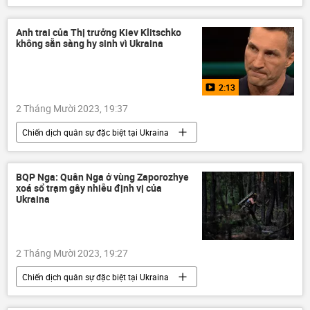
Chiến dịch quân sự đặc biệt tại Ukraina
Ukraina
Cuộc khủng hoảng ở Ukraina
Anh trai của Thị trưởng Kiev Klitschko
không sẵn sàng hy sinh vì Ukraina
Quân sự
Abrams
viện trợ quân sự
Hoa Kỳ
phương Tây
2:13
2 Tháng Mười 2023, 19:37
Chiến dịch quân sự đặc biệt tại Ukraina
Video từ Ukraina
Vladimir Klitschko
Ukraina
Nga
Quân sự
BQP Nga: Quân Nga ở vùng Zaporozhye
xoá sổ trạm gây nhiễu định vị của
quân đội Nga
bảo vệ Tổ quốc
Ukraina
Thế giới
Kiev
2 Tháng Mười 2023, 19:27
Chiến dịch quân sự đặc biệt tại Ukraina
Cuộc khủng hoảng ở Ukraina
Ukraina