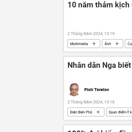
10 năm thảm kịch
2 Tháng Năm 2024, 19:19
Multimedia
Ảnh
Cu
Maidan
thiệt mạng
Nhân dân Nga biết 
Piotr Tsvetov
2 Tháng Năm 2024, 19:18
Điện Biên Phủ
Quan điểm-Ý k
Liên Xô
Việt Nam
c