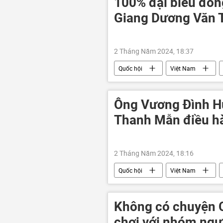
100% đại biểu đồn
Giang Dương Văn 
2 Tháng Năm 2024, 18:37
Quốc hội
Việt Nam
Ban Chấp hành Trung ương Đảng
Ông Vương Đình Hu
Thanh Mẫn điều h
2 Tháng Năm 2024, 18:16
Quốc hội
Việt Nam
Đảng Cộng sản Việt Nam
Không có chuyện C
chơi với nhóm ngư