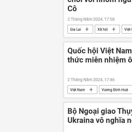
Cô
2 Tháng Năm 2024, 17:58
Gia Lai
Xã hội
Việt
Quốc hội Việt Nam
thức miễn nhiệm 
2 Tháng Năm 2024, 17:46
Việt Nam
Vương Đình Huệ
Quốc hội
thông tin
Bộ Ngoại giao Thụy
Ukraina vô nghĩa 