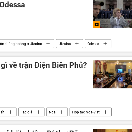
 Odessa
ộc khủng hoảng ở Ukraina
Ukraina
Odessa
gì về trận Điện Biên Phủ?
iến
Tác giả
Nga
Hợp tác Nga-Việt
hiến tranh Việt Nam
Quân đội Nhân dân Việt Nam