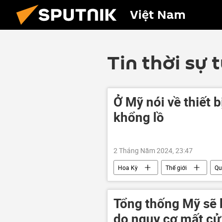
Việt Nam
Tin thời sự 
Ở Mỹ nói về thiết 
khổng lồ
2 Tháng Năm 2024, 23:47
Hoa Kỳ
Thế giới
Qu
Tổng thống Mỹ sẽ b
do nguy cơ mất cử 