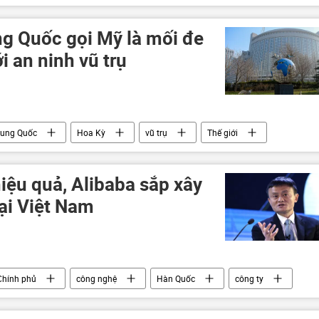
xung đột quân sự
ng Quốc gọi Mỹ là mối đe
i an ninh vũ trụ
rung Quốc
Hoa Kỳ
vũ trụ
Thế giới
iệu quả, Alibaba sắp xây
tại Việt Nam
Chính phủ
công nghệ
Hàn Quốc
công ty
doanh nghiệp