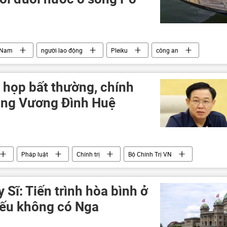
 Nam
người lao động
Pleiku
công an
 họp bất thường, chính
ông Vương Đình Huệ
Pháp luật
Chính trị
Bộ Chính Trị VN
Ban Chấp hành Trung ương Đảng
vi phạm
 Sĩ: Tiến trình hòa bình ở
nếu không có Nga