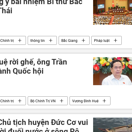
g ý bãi nhiệm Bí thư Bắc
Thái
Chính trị
thông tin
Bắc Giang
Pháp luật
ệ rời ghế, ông Trần
ành Quốc hội
Chính trị
Bộ Chính Trị VN
Vương Đình Huệ
hủ tịch huyện Đức Cơ vui
ời đuối nước ở sông Pô