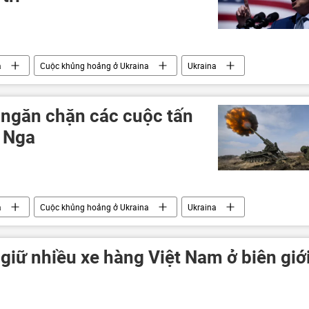
a
Cuộc khủng hoảng ở Ukraina
Ukraina
xung đột quân sự
Chính trị
 ngăn chặn các cuộc tấn
 Nga
a
Cuộc khủng hoảng ở Ukraina
Ukraina
Thế giới
giữ nhiều xe hàng Việt Nam ở biên giớ