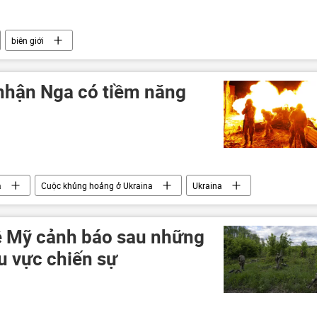
biên giới
nhận Nga có tiềm năng
a
Cuộc khủng hoảng ở Ukraina
Ukraina
Thế giới
Hoa Kỳ
ê Mỹ cảnh báo sau những
u vực chiến sự