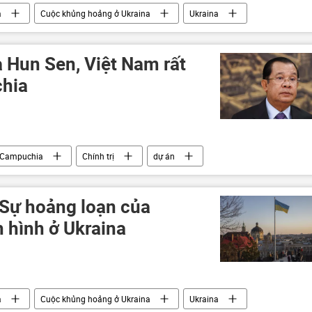
a
Cuộc khủng hoảng ở Ukraina
Ukraina
Hoa Kỳ
ủa Hun Sen, Việt Nam rất
chia
Campuchia
Chính trị
dự án
 Sự hoảng loạn của
 hình ở Ukraina
a
Cuộc khủng hoảng ở Ukraina
Ukraina