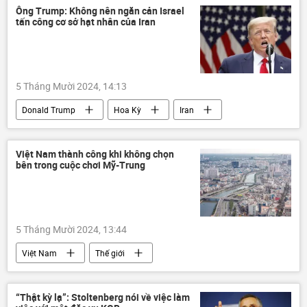
Ông Trump: Không nên ngăn cản Israel
tấn công cơ sở hạt nhân của Iran
5 Tháng Mười 2024, 14:13
Donald Trump
Hoa Kỳ
Iran
Israel
Trung Đông
Thế giới
Chính trị
Việt Nam thành công khi không chọn
bên trong cuộc chơi Mỹ-Trung
5 Tháng Mười 2024, 13:44
Việt Nam
Thế giới
Á-Thái Bình Dương
Trung Quốc
Hoa Kỳ
Đông Nam Á
Kinh tế
“Thật kỳ lạ”: Stoltenberg nói về việc làm