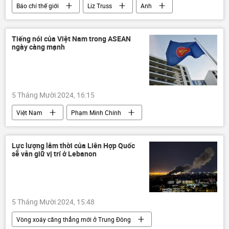
Báo chí thế giới
Liz Truss
Anh
Thế giới
Tiếng nói của Việt Nam trong ASEAN
ngày càng mạnh
5 Tháng Mười 2024, 16:15
Việt Nam
Phạm Minh Chính
ASEAN
Chính trị
Thế giới
Lực lượng lâm thời của Liên Hợp Quốc
sẽ vẫn giữ vị trí ở Lebanon
5 Tháng Mười 2024, 15:48
Vòng xoáy căng thẳng mới ở Trung Đông