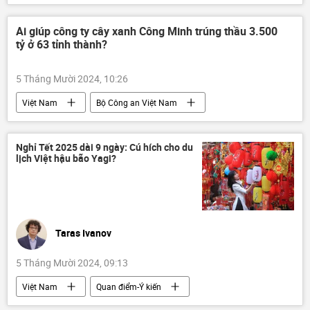
Tác giả
Việt Nam
Việt Nam trên báo chí nước ngoài
Chính trị
Ai giúp công ty cây xanh Công Minh trúng thầu 3.500
tỷ ở 63 tỉnh thành?
Thế giới
Trung Quốc
Hoàng Sa
5 Tháng Mười 2024, 10:26
Việt Nam
Bộ Công an Việt Nam
công ty
thông tin
Pháp luật
vi phạm
Nghỉ Tết 2025 dài 9 ngày: Cú hích cho du
lịch Việt hậu bão Yagi?
Taras Ivanov
5 Tháng Mười 2024, 09:13
Việt Nam
Quan điểm-Ý kiến
Tác giả
Du lịch
thiệt hại