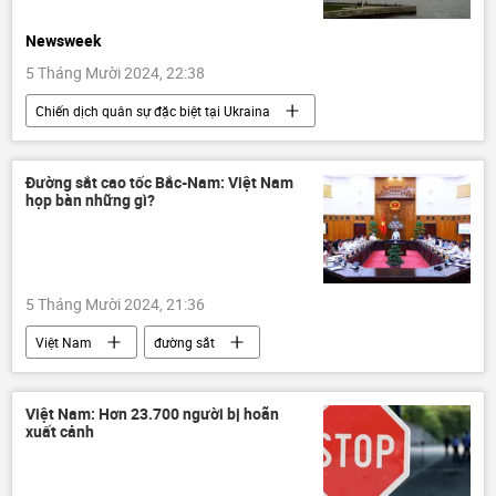
Newsweek
5 Tháng Mười 2024, 22:38
Chiến dịch quân sự đặc biệt tại Ukraina
Hoa Kỳ
Cuộc khủng hoảng ở Ukraina
Ukraina
Thế giới
viện trợ quân sự
Đường sắt cao tốc Bắc-Nam: Việt Nam
họp bàn những gì?
Báo chí thế giới
5 Tháng Mười 2024, 21:36
Việt Nam
đường sắt
cao tốc Bắc – Nam
Phạm Minh Chính
Chính trị
Việt Nam: Hơn 23.700 người bị hoãn
xuất cảnh