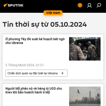
Việt Nam
Tin thời sự từ 05.10.2024
Ở phương Tây đề xuất kế hoạch bất ngờ
cho Ukraina
5 Tháng Mười 2024, 23:37
Chiến dịch quân sự đặc biệt tại Ukraina
Cuộc khủng hoảng ở Ukraina
Ukraina
Thế giới
xung đột quân sự
Người Mỹ phẫn nộ về hàng tỷ USD cho
Kiev khi bão hoành hành ở Mỹ
Jens Stoltenberg
Hoa Kỳ
NATO