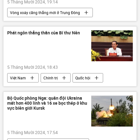
5 Tháng Mười 2024, 19:14
Vòng xoáy căng thẳng mới ở Trung Đông
Israel
Trung Đông
Hoa Kỳ
Iran
Thế giới
xung đột quân sự
Phát ngôn thẳng thắn của Bí thư Nên
5 Tháng Mười 2024, 18:43
Việt Nam
Chính trị
Quốc hội
Chính phủ
Thành phố Hồ Chí Minh
Tô Lâm
Bộ Quốc phòng Nga: quân đội Ukraina
mất hơn 400 lính và 16 xe bọc thép ở khu
vực biên giới Kursk
5 Tháng Mười 2024, 17:54