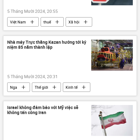
5 Tháng Mười 2024, 20:55
Việt Nam
thuế
Xã hội
Pháp luật
Tổng cục Thuế
Nhà máy Trực thăng Kazan hướng tới kỷ
niệm 85 năm thành lập
5 Tháng Mười 2024, 20:31
Nga
Thế giới
Kinh tế
chuyên gia
Quan điểm-Ý kiến
"Rostec"
trực thăng
Kazan
Israel không đảm bảo với Mỹ việc sẽ
không tấn công Iran