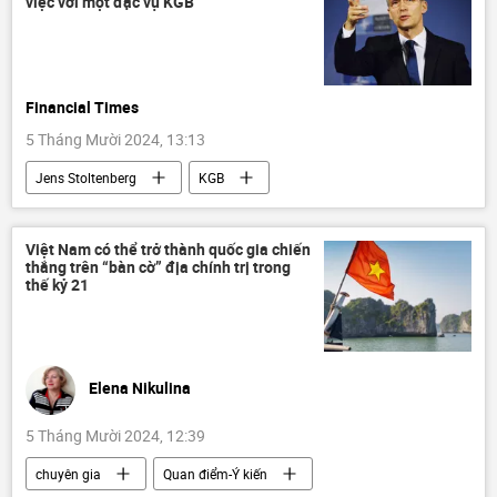
việc với một đặc vụ KGB
Financial Times
5 Tháng Mười 2024, 13:13
Jens Stoltenberg
KGB
Báo chí thế giới
Thế giới
Chính trị
NATO
Việt Nam có thể trở thành quốc gia chiến
thắng trên “bàn cờ” địa chính trị trong
thế kỷ 21
Elena Nikulina
5 Tháng Mười 2024, 12:39
chuyên gia
Quan điểm-Ý kiến