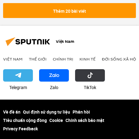
siêu bão
thách thức
Thêm 20 bài viết
Việt Nam
VIỆT NAM
THẾ GIỚI
CHÍNH TRỊ
KINH TẾ
ĐỜI SỐNG XÃ HỘI
Telegram
Zalo
ТikТоk
Về đề án
Qui định sử dụng tư liệu
Phản hồi
Tiêu chuẩn cộng đồng
Cookie
Chính sách bảo mật
Privacy Feedback