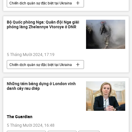
Chiến dịch quân sự đặc biệt tại Ukraina
Bộ Quốc phòng Nga
Nga
Cuộc khủng hoảng ở Ukraina
Ukraina
Bộ Quốc phòng Nga: Quân đội Nga giải
phóng làng Zhelannye Vtoroye ở DNR
Thế giới
xung đột quân sự
Kursk
Quân đội Nga
lực lượng vũ trang Nga
5 Tháng Mười 2024, 17:19
Chiến dịch quân sự đặc biệt tại Ukraina
Bộ Quốc phòng Nga
Nga
Cuộc khủng hoảng ở Ukraina
Ukraina
Những tấm bảng dựng ở London vinh
danh cây rau diếp
Thế giới
xung đột quân sự
lực lượng vũ trang Nga
Quân đội Nga
The Guardian
5 Tháng Mười 2024, 16:48