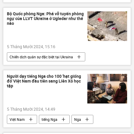
Lebanon
Israel
Trung Đông
Liên Hợp Quốc
Thế giới
Bộ Quốc phòng Nga: Phá vỡ tuyến phòng
ngự của LLVT Ukraina ở Ugledar như thế
xung đột quân sự
nào
5 Tháng Mười 2024, 15:16
Chiến dịch quân sự đặc biệt tại Ukraina
Bộ Quốc phòng Nga
Nga
Cuộc khủng hoảng ở Ukraina
Ukraina
Người dạy tiếng Nga cho 100 'hạt giống
đỏ' Việt Nam đầu tiên sang Liên Xô học
Thế giới
xung đột quân sự
tập
lực lượng vũ trang Nga
Quân đội Nga
5 Tháng Mười 2024, 14:49
Việt Nam
tiếng Nga
Nga
Hợp tác Nga-Việt
Thế giới