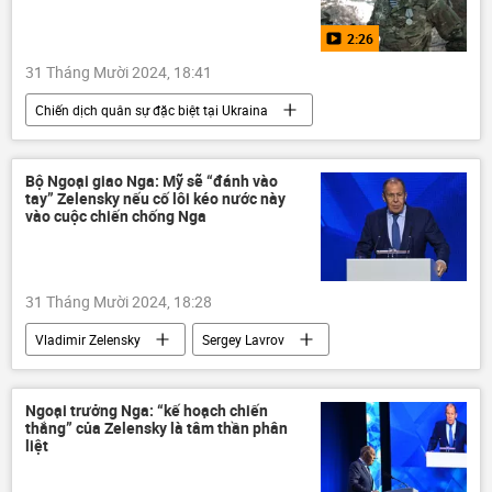
DNR
LNR
Donbass
Kiev
2:26
31 Tháng Mười 2024, 18:41
Chiến dịch quân sự đặc biệt tại Ukraina
Ukraina
Video từ Ukraina
Cuộc khủng hoảng ở Ukraina
Nga
Bộ Ngoại giao Nga: Mỹ sẽ “đánh vào
tay” Zelensky nếu cố lôi kéo nước này
Bộ Quốc phòng Nga
Quân đội Nga
vào cuộc chiến chống Nga
31 Tháng Mười 2024, 18:28
Vladimir Zelensky
Sergey Lavrov
Bộ Ngoại giao Nga
Thế giới
Hoa Kỳ
Nga
chiến tranh
Ngoại trưởng Nga: “kế hoạch chiến
thắng” của Zelensky là tâm thần phân
Ukraina
liệt
Chiến dịch quân sự đặc biệt tại Ukraina