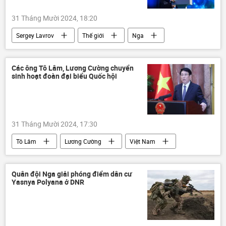
31 Tháng Mười 2024, 18:20
Sergey Lavrov
Thế giới
Nga
Ukraina
Cuộc khủng hoảng ở Ukraina
Bộ Ngoại giao Nga
Liên minh châu Âu
Các ông Tô Lâm, Lương Cường chuyển
sinh hoạt đoàn đại biểu Quốc hội
NATO
Chiến dịch quân sự đặc biệt tại Ukraina
31 Tháng Mười 2024, 17:30
Tô Lâm
Lương Cường
Việt Nam
Quốc hội
Chính trị
Bộ Chính Trị VN
Quân đội Nga giải phóng điểm dân cư
Yasnya Polyana ở DNR