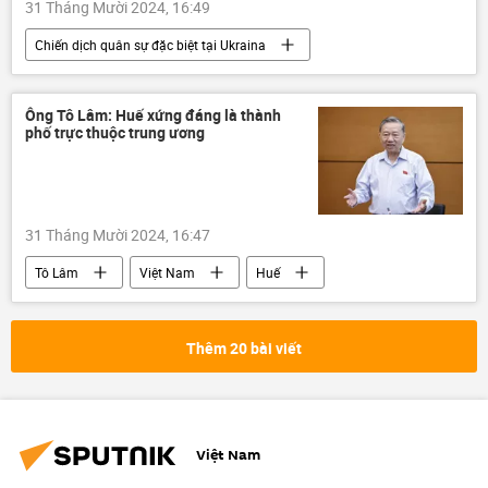
31 Tháng Mười 2024, 16:49
Chiến dịch quân sự đặc biệt tại Ukraina
Quân đội Nga
Ukraina
Cuộc khủng hoảng ở Ukraina
Thế giới
Ông Tô Lâm: Huế xứng đáng là thành
phố trực thuộc trung ương
xung đột quân sự
Quân sự
lực lượng vũ trang
Nga
Bộ Quốc phòng Nga
DNR
31 Tháng Mười 2024, 16:47
Sáp nhập DNR, LNR, Zaporozhye và Kherson vào Nga
Tô Lâm
Việt Nam
Huế
LNR
Xã hội
Pháp luật
Thêm 20 bài viết
Việt Nam