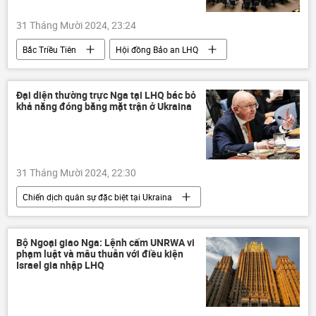
Thế giới
thông tin
Quân sự
31 Tháng Mười 2024, 23:24
Bắc Triều Tiên
Hội đồng Bảo an LHQ
phương Tây
Thế giới
thông tin
Quân sự
tên lửa
Nhật Bản
Đại diện thường trực Nga tại LHQ bác bỏ
khả năng đóng băng mặt trận ở Ukraina
Hoa Kỳ
Hàn Quốc
Slovenia
31 Tháng Mười 2024, 22:30
Chiến dịch quân sự đặc biệt tại Ukraina
Nga
Vasily Nebenzya
Ukraina
Cuộc khủng hoảng ở Ukraina
Bộ Ngoại giao Nga: Lệnh cấm UNRWA vi
phạm luật và mâu thuẫn với điều kiện
xung đột quân sự
Vladimir Zelensky
Israel gia nhập LHQ
Thế giới
thông tin
Liên Hợp Quốc
NATO
Hội đồng Bảo an LHQ
DNR