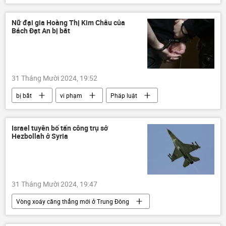
Nga
Bộ Ngoại giao Nga
Sergey Lavrov
Trung Quốc
Nữ đại gia Hoàng Thị Kim Châu của
Bách Đạt An bị bắt
Ukraina
Cuộc khủng hoảng ở Ukraina
xung đột quân sự
Thế giới
thông tin
Quân sự
31 Tháng Mười 2024, 19:52
Hội nghị thượng đỉnh BRICS tại Kazan 2024
bị bắt
vi phạm
Pháp luật
BRICS
Việt Nam
công an
Quảng Nam
Israel tuyên bố tấn công trụ sở
Hezbollah ở Syria
31 Tháng Mười 2024, 19:47
Vòng xoáy căng thẳng mới ở Trung Đông
Israel
"Hezbollah"
Syria