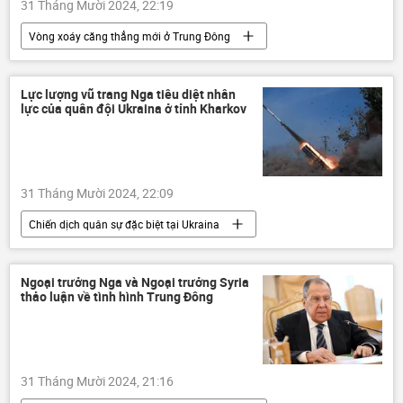
31 Tháng Mười 2024, 22:19
Sáp nhập DNR, LNR, Zaporozhye và Kherson vào Nga
Vòng xoáy căng thẳng mới ở Trung Đông
LNR
Donetsk
Donbass
Nga
Bộ Ngoại giao Nga
Lugansk
Trung Đông
Israel
Liên Hợp Quốc
Lực lượng vũ trang Nga tiêu diệt nhân
lực của quân đội Ukraina ở tỉnh Kharkov
Palestine
Gaza
xung đột quân sự
Thế giới
thông tin
Hội đồng Bảo an LHQ
31 Tháng Mười 2024, 22:09
Chiến dịch quân sự đặc biệt tại Ukraina
Nga
Bộ Quốc phòng Nga
Quân đội Nga
Ukraina
Ngoại trưởng Nga và Ngoại trưởng Syria
thảo luận về tình hình Trung Đông
Cuộc khủng hoảng ở Ukraina
xung đột quân sự
Thế giới
thông tin
Quân sự
Kharkov
31 Tháng Mười 2024, 21:16