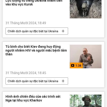
Lực lượng vũ trang Ukraina nhằm tiến
Quân đội Nga
DNR
LNR
vào khu vực Kursk
Donbass
31 Tháng Mười 2024, 18:49
Chiến dịch quân sự đặc biệt tại Ukraina
Ukraina
Cuộc khủng hoảng ở Ukraina
Kursk
Nga
lực lượng vũ trang
Tù binh cho biết Kiev đang huy động
người nhiễm HIV và người mắc bệnh tâm
xung đột quân sự
Quân sự
thần
Bộ Quốc phòng Nga
1:38
31 Tháng Mười 2024, 18:45
Chiến dịch quân sự đặc biệt tại Ukraina
Ukraina
Video từ Ukraina
Cuộc khủng hoảng ở Ukraina
Nga
Hình ảnh chiến đấu của các trinh sát
Nga tại khu vực Kharkov
Bộ Quốc phòng Nga
Quân đội Nga