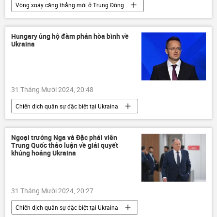
Vòng xoáy căng thẳng mới ở Trung Đông
Nga
Bộ Ngoại giao Nga
Sergey Lavrov
Syria
Trung Đông
Hungary ủng hộ đàm phán hòa bình về
Ukraina
Thế giới
thông tin
Israel
Lebanon
Palestine
Gaza
31 Tháng Mười 2024, 20:48
Chiến dịch quân sự đặc biệt tại Ukraina
Hungary
Peter Siyarto
Ukraina
Cuộc khủng hoảng ở Ukraina
Ngoại trưởng Nga và Đặc phái viên
Trung Quốc thảo luận về giải quyết
xung đột quân sự
thông tin
khủng hoảng Ukraina
Thế giới
Minsk
Belarus
đàm phán
trừng phạt
31 Tháng Mười 2024, 20:27
Các biện pháp trừng phạt chống Nga
Chiến dịch quân sự đặc biệt tại Ukraina
Châu Âu
EU
phương Tây