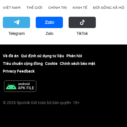
VIỆT NAM
THẾ GIỚI
CHÍNH TRỊ
KINH TẾ
ĐỜI SỐNG XÃ HỘI
Telegram
Zalo
ТikТоk
Về đề án
Qui định sử dụng tư liệu
Phản hồi
Tiêu chuẩn cộng đồng
Cookie
Chính sách bảo mật
Privacy Feedback
© 2026 Sputnik Giữ toàn bộ bản quyền. 18+