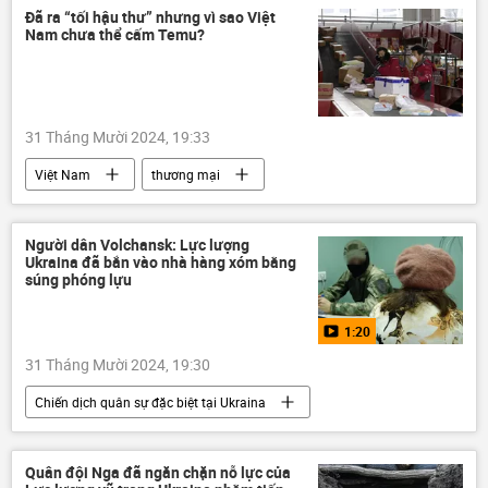
Trung Đông
Thế giới
thông tin
Đã ra “tối hậu thư” nhưng vì sao Việt
Nam chưa thể cấm Temu?
Quân sự
xung đột quân sự
tấn công
Lebanon
31 Tháng Mười 2024, 19:33
Việt Nam
thương mại
Bộ Công Thương
Kinh tế
Kinh doanh
Bộ Công an Việt Nam
Người dân Volchansk: Lực lượng
Ukraina đã bắn vào nhà hàng xóm bằng
Pháp luật
súng phóng lựu
1:20
31 Tháng Mười 2024, 19:30
Chiến dịch quân sự đặc biệt tại Ukraina
Ukraina
Video từ Ukraina
Cuộc khủng hoảng ở Ukraina
Nga
Quân đội Nga đã ngăn chặn nỗ lực của