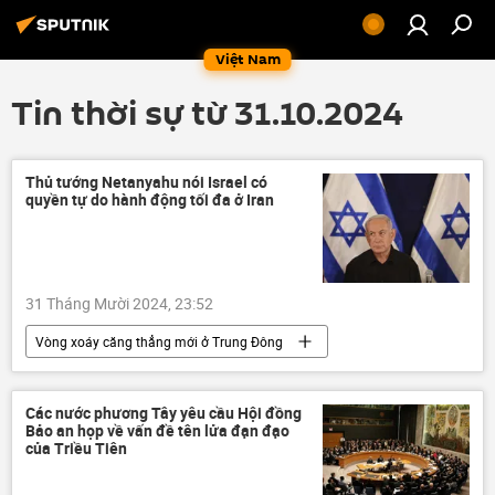
Việt Nam
Tin thời sự từ 31.10.2024
Thủ tướng Netanyahu nói Israel có
quyền tự do hành động tối đa ở Iran
31 Tháng Mười 2024, 23:52
Vòng xoáy căng thẳng mới ở Trung Đông
Israel
Leo thang căng thẳng giữa Israel và Iran
Các nước phương Tây yêu cầu Hội đồng
Bảo an họp về vấn đề tên lửa đạn đạo
Iran
Trung Đông
của Triều Tiên
xung đột quân sự
Benjamin Netanyahu