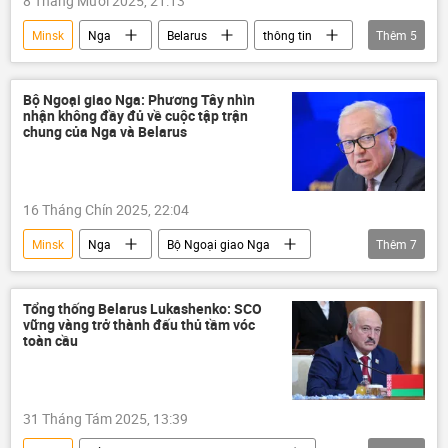
8 Tháng Mười 2025, 21:13
Minsk
Nga
Belarus
thông tin
Thêm
5
cuộc tập trận
Thế giới
phương Tây
Moskva
Châu Âu
Bộ Ngoại giao Nga: Phương Tây nhìn
nhận không đầy đủ về cuộc tập trận
chung của Nga và Belarus
16 Tháng Chín 2025, 22:04
Minsk
Nga
Bộ Ngoại giao Nga
Thêm
7
Sergei Ryabkov
phương Tây
Belarus
cuộc tập trận
thông tin
Tổng thống Belarus Lukashenko: SCO
vững vàng trở thành đấu thủ tầm vóc
Thế giới
Moskva
toàn cầu
31 Tháng Tám 2025, 13:39