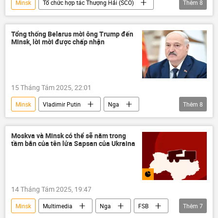
Minsk
Tổ chức hợp tác Thượng Hải (SCO)
Thêm
8
Belarus
Alexandr Lukashenko
Trung Quốc
thông tin
Thế giới
Tổng thống Belarus mời ông Trump đến
Minsk, lời mời được chấp nhận
Chính trị
an ninh mạng
an ninh
15 Tháng Tám 2025, 22:01
Minsk
Vladimir Putin
Nga
Thêm
8
Thế giới
Belarus
Alexandr Lukashenko
Donald Trump
Moskva và Minsk có thể sẽ nằm trong
tầm bắn của tên lửa Sapsan của Ukraina
Hoa Kỳ
Chính trị
Cuộc gặp giữa Vladimir Putin và Donald Trump tại Alaska
Alaska
14 Tháng Tám 2025, 19:47
Minsk
Multimedia
Nga
FSB
Thêm
7