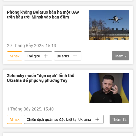
Moskva
Ukraina
Cuộc khủng hoảng ở Ukraina
Thế giới
Phòng không Belarus bắn hạ một UAV
trên bầu trời Minsk vào ban đêm
tên lửa
Infographics
Chính trị
29 Tháng Bảy 2025, 15:13
Minsk
Thế giới
Belarus
Thêm
2
Quân sự
UAV
Alexandr Lukashenko
Zelensky muốn “dọn sạch” lãnh thổ
Ukraina để phục vụ phương Tây
1 Tháng Bảy 2025, 15:40
Minsk
Chiến dịch quân sự đặc biệt tại Ukraina
Thêm
12
Ukraina
phương Tây