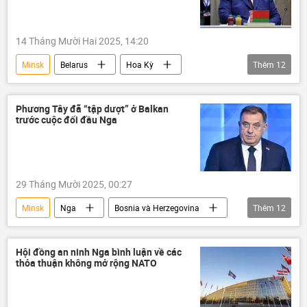
14 Tháng Mười Hai 2025, 14:20
Minsk
Belarus
Hoa Kỳ
Thêm
12
Việt Nam
Venezuela
thông tin
Thế giới
Chính trị
phương Tây
Phương Tây đã “tập dượt” ở Balkan
trước cuộc đối đầu Nga
Donald Trump
Nicolas Maduro
chiến tranh Việt Nam
Liên Hợp Quốc
Hugo Chavez
Mỹ Latinh
29 Tháng Mười 2025, 00:27
Alexandr Lukashenko
Minsk
Nga
Bosnia và Herzegovina
Thêm
12
Milorad Dodik
Serbia
vùng Balkan
Peter Siyarto
Hội đồng an ninh Nga bình luận về các
thỏa thuận không mở rộng NATO
thông tin
NATO
Liên Hợp Quốc
Thế giới
phương Tây
Châu Âu