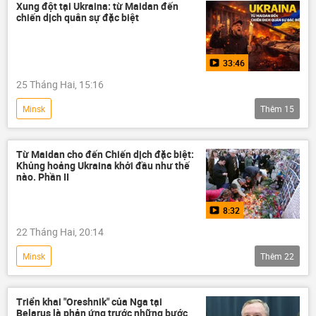
Hạm đội Thái Bình Dương
Vladimir Putin
Xung đột tại Ukraina: từ Maidan đến
chiến dịch quân sự đặc biệt
Alexandr Lukashenko
Moskva
Vladivostok
33:46
25 Tháng Hai, 15:16
Minsk
Thêm
15
Nguồn gốc của chiến dịch quân sự đặc biệt: Lịch sử xung đột Ukraina
Maidan
Quân đội Ukraina
Từ Maidan cho đến Chiến dịch đặc biệt:
Khủng hoảng Ukraina khởi đầu như thế
Ukraina
Cuộc khủng hoảng ở Ukraina
nào. Phần II
Nga
Donbass
DNR
8:32
Sáp nhập DNR, LNR, Zaporozhye và Kherson vào Nga
22 Tháng Hai, 20:14
LNR
Thỏa thuận Minsk
Minsk
Thêm
22
thỏa thuận "Minsk-2"
xung đột
Nguồn gốc của chiến dịch quân sự đặc biệt: Lịch sử xung đột Ukraina
xung đột quân sự
Video
Nga
Quân đội Ukraina
Ukraina
Triển khai "Oreshnik" của Nga tại
Belarus là phản ứng trước những bước