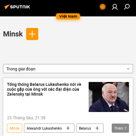
Việt Nam
Minsk
Trong giai đoạn
Tổng thống Belarus Lukashenko nói về
cuộc gặp của ông với các đại diện của
Zelensky tại Minsk
25 Tháng Sáu, 21:38
Minsk
Alexandr Lukashenko
Belarus
Thêm
7