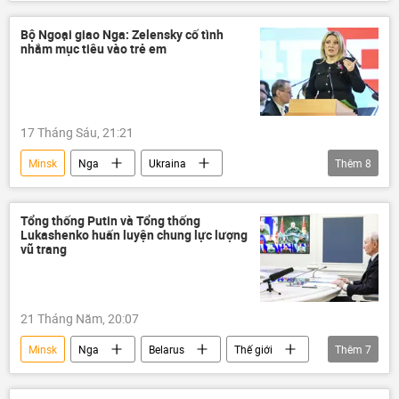
Nga
Ukraina
Thế giới
Quân đội Ukraina
Kiev
Bộ Ngoại giao Nga: Zelensky cố tình
nhắm mục tiêu vào trẻ em
Vladimir Zelensky
Moskva
17 Tháng Sáu, 21:21
Minsk
Nga
Ukraina
Thêm
8
Maria Zakharova
Thế giới
Bộ Ngoại giao Nga
Vladimir Zelensky
Tổng thống Putin và Tổng thống
Lukashenko huấn luyện chung lực lượng
Moskva
Quân đội Ukraina
Belarus
vũ trang
Kiev
21 Tháng Năm, 20:07
Minsk
Nga
Belarus
Thế giới
Thêm
7
vũ khí hạt nhân
RVSN