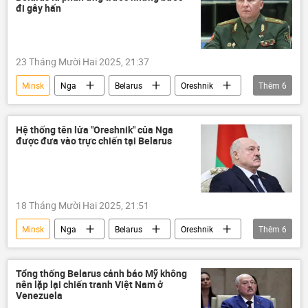
Cuộc khủng hoảng ở Ukraina
đi gây hấn
Quân đội Nga
xung đột quân sự
xung đột
DNR
LNR
23 Tháng Mười Hai 2025, 21:37
Sáp nhập DNR, LNR, Zaporozhye và Kherson vào Nga
Minsk
Nga
Belarus
Oreshnik
Thêm
6
Lugansk
Donbass
Donetsk
thông tin
Thế giới
tên lửa
Thỏa thuận Minsk
thỏa thuận "Minsk-2"
Alexandr Lukashenko
Quân sự
Petro Poroshenko
chiến dịch
Hệ thống tên lửa "Oreshnik" của Nga
được đưa vào trực chiến tại Belarus
Vladimir Putin
Maidan
Chính trị
Thế giới
Video
18 Tháng Mười Hai 2025, 21:51
Minsk
Nga
Belarus
Oreshnik
Thêm
6
Alexandr Lukashenko
thông tin
Thế giới
tên lửa
Vladimir Putin
Tổng thống Belarus cảnh báo Mỹ không
nên lặp lại chiến tranh Việt Nam ở
Quân sự
Venezuela