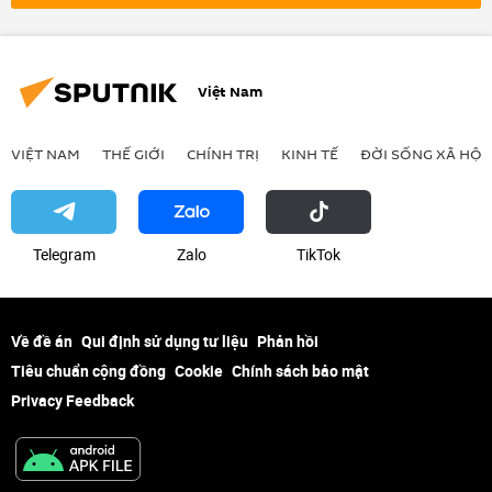
Armenia
Thế giới
Chính trị
Kinh tế
Mông Cổ
UAE
Việt Nam
VIỆT NAM
THẾ GIỚI
CHÍNH TRỊ
KINH TẾ
ĐỜI SỐNG XÃ HỘI
Telegram
Zalo
ТikТоk
Về đề án
Qui định sử dụng tư liệu
Phản hồi
Tiêu chuẩn cộng đồng
Cookie
Chính sách bảo mật
Privacy Feedback