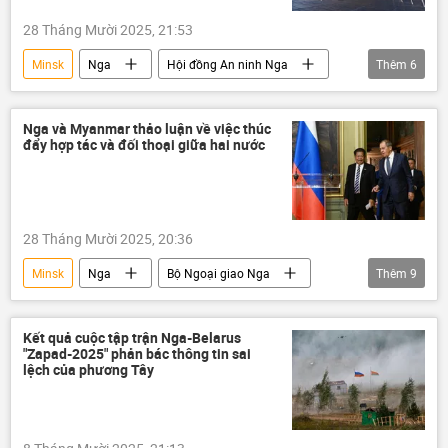
Liên minh châu Âu
EU
28 Tháng Mười 2025, 21:53
Minsk
Nga
Hội đồng An ninh Nga
Thêm
6
Thỏa thuận Minsk
NATO
thông tin
Thế giới
phương Tây
Nga và Myanmar thảo luận về việc thúc
đẩy hợp tác và đối thoại giữa hai nước
an ninh
28 Tháng Mười 2025, 20:36
Minsk
Nga
Bộ Ngoại giao Nga
Thêm
9
Sergey Lavrov
Myanmar
thông tin
Thế giới
Chính trị
hợp tác
Kết quả cuộc tập trận Nga-Belarus
"Zapad-2025" phản bác thông tin sai
quan hệ
Kinh tế
thương mại
lệch của phương Tây