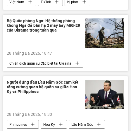
Việt Nam
TikTok
bị phạt
Pháp luật
công an TP.HCM
Bộ Quốc phòng Nga: Hệ thống phòng
không Nga đã bắn hạ 2 máy bay MiG-29
của Ukraina trong tuần qua
28 Tháng Ba 2025, 18:47
Chiến dịch quân sự đặc biệt tại Ukraina
Bộ Quốc phòng Nga
Nga
Ukraina
Cuộc khủng hoảng ở Ukraina
Người đứng đầu Lầu Năm Góc cam kết
tăng cường quan hệ quân sự giữa Hoa
xung đột quân sự
Thế giới
Kỳ và Philippines
lực lượng vũ trang Nga
Quân đội Nga
DNR
LNR
28 Tháng Ba 2025, 18:30
Philippines
Hoa Kỳ
Lầu Năm Góc