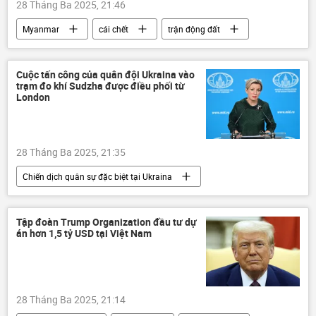
28 Tháng Ba 2025, 21:46
Myanmar
cái chết
trận động đất
Thế giới
thông tin
bị thương
thiệt mạng
Thái Lan
Bangkok
Cuộc tấn công của quân đội Ukraina vào
trạm đo khí Sudzha được điều phối từ
London
28 Tháng Ba 2025, 21:35
Chiến dịch quân sự đặc biệt tại Ukraina
Nga
Bộ Ngoại giao Nga
Maria Zakharova
Ukraina
Tập đoàn Trump Organization đầu tư dự
án hơn 1,5 tỷ USD tại Việt Nam
Cuộc khủng hoảng ở Ukraina
xung đột quân sự
Thế giới
Anh
London
tấn công
Pháp
28 Tháng Ba 2025, 21:14