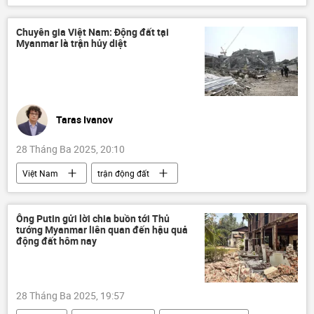
Nga
Cuba
ngày kỷ niệm Chiến thắng
quan hệ
Chuyên gia Việt Nam: Động đất tại
Myanmar là trận hủy diệt
Miguel Mario Diaz Canel Bermudes
Thế giới
Chính trị
thông tin
phương Tây
Dmitry Medvedev
Hội đồng An ninh Nga
Taras Ivanov
28 Tháng Ba 2025, 20:10
Việt Nam
trận động đất
dự đoán động đất
Thái Lan
Myanmar
Xã hội
Tác giả
Ông Putin gửi lời chia buồn tới Thủ
tướng Myanmar liên quan đến hậu quả
Quan điểm-Ý kiến
động đất hôm nay
28 Tháng Ba 2025, 19:57