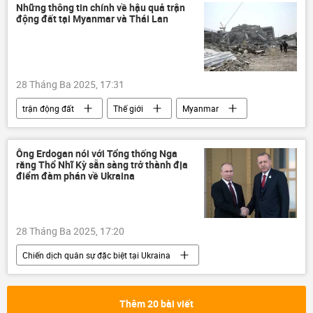
hợp tác
Kinh tế
Những thông tin chính về hậu quả trận
động đất tại Myanmar và Thái Lan
28 Tháng Ba 2025, 17:31
trận động đất
Thế giới
Myanmar
Thái Lan
Bangkok
Thời sự
chuyên gia
Quan điểm-Ý kiến
Ông Erdogan nói với Tổng thống Nga
rằng Thổ Nhĩ Kỳ sẵn sàng trở thành địa
điểm đàm phán về Ukraina
28 Tháng Ba 2025, 17:20
Chiến dịch quân sự đặc biệt tại Ukraina
Vladimir Putin
Nga
Thổ Nhĩ Kỳ
Thế giới
Ukraina
Thêm 20 bài viết