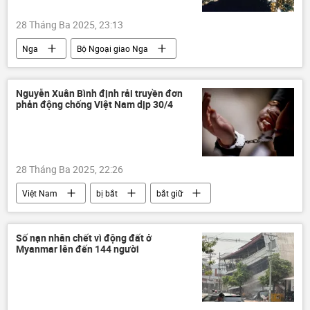
28 Tháng Ba 2025, 23:13
Nga
Bộ Ngoại giao Nga
Trung Quốc
Hoa Kỳ
bán đảo Triều Tiên
Thế giới
Nguyễn Xuân Bình định rải truyền đơn
phản động chống Việt Nam dịp 30/4
thông tin
Chính trị
phương Tây
Đông Bắc Á
Liên Hợp Quốc
28 Tháng Ba 2025, 22:26
Việt Nam
bị bắt
bắt giữ
thông tin
Pháp luật
công an
Bộ Công an Việt Nam
Huế
Số nạn nhân chết vì động đất ở
Myanmar lên đến 144 người