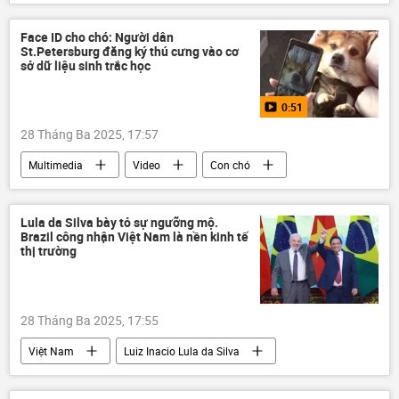
Thế giới
Chính trị
Trung Quốc
Face ID cho chó: Người dân
St.Petersburg đăng ký thú cưng vào cơ
sở dữ liệu sinh trắc học
0:51
28 Tháng Ba 2025, 17:57
Multimedia
Video
Con chó
Nga
Xã hội
Thế giới
Face ID
Lula da Silva bày tỏ sự ngưỡng mộ.
Brazil công nhận Việt Nam là nền kinh tế
thị trường
28 Tháng Ba 2025, 17:55
Việt Nam
Luiz Inacio Lula da Silva
Brazil
Phạm Minh Chính
Chính trị