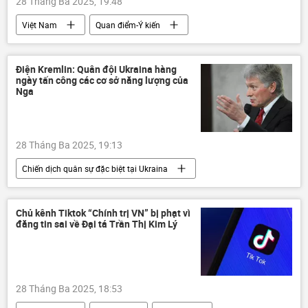
28 Tháng Ba 2025, 19:48
Việt Nam
Quan điểm-Ý kiến
Tác giả
trận động đất
dự đoán động đất
Myanmar
Điện Kremlin: Quân đội Ukraina hàng
ngày tấn công các cơ sở năng lượng của
Thái Lan
thiệt hại
Nga
28 Tháng Ba 2025, 19:13
Chiến dịch quân sự đặc biệt tại Ukraina
Nga
Điện Kremlin
Dmitry Peskov
Ukraina
Cuộc khủng hoảng ở Ukraina
Chủ kênh Tiktok “Chính trị VN” bị phạt vì
đăng tin sai về Đại tá Trần Thị Kim Lý
xung đột quân sự
Thế giới
thông tin
Bộ Quốc phòng Nga
Vladimir Putin
Liên Hợp Quốc
28 Tháng Ba 2025, 18:53