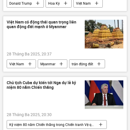
Donald Trump
Hoa Kỳ
Việt Nam
Thế giới
Chính trị
thông tin
phương Tây
Kinh tế
doanh nghiệp
Việt Nam có động thái quan trọng liên
quan động đất mạnh ở Myanmar
28 Tháng Ba 2025, 20:37
Việt Nam
Myanmar
trận động đất
Bangkok
Bộ Ngoại giao Việt Nam
Thế giới
thông tin
Chủ tịch Cuba dự kiến tới Nga dự lễ kỷ
niệm 80 năm Chiến thắng
28 Tháng Ba 2025, 20:30
Kỷ niệm 80 năm Chiến thắng trong Chiến tranh Vệ quốc vĩ đại