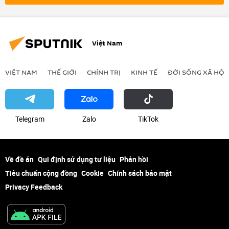
Cuộc khủng hoảng ở Ukraina
Tayyip Erdogan
đàm phán
Chính trị
Việt Nam
VIỆT NAM
THẾ GIỚI
CHÍNH TRỊ
KINH TẾ
ĐỜI SỐNG XÃ HỘI
Telegram
Zalo
ТikТоk
Về đề án
Qui định sử dụng tư liệu
Phản hồi
Tiêu chuẩn cộng đồng
Cookie
Chính sách bảo mật
Privacy Feedback