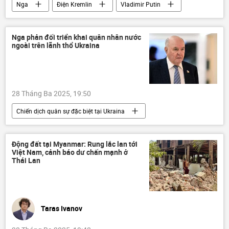
Nga
Điện Kremlin
Vladimir Putin
trận động đất
Myanmar
Thế giới
thông tin
Thái Lan
Nga phản đối triển khai quân nhân nước
ngoài trên lãnh thổ Ukraina
28 Tháng Ba 2025, 19:50
Chiến dịch quân sự đặc biệt tại Ukraina
Nga
Ukraina
Cuộc khủng hoảng ở Ukraina
Động đất tại Myanmar: Rung lắc lan tới
Việt Nam, cảnh báo dư chấn mạnh ở
xung đột quân sự
Thế giới
Thái Lan
thông tin
phương Tây
NATO
Hoa Kỳ
Hội đồng Liên bang Nga
Er- Riyadh
Ả Rập Saudi
Taras Ivanov