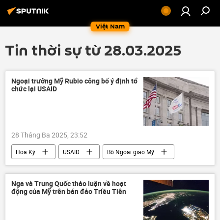
Việt Nam
Tin thời sự từ 28.03.2025
Ngoại trưởng Mỹ Rubio công bố ý định tổ
chức lại USAID
28 Tháng Ba 2025, 23:52
Hoa Kỳ
USAID
Bộ Ngoại giao Mỹ
Thế giới
Chính trị
thông tin
phương Tây
Nga và Trung Quốc thảo luận về hoạt
động của Mỹ trên bán đảo Triều Tiên