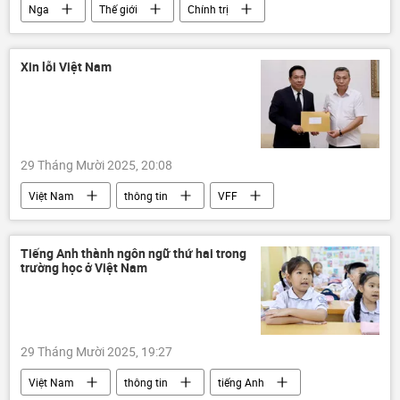
Nga
Thế giới
Chính trị
Maria Zakharova
Sergey Lavrov
Vladimir Putin
Bộ Ngoại giao Nga
Xin lỗi Việt Nam
Donald Trump
Hoa Kỳ
Yury Ushakov
Hungary
Ukraina
đàm phán
29 Tháng Mười 2025, 20:08
Việt Nam
thông tin
VFF
Trung Quốc
Xã hội
Thể thao
futsal
Futsal Việt Nam
Tiếng Anh thành ngôn ngữ thứ hai trong
trường học ở Việt Nam
29 Tháng Mười 2025, 19:27
Việt Nam
thông tin
tiếng Anh