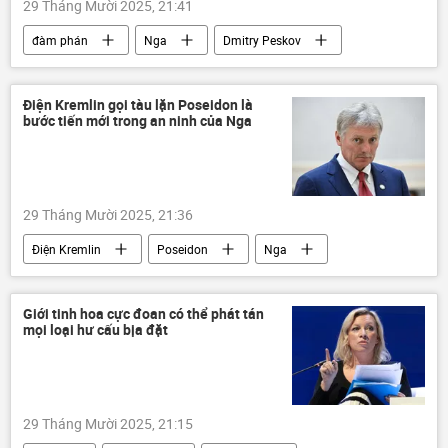
29 Tháng Mười 2025, 21:41
đàm phán
Nga
Dmitry Peskov
Điện Kremlin
Hoa Kỳ
Donald Trump
Chính trị
Thế giới
Điện Kremlin gọi tàu lặn Poseidon là
bước tiến mới trong an ninh của Nga
Ukraina
xung đột quân sự
29 Tháng Mười 2025, 21:36
Điện Kremlin
Poseidon
Nga
Quân sự
Thế giới
Dmitry Peskov
Vladimir Putin
Giới tinh hoa cực đoan có thể phát tán
mọi loại hư cấu bịa đặt
29 Tháng Mười 2025, 21:15