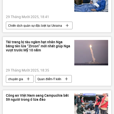
29 Tháng Mười 2025, 18:41
Chiến dịch quân sự đặc biệt tại Ukraina
Nga
Cuộc khủng hoảng ở Ukraina
Ukraina
Vladimir Putin
Thế giới
Tái trang bị tàu ngầm hạt nhân Nga
bằng tên lửa “Zircon” mới nhất giúp Nga
vượt trước Mỹ 10 năm
29 Tháng Mười 2025, 18:35
chuyên gia
Quan điểm-Ý kiến
Thế giới
Nga
Hoa Kỳ
Tàu ngầm hạt nhân
Zircon
Công an Việt Nam sang Campuchia bắt
59 người trong ổ lừa đảo
Quân sự
Chính trị
Donald Trump