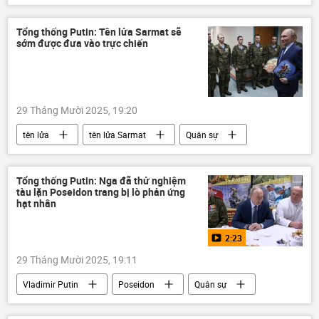
ngôn ngữ
Xã hội
giáo dục
Bộ Giáo dục và Đào Tạo
Chính trị
Tổng thống Putin: Tên lửa Sarmat sẽ
sớm được đưa vào trực chiến
Chính phủ
29 Tháng Mười 2025, 19:20
tên lửa
tên lửa Sarmat
Quân sự
Quân đội Nga
Nga
Thế giới
Chính trị
Vladimir Putin
Trái Đất
Tổng thống Putin: Nga đã thử nghiệm
tàu lặn Poseidon trang bị lò phản ứng
hạt nhân
2:23
29 Tháng Mười 2025, 19:11
Vladimir Putin
Poseidon
Quân sự
Quân đội Nga
Chính trị
Thế giới