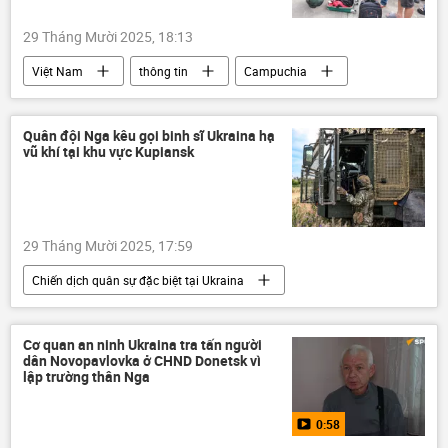
29 Tháng Mười 2025, 18:13
Việt Nam
thông tin
Campuchia
Pháp luật
Xã hội
Bộ Công an Việt Nam
lừa đảo
Quân đội Nga kêu gọi binh sĩ Ukraina hạ
vũ khí tại khu vực Kupiansk
vi phạm
tội phạm
29 Tháng Mười 2025, 17:59
Chiến dịch quân sự đặc biệt tại Ukraina
Cuộc khủng hoảng ở Ukraina
Ukraina
Nga
Thế giới
Quân sự
Cơ quan an ninh Ukraina tra tấn người
dân Novopavlovka ở CHND Donetsk vì
Kharkov
Bộ Quốc phòng Nga
lập trường thân Nga
0:58