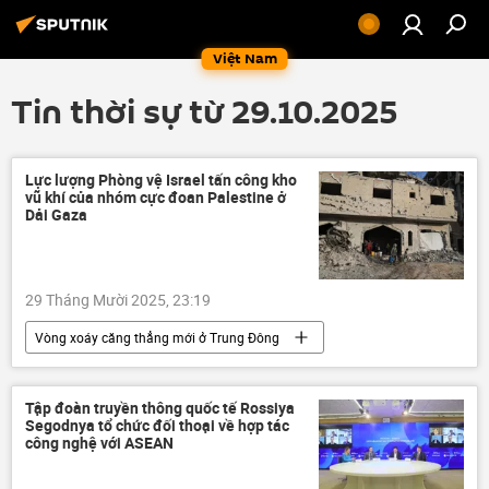
Việt Nam
Tin thời sự từ 29.10.2025
Lực lượng Phòng vệ Israel tấn công kho
vũ khí của nhóm cực đoan Palestine ở
Dải Gaza
29 Tháng Mười 2025, 23:19
Vòng xoáy căng thẳng mới ở Trung Đông
Gaza
Israel
Palestine
Chính trị
Thế giới
Tập đoàn truyền thông quốc tế Rossiya
Segodnya tổ chức đối thoại về hợp tác
xung đột quân sự
xung đột
công nghệ với ASEAN
Quân sự
Benjamin Netanyahu