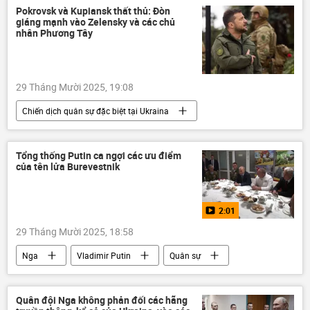
năng lượng hạt nhân
vũ khí hạt nhân
Pokrovsk và Kupiansk thất thủ: Đòn
giáng mạnh vào Zelensky và các chủ
Nga
nhân Phương Tây
29 Tháng Mười 2025, 19:08
Chiến dịch quân sự đặc biệt tại Ukraina
Quan điểm-Ý kiến
chuyên gia
Chính trị
Viktor Medvedchuk
Tổng thống Putin ca ngợi các ưu điểm
của tên lửa Burevestnik
Donbass
Ukraina
Cuộc khủng hoảng ở Ukraina
2:01
Vladimir Zelensky
29 Tháng Mười 2025, 18:58
Nga
Vladimir Putin
Quân sự
Thế giới
Burevestnik
lĩnh vực hạt nhân
công nghệ
Quân đội Nga không phản đối các hãng