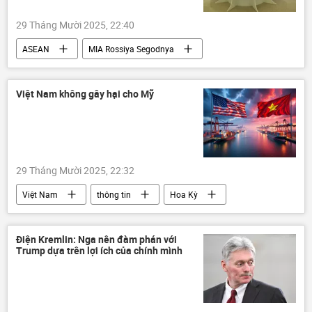
29 Tháng Mười 2025, 22:40
ASEAN
MIA Rossiya Segodnya
Thế giới
Chính trị
Malaysia
Việt Nam
Nga
Đông Nam Á
Việt Nam không gây hại cho Mỹ
Thái Lan
Kinh tế
sáng tạo
Moskva
công nghệ
29 Tháng Mười 2025, 22:32
Việt Nam
thông tin
Hoa Kỳ
Bộ Công Thương
Kinh tế
xuất khẩu
thương mại
Điện Kremlin: Nga nên đàm phán với
Trump dựa trên lợi ích của chính mình