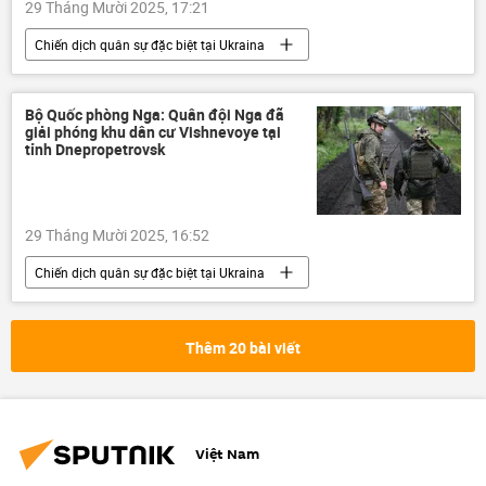
29 Tháng Mười 2025, 17:21
Chiến dịch quân sự đặc biệt tại Ukraina
Cuộc khủng hoảng ở Ukraina
Ukraina
Quân đội Ukraina
Bộ Quốc phòng Nga: Quân đội Nga đã
giải phóng khu dân cư Vishnevoye tại
Cơ quan An ninh Ukraina (SBU)
Thế giới
tỉnh Dnepropetrovsk
Donetsk
DNR
Donbass
Video từ Ukraina
29 Tháng Mười 2025, 16:52
Chiến dịch quân sự đặc biệt tại Ukraina
Nga
Cuộc khủng hoảng ở Ukraina
Ukraina
Thế giới
Quân sự
Thêm 20 bài viết
Bộ Quốc phòng Nga
Zaporozhye
DNR
Kharkov
Việt Nam