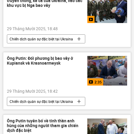
truyền thông, kể cả của Ukraina, vào các
Kinh tế
tên lửa
năng lượng
khu vực bị Nga bao vây
Bắc Cực
Mặt trăng
29 Tháng Mười 2025, 18:48
Chiến dịch quân sự đặc biệt tại Ukraina
Nga
Cuộc khủng hoảng ở Ukraina
Ukraina
Vladimir Putin
Thế giới
Ông Putin: Đối phương bị bao vây ở
Kupiansk và Krasnoarmeysk
Chính trị
lực lượng vũ trang Nga
lực lượng vũ trang
Quân sự
2:35
xung đột quân sự
29 Tháng Mười 2025, 18:42
Chiến dịch quân sự đặc biệt tại Ukraina
Cuộc khủng hoảng ở Ukraina
Ukraina
Vladimir Putin
Nga
Thế giới
Ông Putin tuyên bố về tinh thần anh
hùng của những người tham gia chiến
Quân sự
Chính trị
dịch đặc biệt