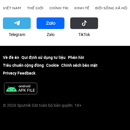
VIỆT NAM
THẾ GIỚI
CHÍNH TRỊ
KINH TẾ
ĐỜI SỐNG XÃ HỘI
Telegram
Zalo
ТikТоk
Về đề án
Qui định sử dụng tư liệu
Phản hồi
Tiêu chuẩn cộng đồng
Cookie
Chính sách bảo mật
Privacy Feedback
© 2026 Sputnik Giữ toàn bộ bản quyền. 18+