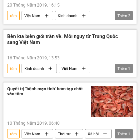
20 Tháng Năm 2019, 16:15
tôm
Việt Nam
Kinh doanh
Thêm
2
Trung Quốc
cấm
Bên kia biên giới tràn về: Mối nguy từ Trung Quốc
sang Việt Nam
16 Tháng Năm 2019, 13:53
tôm
Kinh doanh
Việt Nam
Thêm
1
Trung Quốc
Quyết trị "bệnh mạn tính" bơm tạp chất
vào tôm
10 Tháng Năm 2019, 06:40
tôm
Việt Nam
Thời sự
Xã hội
Thêm
1