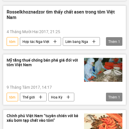
Kinh doanh
Quan điểm-Ý kiến
Liên bang Nga
Rosselkhoznadzor tìm thấy chất asen trong tôm Việt
Nam
4 Tháng Mười Hai 2017, 21:25
tôm
Hợp tác Nga-Việt
Liên bang Nga
Thêm
1
Rosselkhoznadzor
Mỹ tăng thuế chống bán phá giá đối với
tôm Việt Nam
9 Tháng Tám 2017, 14:17
tôm
Thế giới
Hoa Kỳ
Thêm
1
Việt Nam
Kinh doanh
Chính phủ Việt Nam “tuyên chiến với kẻ
xấu bơm tạp chất vào tôm”