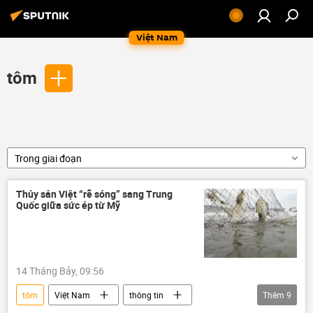
Việt Nam
tôm
Trong giai đoạn
Thủy sản Việt “rẽ sóng” sang Trung
Quốc giữa sức ép từ Mỹ
14 Tháng Bảy, 09:56
tôm
Việt Nam
thông tin
Thêm
9