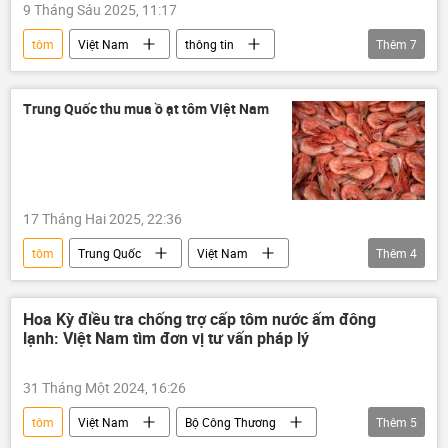
9 Tháng Sáu 2025, 11:17
tôm
Việt Nam
thông tin
Thêm
7
tôm hùm
kinh tế thị trường
quản lý thị trường
Quản lý Thị trường
Trung Quốc thu mua ồ ạt tôm Việt Nam
thực phẩm
an toàn thực phẩm
lương thực thực phẩm
17 Tháng Hai 2025, 22:36
tôm
Trung Quốc
Việt Nam
Thêm
4
VASEP
Kinh tế
nhập khẩu
Hoa Kỳ
Hoa Kỳ điều tra chống trợ cấp tôm nước ấm đông
lạnh: Việt Nam tìm đơn vị tư vấn pháp lý
31 Tháng Một 2024, 16:26
tôm
Việt Nam
Bộ Công Thương
Thêm
5