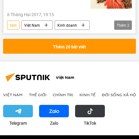
6 Tháng Hai 2017, 19:15
tôm
Việt Nam
Kinh doanh
Thêm
2
Nguyễn Xuân Phúc
xuất khẩu
Thêm 20 bài viết
Việt Nam
VIỆT NAM
THẾ GIỚI
CHÍNH TRỊ
KINH TẾ
ĐỜI SỐNG XÃ HỘI
Telegram
Zalo
ТikТоk