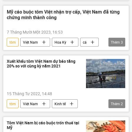
quan hệ thương mại
thương mại
Bộ Tài chính Hoa Kỳ
thực phẩm
Mỹ cáo buộc tôm Việt nhận trợ cấp, Việt Nam đã từng
chứng minh thành công
Chính phủ
7 Tháng Mười Một 2023, 16:53
tôm
Việt Nam
Hoa Kỳ
cá
Thêm
3
xuất khẩu
Thế giới
hải sản
Xuất khẩu tôm Việt Nam dự báo tăng
20% so với cùng kỳ năm 2021
15 Tháng Tư 2022, 14:48
tôm
Việt Nam
Kinh tế
Thêm
2
nông nghiệp
xuất khẩu
Tôm Việt Nam bị cáo buộc trốn thuế tại
Mỹ