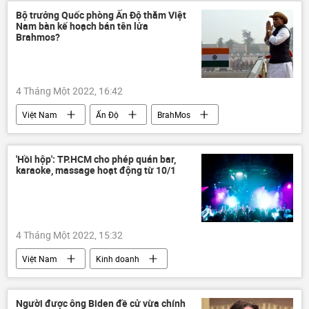
Báo chí thế giới
Bộ trưởng Quốc phòng Ấn Độ thăm Việt
Nam bàn kế hoạch bán tên lửa
Brahmos?
4 Tháng Một 2022, 16:42
Việt Nam
Ấn Độ
BrahMos
Chính trị
Quân sự
'Hồi hộp': TP.HCM cho phép quán bar,
karaoke, massage hoạt động từ 10/1
4 Tháng Một 2022, 15:32
Việt Nam
Kinh doanh
Thành phố Hồ Chí Minh
Kinh tế
massage
quán bar
vũ trường
Người được ông Biden đề cử vừa chính