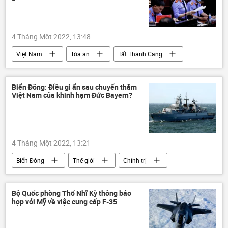
4 Tháng Một 2022, 13:48
Việt Nam
Tòa án
Tất Thành Cang
Pháp luật
Сuộc chiến chống tham nhũng ở Việt Nam
Biển Đông: Điều gì ẩn sau chuyến thăm
Việt Nam của khinh hạm Đức Bayern?
4 Tháng Một 2022, 13:21
Biển Đông
Thế giới
Chính trị
ASEAN
Đức
Việt Nam
Bộ Quốc phòng Thổ Nhĩ Kỳ thông báo
họp với Mỹ về việc cung cấp F-35