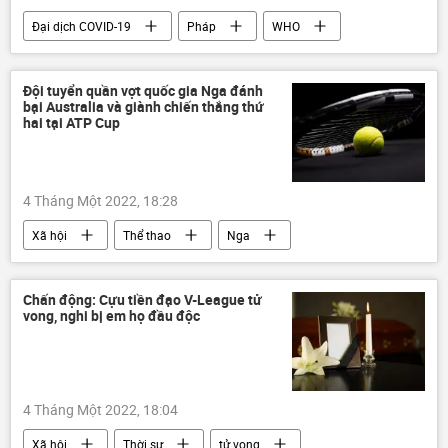
Đại dịch COVID-19
Pháp
WHO
virus
Vaccine
Sức khoẻ
Đội tuyển quần vợt quốc gia Nga đánh
bại Australia và giành chiến thắng thứ
hai tại ATP Cup
4 Tháng Một 2022, 18:28
Xã hội
Thể thao
Nga
quần vợt
Australia
Chấn động: Cựu tiền đạo V-League tử
vong, nghi bị em họ đầu độc
4 Tháng Một 2022, 18:04
Xã hội
Thời sự
tử vong