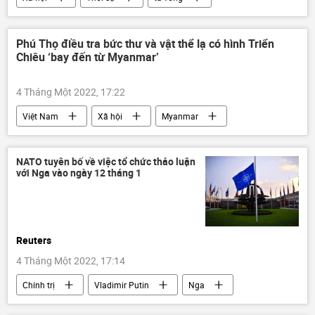
qua đời
V-League
Phú Thọ điều tra bức thư và vật thể lạ có hình Triển
Chiêu ‘bay đến từ Myanmar’
4 Tháng Một 2022, 17:22
Việt Nam
Xã hội
Myanmar
Phú Thọ
NATO tuyên bố về việc tổ chức thảo luận
với Nga vào ngày 12 tháng 1
Reuters
4 Tháng Một 2022, 17:14
Chính trị
Vladimir Putin
Nga
NATO
Joe Biden
Jens Stoltenberg