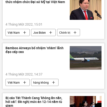
thức nhậm chức Đại sứ Mỹ tại Việt Nam
Kinh tế Việt Nam hậu Covid-19
4 Tháng Một 2022, 15:01
Việt Nam
Joe Biden
Chính trị
Hoa Kỳ
Đại sứ quán Mỹ
Bamboo Airways bổ nhiệm ‘nhầm’ lãnh
đạo cấp cao
4 Tháng Một 2022, 14:37
Việt Nam
hàng không
nhà lãnh đạo
Cục Hàng không Việt Nam
Bộ Giao thông Vận tải
Bamboo Airways
Bị cáo Tất Thành Cang ‘không ăn năn,
hối cải’: Đề nghị mức án 12-14 năm tù
giam