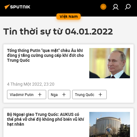
Việt Nam
Tin thời sự từ 04.01.2022
Tổng thống Putin "qua mặt" châu Âu khi
đồng ý tăng cường cung cấp khí đốt cho
Trung Quốc
4 Tháng Một 2022, 23:20
Vladimir Putin
Nga
Trung Quốc
Dòng chảy phương Bắc-2
Báo chí thế giới
khí đốt
Bộ Ngoại giao Trung Quốc: AUKUS có
thể phá vỡ chế độ không phổ biến vũ khí
hạt nhân