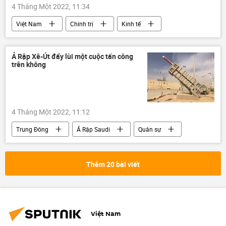
4 Tháng Một 2022, 11:34
Việt Nam
Chính trị
Kinh tế
Quốc hội Việt Nam
Bộ KH&ĐT
chính sách tiền tệ
Ả Rập Xê-Út đẩy lùi một cuộc tấn công
trên không
chiến lược phát triển kinh tế
4 Tháng Một 2022, 11:12
Trung Đông
Ả Rập Saudi
Quân sự
Thêm 20 bài viết
Việt Nam