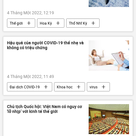
4 Tháng Một 2022, 12:19
Thế giới
Hoa Kỳ
Thổ Nhĩ Kỳ
S-400
F-35
Quân sự
mua bán vũ khí
Hậu quả của người COVID-19 thể nhẹ và
không có triệu chứng
4 Tháng Một 2022, 11:49
Đại dịch COVID-19
Khoa học
virus
bệnh
Sức khoẻ
Chủ tịch Quốc hội: Việt Nam có nguy cơ
'lỡ nhịp’ với kinh tế thế giới