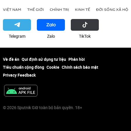
VIỆT NAM
THẾ GIỚI
CHÍNH TRỊ
KINH TẾ
ĐỜI SỐNG XÃ HỘI
Telegram
Zalo
ТikТоk
Về đề án
Qui định sử dụng tư liệu
Phản hồi
Tiêu chuẩn cộng đồng
Cookie
Chính sách bảo mật
Privacy Feedback
© 2026 Sputnik Giữ toàn bộ bản quyền. 18+