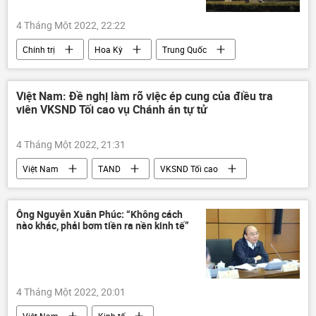
4 Tháng Một 2022, 22:22
Chính trị
Hoa Kỳ
Trung Quốc
Anh
Australia
IAEA
vũ khí hạt nhân
Bộ Ngoại giao Trung Quốc
Việt Nam: Đề nghị làm rõ việc ép cung của điều tra
viên VKSND Tối cao vụ Chánh án tự tử
AUKUS
4 Tháng Một 2022, 21:31
Việt Nam
TAND
VKSND Tối cao
Ông Nguyễn Xuân Phúc: “Không cách
nào khác, phải bơm tiền ra nền kinh tế”
4 Tháng Một 2022, 20:01
Việt Nam
Kinh tế