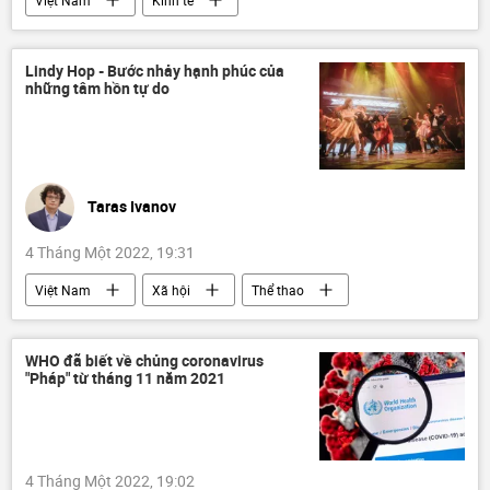
Nguyễn Xuân Phúc
Lindy Hop - Bước nhảy hạnh phúc của
những tâm hồn tự do
Taras Ivanov
4 Tháng Một 2022, 19:31
Việt Nam
Xã hội
Thể thao
Văn hóa
Hà Nội
nhảy múa
WHO đã biết về chủng coronavirus
"Pháp" từ tháng 11 năm 2021
4 Tháng Một 2022, 19:02