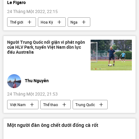
Le Figaro
24 Tháng Một 2022, 22:15
Thế giới
Hoa Kỳ
Nga
xung đột
Ukraina
Báo chí thế giới
Người Trung Quốc nổi giận vì phát ngôn
của HLV Park, tuyển Việt Nam dồn lực
đấu Australia
Thu Nguyễn
24 Tháng Một 2022, 21:53
Việt Nam
Thể thao
Trung Quốc
bóng đá
Australia
World Cup 2022
Sina
Một người đàn ông chết dưới đống cà rốt
Park Hang-seo
Tác giả