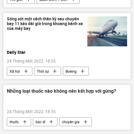
Trung Quốc
khủng hoảng
Á-Thái Bình Dương
Indonesia
Sống sót một cách thần kỳ sau chuyến
bay 11 kéo dài giờ trong khoang bánh xe
năng lượng
nhiên liệu
than
của máy bay
chuyên gia
Daily Star
24 Tháng Một 2022, 18:55
Xã hội
Thời sự
Boeing
máy bay
Những loại thuốc nào không nên kết hợp với gừng?
24 Tháng Một 2022, 18:35
thuốc
bác sĩ
chuyên gia
Sức khoẻ