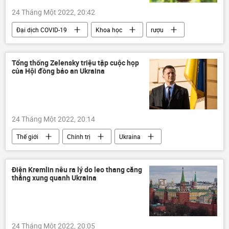
24 Tháng Một 2022, 20:42
Đại dịch COVID-19
Khoa học
rượu
Tổng thống Zelensky triệu tập cuộc họp
của Hội đồng bảo an Ukraina
24 Tháng Một 2022, 20:14
Thế giới
Chính trị
Ukraina
Vladimir Zelensky
Điện Kremlin nêu ra lý do leo thang căng
thẳng xung quanh Ukraina
24 Tháng Một 2022, 20:05