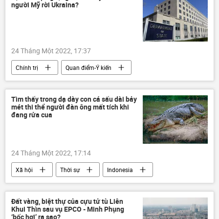
người Mỹ rời Ukraina?
24 Tháng Một 2022, 17:37
Chính trị
Quan điểm-Ý kiến
Hoa Kỳ
Nga
xung đột
Ukraina
Bộ Ngoại giao Hoa Kỳ
Tìm thấy trong dạ dày con cá sấu dài bảy
mét thi thể người đàn ông mất tích khi
đang rửa cua
24 Tháng Một 2022, 17:14
Xã hội
Thời sự
Indonesia
cá sấu
Đất vàng, biệt thự của cựu tử tù Liên
Khui Thìn sau vụ EPCO - Minh Phụng
‘bốc hơi’ ra sao?