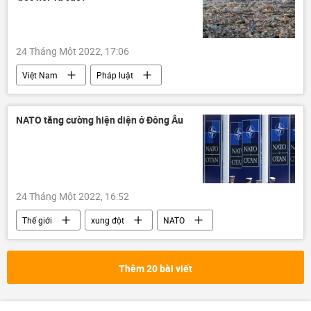
24 Tháng Một 2022, 17:06
Việt Nam
Pháp luật
Nguyễn Tấn Dũng
Thành phố Hồ Chí Minh
NATO tăng cường hiện diện ở Đông Âu
24 Tháng Một 2022, 16:52
Thế giới
xung đột
NATO
Châu Âu
Ukraina
phương Tây
Đông Âu
biên giới
Thêm 20 bài viết