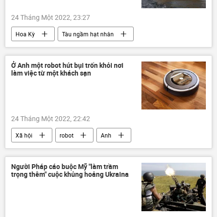
24 Tháng Một 2022, 23:27
Hoa Kỳ
Tàu ngầm hạt nhân
cuộc tập trận
Quân sự
Hải quân Mỹ
tàu chiến
trực thăng
Ở Anh một robot hút bụi trốn khỏi nơi
làm việc từ một khách sạn
24 Tháng Một 2022, 22:42
Xã hội
robot
Anh
khách sạn
Người Pháp cáo buộc Mỹ "làm trầm
trọng thêm" cuộc khủng hoảng Ukraina