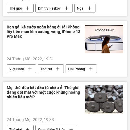
Thế giới
Dmitry Peskov
Nga
xung đột
Điện Kremlin
Ukraina
phương Tây
NATO
Bạn gái kẻ cướp ngân hàng ở Hải Phòng
lấy tiền mua kim cương, vàng, iPhone 13
Pro Max
24 Tháng Một 2022, 19:51
Việt Nam
Thời sự
Hải Phòng
Pháp luật
Vietcombank
Mọi thứ đều bắt đầu từ châu Á. Thế giới
đang đối mặt với một cuộc khủng hoảng
nhiên liệu mới?
24 Tháng Một 2022, 19:33
Thế giới
Quan điểm-Ý kiến