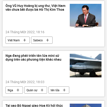
Ông Vũ Huy Hoàng bị ung thư, Việt Nam
vẫn chưa bắt được bà Hồ Thị Kim Thoa
24 Tháng Một 2022, 18:16
Việt Nam
Sabeco
Hồ Thị Kim Thoa
Vũ Huy Hoàng
Pháp luật
Nga đang phát triển tên lửa mini sử
dụng trên các phương tiện khác nhau
Сuộc chiến chống tham nhũng ở Việt Nam
24 Tháng Một 2022, 18:03
Nga
Quân sự
tên lửa
Tại sao Bộ Ngoại giao Hoa Kỳ hối thúc