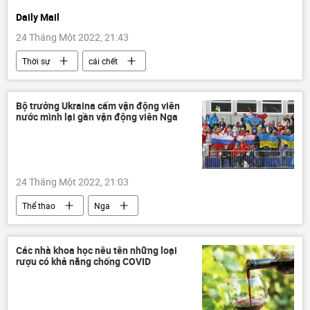
Daily Mail
24 Tháng Một 2022, 21:43
Thời sự
cái chết
Bộ trưởng Ukraina cấm vận động viên
nước mình lại gần vận động viên Nga
24 Tháng Một 2022, 21:03
Thể thao
Nga
Thế vận hội Olympic 2022
Ukraina
vận động viên thể
Các nhà khoa học nêu tên những loại
rượu có khả năng chống COVID