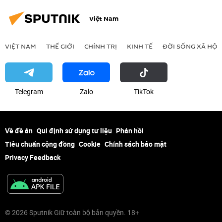
Việt Nam
VIỆT NAM
THẾ GIỚI
CHÍNH TRỊ
KINH TẾ
ĐỜI SỐNG XÃ HỘI
Telegram
Zalo
ТikТоk
Về đề án
Qui định sử dụng tư liệu
Phản hồi
Tiêu chuẩn cộng đồng
Cookie
Chính sách bảo mật
Privacy Feedback
© 2026 Sputnik Giữ toàn bộ bản quyền. 18+