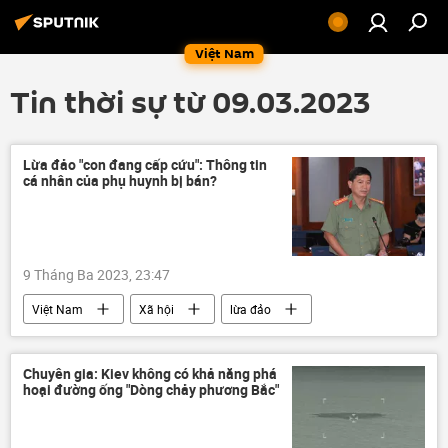
Việt Nam
Tin thời sự từ 09.03.2023
Lừa đảo "con đang cấp cứu": Thông tin
cá nhân của phụ huynh bị bán?
9 Tháng Ba 2023, 23:47
Việt Nam
Xã hội
lừa đảo
công an TP.HCM
điều tra
phụ huynh
Chuyên gia: Kiev không có khả năng phá
hoại đường ống "Dòng chảy phương Bắc"