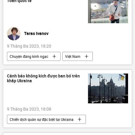
Toán quốc tế
Taras Ivanov
9 Tháng Ba 2023, 18:20
Chuyện đáng kinh ngạc
Việt Nam
Viện Toán học Việt Nam
Toán học
sinh viên
Quan điểm-Ý kiến
Cảnh báo không kích được ban bố trên
khắp Ukraina
Tác giả
9 Tháng Ba 2023, 18:08
Chiến dịch quân sự đặc biệt tại Ukraina
Cuộc khủng hoảng ở Ukraina
Ukraina