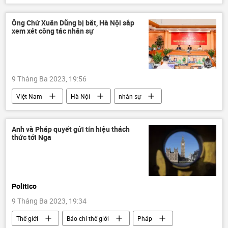
an ninh
tên lửa đạn đạo
Quân sự
Ông Chử Xuân Dũng bị bắt, Hà Nội sắp
xem xét công tác nhân sự
9 Tháng Ba 2023, 19:56
Việt Nam
Hà Nội
nhân sự
UBND Tp.Hà Nội
Anh và Pháp quyết gửi tín hiệu thách
thức tới Nga
Politico
9 Tháng Ba 2023, 19:34
Thế giới
Báo chí thế giới
Pháp