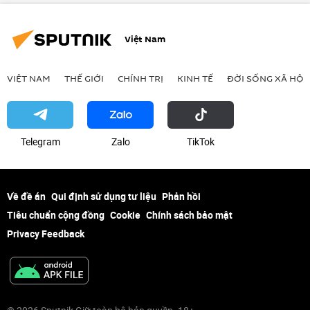
Việt Nam
VIỆT NAM
THẾ GIỚI
CHÍNH TRỊ
KINH TẾ
ĐỜI SỐNG XÃ HỘI
Telegram
Zalo
ТikТоk
Về đề án
Qui định sử dụng tư liệu
Phản hồi
Tiêu chuẩn cộng đồng
Cookie
Chính sách bảo mật
Privacy Feedback