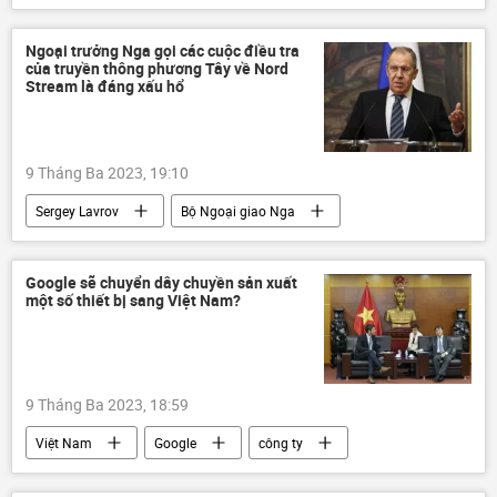
Anh
Nga
Chiến dịch quân sự đặc biệt tại Ukraina
Ngoại trưởng Nga gọi các cuộc điều tra
của truyền thông phương Tây về Nord
Cuộc khủng hoảng ở Ukraina
Stream là đáng xấu hổ
xung đột quân sự
phương Tây
9 Tháng Ba 2023, 19:10
Sergey Lavrov
Bộ Ngoại giao Nga
Nga
Dòng chảy phương Bắc-2
điều tra
phá hoại
vụ nổ
Google sẽ chuyển dây chuyền sản xuất
một số thiết bị sang Việt Nam?
Thời sự
Chính trị
9 Tháng Ba 2023, 18:59
Việt Nam
Google
công ty
doanh nghiệp