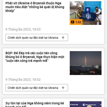
Nga
Quân sự
Quân đội Nga
Phát xít Ukraina ở Bryansk thuộc Nga
muốn tiêu diệt "những kẻ quái dị khủng
khiếp"
1:02
9 Tháng Ba 2023, 18:03
Chiến dịch quân sự đặc biệt tại Ukraina
Video từ Ukraina
Cuộc khủng hoảng ở Ukraina
Ukraina
BQP: Để đáp trả các cuộc tấn công
khủng bố ở Bryansk, Nga thực hiện một
DNR
"cuộc tấn công trả mạnh mẽ"
Sáp nhập DNR, LNR, Zaporozhye và Kherson vào Nga
LNR
Donbass
Donetsk
9 Tháng Ba 2023, 18:02
Nga
Vladimir Zelensky
Chiến dịch quân sự đặc biệt tại Ukraina
Vladimir Putin
Cuộc khủng hoảng ở Ukraina
Ukraina
Nga
Bộ Quốc phòng Nga
Quân sự
Sự tồn tại của Nga không nằm trong kế
hoạch của Mỹ