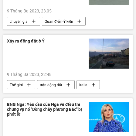
9 Tháng Ba 2023, 23:05
chuyên gia
Quan điểm-Ý kiến
Dòng chảy phương Bắc-2
Ukraina
Thế giới
phương Tây
Nga
Xảy ra động đất ở Ý
9 Tháng Ba 2023, 22:48
Thế giới
trận động đất
Italia
BNG Nga: Yêu cầu của Nga về điều tra
chung vụ nổ "Dòng chảy phương Bắc" bị
phớt lờ