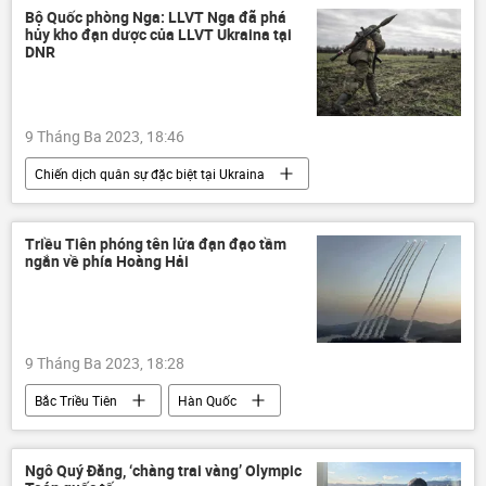
Bộ Quốc phòng Nga: LLVT Nga đã phá
hủy kho đạn dược của LLVT Ukraina tại
DNR
9 Tháng Ba 2023, 18:46
Chiến dịch quân sự đặc biệt tại Ukraina
Cuộc khủng hoảng ở Ukraina
Ukraina
Nga
Bộ Quốc phòng Nga
Quân sự
Triều Tiên phóng tên lửa đạn đạo tầm
ngắn về phía Hoàng Hải
Quân đội Nga
lực lượng vũ trang Nga
Igor Konashenkov
9 Tháng Ba 2023, 18:28
Bắc Triều Tiên
Hàn Quốc
tên lửa đạn đạo
tên lửa
Quân sự
Thế giới
Ngô Quý Đăng, ‘chàng trai vàng’ Olympic