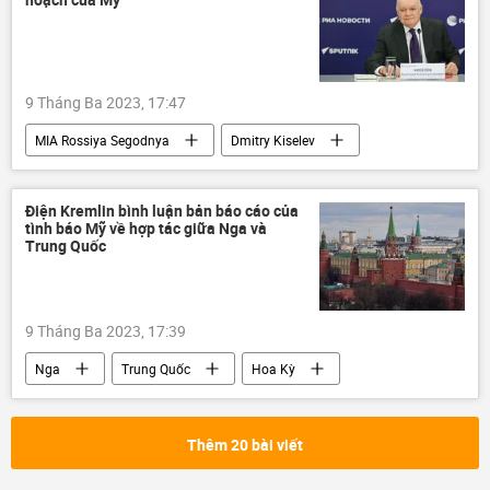
Quân đội Nga
9 Tháng Ba 2023, 17:47
MIA Rossiya Segodnya
Dmitry Kiselev
Nga
Hoa Kỳ
Chính trị
Đại học Tổng hợp Moskva (MGU)
hợp tác
Điện Kremlin bình luận bản báo cáo của
tình báo Mỹ về hợp tác giữa Nga và
Trung Quốc
9 Tháng Ba 2023, 17:39
Nga
Trung Quốc
Hoa Kỳ
Dmitry Peskov
Chính trị
Dòng chảy phương Bắc-2
Điện Kremlin
Thêm 20 bài viết