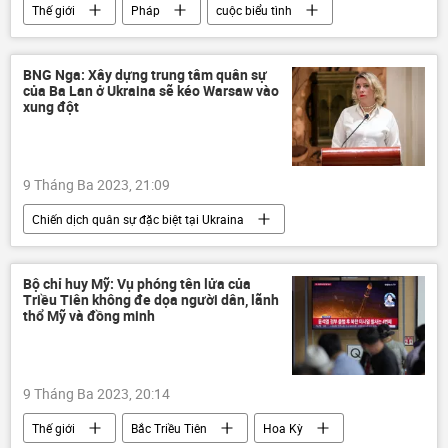
Thế giới
Pháp
cuộc biểu tình
Xã hội
nghỉ hưu
BNG Nga: Xây dựng trung tâm quân sự
của Ba Lan ở Ukraina sẽ kéo Warsaw vào
xung đột
9 Tháng Ba 2023, 21:09
Chiến dịch quân sự đặc biệt tại Ukraina
Cuộc khủng hoảng ở Ukraina
Bộ Ngoại giao Nga
Maria Zakharova
Bộ chỉ huy Mỹ: Vụ phóng tên lửa của
Triều Tiên không đe dọa người dân, lãnh
Ba Lan
Ukraina
phương Tây
thổ Mỹ và đồng minh
Thế giới
9 Tháng Ba 2023, 20:14
Thế giới
Bắc Triều Tiên
Hoa Kỳ