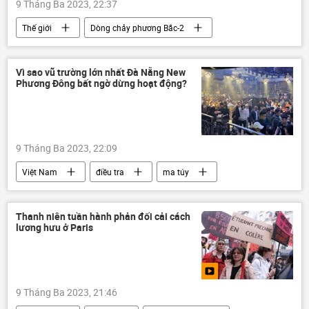
9 Tháng Ba 2023, 22:37
Thế giới
Dòng chảy phương Bắc-2
Maria Zakharova
Bộ Ngoại giao Nga
Nga
Vì sao vũ trường lớn nhất Đà Nẵng New
Phương Đông bất ngờ dừng hoạt động?
9 Tháng Ba 2023, 22:09
Việt Nam
điều tra
ma túy
Xã hội
công an
Đà Nẵng
Thanh niên tuần hành phản đối cải cách
lương hưu ở Paris
9 Tháng Ba 2023, 21:46