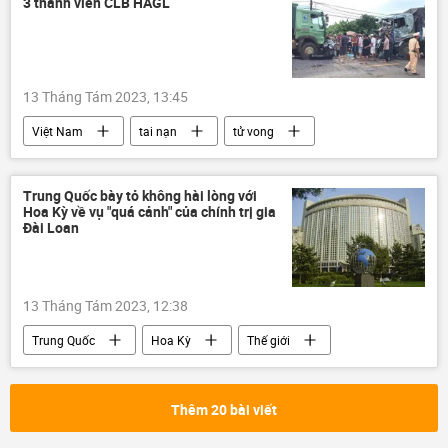
3 thành viên CLB HAGL
13 Tháng Tám 2023, 13:45
Việt Nam
tai nạn
tử vong
giao thông
tài xế
Pháp luật
bị thương
Trung Quốc bày tỏ không hài lòng với
Hoa Kỳ về vụ "quá cảnh" của chính trị gia
Đài Loan
13 Tháng Tám 2023, 12:38
Trung Quốc
Hoa Kỳ
Thế giới
Đài Loan
Chính trị
Bộ Ngoại giao Trung Quốc
ngoại giao
Thêm 20 bài viết