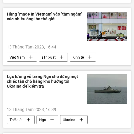
DNR
Ukraina
Cuộc khủng hoảng ở Ukraina
Hàng "made in Vietnam" vào "tầm ngắm"
của nhiều ông lớn thế giới
xung đột quân sự
Quân sự
Zaporozhye
13 Tháng Tám 2023, 16:44
Việt Nam
sản xuất
Kinh tế
xuất khẩu
Kinh doanh
Thế giới
xuất nhập khẩu
công ty
Lực lượng vũ trang Nga cho dừng một
chiếc tàu chở hàng khô hướng tới
Ukraina để kiểm tra
13 Tháng Tám 2023, 16:39
Thế giới
Nga
Ukraina
Biển Đen