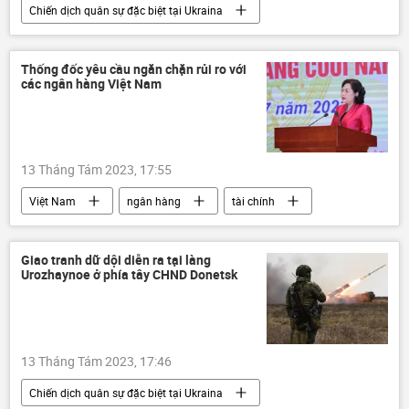
Chiến dịch quân sự đặc biệt tại Ukraina
Cuộc khủng hoảng ở Ukraina
Ukraina
Quân sự
xung đột quân sự
Thống đốc yêu cầu ngăn chặn rủi ro với
các ngân hàng Việt Nam
Sáp nhập DNR, LNR, Zaporozhye và Kherson vào Nga
LNR
DNR
13 Tháng Tám 2023, 17:55
Việt Nam
ngân hàng
tài chính
Nguyễn Thị Hồng
Ngân hàng Nhà nước
Kinh tế
Giao tranh dữ dội diễn ra tại làng
Urozhaynoe ở phía tây CHND Donetsk
13 Tháng Tám 2023, 17:46
Chiến dịch quân sự đặc biệt tại Ukraina