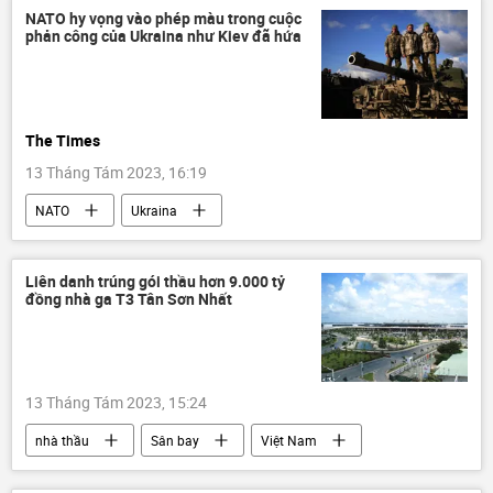
Chiến dịch quân sự đặc biệt tại Ukraina
NATO hy vọng vào phép màu trong cuộc
phản công của Ukraina như Kiev đã hứa
Cuộc khủng hoảng ở Ukraina
The Times
13 Tháng Tám 2023, 16:19
NATO
Ukraina
Cuộc khủng hoảng ở Ukraina
xung đột quân sự
Thế giới
Liên danh trúng gói thầu hơn 9.000 tỷ
đồng nhà ga T3 Tân Sơn Nhất
Báo chí thế giới
Chiến dịch quân sự đặc biệt tại Ukraina
13 Tháng Tám 2023, 15:24
nhà thầu
Sân bay
Việt Nam
Tân Sơn Nhất
xây dựng