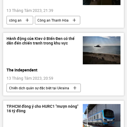
13 Tháng Tám 2023, 21:39
công an
Công an Thanh Hóa
Thanh Hóa
sai phạm
Xã hội
công ty
Việt Nam
Hành động của Kiev ở Biển Đen có thể
dẫn đến chiến tranh trong khu vực
The Independent
13 Tháng Tám 2023, 20:59
Chiến dịch quân sự đặc biệt tại Ukraina
Biển Đen
Báo chí thế giới
lực lượng vũ trang
Ukraina
TP.HCM đồng ý cho HURC1 "mượn nóng"
16 tỷ đồng
Cuộc khủng hoảng ở Ukraina
Quân đội Nga
xung đột quân sự
Thế giới
Nga