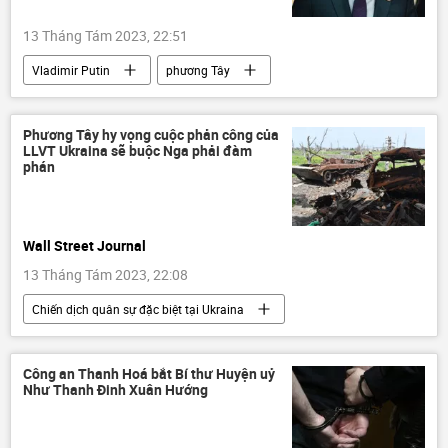
13 Tháng Tám 2023, 22:51
Vladimir Putin
phương Tây
đạo đức
Nga
Thế giới
Hoa Kỳ
khủng hoảng
Phương Tây hy vọng cuộc phản công của
LLVT Ukraina sẽ buộc Nga phải đàm
phán
Wall Street Journal
13 Tháng Tám 2023, 22:08
Chiến dịch quân sự đặc biệt tại Ukraina
Báo chí thế giới
phương Tây
Nga
tấn công
Ukraina
Công an Thanh Hoá bắt Bí thư Huyện uỷ
Như Thanh Đinh Xuân Hướng
Cuộc khủng hoảng ở Ukraina
xung đột quân sự
Thế giới