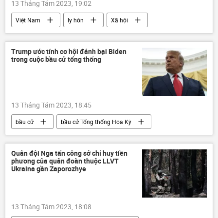
13 Tháng Tám 2023, 19:02
Việt Nam
ly hôn
Xã hội
gia đình
bạo lực gia đình
Trump ước tính cơ hội đánh bại Biden
trong cuộc bầu cử tổng thống
13 Tháng Tám 2023, 18:45
bầu cử
bầu cử Tổng thống Hoa Kỳ
Hoa Kỳ
Thế giới
Chính trị
Donald Trump
Joe Biden
Quân đội Nga tấn công sở chỉ huy tiền
phương của quân đoàn thuộc LLVT
Ukraina gần Zaporozhye
13 Tháng Tám 2023, 18:08