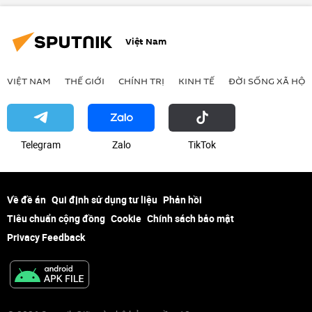
Việt Nam
VIỆT NAM
THẾ GIỚI
CHÍNH TRỊ
KINH TẾ
ĐỜI SỐNG XÃ HỘI
Telegram
Zalo
ТikТоk
Về đề án
Qui định sử dụng tư liệu
Phản hồi
Tiêu chuẩn cộng đồng
Cookie
Chính sách bảo mật
Privacy Feedback