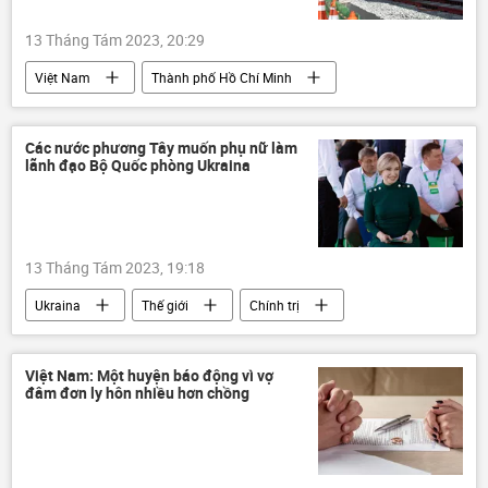
Vladimir Putin
13 Tháng Tám 2023, 20:29
Việt Nam
Thành phố Hồ Chí Minh
tuyến metro số 1
dự án
xây dựng
Các nước phương Tây muốn phụ nữ làm
lãnh đạo Bộ Quốc phòng Ukraina
13 Tháng Tám 2023, 19:18
Ukraina
Thế giới
Chính trị
nhân sự
phương Tây
Việt Nam: Một huyện báo động vì vợ
đâm đơn ly hôn nhiều hơn chồng