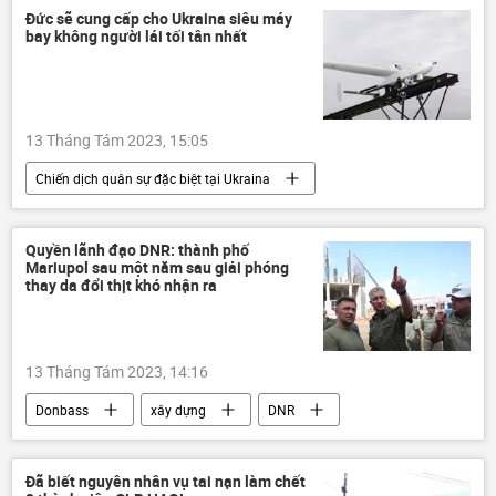
Cảng hàng không Việt Nam (ACV)
Đức sẽ cung cấp cho Ukraina siêu máy
bay không người lái tối tân nhất
13 Tháng Tám 2023, 15:05
Chiến dịch quân sự đặc biệt tại Ukraina
viện trợ quân sự
Thế giới
Đức
Ukraina
Cuộc khủng hoảng ở Ukraina
Quyền lãnh đạo DNR: thành phố
Mariupol sau một năm sau giải phóng
xung đột quân sự
thay da đổi thịt khó nhận ra
13 Tháng Tám 2023, 14:16
Donbass
xây dựng
DNR
Denis Pushilin
Mariupol
Cuộc khủng hoảng ở Ukraina
Đã biết nguyên nhân vụ tai nạn làm chết