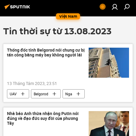
Việt Nam
Tin thời sự từ 13.08.2023
Thống đốc tỉnh Belgorod nói chung cư bị
tấn công bằng máy bay không người lái
13 Tháng Tám 2023, 23:51
UAV
Belgorod
Nga
tấn công
máy bay không người lái
Ukraina
Thế giới
Nhà báo Anh thừa nhận ông Putin nói
đúng về đạo đức suy đồi của phương
Tây