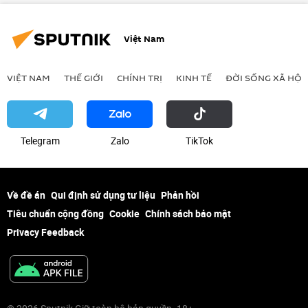
Việt Nam
VIỆT NAM
THẾ GIỚI
CHÍNH TRỊ
KINH TẾ
ĐỜI SỐNG XÃ HỘI
Telegram
Zalo
ТikТоk
Về đề án
Qui định sử dụng tư liệu
Phản hồi
Tiêu chuẩn cộng đồng
Cookie
Chính sách bảo mật
Privacy Feedback