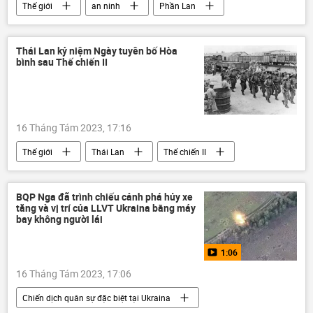
Thế giới
an ninh
Phần Lan
Liên minh châu Âu
Châu Âu
Vấn đề hạt nhân
Thái Lan kỷ niệm Ngày tuyên bố Hòa
bình sau Thế chiến II
16 Tháng Tám 2023, 17:16
Thế giới
Thái Lan
Thế chiến II
Xã hội
Nhật Bản
BQP Nga đã trình chiếu cảnh phá hủy xe
tăng và vị trí của LLVT Ukraina bằng máy
bay không người lái
1:06
16 Tháng Tám 2023, 17:06
Chiến dịch quân sự đặc biệt tại Ukraina