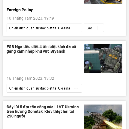
Foreign Policy
16 Tháng Tám 2023, 19:49
Chiến dịch quân sự đặc biệt tại Ukraina
Lào
Báo chí thế giới
Joe Biden
Maria Zakharova
Campuchia
FSB Nga tiêu diệt 4 tên biệt kích đã cố
gắng xâm nhập khu vực Bryansk
Ukraina
Cuộc khủng hoảng ở Ukraina
bom chùm
Quân sự
Đông Nam Á
Thế giới
16 Tháng Tám 2023, 19:32
Chiến dịch quân sự đặc biệt tại Ukraina
Nga
FSB
Ukraina
Cuộc khủng hoảng ở Ukraina
Thế giới
Đẩy lùi 5 đợt tấn công của LLVT Ukraina
trên hướng Donetsk, Kiev thiệt hại tới
điều tra
cơ quan an ninh
250 người