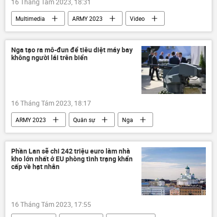
16 Tháng Tám 2023, 18:31
Multimedia
ARMY 2023
Video
Quân sự
Việt Nam
công nghiệp quốc phòng
Nga
Nga tạo ra mô-đun để tiêu diệt máy bay
không người lái trên biển
Hợp tác Nga-Việt
16 Tháng Tám 2023, 18:17
ARMY 2023
Quân sự
Nga
hợp tác quân sự-kỹ thuật
"Rostec"
Phần Lan sẽ chi 242 triệu euro làm nhà
kho lớn nhất ở EU phòng tình trạng khẩn
cấp về hạt nhân
16 Tháng Tám 2023, 17:55