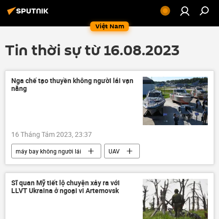
Việt Nam
Tin thời sự từ 16.08.2023
Nga chế tạo thuyền không người lái vạn
năng
16 Tháng Tám 2023, 23:37
máy bay không người lái
UAV
Nga
sản xuất
ARMY 2023
tàu chiến
Quân sự
nhà máy
Sĩ quan Mỹ tiết lộ chuyện xảy ra với
LLVT Ukraina ở ngoại vi Artemovsk