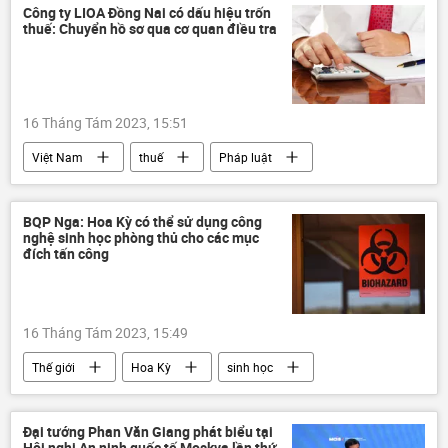
Cuộc khủng hoảng ở Ukraina
Quân sự
Công ty LIOA Đồng Nai có dấu hiệu trốn
thuế: Chuyển hồ sơ qua cơ quan điều tra
16 Tháng Tám 2023, 15:51
Việt Nam
thuế
Pháp luật
thông tin
điều tra
công an
trốn thuế
Đồng Nai
BQP Nga: Hoa Kỳ có thể sử dụng công
nghệ sinh học phòng thủ cho các mục
đích tấn công
16 Tháng Tám 2023, 15:49
Thế giới
Hoa Kỳ
sinh học
Quân sự
an ninh
Đại tướng Phan Văn Giang phát biểu tại
Hội nghị An ninh quốc tế Moskva lần thứ