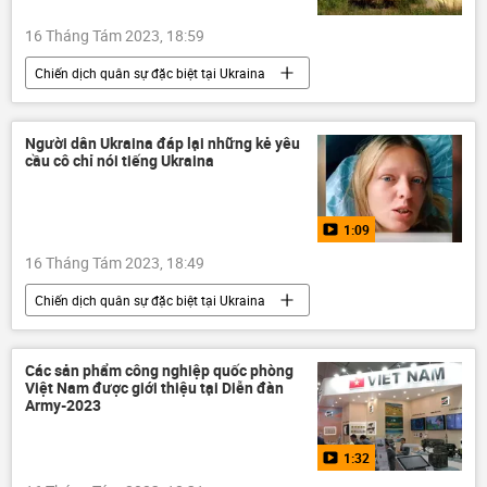
16 Tháng Tám 2023, 18:59
Chiến dịch quân sự đặc biệt tại Ukraina
Ukraina
Cuộc khủng hoảng ở Ukraina
xung đột quân sự
Quân sự
LNR
Người dân Ukraina đáp lại những kẻ yêu
cầu cô chỉ nói tiếng Ukraina
Sáp nhập DNR, LNR, Zaporozhye và Kherson vào Nga
DNR
1:09
16 Tháng Tám 2023, 18:49
Chiến dịch quân sự đặc biệt tại Ukraina
Ukraina
Cuộc khủng hoảng ở Ukraina
Video từ Ukraina
DNR
Các sản phẩm công nghiệp quốc phòng
Việt Nam được giới thiệu tại Diễn đàn
Sáp nhập DNR, LNR, Zaporozhye và Kherson vào Nga
Army-2023
LNR
Donbass
Thế giới
1:32