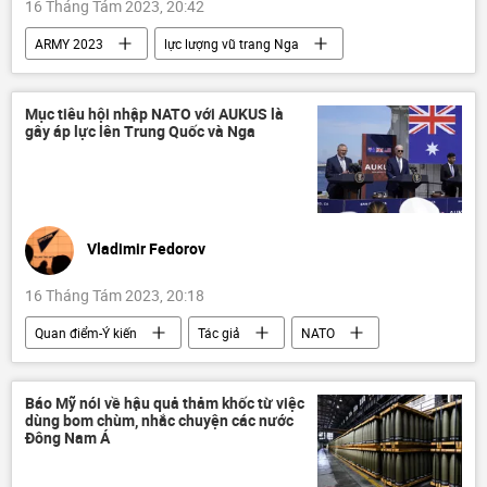
16 Tháng Tám 2023, 20:42
ARMY 2023
lực lượng vũ trang Nga
doanh nghiệp
Bộ Quốc phòng Nga
Quân sự
Nga
Mục tiêu hội nhập NATO với AUKUS là
gây áp lực lên Trung Quốc và Nga
công nghiệp quốc phòng
tiền
Vladimir Fedorov
16 Tháng Tám 2023, 20:18
Quan điểm-Ý kiến
Tác giả
NATO
AUKUS
Thế giới
Chính trị
Nga
Trung Quốc
phương Tây
Báo Mỹ nói về hậu quả thảm khốc từ việc
dùng bom chùm, nhắc chuyện các nước
quan hệ song phương
Đông Nam Á
Chuyến công du châu Á của Trump