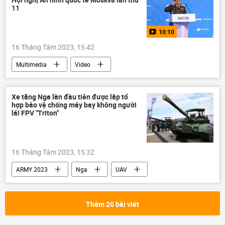
11
10:10
16 Tháng Tám 2023, 15:42
Multimedia
Video
Phan Văn Giang
Việt Nam
Nga
Moskva
Hợp tác Nga-Việt
Xe tăng Nga lần đầu tiên được lắp tổ
hợp bảo vệ chống máy bay không người
lái FPV "Triton"
16 Tháng Tám 2023, 15:32
ARMY 2023
Nga
UAV
xe tăng
Quân sự
Thêm 20 bài viết