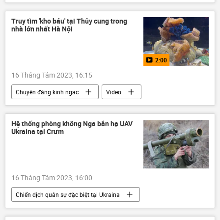
Video
Ukraina
Cuộc khủng hoảng ở Ukraina
Nga
Truy tìm 'kho báu' tại Thủy cung trong
nhà lớn nhất Hà Nội
Quân sự
máy bay không người lái
xe tăng
2:00
Sáp nhập DNR, LNR, Zaporozhye và Kherson vào Nga
16 Tháng Tám 2023, 16:15
Zaporozhye
Donbass
Chuyện đáng kinh ngạc
Video
thủy cung
Việt Nam
Hà Nội
Lotte
sinh vật biển
Hệ thống phòng không Nga bắn hạ UAV
Ukraina tại Crưm
16 Tháng Tám 2023, 16:00
Chiến dịch quân sự đặc biệt tại Ukraina
Nga
Ukraina
Thế giới