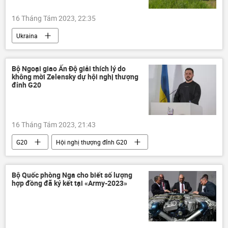
16 Tháng Tám 2023, 22:35
Ukraina
Chiến dịch quân sự đặc biệt tại Ukraina
Artemovsk (Bakhmut)
Bộ Ngoại giao Ấn Độ giải thích lý do
không mời Zelensky dự hội nghị thượng
Cuộc khủng hoảng ở Ukraina
Hoa Kỳ
đỉnh G20
lực lượng vũ trang
Thế giới
tấn công
Vladimir Zelensky
16 Tháng Tám 2023, 21:43
Báo chí thế giới
G20
Hội nghị thượng đỉnh G20
Vladimir Zelensky
Ukraina
Cuộc khủng hoảng ở Ukraina
Nga
Bộ Quốc phòng Nga cho biết số lượng
hợp đồng đã ký kết tại «Army-2023»
Thế giới
Ấn Độ
Chính trị
Hội nghị G20 tại New Delhi