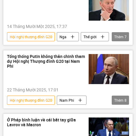
Phạm Minh Chính
Trung Đông
châu Phi
Algeria
Kinh tế
14 Tháng Mười Một 2025, 17:37
Hội nghị thượng đỉnh G20
Nga
Thế giới
Thêm
7
Chính trị
Kinh tế
G20
Dmitry Peskov
Điện Kremlin
G20
Tổng thống Putin không thân chinh tham
dự Hội nghị Thượng đỉnh G20 tại Nam
Nam Phi
Phi
22 Tháng Mười 2025, 17:01
Hội nghị thượng đỉnh G20
Nam Phi
Thêm
8
Thế giới
Chính trị
Nga
Vladimir Putin
Điện Kremlin
Ở Pháp bình luận về cái bắt tay giữa
Lavrov và Macron
Dmitry Peskov
G20
G20