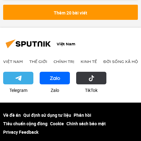
Việt Nam
Phạm Minh Chính
G20
Kinh tế
Thế giới
Chính trị
Thêm 20 bài viết
thông tin
quan hệ
Việt Nam
VIỆT NAM
THẾ GIỚI
CHÍNH TRỊ
KINH TẾ
ĐỜI SỐNG XÃ HỘI
Telegram
Zalo
ТikТоk
Về đề án
Qui định sử dụng tư liệu
Phản hồi
Tiêu chuẩn cộng đồng
Cookie
Chính sách bảo mật
Privacy Feedback