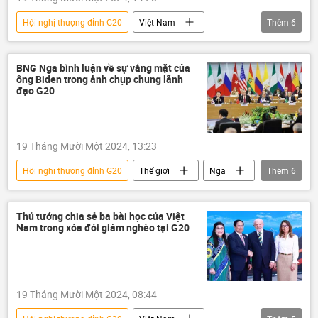
Hội nghị thượng đỉnh G20
Việt Nam
Thêm
6
thông tin
Pháp
Hoa Kỳ
Trung Quốc
Phạm Minh Chính
BNG Nga bình luận về sự vắng mặt của
ông Biden trong ảnh chụp chung lãnh
G20
đạo G20
19 Tháng Mười Một 2024, 13:23
Hội nghị thượng đỉnh G20
Thế giới
Nga
Thêm
6
Hoa Kỳ
Joe Biden
Maria Zakharova
G20
Thủ tướng chia sẻ ba bài học của Việt
Nam trong xóa đói giảm nghèo tại G20
Bộ Ngoại giao Nga
Sergey Lavrov
19 Tháng Mười Một 2024, 08:44