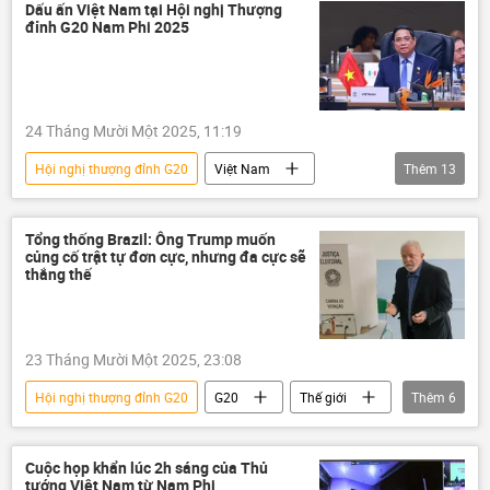
Vladimir Putin
Châu Âu
G20
Dấu ấn Việt Nam tại Hội nghị Thượng
đỉnh G20 Nam Phi 2025
G20
24 Tháng Mười Một 2025, 11:19
Hội nghị thượng đỉnh G20
Việt Nam
Thêm
13
thông tin
Phạm Minh Chính
Chính trị
Bộ Chính Trị VN
EVN
Tổng thống Brazil: Ông Trump muốn
củng cố trật tự đơn cực, nhưng đa cực sẽ
quan hệ quốc tế
quan hệ
thắng thế
quan hệ song phương
quan hệ chiến lược
quan hệ thương mại
23 Tháng Mười Một 2025, 23:08
Bộ Ngoại giao Việt Nam
G20
Hội nghị thượng đỉnh G20
G20
Thế giới
Thêm
6
G20
Donald Trump
Brazil
Luiz Inacio Lula da Silva
WTO
Cuộc họp khẩn lúc 2h sáng của Thủ
tướng Việt Nam từ Nam Phi