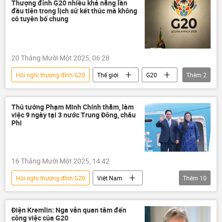
Việt Nam
Thượng đỉnh G20 nhiều khả năng lần
đầu tiên trong lịch sử kết thúc mà không
Mưa bão, lũ lụt lịch sử, thiên tai kinh hoàng ở Việt Nam
có tuyên bố chung
Tác giả
Quan điểm-Ý kiến
Chính trị
Kinh tế
Thế giới
20 Tháng Mười Một 2025, 06:28
Nga
VTB
Châu Âu
Hội nghị thượng đỉnh G20
Thế giới
G20
Thêm
2
châu Phi
Hà Nội
Nhật Bản
Nam Phi
Kinh tế
Hàn Quốc
du khách
Du lịch
đi du lịch
Phạm Minh Chính
AI
Thủ tướng Phạm Minh Chính thăm, làm
việc 9 ngày tại 3 nước Trung Đông, châu
Đắk Lắk
Gia Lai
G20
Phi
lũ lụt
Bộ Công Thương
16 Tháng Mười Một 2025, 14:42
Hội nghị thượng đỉnh G20
Việt Nam
Thêm
10
G20
G20
Thế giới
Chính trị
Kuwait
Nam Phi
Điện Kremlin: Nga vẫn quan tâm đến
công việc của G20