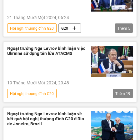
21 Tháng Mười Một 2024, 06:24
Hội nghị thượng đỉnh G20
G20
Thêm
5
Sergey Lavrov
Nga
Emmanuel Macron
Pháp
Thế giới
Ngoại trưởng Nga Lavrov bình luận việc
Ukraina sử dụng tên lửa ATACMS
19 Tháng Mười Một 2024, 20:48
Hội nghị thượng đỉnh G20
Thêm
19
Chiến dịch quân sự đặc biệt tại Ukraina
Nga
Ukraina
Ngoại trưởng Nga Lavrov bình luận về
kết quả hội nghị thượng đỉnh G20 ở Rio
Cuộc khủng hoảng ở Ukraina
de Janeiro, Brazil
xung đột quân sự
Bộ Ngoại giao Nga