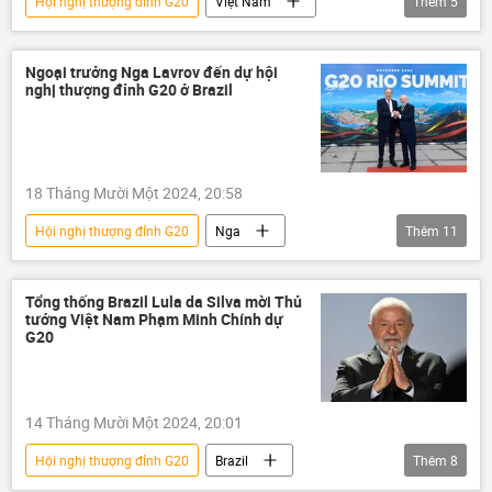
Hội nghị thượng đỉnh G20
Việt Nam
Thêm
5
thông tin
Chính trị
G20
G20
Phạm Minh Chính
Ngoại trưởng Nga Lavrov đến dự hội
nghị thượng đỉnh G20 ở Brazil
18 Tháng Mười Một 2024, 20:58
Hội nghị thượng đỉnh G20
Nga
Thêm
11
Bộ Ngoại giao Nga
Sergey Lavrov
G20
Brazil
Rio de Janeiro
Tổng thống Brazil Lula da Silva mời Thủ
tướng Việt Nam Phạm Minh Chính dự
Kinh tế
Thế giới
Chính trị
G20
thông tin
Vladimir Putin
Maria Zakharova
14 Tháng Mười Một 2024, 20:01
Hội nghị thượng đỉnh G20
Brazil
Thêm
8