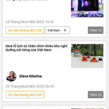
Hoa Kỳ
Chính trị
23 Tháng Mười Một 2025, 14:56
Hội nghị thượng đỉnh G20
Việt Nam
Thêm
10
Phạm Minh Chính
Thế giới
Nam Phi
Chính trị
thiên tai
Mưa lũ lịch sử nhấn chìm nhiều khu nghỉ
dưỡng nổi tiếng của Việt Nam
Đắk Lắk
Khánh Hòa
Lâm Đồng
Gia Lai
lũ lụt
Elena Nikulina
22 Tháng Mười Một 2025, 06:55
Hội nghị thượng đỉnh G20
Thêm
25
Việt Nam trên báo chí nước ngoài