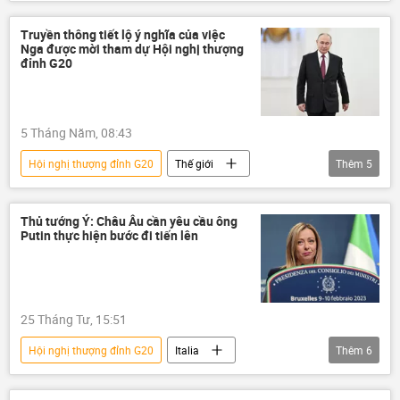
Video
Nga
Maria Zakharova
Bộ Ngoại giao Nga
Nam Phi
Truyền thông tiết lộ ý nghĩa của việc
Nga được mời tham dự Hội nghị thượng
Thế giới
Chính trị
G20
đỉnh G20
G20
5 Tháng Năm, 08:43
Hội nghị thượng đỉnh G20
Thế giới
Thêm
5
Báo chí thế giới
Nga
Vladimir Putin
G20
Nhóm G7
Thủ tướng Ý: Châu Âu cần yêu cầu ông
Putin thực hiện bước đi tiến lên
25 Tháng Tư, 15:51
Hội nghị thượng đỉnh G20
Italia
Thêm
6
Thế giới
Chính trị
Nga