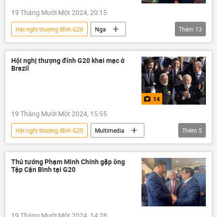
Sergey Lavrov
Hoa Kỳ
Thế giới
19 Tháng Mười Một 2024, 20:15
phương Tây
Quân sự
Hội nghị thượng đỉnh G20
Nga
Thêm
13
Donald Trump
vũ khí hạt nhân
Bộ Ngoại giao Nga
Sergey Lavrov
G20
Brazil
Olaf Scholz
G20
Brazil
Rio de Janeiro
Đức
Pháp
NATO
Hội nghị thượng đỉnh G20 khai mạc ở
Brazil
Kinh tế
Thế giới
Chính trị
Ukraina
Cuộc khủng hoảng ở Ukraina
14
Trung Đông
Gaza
Palestine
19 Tháng Mười Một 2024, 15:55
Hội nghị thượng đỉnh G20
Multimedia
Thêm
5
G20
G20
Chính trị
Thế giới
Ảnh
Thủ tướng Phạm Minh Chính gặp ông
Tập Cận Bình tại G20
19 Tháng Mười Một 2024, 14:28