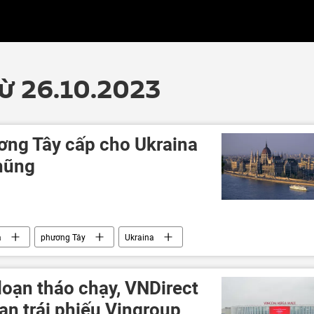
từ 26.10.2023
ơng Tây cấp cho Ukraina
nhũng
a
phương Tây
Ukraina
tham nhũng
viện trợ
Kinh tế
Thế giới
loạn tháo chạy, VNDirect
uan trái phiếu Vingroup