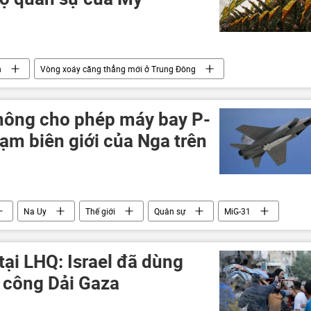
n
Vòng xoáy căng thẳng mới ở Trung Đông
stine
xung đột quân sự
Thế giới
Lebanon
hông cho phép máy bay P-
ạm biên giới của Nga trên
Na Uy
Thế giới
Quân sự
MiG-31
tại LHQ: Israel đã dùng
n công Dải Gaza