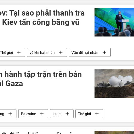
v: Tại sao phải thanh tra
 Kiev tấn công bằng vũ
Thế giới
vũ khí hạt nhân
Vấn đề hạt nhân
c START-3
Hoa Kỳ
n hành tập trận trên bản
ải Gaza
ông
Palestine
Israel
Thế giới
chí thế giới