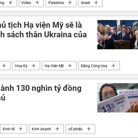
ông
Video
Palestine
Israel
 Đông
phương Tây
Gaza
ủ tịch Hạ viện Mỹ sẽ là
nh sách thân Ukraina của
Hoa Kỳ
Hạ Viện Mỹ
Đảng Cộng hòa
srael
Ukraina
hành 130 nghìn tỷ đồng
hủ
Kinh tế
Kinh doanh
cổ phiếu