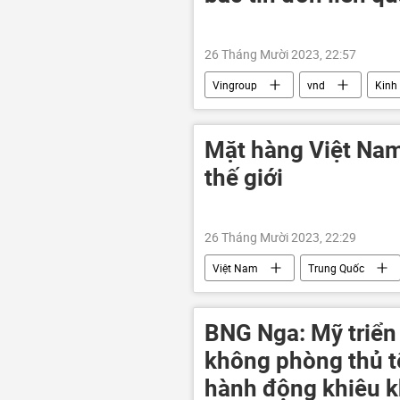
26 Tháng Mười 2023, 22:57
Vingroup
vnd
Kinh 
Việt Nam
công ty
d
Mặt hàng Việt Nam
thế giới
26 Tháng Mười 2023, 22:29
Việt Nam
Trung Quốc
doanh nghiệp
Kinh tế
BNG Nga: Mỹ triển
không phòng thủ t
hành động khiêu k