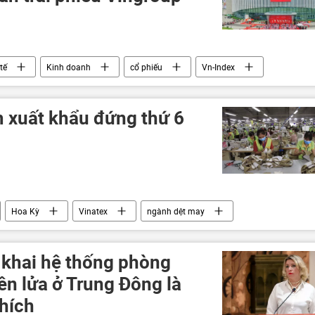
tế
Kinh doanh
cổ phiếu
Vn-Index
oanh nghiệp
 xuất khẩu đứng thứ 6
Hoa Kỳ
Vinatex
ngành dệt may
Kinh doanh
xuất khẩu
Bangladesh
 khai hệ thống phòng
ên lửa ở Trung Đông là
hích