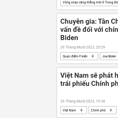
Vòng xoáy căng thẳng mới ở Trung Đ
Jordan
CNN
Trung
xung đột quân sự
xung đột
Chuyên gia: Tân Ch
vấn đề đối với chí
Biden
26 Tháng Mười 2023, 20:29
Quan điểm-Ý kiến
Joe Biden
Thế giới
Chính trị
I
Việt Nam sẽ phát 
trái phiếu Chính p
26 Tháng Mười 2023, 19:58
Việt Nam
Chính phủ