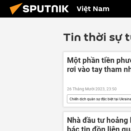
Việt Nam
Tin thời sự 
Một phần tiền phư
rơi vào tay tham 
26 Tháng Mười 2023, 23:50
Chiến dịch quân sự đặc biệt tại Ukrain
Cuộc khủng hoảng ở Ukraina
EU
Nhà đầu tư hoảng 
bác tin đồn liên q