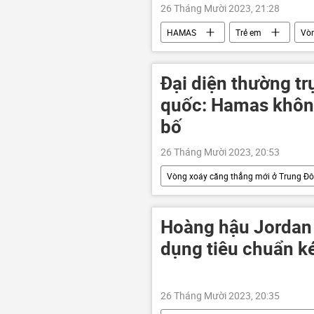
26 Tháng Mười 2023, 21:28
HAMAS
Trẻ em
Vòn
Palestine
Gaza
tấn
Đại diện thường tr
quốc: Hamas không
bố
26 Tháng Mười 2023, 20:53
Vòng xoáy căng thẳng mới ở Trung Đ
Israel
xung đột quân sự
Hoàng hậu Jordan
dụng tiêu chuẩn k
26 Tháng Mười 2023, 20:35