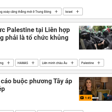
g xoáy căng thẳng mới ở Trung Đông
Israel
 công
cái chết
xung đột quân sự
Thế giới
ực Palestine tại Liên hợp
 phải là tổ chức khủng
ông
HAMAS
Liên minh châu Âu
Palestine
Liên Hợp Quốc
khủng bố
Thế giới
 cáo buộc phương Tây áp
ép
1:45