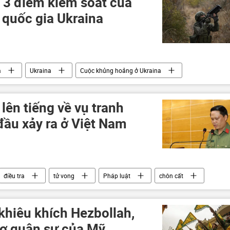
 3 điểm kiểm soát của
 quốc gia Ukraina
a
Ukraina
Cuộc khủng hoảng ở Ukraina
Thế giới
LNR
DNR
erson vào Nga
ên tiếng về vụ tranh
đầu xảy ra ở Việt Nam
điều tra
tử vong
Pháp luật
chôn cất
 khiêu khích Hezbollah,
rợ quân sự của Mỹ