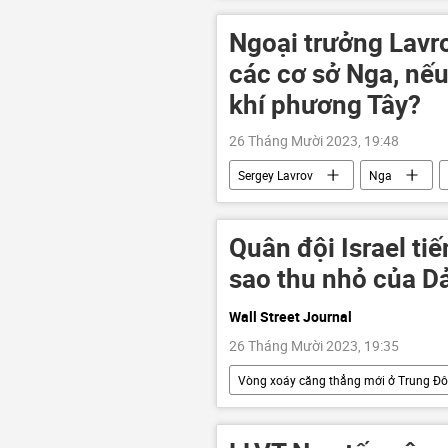
Ngân hàng Nhà nước
Ngoại trưởng Lavro
các cơ sở Nga, nếu
khí phương Tây?
26 Tháng Mười 2023, 19:48
Sergey Lavrov
Nga
an ninh quốc phòng
hiệp ướ
Quân đội Israel tiế
sao thu nhỏ của D
Wall Street Journal
26 Tháng Mười 2023, 19:35
Vòng xoáy căng thẳng mới ở Trung Đ
Gaza
Quân sự
Báo 