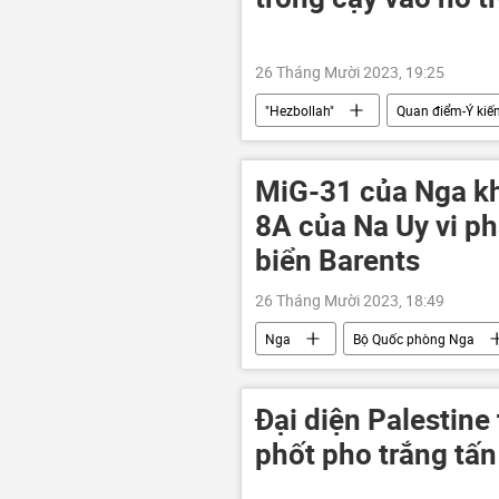
26 Tháng Mười 2023, 19:25
"Hezbollah"
Quan điểm-Ý kiế
nhà báo
Israel
Pale
Hoa Kỳ
MiG-31 của Nga k
8A của Na Uy vi ph
biển Barents
26 Tháng Mười 2023, 18:49
Nga
Bộ Quốc phòng Nga
Đại diện Palestine 
phốt pho trắng tấ