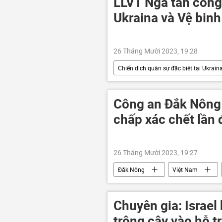
LLVT Nga tấn công
Ukraina và Vệ binh
26 Tháng Mười 2023, 19:28
Chiến dịch quân sự đặc biệt tại Ukrain
xung đột quân sự
Quân sự
Sáp nhập DNR, LNR, Zaporozhye và Kh
Công an Đắk Nông l
chấp xác chết lần 
26 Tháng Mười 2023, 19:27
Đắk Nông
Việt Nam
Chuyên gia: Israel
trông cậy vào hỗ t