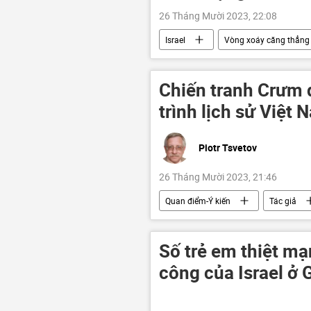
26 Tháng Mười 2023, 22:08
Israel
Vòng xoáy căng thẳng
Bộ Ngoại giao Nga
Hoa Kỳ
Nga
Thế giới
Chiến tranh Crưm 
trình lịch sử Việt
Piotr Tsvetov
26 Tháng Mười 2023, 21:46
Quan điểm-Ý kiến
Tác giả
Thế giới
Việt Nam
Số trẻ em thiệt mạ
công của Israel ở 