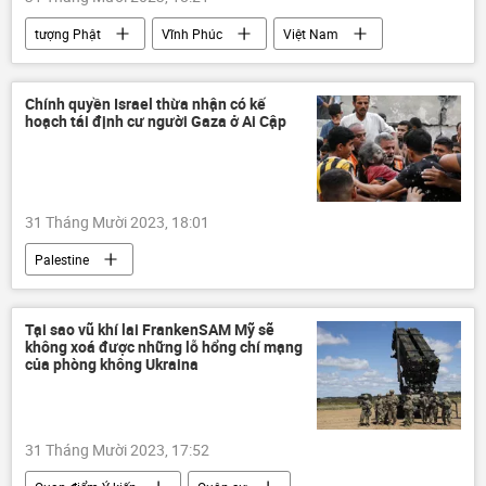
tượng Phật
Vĩnh Phúc
Việt Nam
xây dựng
Phật giáo
Bộ Xây dựng
Bộ Văn hóa Thể thao và Du lịch
Chính quyền Israel thừa nhận có kế
hoạch tái định cư người Gaza ở Ai Cập
31 Tháng Mười 2023, 18:01
Palestine
Vòng xoáy căng thẳng mới ở Trung Đông
Israel
HAMAS
Gaza
Tại sao vũ khí lai FrankenSAM Mỹ sẽ
không xoá được những lỗ hổng chí mạng
xung đột quân sự
Thế giới
Ai Cập
của phòng không Ukraina
di cư
31 Tháng Mười 2023, 17:52