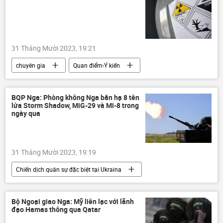
Hoa Kỳ
Trung Đông
Hội đồng An ninh Nga
31 Tháng Mười 2023, 19:21
chuyên gia
Quan điểm-Ý kiến
uranium
Nga
Hoa Kỳ
Thế giới
năng lượng
xuất khẩu
BQP Nga: Phòng không Nga bắn hạ 8 tên
lửa Storm Shadow, MiG-29 và Mi-8 trong
phương Tây
ngày qua
31 Tháng Mười 2023, 19:19
Chiến dịch quân sự đặc biệt tại Ukraina
Bộ Quốc phòng Nga
Ukraina
Cuộc khủng hoảng ở Ukraina
Nga
Bộ Ngoại giao Nga: Mỹ liên lạc với lãnh
đạo Hamas thông qua Qatar
Quân sự
xung đột quân sự