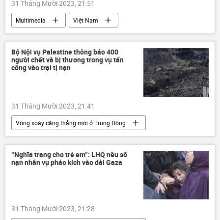
31 Tháng Mười 2023, 21:51
Multimedia
Việt Nam
Hợp tác Nga-Việt
Nga
Thế giới
an ninh
Vladimir Kolokoltsev
Bộ Nội vụ Palestine thông báo 400
người chết và bị thương trong vụ tấn
Phạm Minh Chính
Video
công vào trại tị nạn
31 Tháng Mười 2023, 21:41
Vòng xoáy căng thẳng mới ở Trung Đông
Palestine
Israel
Gaza
Thế giới
xung đột quân sự
Xã hội
“Nghĩa trang cho trẻ em”: LHQ nêu số
nạn nhân vụ pháo kích vào dải Gaza
31 Tháng Mười 2023, 21:28