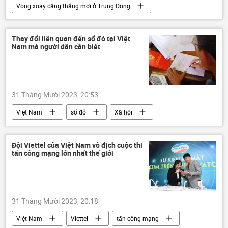
Vòng xoáy căng thẳng mới ở Trung Đông
Palestine
Israel
Gaza
Liên Hợp Quốc
Thế giới
Xã hội
Thay đổi liên quan đến sổ đỏ tại Việt
Nam mà người dân cần biết
31 Tháng Mười 2023, 20:53
Việt Nam
sổ đỏ
Xã hội
đất
Bộ Tài nguyên và Môi trường
Đội Viettel của Việt Nam vô địch cuộc thi
tấn công mạng lớn nhất thế giới
31 Tháng Mười 2023, 20:18
Việt Nam
Viettel
tấn công mạng