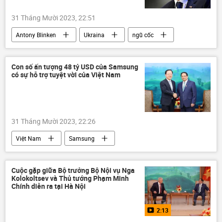
31 Tháng Mười 2023, 22:51
Antony Blinken
Ukraina
ngũ cốc
xuất ngũ
Vận chuyển ngũ cốc Ukraina
Thế giới
Chính trị
Con số ấn tượng 48 tỷ USD của Samsung
có sự hỗ trợ tuyệt vời của Việt Nam
31 Tháng Mười 2023, 22:26
Việt Nam
Samsung
Phạm Minh Chính
hợp tác
Kinh tế
Cuộc gặp giữa Bộ trưởng Bộ Nội vụ Nga
Kolokoltsev và Thủ tướng Phạm Minh
Chính diễn ra tại Hà Nội
2:13