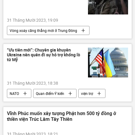
Thế giới
DNR
LNR
Sáp nhập DNR, LNR, Zaporozhye và Kherson vào Nga
31 Tháng Mười 2023, 19:09
Zaporozhye
lực lượng vũ trang
Vòng xoáy căng thẳng mới ở Trung Đông
UAV
HAMAS
Israel
Palestine
Gaza
Hoa Kỳ
Qatar
“Ưu tiên mới”: Chuyên gia khuyên
Ukraina nên quên đi sự hỗ trợ khổng lồ
Bộ Ngoại giao Nga
Thế giới
từ Mỹ
31 Tháng Mười 2023, 18:38
NATO
Quan điểm-Ý kiến
viện trợ
Nga
Hoa Kỳ
Ukraina
Cuộc khủng hoảng ở Ukraina
Israel
Vĩnh Phúc muốn xây tượng Phật hơn 500 tỷ đồng ở
thiền viện Trúc Lâm Tây Thiên
Thế giới
31 Tháng Mười 2023, 18:21