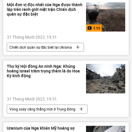
giờ làm
Kinh tế
Kinh doanh
Một đơn vị độc nhất của Nga được thành
lập trên ranh giới mặt trận Chiến dịch
quân sự đặc biệt
1:15
31 Tháng Mười 2023, 19:31
Chiến dịch quân sự đặc biệt tại Ukraina
Nga
Ukraina
Donbass
Lugansk
phi công
Thư ký Hội đồng An ninh Nga: Khủng
hoảng Israel trầm trọng thêm là do Hoa
Lực lượng Công binh Nga
khu phi quân sự
Kỳ kích động
máy bay không người lái
Video từ Ukraina
Quân sự
31 Tháng Mười 2023, 19:31
Vòng xoáy căng thẳng mới ở Trung Đông
Nikolai Patrushev
Thế giới
Nga
Israel
Palestine
Chính trị
Uranium của Nga khiến Mỹ hoảng sợ