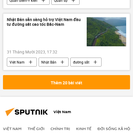
Quan điểm-Ý kiến
Quân sự
Ukraina
Cuộc khủng hoảng ở Ukraina
Hoa Kỳ
NATO
Quân đội Nga
Nhật Bản sẵn sàng hỗ trợ Việt Nam đầu
tư đường sắt cao tốc Bắc-Nam
phương Tây
Israel
xung đột quân sự
31 Tháng Mười 2023, 17:32
Việt Nam
Nhật Bản
đường sắt
cao tốc Bắc – Nam
sản xuất
Bộ Giao thông Vận tải
viện trợ
Thêm 20 bài viết
xây dựng
Việt Nam
VIỆT NAM
THẾ GIỚI
CHÍNH TRỊ
KINH TẾ
ĐỜI SỐNG XÃ HỘI