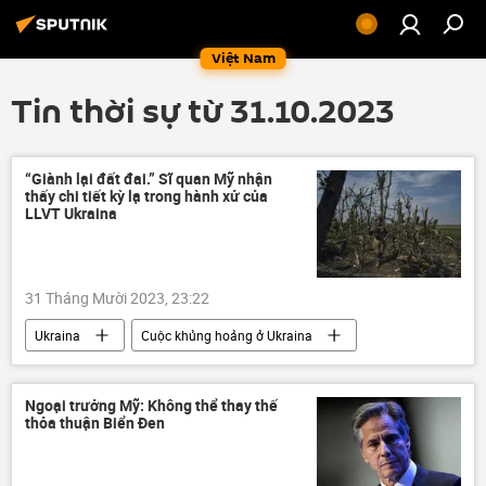
Việt Nam
Tin thời sự từ 31.10.2023
“Giành lại đất đai.” Sĩ quan Mỹ nhận
thấy chi tiết kỳ lạ trong hành xử của
LLVT Ukraina
31 Tháng Mười 2023, 23:22
Ukraina
Cuộc khủng hoảng ở Ukraina
Chiến dịch quân sự đặc biệt tại Ukraina
xung đột quân sự
Thế giới
Ngoại trưởng Mỹ: Không thể thay thế
thỏa thuận Biển Đen
quân đội