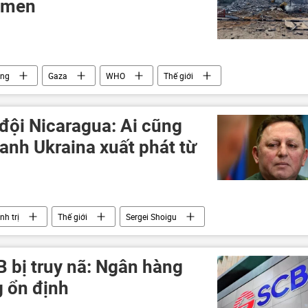
c men
ông
Gaza
WHO
Thế giới
Palestine
Israel
đội Nicaragua: Ai cũng
uanh Ukraina xuất phát từ
nh trị
Thế giới
Sergei Shoigu
Hoa Kỳ
Chiến dịch quân sự đặc biệt tại Ukraina
 bị truy nã: Ngân hàng
 ổn định