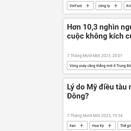
VinFast
công ty
Ki
Kinh doanh
Ấn Độ
Hơn 10,3 nghìn ng
cuộc không kích củ
7 Tháng Mười Một 2023, 20:01
Vòng xoáy căng thẳng mới ở Trung Đ
Palestine
Thế giới
Lý do Mỹ điều tàu 
Đông?
7 Tháng Mười Một 2023, 19:34
Iran
Hoa Kỳ
Thế gi