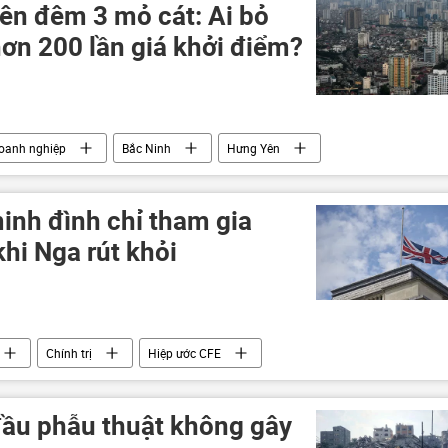
vũ trang Nga
yên đêm 3 mỏ cát: Ai bỏ
hơn 200 lần giá khởi điểm?
oanh nghiệp
Bắc Ninh
Hưng Yên
inh đình chỉ tham gia
hi Nga rút khỏi
Chính trị
Hiệp ước CFE
ầu phẫu thuật không gây