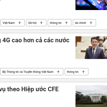
Việt Nam
Xã hội
thông tin
tài chính
 4G cao hơn cả các nước
Bộ Thông tin và Truyền thông Việt Nam
thông tin
ế
an ninh mạng
Xã hội
 vụ theo Hiệp ước CFE