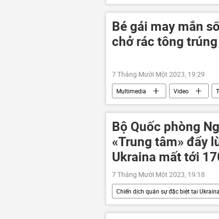
Tàu ngầm hạt nhân
Vùng vịn
Bé gái may mắn sốn
chở rác tông trúng
7 Tháng Mười Một 2023, 19:29
Multimedia
Video
Bộ Quốc phòng Ng
«Trung tâm» đẩy lù
Ukraina mất tới 17
7 Tháng Mười Một 2023, 19:18
Chiến dịch quân sự đặc biệt tại Ukrain
Cuộc khủng hoảng ở Ukraina