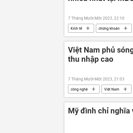
7 Tháng Mười Một 2023, 22:10
Kinh tế
chứng khoán
Việt Nam phủ sóng
thu nhập cao
7 Tháng Mười Một 2023, 21:03
công nghệ
Việt Nam
Quốc hội
4G
Kinh t
Mỹ đình chỉ nghĩa