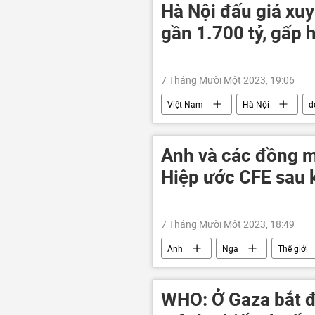
xung đột quân sự
lực lượng 
Hà Nội đấu giá xu
gần 1.700 tỷ, gấp 
7 Tháng Mười Một 2023, 19:06
Việt Nam
Hà Nội
d
Anh và các đồng m
Hiệp ước CFE sau k
7 Tháng Mười Một 2023, 18:49
Anh
Nga
Thế giới
WHO: Ở Gaza bắt đ