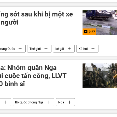
h Ba Tư
Vòng xoáy căng thẳng mới ở Trung Đông
g sót sau khi bị một xe
 người
0:27
Trung Quốc
Thế giới
bé gái
Xã hội
a: Nhóm quân Nga
i cuộc tấn công, LLVT
0 binh sĩ
a
Bộ Quốc phòng Nga
Nga
Ukraina
Thế giới
quân đội