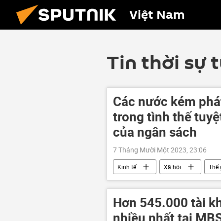
Việt Nam
Tin thời sự 
Các nước kém phát 
trong tình thế tuy
của ngân sách
7 Tháng Mười Một 2023, 23:06
Kinh tế
Xã hội
Thế 
Hơn 545.000 tài k
nhiều nhất tại MB