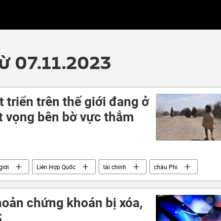
từ 07.11.2023
triển trên thế giới đang ở
ệt vọng bên bờ vực thẳm
giới
Liên Hợp Quốc
tài chính
châu Phi
hoản chứng khoán bị xóa,
S