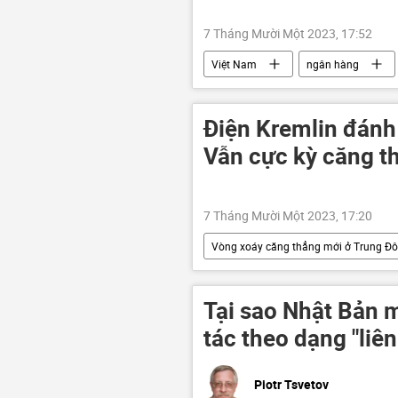
7 Tháng Mười Một 2023, 17:52
Việt Nam
ngân hàng
cán bộ
Điện Kremlin đánh 
Vẫn cực kỳ căng t
7 Tháng Mười Một 2023, 17:20
Vòng xoáy căng thẳng mới ở Trung Đ
Gaza
Nga
Israel
Tại sao Nhật Bản 
tác theo dạng "liê
Piotr Tsvetov