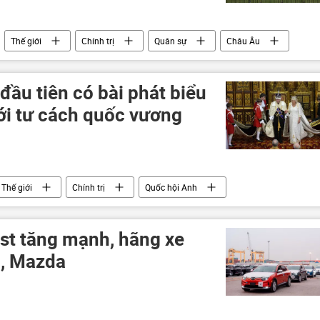
Thế giới
Chính trị
Quân sự
Châu Âu
 đầu tiên có bài phát biểu
ới tư cách quốc vương
Thế giới
Chính trị
Quốc hội Anh
ast tăng mạnh, hãng xe
o, Mazda