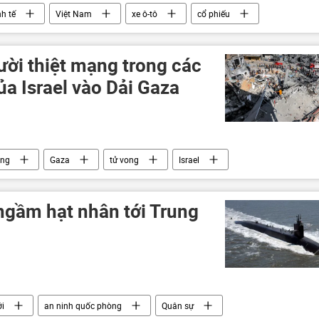
nh tế
Việt Nam
xe ô-tô
cổ phiếu
ười thiệt mạng trong các
a Israel vào Dải Gaza
ông
Gaza
tử vong
Israel
ngầm hạt nhân tới Trung
ới
an ninh quốc phòng
Quân sự