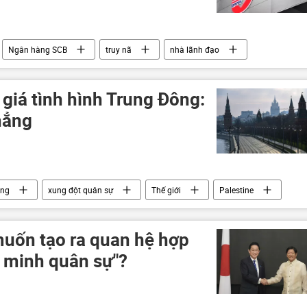
Ngân hàng SCB
truy nã
nhà lãnh đạo
giá tình hình Trung Đông:
hẳng
ông
xung đột quân sự
Thế giới
Palestine
Điện Kremlin
Dmitry Peskov
Trung Đông
muốn tạo ra quan hệ hợp
n minh quân sự"?