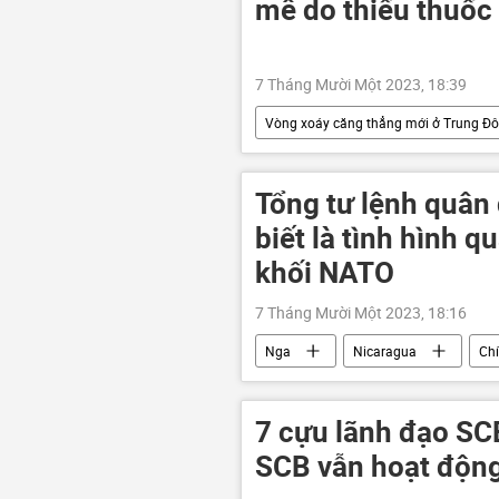
mê do thiếu thuố
7 Tháng Mười Một 2023, 18:39
Vòng xoáy căng thẳng mới ở Trung Đ
xung đột quân sự
Xã hội
Tổng tư lệnh quân 
biết là tình hình q
khối NATO
7 Tháng Mười Một 2023, 18:16
Nga
Nicaragua
Chí
Cuộc khủng hoảng ở Ukraina
7 cựu lãnh đạo SCB
SCB vẫn hoạt động