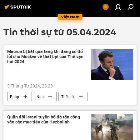
Việt Nam
Tin thời sự từ 05.04.2024
Macron bị bắt quả tang khi đang cố đổ
lỗi cho Moskva về thất bại của Thế vận
hội 2024
5 Tháng Tư 2024, 23:23
Pháp
Nga
Thế giới
Emmanuel Macron
Chính trị
Xã hội
Thể thao
Quân đội Israel tuyên bố đã tấn công
vào các mục tiêu của Hezbollah