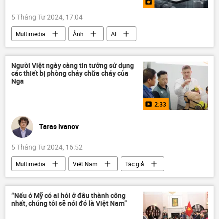
5 Tháng Tư 2024, 17:04
Multimedia
Ảnh
AI
trí tuệ nhân tạo
Việt Nam
Quân sự
VinFast
Người Việt ngày càng tin tưởng sử dụng
các thiết bị phòng cháy chữa cháy của
Nga
2:33
Taras Ivanov
5 Tháng Tư 2024, 16:52
Multimedia
Việt Nam
Tác giả
Quan điểm-Ý kiến
Kinh tế
thương mại
Hợp tác Nga-Việt
“Nếu ở Mỹ có ai hỏi ở đâu thành công
nhất, chúng tôi sẽ nói đó là Việt Nam”
xuất nhập khẩu
Nga