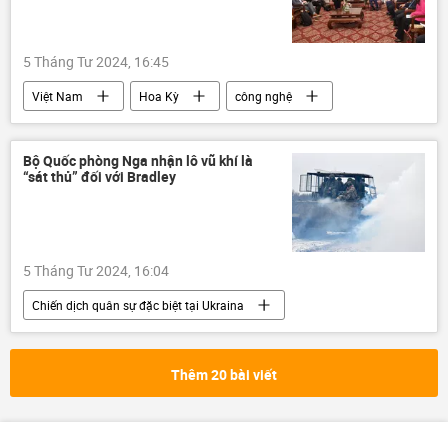
doanh nghiệp
5 Tháng Tư 2024, 16:45
Việt Nam
Hoa Kỳ
công nghệ
sản xuất
doanh nghiệp
Lê Minh Khái
Chính trị
Kinh tế
Bộ Quốc phòng Nga nhận lô vũ khí là
“sát thủ” đối với Bradley
Kinh doanh
quan hệ
5 Tháng Tư 2024, 16:04
Chiến dịch quân sự đặc biệt tại Ukraina
Bộ Quốc phòng Nga
Xe bọc thép BMP-3
Su-34
công nghệ
Công nghiệp
Thêm 20 bài viết
Thế giới
Cuộc khủng hoảng ở Ukraina
Nga
Quân sự
xe tăng