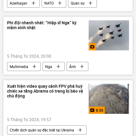
Azerbaijan
NATO
Quân sự
Kavkaz
Hoa Kỳ
Armenia
Chính trị
hợp tác
Phi đội nhanh nhất: “Hiệp sĩ Nga” kỷ
niệm sinh nhật
5 Tháng Tư 2024, 20:00
Multimedia
Nga
Ảnh
Hiệp sĩ Nga
Su-27
MiG-29
Xuất hiện video quay cảnh FPV phá huỷ
chiếc xe tăng Abrams có trang bị bảo vệ
chủ động
0:35
5 Tháng Tư 2024, 19:57
Chiến dịch quân sự đặc biệt tại Ukraina