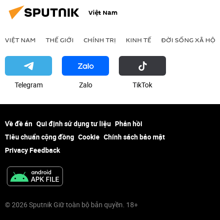
"Rostec"
Việt Nam
VIỆT NAM
THẾ GIỚI
CHÍNH TRỊ
KINH TẾ
ĐỜI SỐNG XÃ HỘI
Telegram
Zalo
ТikТоk
Về đề án
Qui định sử dụng tư liệu
Phản hồi
Tiêu chuẩn cộng đồng
Cookie
Chính sách bảo mật
Privacy Feedback
© 2026 Sputnik Giữ toàn bộ bản quyền. 18+