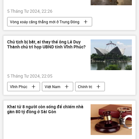
5 Tháng Tư 2024, 22:26
Vòng xoáy căng thẳng mới ở Trung Đông
Quân sự
Israel
Gaza
"Hezbollah"
Chủ tịch bị bắt, ai thay thế ông Lê Duy
Thành chủ trì họp UBND tỉnh Vĩnh Phúc?
5 Tháng Tư 2024, 22:05
Vĩnh Phúc
Việt Nam
Chính trị
bị bắt
Pháp luật
Khai tử 8 người còn sống để chiếm nhà
gần 80 tỷ đồng ở Sài Gòn