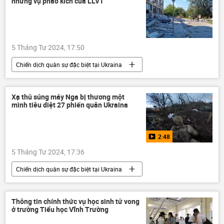
những vụ pháo kích của LLVT
Xã hội
5 Tháng Tư 2024, 17:50
Chiến dịch quân sự đặc biệt tại Ukraina
Cuộc khủng hoảng ở Ukraina
Ukraina
Nga
Thế giới
pháo kích
Xạ thủ súng máy Nga bị thương một
mình tiêu diệt 27 phiến quân Ukraina
Bộ Ngoại giao Nga
xung đột quân sự
2:48
5 Tháng Tư 2024, 17:36
Chiến dịch quân sự đặc biệt tại Ukraina
Cuộc khủng hoảng ở Ukraina
Ukraina
Nga
Thế giới
quân lính
Thông tin chính thức vụ học sinh tử vong
ở trường Tiểu học Vĩnh Trường
lực lượng vũ trang
Quân đội Nga