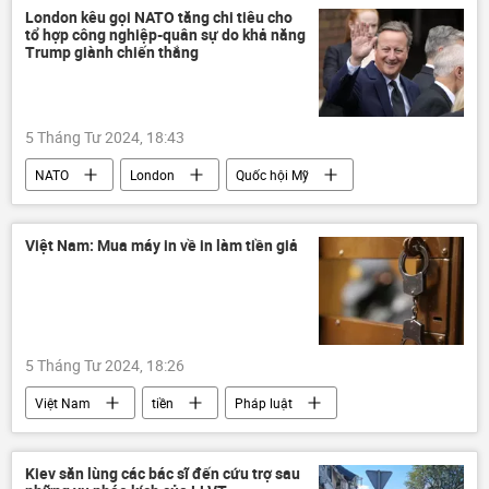
Bộ Ngoại giao Việt Nam
Kinh tế
London kêu gọi NATO tăng chi tiêu cho
tổ hợp công nghiệp-quân sự do khả năng
Trump giành chiến thắng
5 Tháng Tư 2024, 18:43
NATO
London
Quốc hội Mỹ
Donald Trump
Hoa Kỳ
Thế giới
bầu cử
bầu cử Tổng thống Hoa Kỳ
Việt Nam: Mua máy in về in làm tiền giả
viện trợ quân sự
viện trợ
Anh
Châu Âu
5 Tháng Tư 2024, 18:26
Việt Nam
tiền
Pháp luật
vi phạm
Trà Vinh
Bến Tre
cơ quan an ninh
công an
điều tra
Kiev săn lùng các bác sĩ đến cứu trợ sau