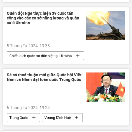
Abrams
Ukraina
Nga
Quân sự
xe tăng
Hoa Kỳ
Quân đội Nga thực hiện 39 cuộc tấn
công vào các cơ sở năng lượng và quân
Bộ Quốc phòng Nga
Video
sự ở Ukraina
5 Tháng Tư 2024, 19:35
Chiến dịch quân sự đặc biệt tại Ukraina
Nga
Bộ Quốc phòng Nga
Ukraina
Quân sự
MiG-29
HIMARS
Sẽ có thoả thuận mới giữa Quốc hội Việt
Nam và Nhân đại toàn quốc Trung Quốc
máy bay không người lái
Hoa Kỳ
5 Tháng Tư 2024, 19:24
Trung Quốc
Vương Đình Huệ
Việt Nam
Chính trị
quan hệ