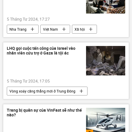
Quân sự
Video từ Ukraina
5 Tháng Tư 2024, 17:27
Nha Trang
Việt Nam
Xã hội
trường học
cái chết
học sinh
Khánh Hòa
LHQ gọi cuộc tấn công của Israel vào
nhân viên cứu trợ ở Gaza là tội ác
5 Tháng Tư 2024, 17:05
Vòng xoáy căng thẳng mới ở Trung Đông
tội ác chiến tranh
Gaza
Palestine
Thế giới
Israel
Liên Hợp Quốc
Trang bị quân sự của VinFast sẽ như thế
nào?
xung đột quân sự