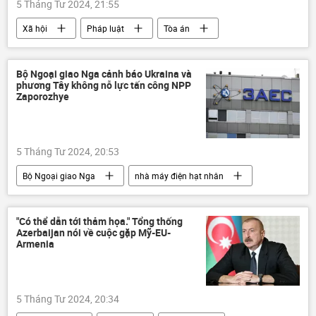
5 Tháng Tư 2024, 21:55
Xã hội
Pháp luật
Tòa án
Việt Nam
Bộ Ngoại giao Nga cảnh báo Ukraina và
phương Tây không nỗ lực tấn công NPP
Zaporozhye
5 Tháng Tư 2024, 20:53
Bộ Ngoại giao Nga
nhà máy điện hạt nhân
Quân sự
Nga
Ukraina
Zaporozhye
Maria Zakharova
"Có thể dẫn tới thảm họa." Tổng thống
Azerbaijan nói về cuộc gặp Mỹ-EU-
Chiến dịch quân sự đặc biệt tại Ukraina
Armenia
5 Tháng Tư 2024, 20:34