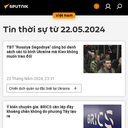
Việt Nam
Tin thời sự từ 22.05.2024
TBT "Rossiya Segodnya" công bố danh
sách các tù binh Ukraina mà Kiev không
muốn trao đổi
22 Tháng Năm 2024, 23:31
Chiến dịch quân sự đặc biệt tại Ukraina
Cuộc khủng hoảng ở Ukraina
Ukraina
Thế giới
Nga
xung đột quân sự
Ý kiến chuyên gia: BRICS cần lấp đầy
khoảng chân không do phương Tây tạo
Margarita Simonyan
ra