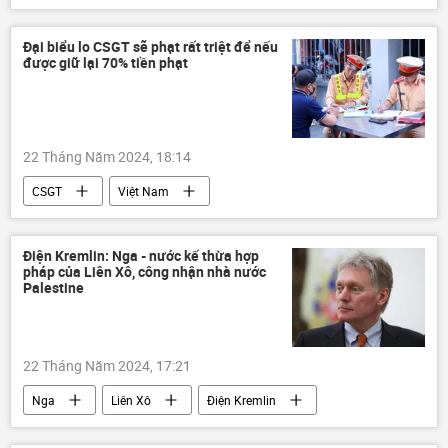
Cuộc khủng hoảng ở Ukraina
Ukraina
Thế giới
Quân sự
Đại biểu lo CSGT sẽ phạt rất triệt để nếu
được giữ lại 70% tiền phạt
xung đột quân sự
Nga
LNR
Sáp nhập DNR, LNR, Zaporozhye và Kherson vào Nga
DNR
máy bay không người lái
22 Tháng Năm 2024, 18:14
Bộ Quốc phòng Nga
CSGT
Việt Nam
Bộ Giao thông Vận tải
giao thông
vi phạm
Chính trị
Chính phủ
Điện Kremlin: Nga - nước kế thừa hợp
pháp của Liên Xô, công nhận nhà nước
ngân sách
Pháp luật
Palestine
22 Tháng Năm 2024, 17:21
Nga
Liên Xô
Điện Kremlin
Hội đồng Bảo an LHQ
Palestine