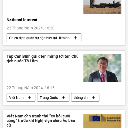
National Interest
22 Tháng Năm 2024, 16:20
Chiến dịch quân sự đặc biệt tại Ukraina
phương Tây
viện trợ quân sự
Thế giới
Cuộc khủng hoảng ở Ukraina
Tập Cận Bình gửi điện mừng tới tân Chủ
tịch nước Tô Lâm
Ukraina
Hoa Kỳ
Nga
Quân sự
hệ thống phòng không
Báo chí thế giới
22 Tháng Năm 2024, 16:15
Việt Nam
Trung Quốc
thông tin
Tập Cận Bình
Tô Lâm
Chính trị
Bộ Chính Trị VN
Chủ tịch nước
Việt Nam cần tranh thủ “cơ hội cuối
cùng” trước khi Nghị viện châu Âu bầu
bổ nhiệm
tuyển chọn, bổ nhiệm
cử