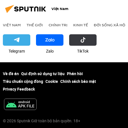
Việt Nam
VIỆT NAM
THẾ GIỚI
CHÍNH TRỊ
KINH TẾ
ĐỜI SỐNG XÃ HỘI
Telegram
Zalo
ТikТоk
Về đề án
Qui định sử dụng tư liệu
Phản hồi
Tiêu chuẩn cộng đồng
Cookie
Chính sách bảo mật
Privacy Feedback
© 2026 Sputnik Giữ toàn bộ bản quyền. 18+