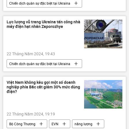
Chiến dịch quân sự đặc biệt tại Ukraina
Cuộc khủng hoảng ở Ukraina
Ukraina
Donbass
Zaporozhye
Nga
Lực lượng vũ trang Ukraina tấn công nhà
máy điện hạt nhân Zaporozhye
Thế giới
ngộ độc
22 Tháng Năm 2024, 19:43
Chiến dịch quân sự đặc biệt tại Ukraina
Cuộc khủng hoảng ở Ukraina
Ukraina
lực lượng vũ trang
Zaporozhye
Việt Nam không kêu gọi một số doanh
nghiệp phía Bắc cắt giảm 30% mức dùng
nhà máy điện hạt nhân
Quân sự
điện?
Thế giới
22 Tháng Năm 2024, 19:19
Bộ Công Thương
EVN
năng lượng