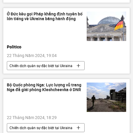
điện
Kinh tế
Kinh doanh
Việt Nam
doanh nghiệp
Ở Đức kêu gọi Pháp khẳng định tuyên bố
lớn tiếng về Ukraina bằng hành động
Politico
22 Tháng Năm 2024, 19:04
Chiến dịch quân sự đặc biệt tại Ukraina
Cuộc khủng hoảng ở Ukraina
Ukraina
Đức
Pháp
Thế giới
Bộ Quốc phòng Nga: Lực lượng vũ trang
Nga đã giải phóng Kleshcheevka ở DNR
xung đột quân sự
viện trợ quân sự
viện trợ
Châu Âu
Báo chí thế giới
22 Tháng Năm 2024, 18:29
Chiến dịch quân sự đặc biệt tại Ukraina