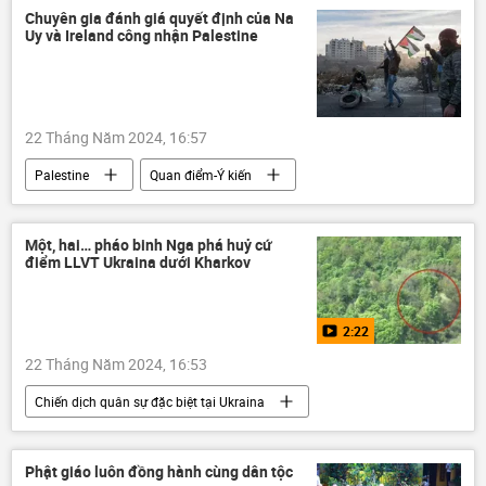
Thế giới
EU
Châu Âu
Chuyên gia đánh giá quyết định của Na
Uy và Ireland công nhận Palestine
Trung Đông
22 Tháng Năm 2024, 16:57
Palestine
Quan điểm-Ý kiến
Vòng xoáy căng thẳng mới ở Trung Đông
Na Uy
Ireland
Thế giới
Một, hai… pháo binh Nga phá huỷ cứ
điểm LLVT Ukraina dưới Kharkov
Liên Hợp Quốc
trừng phạt
Nga
xung đột quân sự
2:22
22 Tháng Năm 2024, 16:53
Chiến dịch quân sự đặc biệt tại Ukraina
Ukraina
Cuộc khủng hoảng ở Ukraina
Video từ Ukraina
Bộ Quốc phòng Nga
Phật giáo luôn đồng hành cùng dân tộc