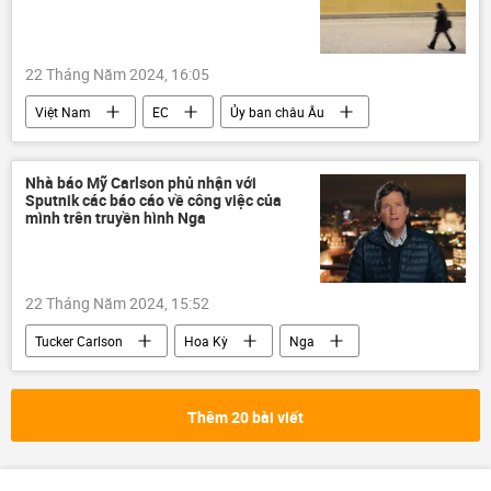
22 Tháng Năm 2024, 16:05
Việt Nam
EC
Ủy ban châu Âu
Bộ Nông nghiệp Việt Nam
Chính phủ
thủy sản
Thế giới
Kinh tế
Nhà báo Mỹ Carlson phủ nhận với
Sputnik các báo cáo về công việc của
mình trên truyền hình Nga
22 Tháng Năm 2024, 15:52
Tucker Carlson
Hoa Kỳ
Nga
vi phạm
Pháp luật
nhà báo
Thêm 20 bài viết