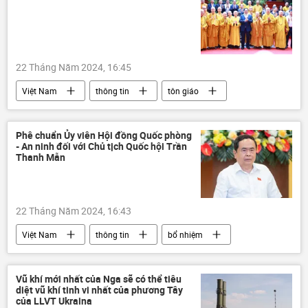
Quân đội Nga
DNR
Kharkov
22 Tháng Năm 2024, 16:45
Việt Nam
thông tin
tôn giáo
Ban Tôn giáo Chính phủ
Phạm Minh Chính
Thủ tướng
Giáo hội Phật giáo Việt Nam
Phê chuẩn Ủy viên Hội đồng Quốc phòng
- An ninh đối với Chủ tịch Quốc hội Trần
Phật giáo
Phật
Thanh Mẫn
22 Tháng Năm 2024, 16:43
Việt Nam
thông tin
bổ nhiệm
tuyển chọn, bổ nhiệm
Trần Thanh Mẫn
Vũ khí mới nhất của Nga sẽ có thể tiêu
diệt vũ khí tinh vi nhất của phương Tây
của LLVT Ukraina