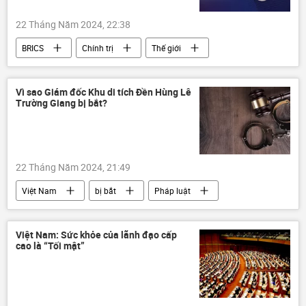
22 Tháng Năm 2024, 22:38
BRICS
Chính trị
Thế giới
phương Tây
Quan điểm-Ý kiến
Vì sao Giám đốc Khu di tích Đền Hùng Lê
Trường Giang bị bắt?
22 Tháng Năm 2024, 21:49
Việt Nam
bị bắt
Pháp luật
Phú Thọ
Việt Trì
công an
Việt Nam: Sức khỏe của lãnh đạo cấp
cao là “Tối mật”