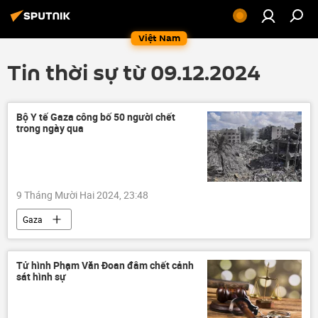
Việt Nam
Tin thời sự từ 09.12.2024
Bộ Y tế Gaza công bố 50 người chết
trong ngày qua
9 Tháng Mười Hai 2024, 23:48
Gaza
Vòng xoáy căng thẳng mới ở Trung Đông
Palestine
Israel
cái chết
Tử hình Phạm Văn Đoan đâm chết cảnh
sát hình sự
bị thương
Trung Đông
Thế giới
Quân sự