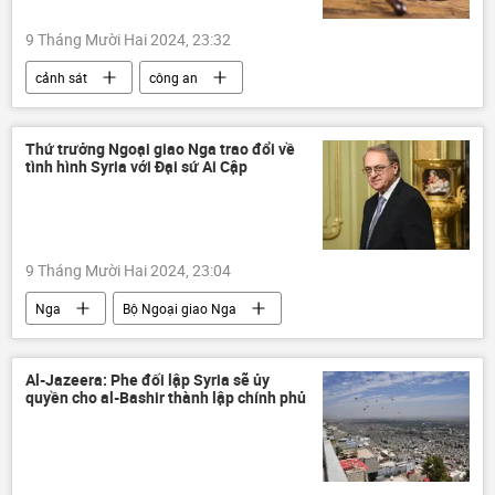
9 Tháng Mười Hai 2024, 23:32
cảnh sát
công an
hình phạt tử hình
kết án tử hình
thông tin
Việt Nam
Pháp luật
Thứ trưởng Ngoại giao Nga trao đổi về
tình hình Syria với Đại sứ Ai Cập
Tòa án
giết
9 Tháng Mười Hai 2024, 23:04
Nga
Bộ Ngoại giao Nga
Mikhail Bogdanov
Syria
Thế giới
thông tin
Al-Jazeera: Phe đối lập Syria sẽ ủy
quyền cho al-Bashir thành lập chính phủ
Tình hình bùng phát trầm trọng ở Syria - 2024
Ai Cập
Trung Đông