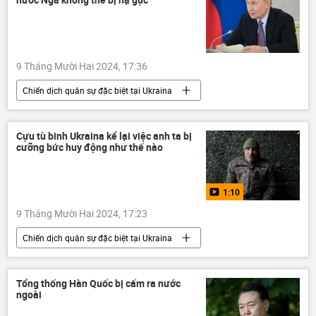
căn cứ quân sự Nga
Điện Kremlin
9 Tháng Mười Hai 2024, 17:36
Chiến dịch quân sự đặc biệt tại Ukraina
Nga
Cuộc khủng hoảng ở Ukraina
Ukraina
Thế giới
Vladimir Putin
Cựu tù binh Ukraina kể lại việc anh ta bị
cưỡng bức huy động như thế nào
Quân sự
xung đột quân sự
anh hùng
1:10
9 Tháng Mười Hai 2024, 17:23
Chiến dịch quân sự đặc biệt tại Ukraina
Video từ Ukraina
Cuộc khủng hoảng ở Ukraina
Ukraina
Tổng thống Hàn Quốc bị cấm ra nước
ngoài
xung đột quân sự
xung đột