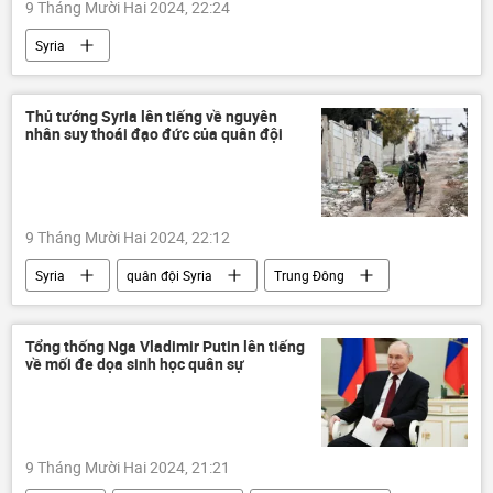
9 Tháng Mười Hai 2024, 22:24
Syria
Tình hình bùng phát trầm trọng ở Syria - 2024
Chính phủ
Idlib
Trung Đông
Thủ tướng Syria lên tiếng về nguyên
nhân suy thoái đạo đức của quân đội
thông tin
Quân sự
Thế giới
9 Tháng Mười Hai 2024, 22:12
Syria
quân đội Syria
Trung Đông
Quân sự
Tình hình bùng phát trầm trọng ở Syria - 2024
Tổng thống Nga Vladimir Putin lên tiếng
về mối đe dọa sinh học quân sự
Thế giới
thông tin
Bashar al-Assad
Nga
9 Tháng Mười Hai 2024, 21:21