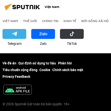
Việt Nam
VIỆT NAM
THẾ GIỚI
CHÍNH TRỊ
KINH TẾ
ĐỜI SỐNG XÃ HỘI
Telegram
Zalo
ТikТоk
Về đề án
Qui định sử dụng tư liệu
Phản hồi
Tiêu chuẩn cộng đồng
Cookie
Chính sách bảo mật
Privacy Feedback
© 2026 Sputnik Giữ toàn bộ bản quyền. 18+