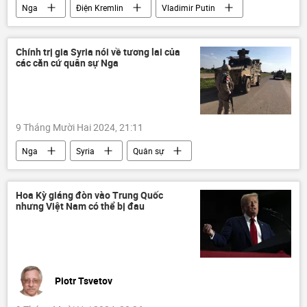
Nga
Điện Kremlin
Vladimir Putin
Thế giới
Chính trị
Quân sự
CSTO
an ninh
Chính trị gia Syria nói về tương lai của
các căn cứ quân sự Nga
9 Tháng Mười Hai 2024, 21:11
Nga
Syria
Quân sự
Tình hình bùng phát trầm trọng ở Syria - 2024
thông tin
căn cứ quân sự
Thế giới
Hoa Kỳ giáng đòn vào Trung Quốc
nhưng Việt Nam có thể bị đau
Piotr Tsvetov