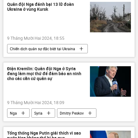
Pháp luật
vi phạm
Quân đội Nga đánh bại 13 lữ đoàn
Ukraina ở vùng Kursk
9 Tháng Mười Hai 2024, 18:55
Chiến dịch quân sự đặc biệt tại Ukraina
Cuộc khủng hoảng ở Ukraina
Ukraina
Thế giới
xung đột quân sự
Điện Kremlin: Quân đội Nga ở Syria
đang làm mọi thứ để đảm bảo an ninh
Quân sự
Nga
Kursk
cho các căn cứ quân sự
lực lượng vũ trang
9 Tháng Mười Hai 2024, 18:09
Nga
Syria
Dmitry Peskov
Thế giới
Trung Đông
xung đột quân sự
căn cứ quân sự
Tổng thống Nga Putin giải thích vì sao
nước Nga không thể bị hạ gục