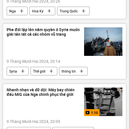
9 Tháng Mười Hai 2024, 20:26
Nga
Hoa Kỳ
Trung Quốc
Joe Biden
Tác giả
Kinh tế
Quan điểm-Ý kiến
chuyên gia
Phe đối lập lên nắm quyền ở Syria muốn
giải tán tất cả các nhóm vũ trang
Chính trị
Thế giới
phương Tây
Malaysia
Campuchia
Thái Lan
Donald Trump
Việt Nam
9 Tháng Mười Hai 2024, 20:14
Syria
Thế giới
thông tin
Quân sự
Tình hình bùng phát trầm trọng ở Syria - 2024
Nhanh nhẹn và dữ dội: Máy bay chiến
đấu MiG của Nga chinh phục thế giới
Trung Đông
1:10
9 Tháng Mười Hai 2024, 20:09