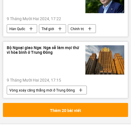
quân đội
huy động quân
Thế giới
Donbass
9 Tháng Mười Hai 2024, 17:22
Hàn Quốc
Thế giới
Chính trị
Châu Á
Báo chí thế giới
Bộ Ngoại giao Nga: Nga sẽ làm mọi thứ
vì hòa bình ở Trung Đông
9 Tháng Mười Hai 2024, 17:15
Vòng xoáy căng thẳng mới ở Trung Đông
Bộ Ngoại giao Nga
Malaysia
ASEAN
Nga
Trung Đông
Thêm 20 bài viết
Đông Nam Á
hòa bình
Thế giới
Chính trị