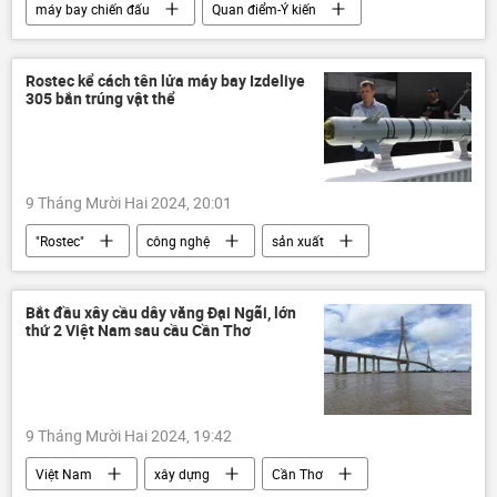
máy bay chiến đấu
Quan điểm-Ý kiến
Thế giới
máy bay
Nga
Quân sự
MiG-29
MiG-31
Rostec kể cách tên lửa máy bay Izdeliye
305 bắn trúng vật thể
MiG-21
MIG-27
MiG-25
9 Tháng Mười Hai 2024, 20:01
"Rostec"
công nghệ
sản xuất
Nga
công ty
Thế giới
Công nghiệp
Bắt đầu xây cầu dây văng Đại Ngãi, lớn
thứ 2 Việt Nam sau cầu Cần Thơ
9 Tháng Mười Hai 2024, 19:42
Việt Nam
xây dựng
Cần Thơ