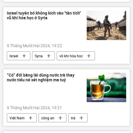
cây cầu
Bộ Giao thông Vận tải
Thành phố Hồ Chí Minh
công nghệ
Israel tuyên bố không kích vào "tàn tích"
vũ khí hóa học ở Syria
9 Tháng Mười Hai 2024, 19:22
Israel
Syria
vũ khí hóa học
Trung Đông
Tình hình bùng phát trầm trọng ở Syria - 2024
“Cò” đổi bằng lái dùng nước trà thay
nước tiểu né xét nghiệm ma tuý
Thế giới
thông tin
Quân sự
Bashar al-Assad
9 Tháng Mười Hai 2024, 19:21
Việt Nam
công an
trà
Bộ Công an Việt Nam
Xã hội