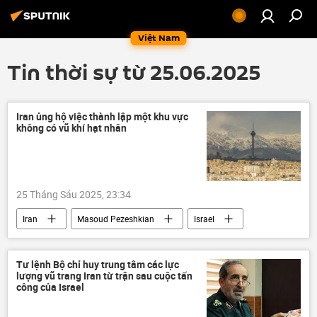
Việt Nam
Tin thời sự từ 25.06.2025
Iran ủng hộ việc thành lập một khu vực
không có vũ khí hạt nhân
25 Tháng Sáu 2025, 23:34
Iran
Masoud Pezeshkian
Israel
Leo thang căng thẳng giữa Israel và Iran
xung đột quân sự
thông tin
Tư lệnh Bộ chỉ huy trung tâm các lực
lượng vũ trang Iran từ trận sau cuộc tấn
Thế giới
vũ khí hạt nhân
công của Israel