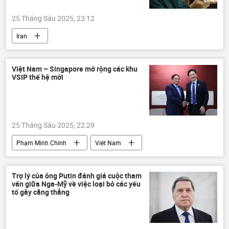
25 Tháng Sáu 2025, 23:12
Iran
Leo thang căng thẳng giữa Israel và Iran
Israel
xung đột quân sự
thông tin
Việt Nam – Singapore mở rộng các khu
VSIP thế hệ mới
Thế giới
tấn công
cái chết
từ trần
25 Tháng Sáu 2025, 22:29
Phạm Minh Chính
Việt Nam
Singapore
Kinh tế
thông tin
Thế giới
Chính trị
WEF
Trợ lý của ông Putin đánh giá cuộc tham
vấn giữa Nga-Mỹ về việc loại bỏ các yếu
doanh nghiệp
tố gây căng thẳng