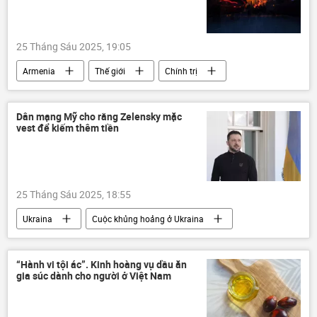
25 Tháng Sáu 2025, 19:05
Armenia
Thế giới
Chính trị
luật hình sự
Dân mạng Mỹ cho rằng Zelensky mặc
vest để kiếm thêm tiền
25 Tháng Sáu 2025, 18:55
Ukraina
Cuộc khủng hoảng ở Ukraina
Vladimir Zelensky
Donald Trump
Hoa Kỳ
hội nghị thượng đỉnh NATO
“Hành vi tội ác”. Kinh hoàng vụ dầu ăn
gia súc dành cho người ở Việt Nam
Chính trị
Thế giới