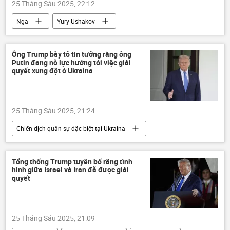
25 Tháng Sáu 2025, 22:12
Nga
Yury Ushakov
Bộ Ngoại giao Mỹ
Bộ Ngoại giao Nga
Hoa Kỳ
thông tin
Thế giới
Ông Trump bày tỏ tin tưởng rằng ông
Putin đang nỗ lực hướng tới việc giải
Chính trị
phương Tây
quyết xung đột ở Ukraina
25 Tháng Sáu 2025, 21:24
Chiến dịch quân sự đặc biệt tại Ukraina
Nga
Vladimir Putin
Ukraina
Cuộc khủng hoảng ở Ukraina
Tổng thống Trump tuyên bố rằng tình
hình giữa Israel và Iran đã được giải
Donald Trump
Hoa Kỳ
thông tin
quyết
Thế giới
Vladimir Zelensky
hội nghị thượng đỉnh NATO
phương Tây
25 Tháng Sáu 2025, 21:09