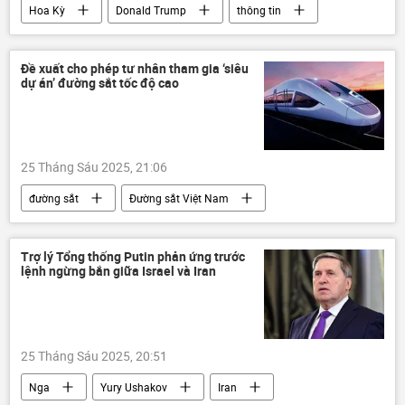
Hoa Kỳ
Donald Trump
thông tin
Iran
Leo thang căng thẳng giữa Israel và Iran
Đề xuất cho phép tư nhân tham gia ‘siêu
dự án’ đường sắt tốc độ cao
Israel
Thế giới
hội nghị thượng đỉnh NATO
xung đột quân sự
25 Tháng Sáu 2025, 21:06
đường sắt
Đường sắt Việt Nam
Quốc hội Việt Nam
Việt Nam
thông tin
Kinh tế
Thaco
Trợ lý Tổng thống Putin phản ứng trước
lệnh ngừng bắn giữa Israel và Iran
25 Tháng Sáu 2025, 20:51
Nga
Yury Ushakov
Iran