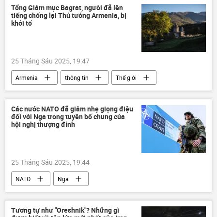
Hồ Đức Phớc
Tổng Giám mục Bagrat, người đã lên
tiếng chống lại Thủ tướng Armenia, bị
khởi tố
25 Tháng Sáu 2025, 19:47
Armenia
thông tin
Thế giới
Chính trị
khởi tố
truy tố
Các nước NATO đã giảm nhẹ giọng điệu
đối với Nga trong tuyên bố chung của
hội nghị thượng đỉnh
25 Tháng Sáu 2025, 19:44
NATO
Nga
hội nghị thượng đỉnh NATO
Ukraina
Thế giới
thông tin
phương Tây
Tương tự như "Oreshnik"? Những gì