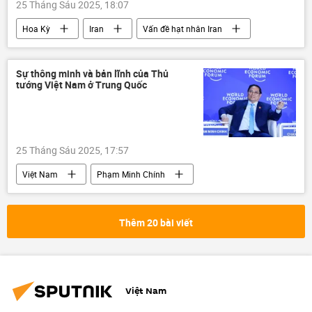
25 Tháng Sáu 2025, 18:07
Hoa Kỳ
Iran
Vấn đề hạt nhân Iran
Leo thang căng thẳng giữa Israel và Iran
Donald Trump
Nhật Bản
Sự thông minh và bản lĩnh của Thủ
tướng Việt Nam ở Trung Quốc
Hiroshima
Nagasaki
Thế giới
Chính trị
NATO
hội nghị thượng đỉnh NATO
25 Tháng Sáu 2025, 17:57
Việt Nam
Phạm Minh Chính
Trung Quốc
Hoa Kỳ
Thế giới
WEF
Kinh tế
thương mại
Thêm 20 bài viết
FDI
tăng trưởng kinh tế
xuất khẩu
nhập khẩu
doanh nghiệp
Việt Nam