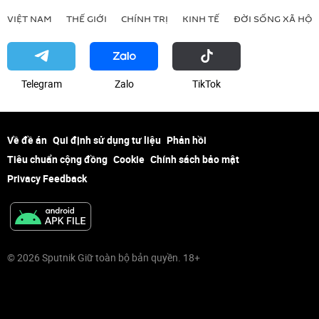
VIỆT NAM
THẾ GIỚI
CHÍNH TRỊ
KINH TẾ
ĐỜI SỐNG XÃ HỘI
Telegram
Zalo
ТikТоk
Về đề án
Qui định sử dụng tư liệu
Phản hồi
Tiêu chuẩn cộng đồng
Cookie
Chính sách bảo mật
Privacy Feedback
© 2026 Sputnik Giữ toàn bộ bản quyền. 18+