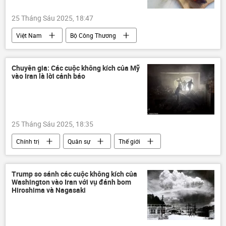
25 Tháng Sáu 2025, 18:47
Việt Nam
Bộ Công Thương
doanh nghiệp
Pháp luật
dầu ăn
sản xuất
Kinh tế
Chuyên gia: Các cuộc không kích của Mỹ
vào Iran là lời cảnh báo
Bộ Y Tế Việt Nam
25 Tháng Sáu 2025, 18:35
Chính trị
Quân sự
Thế giới
Hoa Kỳ
Iran
Vấn đề hạt nhân Iran
Leo thang căng thẳng giữa Israel và Iran
Trump so sánh các cuộc không kích của
Washington vào Iran với vụ đánh bom
Israel
Donald Trump
Trung Đông
Hiroshima và Nagasaki
chuyên gia
Quan điểm-Ý kiến