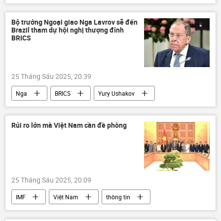
Leo thang căng thẳng giữa Israel và Iran
Israel
thông tin
Thế giới
Bộ trưởng Ngoại giao Nga Lavrov sẽ đến
Brazil tham dự hội nghị thượng đỉnh
xung đột quân sự
Lệnh ngừng bắn
BRICS
25 Tháng Sáu 2025, 20:39
Nga
BRICS
Yury Ushakov
Brazil
thông tin
Thế giới
Chính trị
Vladimir Putin
Rủi ro lớn mà Việt Nam cần đề phòng
Sergey Lavrov
25 Tháng Sáu 2025, 20:09
IMF
Việt Nam
thông tin
Kinh tế
Thế giới
Chính trị