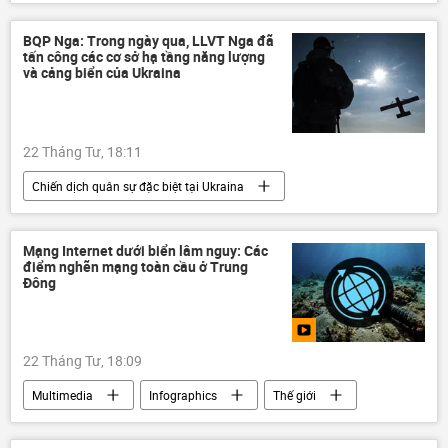
Hoa Kỳ
eo biển Hormuz
BQP Nga: Trong ngày qua, LLVT Nga đã
tấn công các cơ sở hạ tầng năng lượng
và cảng biển của Ukraina
22 Tháng Tư, 18:11
Chiến dịch quân sự đặc biệt tại Ukraina
Thế giới
Nga
Quân đội Nga
Bộ Quốc phòng Nga
Mạng Internet dưới biển lâm nguy: Các
điểm nghẽn mạng toàn cầu ở Trung
Cuộc khủng hoảng ở Ukraina
Ukraina
Đông
22 Tháng Tư, 18:09
Multimedia
Infographics
Thế giới
Internet
Trung Đông