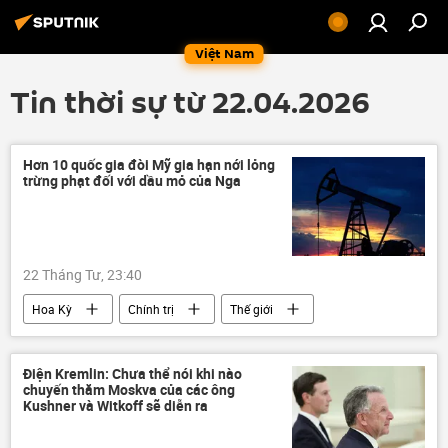
Việt Nam
Tin thời sự từ 22.04.2026
Hơn 10 quốc gia đòi Mỹ gia hạn nới lỏng
trừng phạt đối với dầu mỏ của Nga
22 Tháng Tư, 23:40
Hoa Kỳ
Chính trị
Thế giới
Nga
trừng phạt
Các biện pháp trừng phạt chống Nga
Điện Kremlin: Chưa thể nói khi nào
chuyến thăm Moskva của các ông
dầu mỏ
giá dầu
dầu thô
Kushner và Witkoff sẽ diễn ra
năng lượng