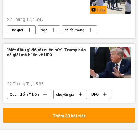
0:06
22 Tháng Tư, 15:47
Thế giới
Nga
chiến thắng
Chiến tranh Vệ quốc Vĩ đại
chiến dịch
Multimedia
Video
"Một điều gì đó rất cuốn hút". Trump hứa
sẽ giải mã bí ẩn về UFO
22 Tháng Tư, 15:35
Quan điểm-Ý kiến
chuyên gia
UFO
Hoa Kỳ
Donald Trump
NASA
Chính trị
Xã hội
Nhà Trắng
Thêm 20 bài viết
Lầu Năm Góc