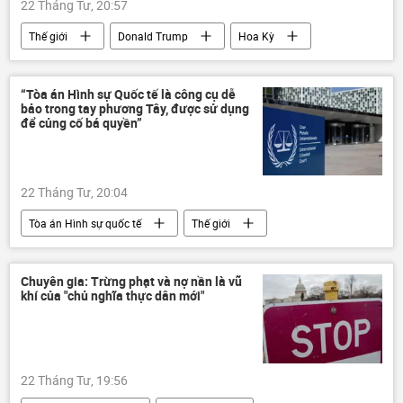
22 Tháng Tư, 20:57
Thế giới
Donald Trump
Hoa Kỳ
Chính trị
Iran
Israel
Trung Đông
Xung đột Mỹ-Iran
“Tòa án Hình sự Quốc tế là công cụ dễ
bảo trong tay phương Tây, được sử dụng
xung đột
Báo chí thế giới
để củng cố bá quyền”
22 Tháng Tư, 20:04
Tòa án Hình sự quốc tế
Thế giới
Chính trị
Quan điểm-Ý kiến
chuyên gia
phương Tây
Chuyên gia: Trừng phạt và nợ nần là vũ
khí của "chủ nghĩa thực dân mới"
22 Tháng Tư, 19:56