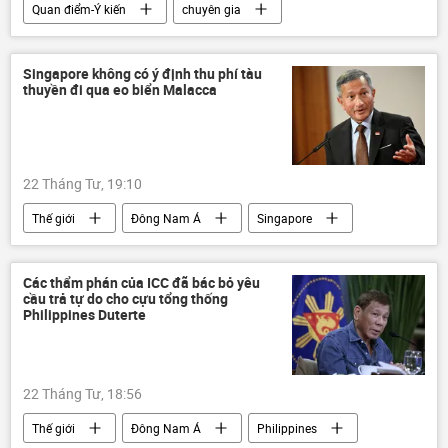
Quan điểm-Ý kiến
chuyên gia
Thế giới
Kinh tế
Chính trị
Nga
Châu Âu
Hoa Kỳ
Singapore không có ý định thu phí tàu
thuyền đi qua eo biển Malacca
Chủ nghĩa thực dân mới
22 Tháng Tư, 19:10
Thế giới
Đông Nam Á
Singapore
Malaysia
Indonesia
phí
Các thẩm phán của ICC đã bác bỏ yêu
cầu trả tự do cho cựu tổng thống
Philippines Duterte
22 Tháng Tư, 18:56
Thế giới
Đông Nam Á
Philippines