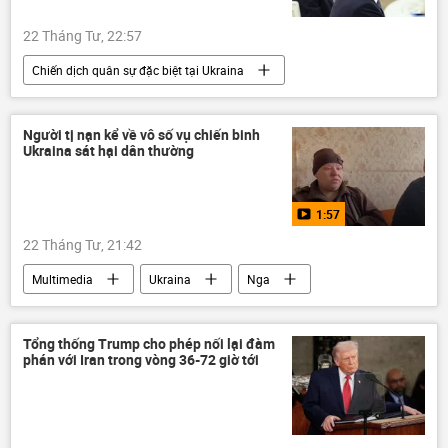
22 Tháng Tư, 22:57
Chiến dịch quân sự đặc biệt tại Ukraina
Thế giới
Chính trị
Nga
Hoa Kỳ
Dmitry Peskov
Người tị nạn kể về vô số vụ chiến binh
Ukraina sát hại dân thường
Điện Kremlin
Ukraina
Cuộc khủng hoảng ở Ukraina
1:57
22 Tháng Tư, 21:42
Multimedia
Ukraina
Nga
Video
người tị nạn
Tổng thống Trump cho phép nối lại đàm
phán với Iran trong vòng 36-72 giờ tới