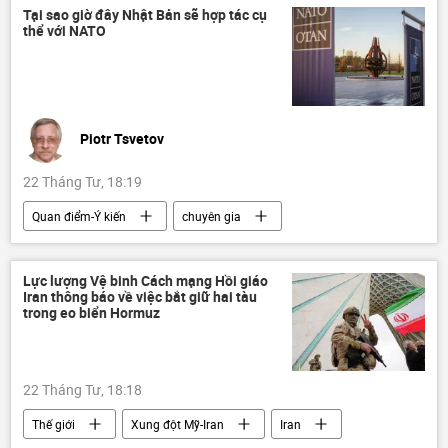
Xung đột Mỹ-Iran
nhiên liệu
Tại sao giờ đây Nhật Bản sẽ hợp tác cụ
thể với NATO
Bộ Ngoại giao Nga
Piotr Tsvetov
22 Tháng Tư, 18:19
Quan điểm-Ý kiến
chuyên gia
Tác giả
Thế giới
Hoa Kỳ
Donald Trump
NATO
Nhật Bản
Lực lượng Vệ binh Cách mạng Hồi giáo
Iran thông báo về việc bắt giữ hai tàu
Chính trị
trong eo biển Hormuz
22 Tháng Tư, 18:18
Thế giới
Xung đột Mỹ-Iran
Iran