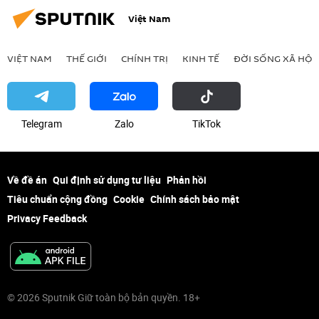
Việt Nam
VIỆT NAM
THẾ GIỚI
CHÍNH TRỊ
KINH TẾ
ĐỜI SỐNG XÃ HỘI
Telegram
Zalo
ТikТоk
Về đề án
Qui định sử dụng tư liệu
Phản hồi
Tiêu chuẩn cộng đồng
Cookie
Chính sách bảo mật
Privacy Feedback
© 2026 Sputnik Giữ toàn bộ bản quyền. 18+