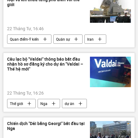
giới
22 Tháng Tư, 16:46
Quan điểm-Ý kiến
Quân sự
Iran
Hoa Kỳ
Israel
tên lửa
Trung Đông
xung đột
Thế giới
Câu lạc bộ "Valdai" thông báo bắt đầu
nhận hồ sơ đăng ký cho dự án "Valdai –
Thế hệ mới"
22 Tháng Tư, 16:26
Thế giới
Nga
dự án
Chính trị
Kinh tế
quan hệ quốc tế
chuyên gia
Chiến dịch "Dải băng Georgi" bắt đầu tại
Nga