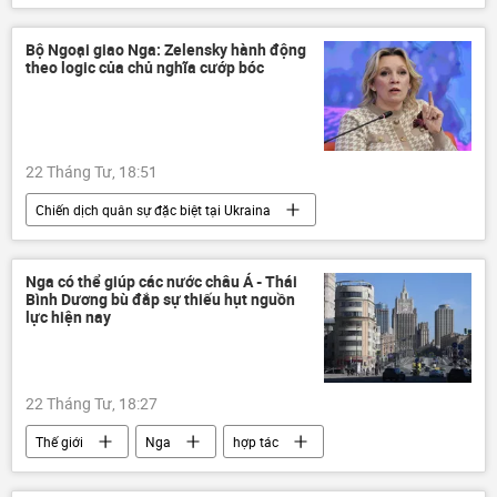
Rodrigo Duterte
Tòa án Hình sự Quốc tế (ICC)
ICC
Bộ Ngoại giao Nga: Zelensky hành động
theo logic của chủ nghĩa cướp bóc
Chính trị
22 Tháng Tư, 18:51
Chiến dịch quân sự đặc biệt tại Ukraina
Thế giới
Nga
Bộ Ngoại giao Nga
Maria Zakharova
Nga có thể giúp các nước châu Á - Thái
Bình Dương bù đắp sự thiếu hụt nguồn
Cuộc khủng hoảng ở Ukraina
UAV
lực hiện nay
Châu Âu
Ukraina
22 Tháng Tư, 18:27
Thế giới
Nga
hợp tác
Châu Á
Á-Thái Bình Dương