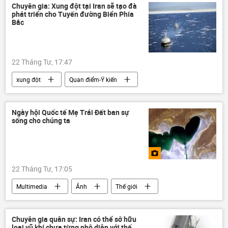
eo biển Hormuz
Video
Chuyên gia: Xung đột tại Iran sẽ tạo đà
phát triển cho Tuyến đường Biển Phía
Bắc
22 Tháng Tư, 17:47
xung đột
Quan điểm-Ý kiến
chuyên gia
Trung Đông
Iran
Thế giới
Ngày hội Quốc tế Mẹ Trái Đất ban sự
sống cho chúng ta
22 Tháng Tư, 17:05
Multimedia
Ảnh
Thế giới
Chuyên gia quân sự: Iran có thể sở hữu
loại vũ khí chưa từng phô diễn với thế