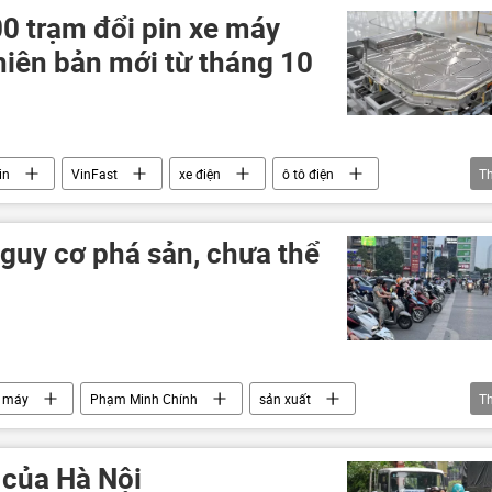
Kinh tế
chiến lược phát triển kinh tế
0 trạm đổi pin xe máy
phiên bản mới từ tháng 10
in
VinFast
xe điện
ô tô điện
T
guy cơ phá sản, chưa thể
 máy
Phạm Minh Chính
sản xuất
T
 của Hà Nội