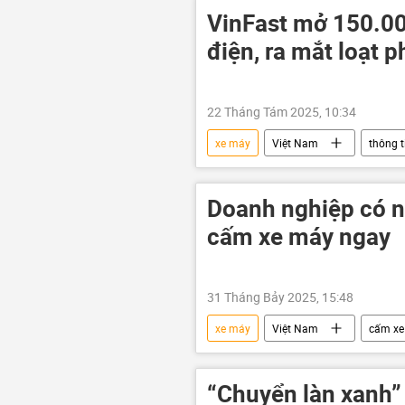
doanh nghiệp
Đông Nam Á
VinFast mở 150.00
điện, ra mắt loạt 
22 Tháng Tám 2025, 10:34
xe máy
Việt Nam
thông t
Vingroup
giao thông
Doanh nghiệp có n
cấm xe máy ngay
31 Tháng Bảy 2025, 15:48
xe máy
Việt Nam
cấm xe
doanh nghiệp
“Chuyển làn xanh”