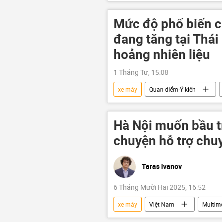
xe điện
ô tô điện
xe
Mức độ phổ biến c
đang tăng tại Thái
hoảng nhiên liệu
1 Tháng Tư, 15:08
xe máy
Quan điểm-Ý kiến
Châu Á
Kinh tế
Thế
Trung Đông
xung đột
Hà Nội muốn bầu tr
chuyện hỗ trợ chu
Taras Ivanov
6 Tháng Mười Hai 2025, 16:52
xe máy
Việt Nam
Multim
Xã hội
giao thông