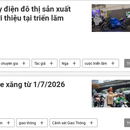
điện đô thị sản xuất
 thiệu tại triển lãm
chuyên gia
Tác giả
Nga
cuộc triển lãm
T
e xăng từ 1/7/2026
in
giao thông
Cảnh sát Giao Thông
T