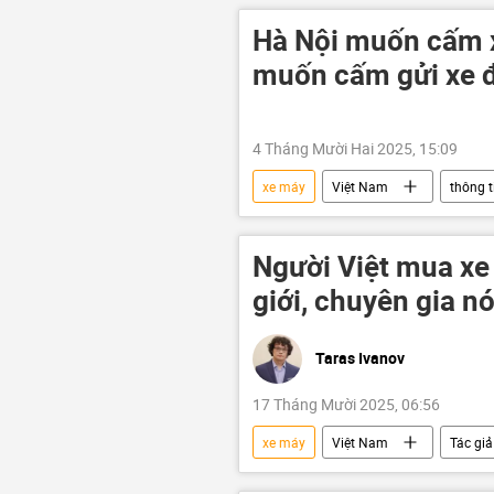
ô nhiễm không khí
Tác giả
Hà Nội muốn cấm x
muốn cấm gửi xe 
4 Tháng Mười Hai 2025, 15:09
xe máy
Việt Nam
thông t
Kinh tế
Hà Nội
Xã 
Người Việt mua xe
giới, chuyên gia nó
Taras Ivanov
17 Tháng Mười 2025, 06:56
xe máy
Việt Nam
Tác giả
giao thông
môi trường