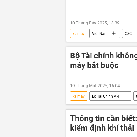
10 Tháng Bảy 2025, 18:39
xe máy
Việt Nam
CSGT
AI
Pháp luật
Bộ Tài chính khôn
máy bắt buộc
19 Tháng Một 2025, 16:04
xe máy
Bộ Tài Chính VN
Thông tin cần biết
kiểm định khí thải