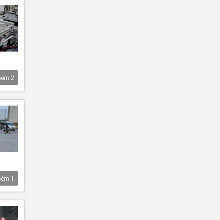
hêm
2
hêm
1