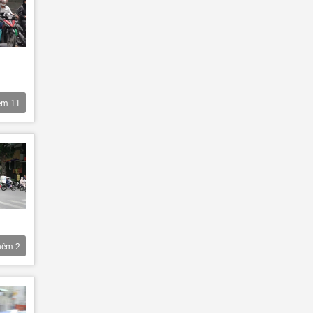
êm
11
hêm
2