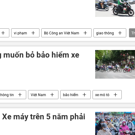
vi phạm
Bộ Công an Việt Nam
giao thông
T
g muốn bỏ bảo hiểm xe
thông tin
Việt Nam
bảo hiểm
xe mô tô
: Xe máy trên 5 năm phải