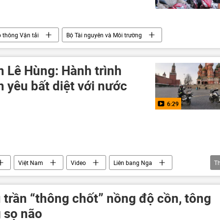
 thông Vận tải
Bộ Tài nguyên và Môi trường
n Lê Hùng: Hành trình
 yêu bất diệt với nước
6:29
Việt Nam
Video
Liên bang Nga
T
Gruzia
sinh viên
Liên Xô
kỷ niệm
Tác giả
 trần “thông chốt” nồng độ cồn, tông
 sọ não