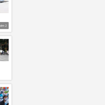
hêm
2