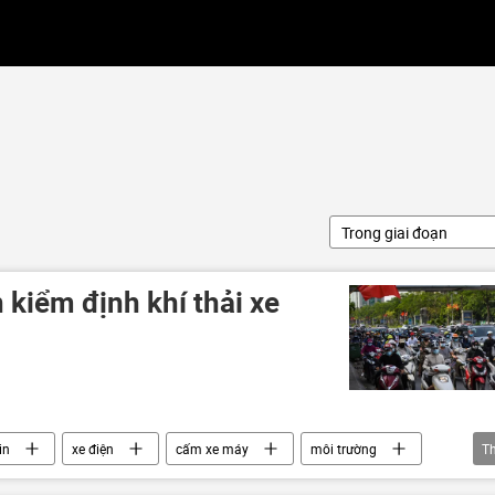
Trong giai đoạn
kiểm định khí thải xe
in
xe điện
cấm xe máy
môi trường
T
h
giao thông