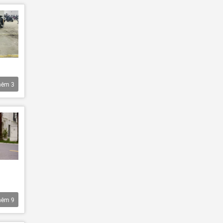
hêm
3
hêm
9