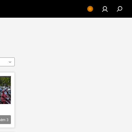
hêm
3