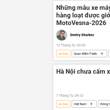
Những mẫu xe máy 
hàng loạt được giới
MotoVesna-2026
Dmitry Shorkov
12 Tháng Tư, 09:05
xe máy
Quan điểm-Ý kiến
sản xuất
Hà Nội chưa cấm x
7 Tháng Tư, 09:53
xe máy
Việt Nam
thông t