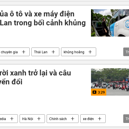
 ô-tô
môi trường
sinh thái-môi trường
ủa ô tô và xe máy điện
 Lan trong bối cảnh khủng
chuyên gia
Thái Lan
khủng hoảng
T
 giới
ô tô điện
Đông Nam Á
xăng
ời xanh trở lại và câu
yển đổi
3:29
edia
Hà Nội
Chính sách
xe điện
T
sinh thái-môi trường
môi trường
ô nhiễm