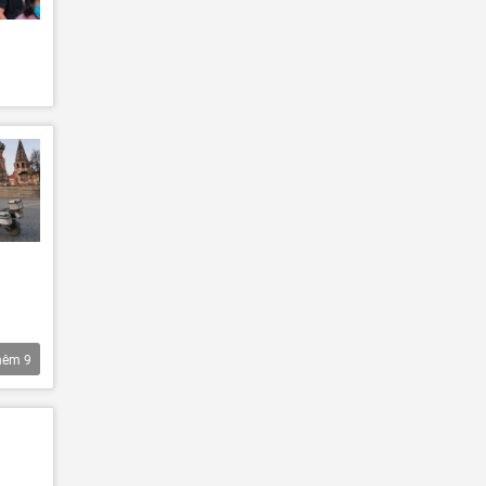
hêm
9