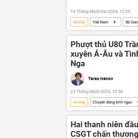
16 Tháng Mười Hai 2024, 10:29
xe máy
Việt Nam
Bộ Giao
Phượt thủ U80 Trầ
xuyên Á-Âu và Tình
Nga
Taras Ivanov
23 Tháng Mười 2024, 10:36
xe máy
Chuyện đáng kinh ngạc
Trung Quốc
Tây Tạng
Du lịch
Quan điểm-Ý kiến
Hai thanh niên đầu
CSGT chấn thương