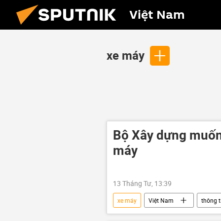
Việt Nam
xe máy
Bộ Xây dựng muốn 
máy
13 Tháng Tư, 13:39
xe máy
Việt Nam
thông t
sinh thái-môi trường
quy địn