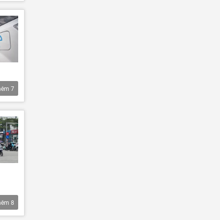
hêm
7
hêm
8