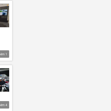
hêm
1
hêm
4