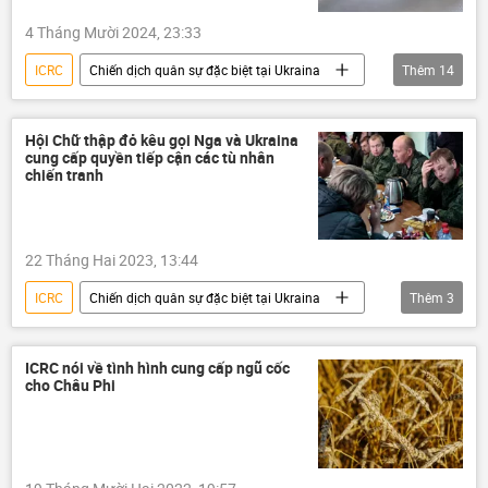
4 Tháng Mười 2024, 23:33
ICRC
Chiến dịch quân sự đặc biệt tại Ukraina
Thêm
14
tù binh
Nga
Ukraina
xung đột quân sự
bị thương
Hội Chữ thập đỏ kêu gọi Nga và Ukraina
cung cấp quyền tiếp cận các tù nhân
Thế giới
Quân sự
Quân đội Nga
chiến tranh
DNR
Sáp nhập DNR, LNR, Zaporozhye và Kherson vào Nga
22 Tháng Hai 2023, 13:44
LNR
Donetsk
Donbass
ICRC
Chiến dịch quân sự đặc biệt tại Ukraina
Thêm
3
Lugansk
Cuộc khủng hoảng ở Ukraina
Ukraina
Nga
ICRC nói về tình hình cung cấp ngũ cốc
cho Châu Phi