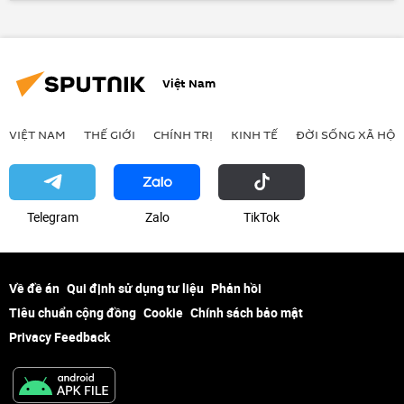
Aleppo
sơ tán y tế
Việt Nam
VIỆT NAM
THẾ GIỚI
CHÍNH TRỊ
KINH TẾ
ĐỜI SỐNG XÃ HỘI
Telegram
Zalo
ТikТоk
Về đề án
Qui định sử dụng tư liệu
Phản hồi
Tiêu chuẩn cộng đồng
Cookie
Chính sách bảo mật
Privacy Feedback