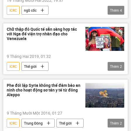
19 Tháng Mười Hai 2022, 19:57
ICRC
ngũ cốc
Thêm
4
Vận chuyển ngũ cốc Ukraina
châu Phi
lương thực
Thế giới
Chữ thập đỏ Quốc tế sẵn sàng hợp tác
với Nga để viện trợ nhân đạo cho
Venezuela
9 Tháng Hai 2019, 01:32
ICRC
Thế giới
Thêm
2
Âm mưu đảo chính ở Venezuela
Venezuela
Phe đối lập Syria không thể đảm bảo an
ninh cho hoạt động sơ tán y tế từ đông
Aleppo
9 Tháng Mười Một 2016, 01:27
ICRC
Trung Đông
Thế giới
Thêm
2