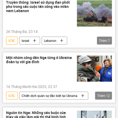
Cuộc khủng hoảng ở Ukraina
LNR
Truyền thông: Israel sử dụng đạn phốt
pho trong các cuộc tấn công vào miền
Lugansk
Thế giới
Video
nam Lebanon
xung đột quân sự
26 Tháng Ba, 23:14
ICRC
Israel
Lebanon
Thêm
7
xung đột quân sự
thông tin
Thế giới
tấn công
Liên Hợp Quốc
Một nhóm công dân Nga từng ở Ukraina
đoàn tụ với gia đình
vi phạm
Báo chí thế giới
16 Tháng Mười Hai 2025, 22:37
ICRC
Chiến dịch quân sự đặc biệt tại Ukraina
Thêm
12
Nga
Cuộc khủng hoảng ở Ukraina
Ukraina
Tatiana Moskalkova
Nguồn tin Nga: Những cáo buộc của
Kiev về việc làm giả thi thể binh lính