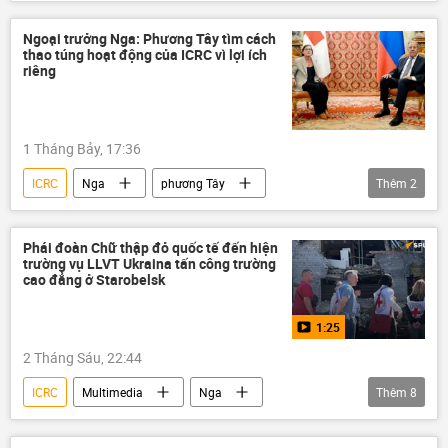
Donbass
DNR
Quân đội Ukraina
Thế giới
Liên Hợp Quốc
Ngoại trưởng Nga: Phương Tây tìm cách
thao túng hoạt động của ICRC vì lợi ích
vụ khủng bố
Oreshnik
Kinzhal
riêng
Iskander
Vladimir Putin
Bộ Quốc phòng Nga
Quân đội Nga
1 Tháng Bảy, 17:36
Lugansk
UAV
Zircon
ICRC
Nga
phương Tây
Thêm
2
Thế giới
Sergey Lavrov
Bộ Ngoại giao Nga
Phái đoàn Chữ thập đỏ quốc tế đến hiện
trường vụ LLVT Ukraina tấn công trường
cao đẳng ở Starobelsk
1:25
2 Tháng Sáu, 22:44
ICRC
Multimedia
Nga
Thêm
8
Bộ Ngoại giao Nga
Ukraina