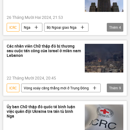
thông tin
Kursk
Vladimir Putin
26 Tháng Mười Hai 2024, 21:53
ICRC
Nga
Bộ Ngoại giao Nga
Thêm
4
trừng phạt
Thế giới
thông tin
EU
Các nhân viên Chữ thập đỏ bị thương
sau cuộc tấn công của Israel ở miền nam
Lebanon
22 Tháng Mười 2024, 20:45
ICRC
Vòng xoáy căng thẳng mới ở Trung Đông
Thêm
9
Israel
Lebanon
Trung Đông
Hội Chữ thập đỏ
bị thương
Ủy ban Chữ thập đỏ quốc tế bình luận
việc quân đội Ukraina tra tấn tù binh
tấn công
Thế giới
thông tin
Nga
Quân sự