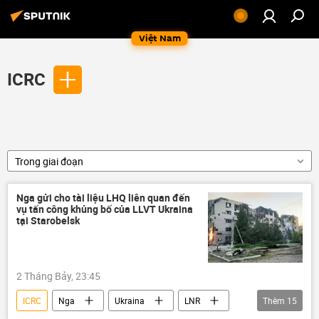
Việt Nam
ICRC
Trong giai đoạn
Nga gửi cho tài liệu LHQ liên quan đến
vụ tấn công khủng bố của LLVT Ukraina
tại Starobelsk
2 Tháng Bảy, 23:45
ICRC
Nga
Ukraina
LNR
Thêm
15