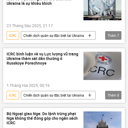
Moskva
Kiev
thông tin
Ukraina là sự khiêu khích
Thế giới
Kursk
Belarus
Kherson
Quân đội Ukraina
23 Tháng Sáu 2025, 21:17
ICRC
Chiến dịch quân sự đặc biệt tại Ukraina
Thêm
7
Nga
Ukraina
Cuộc khủng hoảng ở Ukraina
ICRC bình luận về vụ Lực lượng vũ trang
Ukraina thảm sát dân thường ở
xung đột quân sự
Thế giới
Russkoye Porechnoye
thông tin
Vladimir Medinsky
1 Tháng Hai 2025, 00:16
ICRC
Chiến dịch quân sự đặc biệt tại Ukraina
Thêm
8
Nga
Ukraina
Cuộc khủng hoảng ở Ukraina
Bộ Ngoại giao Nga: Do lệnh trừng phạt
Nga không thể đóng góp cho ngân sách
xung đột quân sự
Thế giới
ICRC