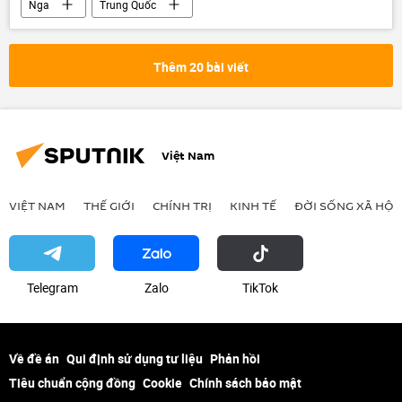
Nga
Trung Quốc
hợp tác quân sự-kỹ thuật
Báo chí thế giới
quan hệ
Thêm 20 bài viết
Việt Nam
VIỆT NAM
THẾ GIỚI
CHÍNH TRỊ
KINH TẾ
ĐỜI SỐNG XÃ HỘI
Telegram
Zalo
ТikТоk
Về đề án
Qui định sử dụng tư liệu
Phản hồi
Tiêu chuẩn cộng đồng
Cookie
Chính sách bảo mật