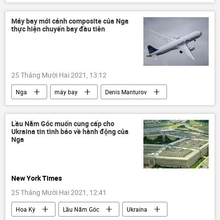
đường sắt
Hà Nội
đầu tư
Kinh tế
Bộ Giao thông Vận tải
Máy bay mới cánh composite của Nga
thực hiện chuyến bay đầu tiên
25 Tháng Mười Hai 2021, 13:12
Nga
máy bay
Denis Manturov
Máy bay MC-21
Lầu Năm Góc muốn cung cấp cho
Ukraina tin tình báo về hành động của
Nga
New York Times
25 Tháng Mười Hai 2021, 12:41
Hoa Kỳ
Lầu Năm Góc
Ukraina