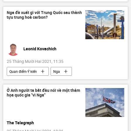
Quân đội Nga
tấn công
Báo chí thế giới
Nga đề xuất gì với Trung Quốc sau thành
tựu trung hoà carbon?
Leonid Kovachich
25 Tháng Mười Hai 2021, 11:35
Quan điểm-Ý kiến
Nga
Trung Quốc
công nghệ
Công nghiệp
khí đốt
Tác giả
Ở Anh người ta bắt đầu nói về một thảm
họa quốc gia "vì Nga"
Kinh tế xanh
The Telegraph