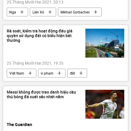
25 Tháng Mười Hai 2021, 20:13
Nga
Liên Xô
Mikhail Gorbachev
Rà soát, kiểm tra hoạt động đấu giá
quyền sử dụng đất có biểu hiện bất
thường
25 Tháng Mười Hai 2021, 19:35
Việt Nam
vi phạm
đất
Bộ Tài nguyên và Môi trường
Bộ Xây dựng
Pháp luật
Messi không được trao danh hiệu cầu
thủ bóng đá xuất sắc nhất năm
The Guardian