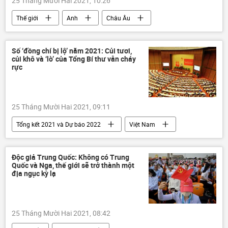
25 Tháng Mười Hai 2021, 10:26
Thế giới
Anh
Châu Âu
Công nghiệp
Kinh tế
năng lượng
giá khí đốt
Báo chí thế giới
Số ‘đồng chí bị lộ’ năm 2021: Củi tươi,
củi khô và ‘lò’ của Tổng Bí thư vẫn cháy
rực
25 Tháng Mười Hai 2021, 09:11
Tổng kết 2021 và Dự báo 2022
Việt Nam
tham nhũng
Nguyễn Phú Trọng
Đảng Cộng sản Việt Nam
Bộ Y Tế Việt Nam
Độc giả Trung Quốc: Không có Trung
Quốc và Nga, thế giới sẽ trở thành một
kỷ luật
Cảnh sát Biển Việt Nam
địa ngục kỳ lạ
Nguyễn Văn Sơn
kỷ luật Đảng
Сuộc chiến chống tham nhũng ở Việt Nam
25 Tháng Mười Hai 2021, 08:42
Vũ Huy Hoàng
Nguyễn Thị Kim Tiến