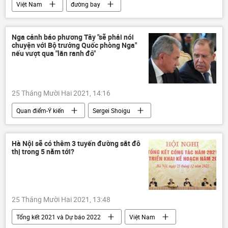
Việt Nam
đường bay
Cục Hàng không Việt Nam
Tết
Tết Nguyên đán 2022
Nga cảnh báo phương Tây "sẽ phải nói
chuyện với Bộ trưởng Quốc phòng Nga"
nếu vượt qua "lằn ranh đỏ"
25 Tháng Mười Hai 2021, 14:16
Quan điểm-Ý kiến
Sergei Shoigu
Nga
NATO
phương Tây
chuyên gia
Hà Nội sẽ có thêm 3 tuyến đường sắt đô
thị trong 5 năm tới?
25 Tháng Mười Hai 2021, 13:48
Tổng kết 2021 và Dự báo 2022
Việt Nam