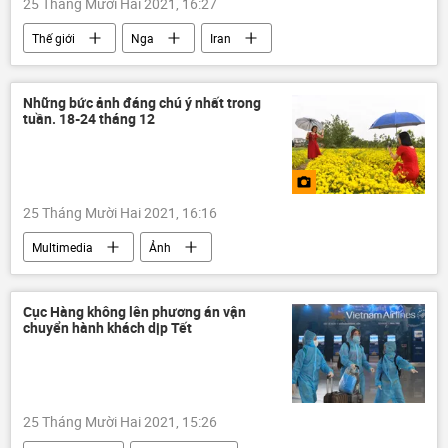
25 Tháng Mười Hai 2021, 16:27
Thế giới
Nga
Iran
Rosatom
nhà máy điện hạt nhân
nhiên liệu hạt nhân
Những bức ảnh đáng chú ý nhất trong
tuần. 18-24 tháng 12
25 Tháng Mười Hai 2021, 16:16
Multimedia
Ảnh
Сục Hàng không lên phương án vận
chuyển hành khách dịp Tết
25 Tháng Mười Hai 2021, 15:26