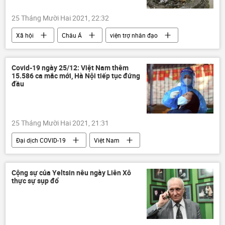
25 Tháng Mười Hai 2021, 22:32
Xã hội
Châu Á
viện trợ nhân đạo
Liên Hợp Quốc
Philippines
cơn bão
Covid-19 ngày 25/12: Việt Nam thêm
15.586 ca mắc mới, Hà Nội tiếp tục đứng
đầu
25 Tháng Mười Hai 2021, 21:31
Đại dịch COVID-19
Việt Nam
Hà Nội
bệnh
Vaccine
Covid-19 tại Việt Nam
Cộng sự của Yeltsin nêu ngày Liên Xô
thực sự sụp đổ