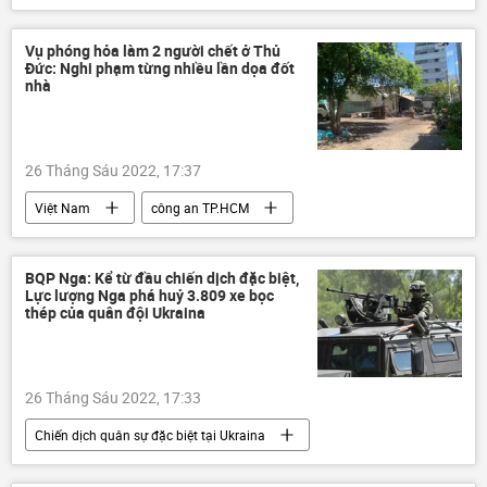
quan chức
nhà lãnh đạo
Bình Thuận
Chính trị
Vụ phóng hỏa làm 2 người chết ở Thủ
Đức: Nghi phạm từng nhiều lần dọa đốt
nhà
26 Tháng Sáu 2022, 17:37
Việt Nam
công an TP.HCM
nghi phạm
vi phạm
Xã hội
BQP Nga: Kể từ đầu chiến dịch đặc biệt,
Lực lượng Nga phá huỷ 3.809 xe bọc
thép của quân đội Ukraina
26 Tháng Sáu 2022, 17:33
Chiến dịch quân sự đặc biệt tại Ukraina
Nga
Cuộc khủng hoảng ở Ukraina