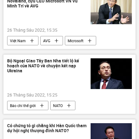
Novaland, cựu CEO Microsoft VN Vũ
Minh Trí về AVG
26 Tháng Sáu 2022, 15:35
Việt Nam
AVG
Microsoft
Kinh tế
Kinh doanh
công ty
doanh nghiệp
Bộ Ngoại Giao Tây Ban Nha tiết lộ kế
hoạch của NATO về chuyện kết nạp
Ukraina
26 Tháng Sáu 2022, 15:25
Báo chí thế giới
NATO
Cuộc khủng hoảng ở Ukraina
gia nhập
Chính trị
phương Tây
Có chứng tỏ gì chăng khi Hàn Quốc tham
dự hội nghị thượng đỉnh NATO?