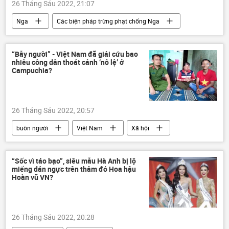
26 Tháng Sáu 2022, 21:07
Nga
Các biện pháp trừng phạt chống Nga
Nhóm G7
Chính trị
Kinh tế
“Bẫy người” - Việt Nam đã giải cứu bao
nhiêu công dân thoát cảnh ‘nô lệ’ ở
Campuchia?
26 Tháng Sáu 2022, 20:57
buôn người
Việt Nam
Xã hội
“Sốc vì táo bạo”, siêu mẫu Hà Anh bị lộ
miếng dán ngực trên thảm đỏ Hoa hậu
Hoàn vũ VN?
26 Tháng Sáu 2022, 20:28