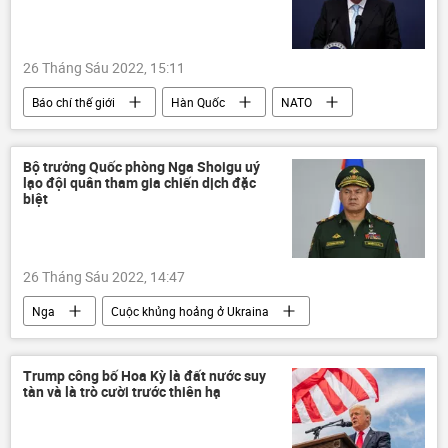
26 Tháng Sáu 2022, 15:11
Báo chí thế giới
Hàn Quốc
NATO
tình báo
hội nghị thượng đỉnh NATO
Bộ trưởng Quốc phòng Nga Shoigu uý
lạo đội quân tham gia chiến dịch đặc
biệt
26 Tháng Sáu 2022, 14:47
Nga
Cuộc khủng hoảng ở Ukraina
Sergei Shoigu
lực lượng vũ trang Nga
Quân sự
Trump công bố Hoa Kỳ là đất nước suy
tàn và là trò cười trước thiên hạ
Chiến dịch quân sự đặc biệt tại Ukraina