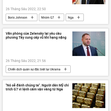
26 Tháng Sáu 2022, 22:50
Boris Johnson
Nhóm G7
Nga
Chính trị
Văn phòng của Zelensky lại yêu cầu
phương Tây cung cấp vũ khí hạng nặng
26 Tháng Sáu 2022, 21:56
Chiến dịch quân sự đặc biệt tại Ukraina
Ukraina
Cuộc khủng hoảng ở Ukraina
Vladimir Zelensky
Chính trị
"Nó sẽ đánh chúng ta". Người dân Mỹ chỉ
trích G7 vì lệnh cấm vận vàng từ Nga
Thế giới