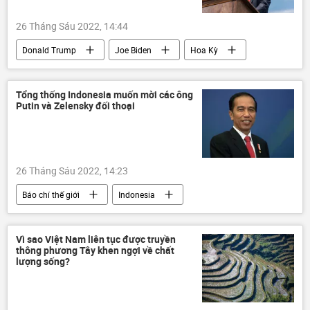
26 Tháng Sáu 2022, 14:44
Donald Trump
Joe Biden
Hoa Kỳ
Chính trị
Tổng thống Indonesia muốn mời các ông
Putin và Zelensky đối thoại
26 Tháng Sáu 2022, 14:23
Báo chí thế giới
Indonesia
Ukraina
Nga
Chính trị
Joko Widodo
Vladimir Putin
Vì sao Việt Nam liên tục được truyền
thông phương Tây khen ngợi về chất
Vladimir Zelensky
lượng sống?