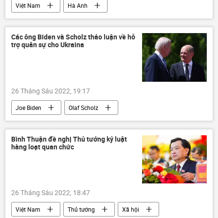
Việt Nam
Hà Anh
Hoa Hậu Hoàn Vũ Việt Nam
Xã hội
Các ông Biden và Scholz thảo luận về hỗ
trợ quân sự cho Ukraina
26 Tháng Sáu 2022, 19:17
Joe Biden
Olaf Scholz
Cuộc khủng hoảng ở Ukraina
Ukraina
viện trợ quân sự
Quân sự
Bình Thuận đề nghị Thủ tướng kỷ luật
hàng loạt quan chức
Chiến dịch quân sự đặc biệt tại Ukraina
26 Tháng Sáu 2022, 18:47
Việt Nam
Thủ tướng
Xã hội