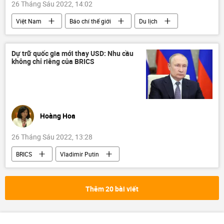
26 Tháng Sáu 2022, 14:02
Việt Nam
Báo chí thế giới
Du lịch
Văn hóa
Kinh tế
Xã hội
UNESCO
Phú Quốc
Vịnh Hạ Long
Dự trữ quốc gia mới thay USD: Nhu cầu
không chỉ riêng của BRICS
sông Cửu Long
Hoàng Hoa
26 Tháng Sáu 2022, 13:28
BRICS
Vladimir Putin
Quan điểm-Ý kiến
Kinh tế
đồng tiền
Tác giả
Thêm 20 bài viết