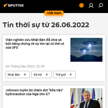
Việt Nam
Tin thời sự từ 26.06.2022
Viện nghiên cứu Nhật Bản đã chia sẻ
bốn bằng chứng về sự tồn tại có thể có
của UFO
26 Tháng Sáu 2022, 22:59
Nhật Bản
Xã hội
Thế giới
Johnson tuyên bố chấm dứt "bữa tiệc"
hydrocacbon của Nga cho G7