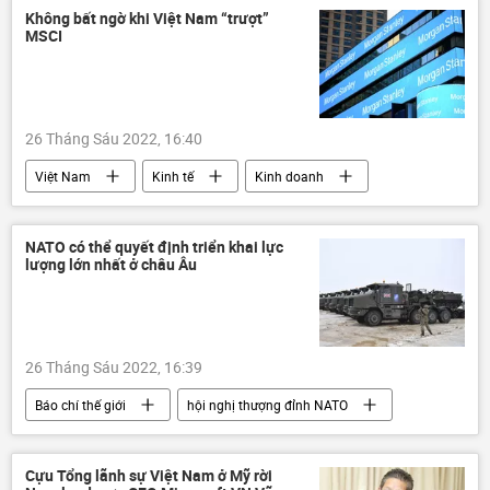
Ukraina
lực lượng vũ trang Nga
Không bất ngờ khi Việt Nam “trượt”
MSCI
Quân sự
Igor Konashenkov
Bộ Quốc phòng Nga
26 Tháng Sáu 2022, 16:40
Việt Nam
Kinh tế
Kinh doanh
doanh nghiệp
cổ phần hóa doanh nghiệp
đầu tư
đầu tư nước ngoài
NATO có thể quyết định triển khai lực
lượng lớn nhất ở châu Âu
26 Tháng Sáu 2022, 16:39
Báo chí thế giới
hội nghị thượng đỉnh NATO
Châu Âu
NATO
lực lượng vũ trang
Quân sự
Cựu Tổng lãnh sự Việt Nam ở Mỹ rời