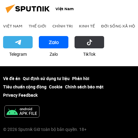
Việt Nam
VIỆT NAM
THẾ GIỚI
CHÍNH TRỊ
KINH TẾ
ĐỜI SỐNG XÃ HỘI
Telegram
Zalo
ТikТоk
Về đề án
Qui định sử dụng tư liệu
Phản hồi
Tiêu chuẩn cộng đồng
Cookie
Chính sách bảo mật
Privacy Feedback
© 2026 Sputnik Giữ toàn bộ bản quyền. 18+