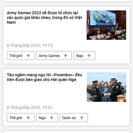
con sư tử
Army Games 2022 sẽ được tổ chức tại
các quốc gia khác nhau, trong đó có Việt
Nam
8 Tháng Bảy 2022, 19:13
Thế giới
Army Games
Nga
Việt Nam
Quân sự
Ấn Độ
Quan điểm-Ý kiến
Bộ Quốc phòng Nga
Tàu ngầm mang ngư lôi «Poseidon» đầu
tiên được bàn giao cho Hải quân Nga
Đội tuyển Việt Nam tại Hội thao quân sự quốc tế ARMY-2022
Army Games 2022
ARMY GAMES-2022
8 Tháng Bảy 2022, 19:01
Thế giới
Nga
Quân sự
Quân đội Nga
Poseidon