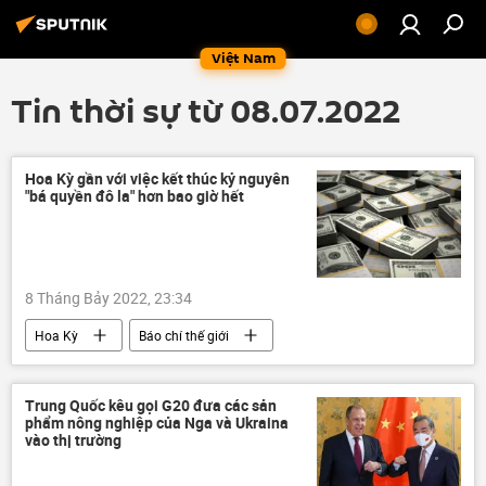
Việt Nam
Tin thời sự từ 08.07.2022
Hoa Kỳ gần với việc kết thúc kỷ nguyên
"bá quyền đô la" hơn bao giờ hết
8 Tháng Bảy 2022, 23:34
Hoa Kỳ
Báo chí thế giới
Đồng dollar
Nga
Các biện pháp trừng phạt chống Nga
Trung Quốc kêu gọi G20 đưa các sản
phẩm nông nghiệp của Nga và Ukraina
Chính trị
Kinh tế
vào thị trường