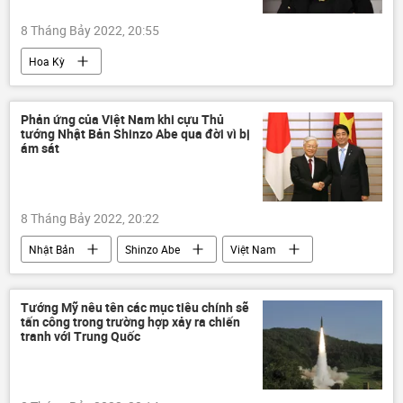
8 Tháng Bảy 2022, 20:55
Hoa Kỳ
Các biện pháp trừng phạt chống Nga
Nga
Châu Á
Bộ trưởng Tài chính Mỹ
Phản ứng của Việt Nam khi cựu Thủ
tướng Nhật Bản Shinzo Abe qua đời vì bị
Chính trị
Thế giới
ám sát
8 Tháng Bảy 2022, 20:22
Nhật Bản
Shinzo Abe
Việt Nam
Chính trị
Vụ ám sát cựu Thủ tướng Nhật Bản Shinzo Abe
Tướng Mỹ nêu tên các mục tiêu chính sẽ
tấn công trong trường hợp xảy ra chiến
tranh với Trung Quốc