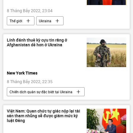
8 Tháng Bảy 2022, 23:04
Thế giới
Ukraina
Cuộc khủng hoảng ở Ukraina
G20
Nga
Các biện pháp trừng phạt chống Nga
Lính đánh thuê kỳ cựu tin rằng ở
Afghanistan dễ hơn ở Ukraina
Trung Quốc
Indonesia
nông nghiệp
Kinh tế
New York Times
8 Tháng Bảy 2022, 22:35
Chiến dịch quân sự đặc biệt tại Ukraina
Ukraina
Cuộc khủng hoảng ở Ukraina
Báo chí thế giới
Afghanistan
Việt Nam: Quan chức tự giác nộp lại tài
sản tham nhũng sẽ được giảm mức kỷ
Hoa Kỳ
Anh
Nga
luật Đảng
Thế giới