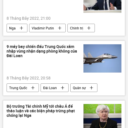
8 Tháng Bảy 2022, 21:00
Nga
Vladimir Putin
Chính trị
Các biện pháp trừng phạt chống Nga
Châu Âu
Kinh tế
9 máy bay chiến đấu Trung Quốc xâm
nhập vùng nhận dạng phòng không của
Đài Loan
8 Tháng Bảy 2022, 20:58
Trung Quốc
Đài Loan
Quân sự
Chính trị
Thế giới
PLA
Bộ trưởng Tài chính Mỹ tới châu Á để
thảo luận về các biện pháp trừng phạt
chống lại Nga