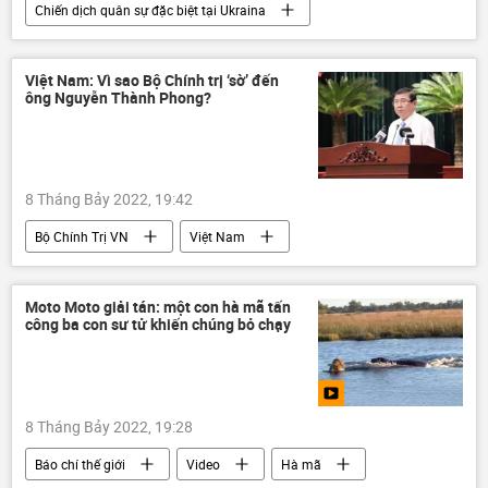
Chiến dịch quân sự đặc biệt tại Ukraina
Ukraina
Cuộc khủng hoảng ở Ukraina
Báo chí thế giới
Hoa Kỳ
Việt Nam: Vì sao Bộ Chính trị ‘sờ’ đến
ông Nguyễn Thành Phong?
Liên bang Nga
Nga
Donbass
LNR
DNR
Các biện pháp trừng phạt chống Nga
8 Tháng Bảy 2022, 19:42
Bộ Chính Trị VN
Việt Nam
Nguyễn Thành Phong
Thành phố Hồ Chí Minh
Moto Moto giải tán: một con hà mã tấn
công ba con sư tử khiến chúng bỏ chạy
8 Tháng Bảy 2022, 19:28
Báo chí thế giới
Video
Hà mã