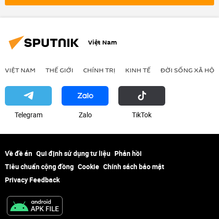
Chính trị
Cuộc khủng hoảng ở Ukraina
Việt Nam
VIỆT NAM
THẾ GIỚI
CHÍNH TRỊ
KINH TẾ
ĐỜI SỐNG XÃ HỘI
Telegram
Zalo
ТikТоk
Về đề án
Qui định sử dụng tư liệu
Phản hồi
Tiêu chuẩn cộng đồng
Cookie
Chính sách bảo mật
Privacy Feedback