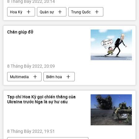
8 Tháng Bảy 2022, 20:14
Hoa Kỳ
Quân sự
Trung Quốc
Thế giới
chiến tranh
Đài Loan
Chân giúp đỡ
8 Tháng Bảy 2022, 20:09
Multimedia
Biếm họa
Tạp chí Hoa Kỳ gọi chiến thắng của
Ukraina trước Nga là sự hư cấu
8 Tháng Bảy 2022, 19:51