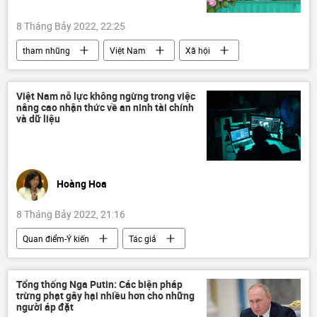
8 Tháng Bảy 2022, 22:25
tham nhũng
Việt Nam
Xã hội
Đảng Cộng sản Việt Nam
Võ Văn Thưởng
Việt Nam nỗ lực không ngừng trong việc
nâng cao nhận thức về an ninh tài chính
và dữ liệu
Hoàng Hoa
8 Tháng Bảy 2022, 21:16
Quan điểm-Ý kiến
Tác giả
Kaspersky
an ninh mạng
Việt Nam
chuyên gia
Tổng thống Nga Putin: Các biện pháp
trừng phạt gây hại nhiều hơn cho những
người áp đặt