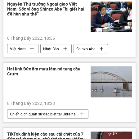
Hải quân Nga
Nguyên Thứ trưởng Ngoại giao Việt
Nam: Sốc vì ông Shinzo Abe “bị giết hại
đê hèn như thế”
8 Tháng Bảy 2022, 18:55
Việt Nam
Nhật Bản
Shinzo Abe
Vụ ám sát cựu Thủ tướng Nhật Bản Shinzo Abe
hợp tác
tình hữu nghị
Hai lính Đức âm mưu làm nổ tung cầu
Crưm
8 Tháng Bảy 2022, 18:28
Chiến dịch quân sự đặc biệt tại Ukraina
Thế giới
Ukraina
Nga
Đức
Cuộc khủng hoảng ở Ukraina
TikTok dính kiện cáo sau cái chết của 7
đứa trẻ tham gia «thử thách nguy hiểm»