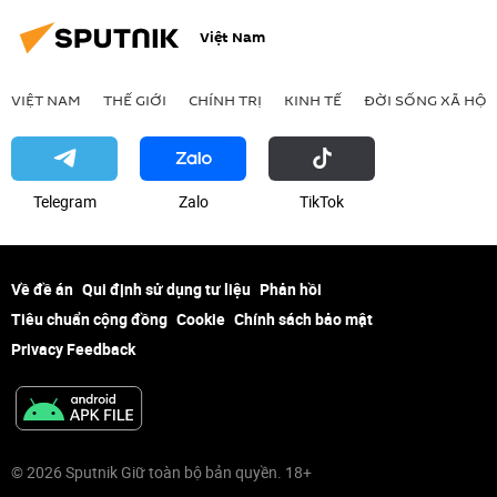
Việt Nam
VIỆT NAM
THẾ GIỚI
CHÍNH TRỊ
KINH TẾ
ĐỜI SỐNG XÃ HỘI
Telegram
Zalo
ТikТоk
Về đề án
Qui định sử dụng tư liệu
Phản hồi
Tiêu chuẩn cộng đồng
Cookie
Chính sách bảo mật
Privacy Feedback
© 2026 Sputnik Giữ toàn bộ bản quyền. 18+