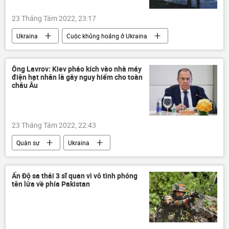
23 Tháng Tám 2022, 23:17
Ukraina
Cuộc khủng hoảng ở Ukraina
Nga
khủng bố
Thời sự
Thế giới
Ông Lavrov: Kiev pháo kích vào nhà máy
điện hạt nhân là gây nguy hiểm cho toàn
Chiến dịch quân sự đặc biệt tại Ukraina
châu Âu
23 Tháng Tám 2022, 22:43
Quân sự
Ukraina
Cuộc khủng hoảng ở Ukraina
nhà máy điện hạt nhân
Nga
Ấn Độ sa thải 3 sĩ quan vì vô tình phóng
tên lửa về phía Pakistan
Sergey Lavrov
Châu Âu
Chiến dịch quân sự đặc biệt tại Ukraina
Thế giới