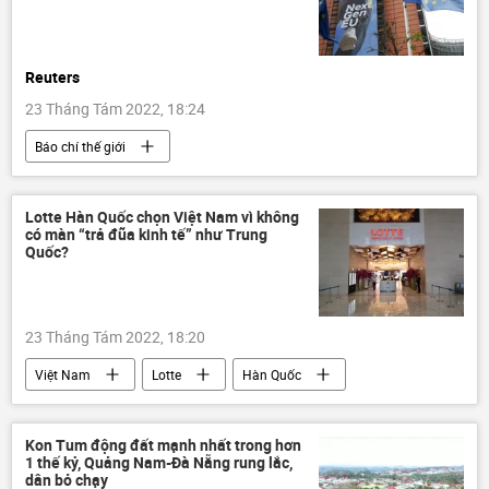
Reuters
23 Tháng Tám 2022, 18:24
Báo chí thế giới
Chiến dịch quân sự đặc biệt tại Ukraina
Cuộc khủng hoảng ở Ukraina
Châu Âu
Lotte Hàn Quốc chọn Việt Nam vì không
có màn “trả đũa kinh tế” như Trung
Chính trị
Quốc?
23 Tháng Tám 2022, 18:20
Việt Nam
Lotte
Hàn Quốc
Trung Quốc
Kinh tế
doanh nghiệp
Kon Tum động đất mạnh nhất trong hơn
1 thế kỷ, Quảng Nam-Đà Nẵng rung lắc,
dân bỏ chạy