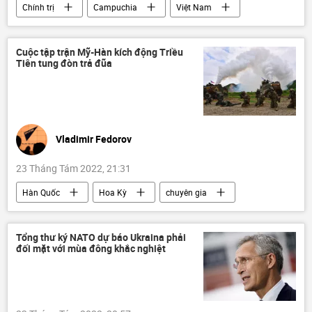
Chính trị
Campuchia
Việt Nam
buôn người
Xã hội
Cuộc tập trận Mỹ-Hàn kích động Triều
Tiên tung đòn trả đũa
Vladimir Fedorov
23 Tháng Tám 2022, 21:31
Hàn Quốc
Hoa Kỳ
chuyên gia
Quan điểm-Ý kiến
Tác giả
cuộc tập trận
Chính trị
Tổng thư ký NATO dự báo Ukraina phải
đối mặt với mùa đông khắc nghiệt