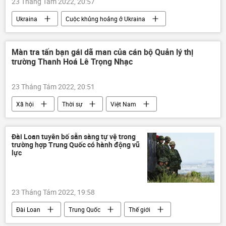
23 Tháng Tám 2022, 20:57
Ukraina
Cuộc khủng hoảng ở Ukraina
Chiến dịch quân sự đặc biệt tại Ukraina
NATO
phương Tây
Thế giới
Màn tra tấn bạn gái dã man của cán bộ Quản lý thị
trường Thanh Hoá Lê Trọng Nhạc
Nga
23 Tháng Tám 2022, 20:51
Xã hội
Thời sự
Việt Nam
Đài Loan tuyên bố sẵn sàng tự vệ trong
trường hợp Trung Quốc có hành động vũ
lực
23 Tháng Tám 2022, 19:58
Đài Loan
Trung Quốc
Thế giới
Chuyến công du châu Á của bà Nancy Pelosi