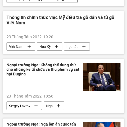
Chính trị
Kinh tế
Nga
phương Tây
Ukraina
Thông tin chính thức việc Mỹ điều tra gỗ dán và tủ gỗ
Việt Nam
Cuộc khủng hoảng ở Ukraina
23 Tháng Tám 2022, 19:20
Việt Nam
Hoa Kỳ
hợp tác
gỗ
nhập khẩu
thương mại
Ngoại trưởng Nga: Không thể dung thứ
cho những kẻ tổ chức và thủ phạm vụ sát
hại Dugina
23 Tháng Tám 2022, 18:56
Sergey Lavrov
Nga
Bộ Ngoại giao Nga
Thời sự
Xã hội
Chính trị
vụ sát hại
Ngoại trưởng Nga: Nga lên án cuộc tấn