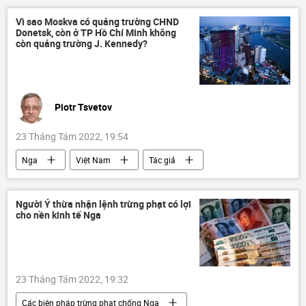
Quân sự
Vì sao Moskva có quảng trường CHND
Donetsk, còn ở TP Hồ Chí Minh không
còn quảng trường J. Kennedy?
Piotr Tsvetov
23 Tháng Tám 2022, 19:54
Nga
Việt Nam
Tác giả
Quan điểm-Ý kiến
Moskva
Thành phố Hồ Chí Minh
Hợp tác Nga-Việt
Người Ý thừa nhận lệnh trừng phạt có lợi
cho nền kinh tế Nga
Liên bang Nga
23 Tháng Tám 2022, 19:32
Các biện pháp trừng phạt chống Nga