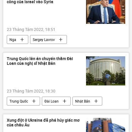
công của Israel vào Syria
điều tra
23 Tháng Tám 2022, 18:51
Nga
Sergey Lavrov
Bộ Ngoại giao Nga
Syria
Israel
Chính trị
Trung Quốc lên án chuyến thăm Đài
Loan của nghị sĩ Nhật Bản
23 Tháng Tám 2022, 18:30
Trung Quốc
Đài Loan
Nhật Bản
chuyến thăm
Chính trị
Bộ Ngoại giao Trung Quốc
Xung đột ở Ukraina đã phá hủy giấc mơ
của châu Âu