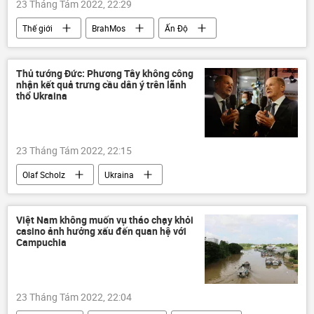
23 Tháng Tám 2022, 22:29
Thế giới
BrahMos
Ấn Độ
Pakistan
Quân sự
Thủ tướng Đức: Phương Tây không công
nhận kết quả trưng cầu dân ý trên lãnh
thổ Ukraina
23 Tháng Tám 2022, 22:15
Olaf Scholz
Ukraina
Cuộc khủng hoảng ở Ukraina
Chính trị
Nga
Đức
DNR
LNR
Việt Nam không muốn vụ tháo chạy khỏi
casino ảnh hưởng xấu đến quan hệ với
Chiến dịch quân sự đặc biệt tại Ukraina
Campuchia
cuộc trưng cầu dân ý
Thế giới
23 Tháng Tám 2022, 22:04