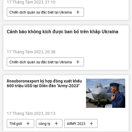
17 Tháng Tám 2023, 21:10
Chiến dịch quân sự đặc biệt tại Ukraina
Video từ Ukraina
Ukraina
Cuộc khủng hoảng ở Ukraina
Nga
Cảnh báo không kích được ban bố trên khắp Ukraina
Kiev
Thế giới
chính quyền
17 Tháng Tám 2023, 20:38
Chiến dịch quân sự đặc biệt tại Ukraina
Cuộc khủng hoảng ở Ukraina
xung đột quân sự
Quân sự
Rosoboronexport ký hợp đồng xuất khẩu
600 triệu USD tại Diễn đàn "Army-2023"
Thế giới
Ukraina
17 Tháng Tám 2023, 20:13
Thế giới
công ty
ARMY 2023