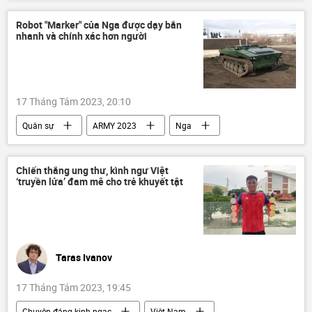
Rosoboronexport
sản xuất
Nga
hợp tác quân sự-kỹ thuật
Robot "Marker" của Nga được dạy bắn
nhanh và chính xác hơn người
17 Tháng Tám 2023, 20:10
Quân sự
ARMY 2023
Nga
robot
Android
kỹ thuật số
Thế giới
sản xuất
Chiến thắng ung thư, kình ngư Việt
‘truyền lửa’ đam mê cho trẻ khuyết tật
Taras Ivanov
17 Tháng Tám 2023, 19:45
Chuyện đáng kinh ngạc
Việt Nam