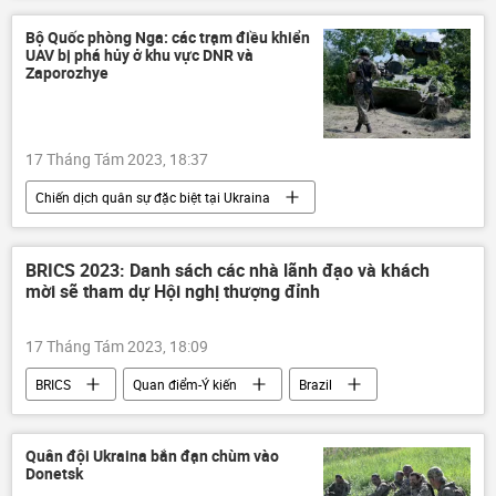
phương Tây
Thế giới
quân lính
Bộ Quốc phòng Nga: các trạm điều khiển
UAV bị phá hủy ở khu vực DNR và
Chiến dịch quân sự đặc biệt tại Ukraina
Zaporozhye
17 Tháng Tám 2023, 18:37
Chiến dịch quân sự đặc biệt tại Ukraina
Ukraina
Cuộc khủng hoảng ở Ukraina
Nga
Quân sự
quân đội
BRICS 2023: Danh sách các nhà lãnh đạo và khách
mời sẽ tham dự Hội nghị thượng đỉnh
DNR
Sáp nhập DNR, LNR, Zaporozhye và Kherson vào Nga
17 Tháng Tám 2023, 18:09
Zaporozhye
LNR
Kherson
BRICS
Quan điểm-Ý kiến
Brazil
Donetsk
HIMARS
UAV
Nga
Trung Quốc
Ấn Độ
Nam Phi
Thế giới
hợp tác
Quân đội Ukraina bắn đạn chùm vào
Donetsk
quan hệ quốc tế