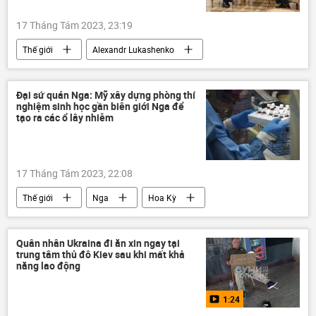
17 Tháng Tám 2023, 23:19
Thế giới
Alexandr Lukashenko
Belarus
bom chùm
Trung Quốc
Hoa Kỳ
viện trợ quân sự
Đại sứ quán Nga: Mỹ xây dựng phòng thí
nghiệm sinh học gần biên giới Nga để
Cuộc khủng hoảng ở Ukraina
Quân sự
tạo ra các ổ lây nhiễm
Chính trị
17 Tháng Tám 2023, 22:08
Thế giới
Nga
Hoa Kỳ
sinh học
an ninh
Quân nhân Ukraina đi ăn xin ngay tại
trung tâm thủ đô Kiev sau khi mất khả
năng lao động
1:24