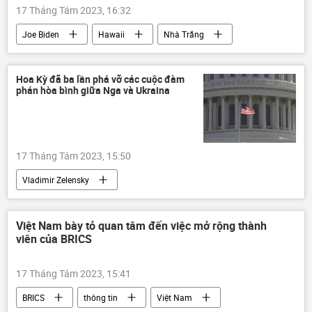
17 Tháng Tám 2023, 16:32
Joe Biden
Hawaii
Nhà Trắng
Cháy rừng
Thế giới
Hoa Kỳ
Tổng thống Mỹ
bùng nổ phẫn nộ
Hoa Kỳ đã ba lần phá vỡ các cuộc đàm
phán hòa bình giữa Nga và Ukraina
17 Tháng Tám 2023, 15:50
Vladimir Zelensky
Chiến dịch quân sự đặc biệt tại Ukraina
xung đột
Báo chí thế giới
Việt Nam bày tỏ quan tâm đến việc mở rộng thành
viên của BRICS
đàm phán
hòa bình
Nga
Ukraina
Cuộc khủng hoảng ở Ukraina
17 Tháng Tám 2023, 15:41
Chính trị
Thế giới
Hoa Kỳ
BRICS
thông tin
Việt Nam