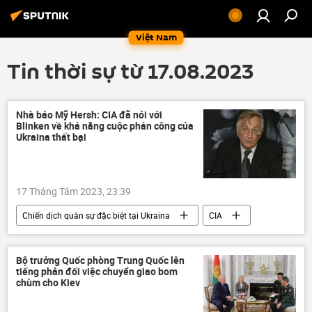
Việt Nam
Tin thời sự từ 17.08.2023
Nhà báo Mỹ Hersh: CIA đã nói với
Blinken về khả năng cuộc phản công của
Ukraina thất bại
17 Tháng Tám 2023, 23:39
Chiến dịch quân sự đặc biệt tại Ukraina
CIA
Antony Blinken
Hoa Kỳ
Thế giới
Cuộc khủng hoảng ở Ukraina
Ukraina
Bộ trưởng Quốc phòng Trung Quốc lên
tiếng phản đối việc chuyển giao bom
xung đột quân sự
chùm cho Kiev