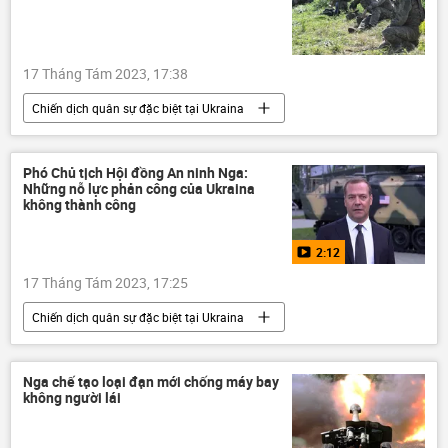
Hội nghị thượng đỉnh BRICS lần thứ 15
17 Tháng Tám 2023, 17:38
Chiến dịch quân sự đặc biệt tại Ukraina
bom chùm
lực lượng vũ trang
Ukraina
Cuộc khủng hoảng ở Ukraina
Phó Chủ tịch Hội đồng An ninh Nga:
Những nỗ lực phản công của Ukraina
Nga
Donetsk
tấn công
không thành công
Thế giới
quân đội
2:12
17 Tháng Tám 2023, 17:25
Chiến dịch quân sự đặc biệt tại Ukraina
Video
Nga
Dmitry Medvedev
Ukraina
Cuộc khủng hoảng ở Ukraina
Nga chế tạo loại đạn mới chống máy bay
không người lái
Bộ Quốc phòng Nga
Quân sự