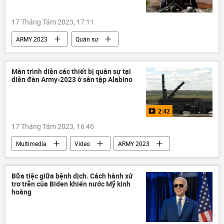
17 Tháng Tám 2023, 17:11
ARMY 2023
Quân sự
máy bay không người lái
Nga
sản xuất
Thế giới
đạn
Màn trình diễn các thiết bị quân sự tại
diễn đàn Army-2023 ở sân tập Alabino
2:42
17 Tháng Tám 2023, 16:46
Multimedia
Video
ARMY 2023
Quân sự
Alabino
Nga
Thế giới
Bữa tiệc giữa bệnh dịch. Cách hành xử
trơ trẽn của Biden khiến nước Mỹ kinh
hoàng