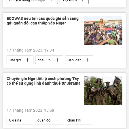
Tác giả
Quan điểm-Ý kiến
ASEAN
bơi lội
VĐV khuyết tật
kỷ lục
ECOWAS nêu tên các quốc gia sẵn sàng
gửi quân đội can thiệp vào Niger
huấn luyện
huy chương vàng
17 Tháng Tám 2023, 19:34
Thế giới
châu Phi
Bạo loạn
Quân sự
Chính trị
Chuyên gia Nga tiết lộ cách phương Tây
có thể sử dụng lính đánh thuê từ Ukraina
17 Tháng Tám 2023, 18:58
Ukraina
quân đội
châu Phi
Hoa Kỳ
Anh
Nga