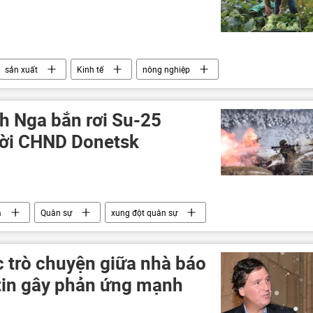
sản xuất
Kinh tế
nông nghiệp
h Nga bắn rơi Su-25
trời CHND Donetsk
a
Quân sự
xung đột quân sự
Ukraina
LNR
erson vào Nga
DNR
Thế giới
c trò chuyện giữa nhà báo
tin gây phản ứng mạnh