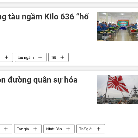
ện trợ quân sự
g tàu ngầm Kilo 636 “hố
m
tàu ngầm
Tết
con đường quân sự hóa
Tác giả
Nhật Bản
Thế giới