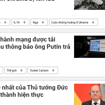
a
IL-76
Nga
Cuộc khủng hoảng ở Ukraina
ng đột quân sự
 thành mạng được tải
u thông báo ông Putin trả
Thế giới
Tucker Carlson
ệ nhất của Thủ tướng Đức
 thành hiện thực