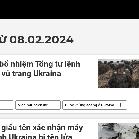
từ 08.02.2024
 bổ nhiệm Tổng tư lệnh
 vũ trang Ukraina
a
Vladimir Zelensky
Cuộc khủng hoảng ở Ukraina
uân đội
giấu tên xác nhận máy
nh Ukraina bị tên lửa