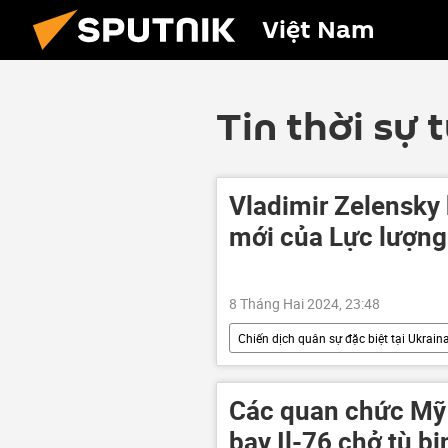
Việt Nam
Tin thời sự 
Vladimir Zelensky
mới của Lực lượng
8 Tháng Hai 2024, 23:48
Chiến dịch quân sự đặc biệt tại Ukrain
Ukraina
Chính trị
q
Các quan chức Mỹ 
bay Il-76 chở tù bi