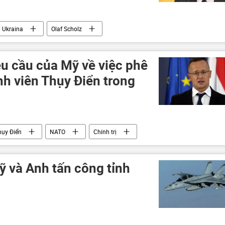
Ukraina
Olaf Scholz
a
xung đột quân sự
Thế giới
Hoa Kỳ
êu cầu của Mỹ về việc phê
nh viên Thụy Điển trong
hụy Điển
NATO
Chính trị
 và Anh tấn công tỉnh