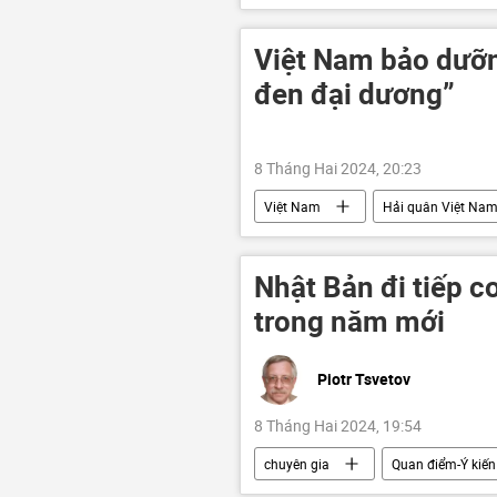
Thế giới
Hoa Kỳ
vi
Việt Nam bảo dưỡn
đen đại dương”
8 Tháng Hai 2024, 20:23
Việt Nam
Hải quân Việt Na
Nhật Bản đi tiếp 
trong năm mới
Piotr Tsvetov
8 Tháng Hai 2024, 19:54
chuyên gia
Quan điểm-Ý kiến