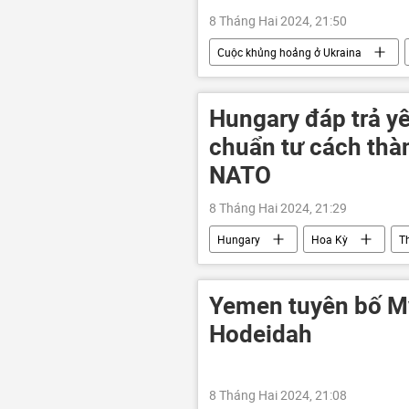
8 Tháng Hai 2024, 21:50
Cuộc khủng hoảng ở Ukraina
Chiến dịch quân sự đặc biệt tại Ukrain
viện trợ quân sự
Hungary đáp trả y
chuẩn tư cách thà
NATO
8 Tháng Hai 2024, 21:29
Hungary
Hoa Kỳ
T
Yemen tuyên bố Mỹ
Hodeidah
8 Tháng Hai 2024, 21:08