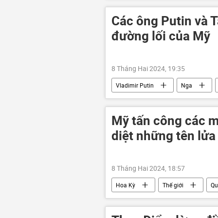
Quân sự
Các ông Putin và 
đường lối của Mỹ
8 Tháng Hai 2024, 19:35
Vladimir Putin
Nga
Thế giới
hợp tác
Mỹ tấn công các m
diệt những tên lửa
8 Tháng Hai 2024, 18:57
Hoa Kỳ
Thế giới
Qu
Yemen
tên lửa