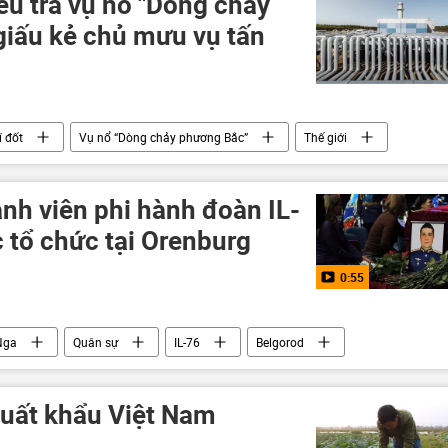
ều tra vụ nổ "Dòng chảy
giấu kẻ chủ mưu vụ tấn
 đốt
Vụ nổ “Dòng chảy phương Bắc”
Thế giới
âu Âu
hành viên phi hành đoàn IL-
 tổ chức tại Orenburg
0:55
Nga
Quân sự
IL-76
Belgorod
hy sinh
xuất khẩu Việt Nam