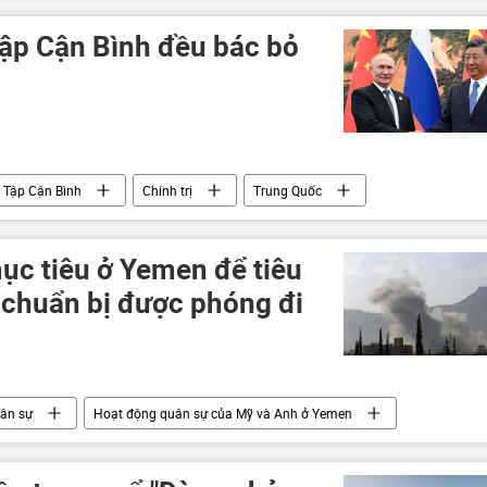
Tập Cận Bình đều bác bỏ
Tập Cận Bình
Chính trị
Trung Quốc
ục tiêu ở Yemen để tiêu
 chuẩn bị được phóng đi
ân sự
Hoạt động quân sự của Mỹ và Anh ở Yemen