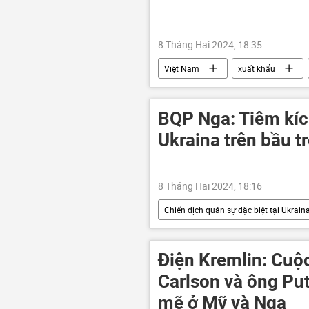
8 Tháng Hai 2024, 18:35
Việt Nam
xuất khẩu
Bộ Công Thương
BQP Nga: Tiêm kíc
Ukraina trên bầu 
8 Tháng Hai 2024, 18:16
Chiến dịch quân sự đặc biệt tại Ukrain
Cuộc khủng hoảng ở Ukraina
Sáp nhập DNR, LNR, Zaporozhye và Kh
Điện Kremlin: Cuộ
Carlson và ông Pu
mẽ ở Mỹ và Nga