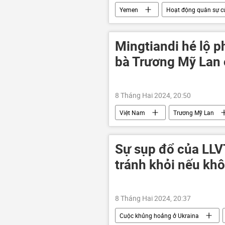
Yemen
Hoạt động quân sự c
Thế giới
xung đột quân sự
Mingtiandi hé lộ p
bà Trương Mỹ Lan
8 Tháng Hai 2024, 20:50
Việt Nam
Trương Mỹ Lan
Sự sụp đổ của LLVT
tránh khỏi nếu kh
8 Tháng Hai 2024, 20:37
Cuộc khủng hoảng ở Ukraina