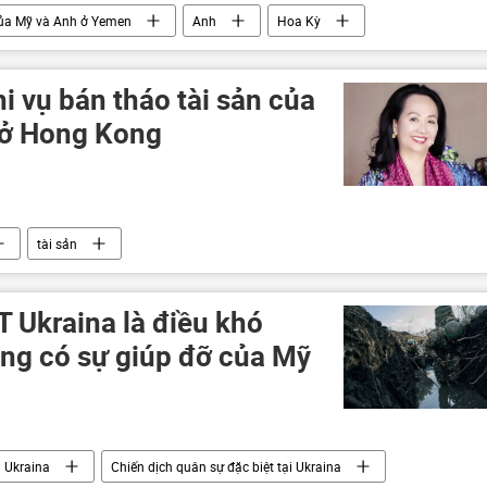
ủa Mỹ và Anh ở Yemen
Anh
Hoa Kỳ
Trung Đông
hi vụ bán tháo tài sản của
 ở Hong Kong
tài sản
 Ukraina là điều khó
ông có sự giúp đỡ của Mỹ
Ukraina
Chiến dịch quân sự đặc biệt tại Ukraina