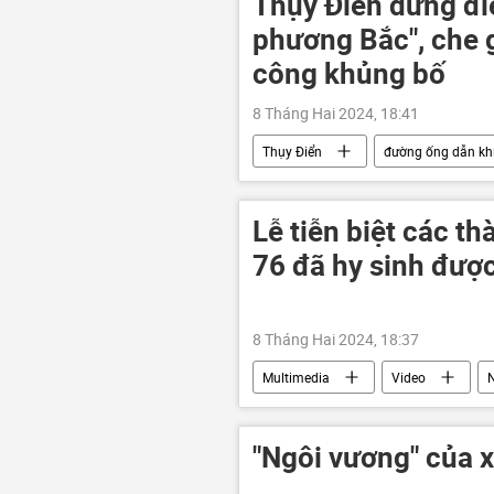
Thụy Điển dừng đi
phương Bắc", che 
công khủng bố
8 Tháng Hai 2024, 18:41
Thụy Điển
đường ống dẫn khí
điều tra
Kinh tế
Ch
Lễ tiễn biệt các t
76 đã hy sinh được
8 Tháng Hai 2024, 18:37
Multimedia
Video
Orenburg
Thế giới
"Ngôi vương" của 