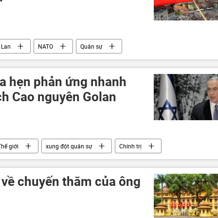
 Lan
NATO
Quân sự
a hẹn phản ứng nhanh
ích Cao nguyên Golan
Thế giới
xung đột quân sự
Chính trị
g về chuyến thăm của ông