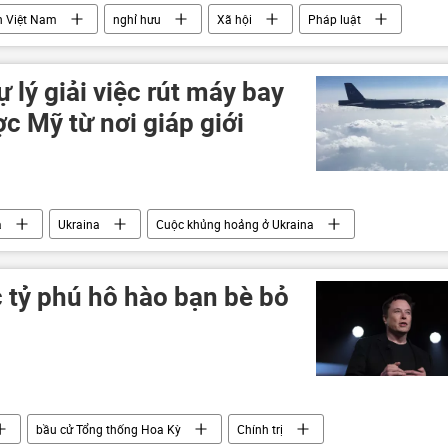
n Việt Nam
nghỉ hưu
Xã hội
Pháp luật
 lý giải việc rút máy bay
c Mỹ từ nơi giáp giới
a
Ukraina
Cuộc khủng hoảng ở Ukraina
ng đột quân sự
Boeing B-52H Stratofortress
Nga
 tỷ phú hô hào bạn bè bỏ
bầu cử Tổng thống Hoa Kỳ
Chính trị