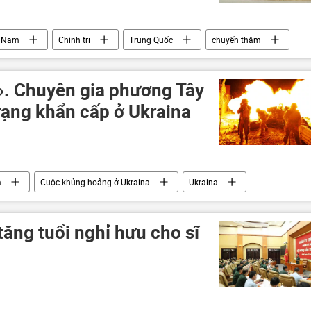
t Nam
Chính trị
Trung Quốc
chuyến thăm
». Chuyên gia phương Tây
rạng khẩn cấp ở Ukraina
a
Cuộc khủng hoảng ở Ukraina
Ukraina
tăng tuổi nghỉ hưu cho sĩ