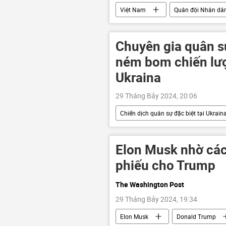
Việt Nam
Quân đội Nhân dâ
Chuyên gia quân sự
ném bom chiến lượ
Ukraina
29 Tháng Bảy 2024, 20:06
Chiến dịch quân sự đặc biệt tại Ukrain
Thế giới
Hoa Kỳ
xu
Elon Musk nhờ các
phiếu cho Trump
The Washington Post
29 Tháng Bảy 2024, 19:34
Elon Musk
Donald Trump