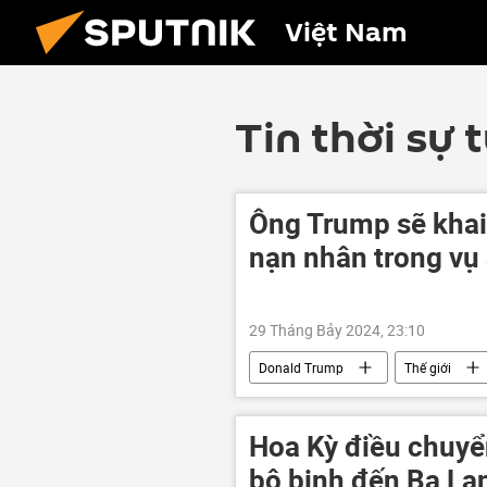
Việt Nam
Tin thời sự 
Ông Trump sẽ khai
nạn nhân trong vụ
29 Tháng Bảy 2024, 23:10
Donald Trump
Thế giới
Hoa Kỳ điều chuyể
bộ binh đến Ba La