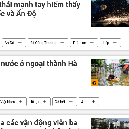
thái mạnh tay hiếm thấy
ốc và Ấn Độ
Ấn Độ
Bộ Công Thương
Thái Lan
thép
nước ở ngoại thành Hà
Việt Nam
lũ lụt
Xã hội
Ảnh
ủa các vận động viên ba