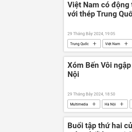
Cuộc khủng hoảng ở Ukraina
Việt Nam có động 
với thép Trung Qu
29 Tháng Bảy 2024, 19:05
Trung Quốc
Việt Nam
sản xuất
Công nghiệp
Xóm Bến Vôi ngập 
Nội
29 Tháng Bảy 2024, 18:50
Multimedia
Hà Nội
Buổi tập thứ hai c