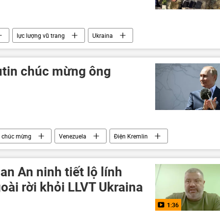
lực lượng vũ trang
Ukraina
Thế giới
Quân sự
a
máy bay chiến đấu
utin chúc mừng ông
chúc mừng
Venezuela
Điện Kremlin
hế giới
n An ninh tiết lộ lính
ài rời khỏi LLVT Ukraina
1:36