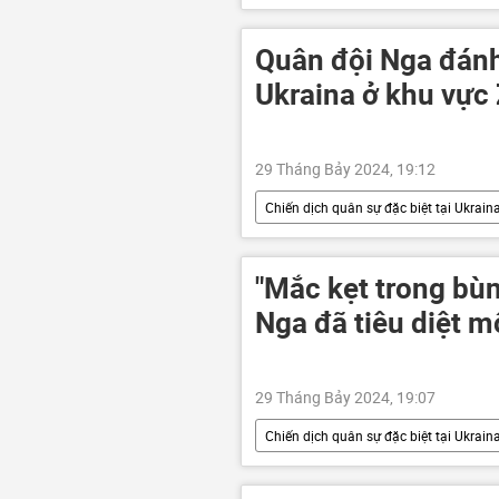
Thế giới
Báo chí thế giới
Quân đội Nga đánh 
Ukraina ở khu vực
29 Tháng Bảy 2024, 19:12
Chiến dịch quân sự đặc biệt tại Ukrain
Nga
Bộ Quốc phòng Nga
LNR
Sáp nhập DNR, LNR, Zap
"Mắc kẹt trong bùn
lực lượng vũ trang
máy bay k
Nga đã tiêu diệt 
29 Tháng Bảy 2024, 19:07
Chiến dịch quân sự đặc biệt tại Ukrain
Bộ Quốc phòng Nga
Quân sự