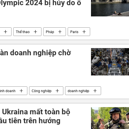
Olympic 2024 bị hủy do ô
Thể thao
Pháp
Paris
gàn doanh nghiệp chờ
inh doanh
Công nghiệp
doanh nghiệp
g Ukraina mất toàn bộ
ầu tiên trên hướng