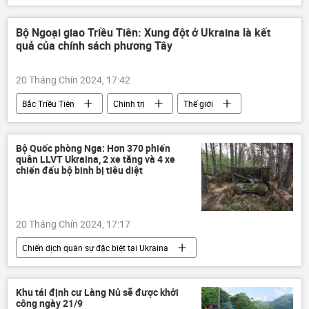
Chính trị
Tô Lâm
Đảng Cộng sản Việt Nam
Bộ Ngoại giao Triều Tiên: Xung đột ở Ukraina là kết
quả của chính sách phương Tây
Ban Chấp hành Trung ương Đảng
20 Tháng Chín 2024, 17:42
Bắc Triều Tiên
Chính trị
Thế giới
Hoa Kỳ
Cuộc khủng hoảng ở Ukraina
xung đột quân sự
bán đảo Triều Tiên
Bộ Quốc phòng Nga: Hơn 370 phiến
quân LLVT Ukraina, 2 xe tăng và 4 xe
Chiến dịch quân sự đặc biệt tại Ukraina
chiến đấu bộ binh bị tiêu diệt
20 Tháng Chín 2024, 17:17
Chiến dịch quân sự đặc biệt tại Ukraina
Bộ Quốc phòng Nga
Nga
Cuộc khủng hoảng ở Ukraina
Ukraina
Khu tái định cư Làng Nủ sẽ được khởi
công ngày 21/9