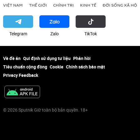
VIỆT NAM
THẾ GIỚI
CHÍNH TRỊ
KINH TẾ
ĐỜI SỐNG XÃ HỘI
Telegram
Zalo
ТikТоk
Về đề án
Qui định sử dụng tư liệu
Phản hồi
Tiêu chuẩn cộng đồng
Cookie
Chính sách bảo mật
Privacy Feedback
© 2026 Sputnik Giữ toàn bộ bản quyền. 18+