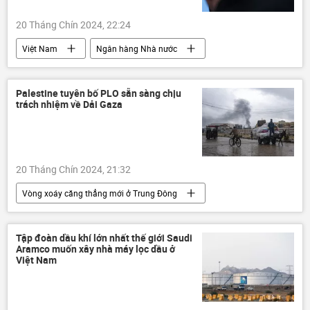
20 Tháng Chín 2024, 22:24
Việt Nam
Ngân hàng Nhà nước
tăng trưởng kinh tế
đầu tư
Kinh tế
Kinh doanh
tiền tệ
FDI
Palestine tuyên bố PLO sẵn sàng chịu
trách nhiệm về Dải Gaza
Chính sách
chính sách tiền tệ
20 Tháng Chín 2024, 21:32
Vòng xoáy căng thẳng mới ở Trung Đông
Gaza
HAMAS
Palestine
Trung Đông
xung đột quân sự
Tập đoàn dầu khí lớn nhất thế giới Saudi
Aramco muốn xây nhà máy lọc dầu ở
Thế giới
Israel
Việt Nam