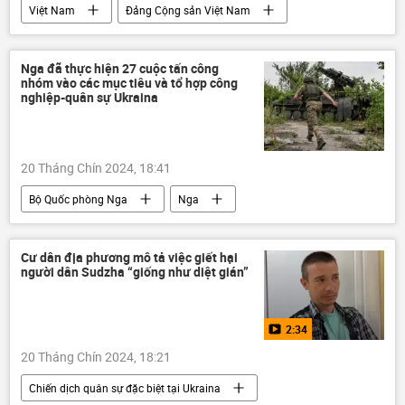
Việt Nam
Đảng Cộng sản Việt Nam
Ban Chấp hành Trung ương Đảng
Tô Lâm
Chủ tịch nước
Chính trị
Nga đã thực hiện 27 cuộc tấn công
nhóm vào các mục tiêu và tổ hợp công
nghiệp-quân sự Ukraina
20 Tháng Chín 2024, 18:41
Bộ Quốc phòng Nga
Nga
Cuộc khủng hoảng ở Ukraina
Ukraina
Thế giới
lực lượng vũ trang Nga
Cư dân địa phương mô tả việc giết hại
người dân Sudzha “giống như diệt gián”
Quân đội Nga
DNR
LNR
Donbass
xung đột quân sự
2:34
Chiến dịch quân sự đặc biệt tại Ukraina
20 Tháng Chín 2024, 18:21
Chiến dịch quân sự đặc biệt tại Ukraina