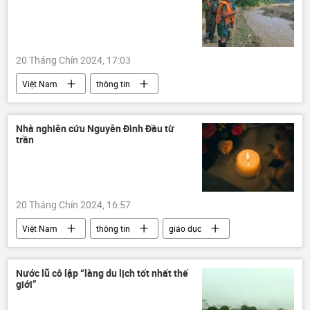
Thế giới
xung đột quân sự
lực lượng vũ trang Nga
Quân đội Nga
Kursk
20 Tháng Chín 2024, 17:03
Việt Nam
thông tin
Mưa bão, lũ lụt lịch sử, thiên tai kinh hoàng ở Việt Nam
thiên tai
lũ lụt
xả lũ
Nhà nghiên cứu Nguyễn Đình Đầu từ
trần
Lào Cai
20 Tháng Chín 2024, 16:57
Việt Nam
thông tin
giáo dục
giáo sư
Trường Sa
Vấn đề biển đảo
Hoàng Sa
Xã hội
Nước lũ cô lập “làng du lịch tốt nhất thế
giới”