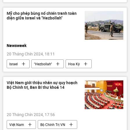
Cuộc khủng hoảng ở Ukraina
Ukraina
Video từ Ukraina
Nga
Kursk
Mỹ cho phép bùng nổ chiến tranh toàn
diện giữa Israel và "Hezbollah"
con gián
Newsweek
20 Tháng Chín 2024, 18:11
Israel
"Hezbollah"
Hoa Kỳ
Báo chí thế giới
Lebanon
Trung Đông
Thế giới
Việt Nam giới thiệu nhân sự quy hoạch
Bộ Chính trị, Ban Bí thư khoá 14
Vòng xoáy căng thẳng mới ở Trung Đông
20 Tháng Chín 2024, 17:56
Việt Nam
Bộ Chính Trị VN