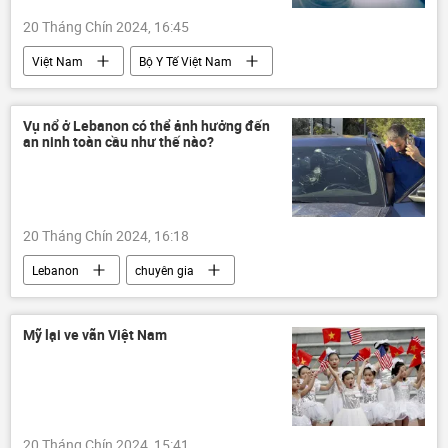
20 Tháng Chín 2024, 16:45
Việt Nam
Bộ Y Tế Việt Nam
Thế giới
Khoa học
Vụ nổ ở Lebanon có thể ảnh hưởng đến
an ninh toàn cầu như thế nào?
20 Tháng Chín 2024, 16:18
Lebanon
chuyên gia
Quan điểm-Ý kiến
Israel
xung đột quân sự
Thế giới
Mỹ lại ve vãn Việt Nam
Chính trị
20 Tháng Chín 2024, 15:41