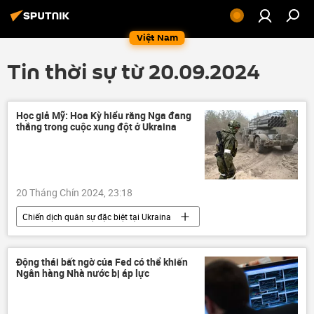
Việt Nam
Tin thời sự từ 20.09.2024
Học giả Mỹ: Hoa Kỳ hiểu rằng Nga đang
thắng trong cuộc xung đột ở Ukraina
20 Tháng Chín 2024, 23:18
Chiến dịch quân sự đặc biệt tại Ukraina
Cuộc khủng hoảng ở Ukraina
Ukraina
NATO
Nga
Thế giới
Động thái bất ngờ của Fed có thể khiến
Ngân hàng Nhà nước bị áp lực
Quân đội Nga
xung đột quân sự
Hoa Kỳ
phương Tây