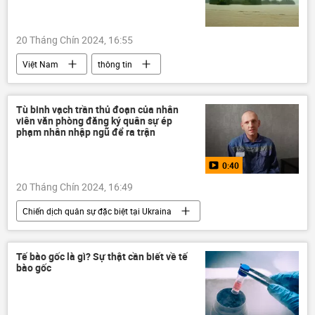
20 Tháng Chín 2024, 16:55
Việt Nam
thông tin
Mưa bão, lũ lụt lịch sử, thiên tai kinh hoàng ở Việt Nam
thiên tai
lũ lụt
Quảng Bình
Tù binh vạch trần thủ đoạn của nhân
viên văn phòng đăng ký quân sự ép
phạm nhân nhập ngũ để ra trận
0:40
20 Tháng Chín 2024, 16:49
Chiến dịch quân sự đặc biệt tại Ukraina
Cuộc khủng hoảng ở Ukraina
Ukraina
Video từ Ukraina
chiến tranh
Tế bào gốc là gì? Sự thật cần biết về tế
bào gốc
huy động quân
Thế giới
nhà tù
tù binh