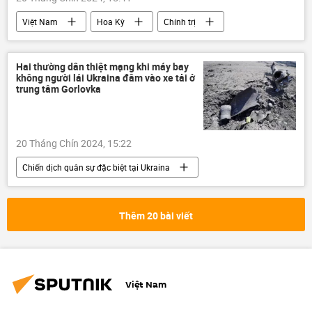
Việt Nam
Hoa Kỳ
Chính trị
Thế giới
Hai thường dân thiệt mạng khi máy bay
không người lái Ukraina đâm vào xe tải ở
trung tâm Gorlovka
20 Tháng Chín 2024, 15:22
Chiến dịch quân sự đặc biệt tại Ukraina
Cuộc khủng hoảng ở Ukraina
Ukraina
Thế giới
xung đột quân sự
Thêm 20 bài viết
máy bay không người lái
DNR
Donbass
LNR
Vladimir Zelensky
Việt Nam