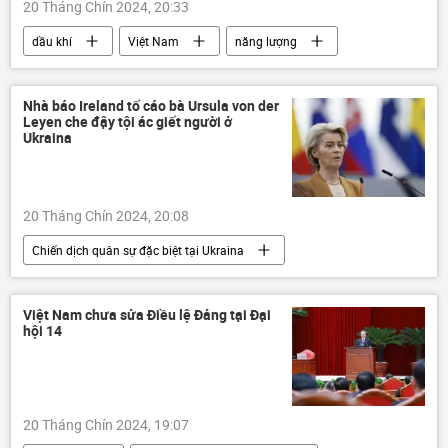
20 Tháng Chín 2024, 20:33
dầu khí
Việt Nam
năng lượng
Kinh tế
Kinh doanh
công ty
cạnh tranh
Nhà báo Ireland tố cáo bà Ursula von der
Leyen che đậy tội ác giết người ở
Ukraina
20 Tháng Chín 2024, 20:08
Chiến dịch quân sự đặc biệt tại Ukraina
Ursula von der Leyen
Thế giới
EU
EC
Cuộc khủng hoảng ở Ukraina
Việt Nam chưa sửa Điều lệ Đảng tại Đại
hội 14
Ukraina
tội ác chiến tranh
nhà báo
20 Tháng Chín 2024, 19:07