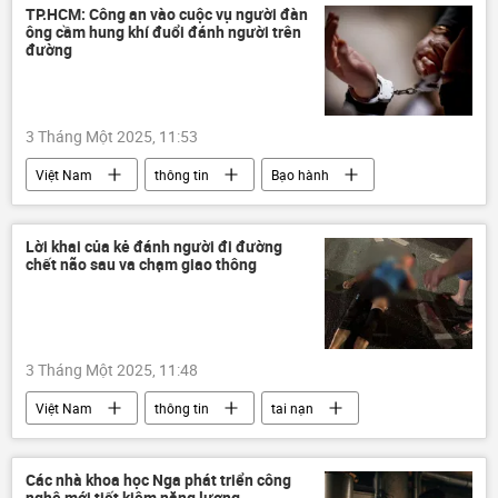
bán đấu giá
dự án
TP.HCM: Công an vào cuộc vụ người đàn
ông cầm hung khí đuổi đánh người trên
đường
3 Tháng Một 2025, 11:53
Việt Nam
thông tin
Bạo hành
hành hung
công an
công an TP.HCM
Bộ Công an Việt Nam
Lời khai của kẻ đánh người đi đường
chết não sau va chạm giao thông
Pháp luật
3 Tháng Một 2025, 11:48
Việt Nam
thông tin
tai nạn
tai nạn giao thông
tử vong
công an
Pháp luật
Các nhà khoa học Nga phát triển công
nghệ mới tiết kiệm năng lượng