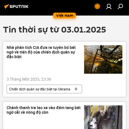
Việt Nam
Tin thời sự từ 03.01.2025
Nhà phân tích CIA đưa ra tuyên bố bất
ngờ về tiến độ của chiến dịch quân sự
đặc biệt
3 Tháng Một 2025, 23:36
Chiến dịch quân sự đặc biệt tại Ukraina
Cuộc khủng hoảng ở Ukraina
Ukraina
Vladimir Putin
Thế giới
Chánh thanh tra lao xe vào đám tang bất
ngờ cãi về nồng độ cồn
xung đột quân sự
phương Tây