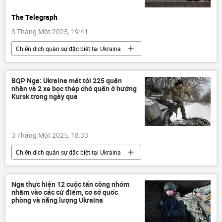
The Telegraph
3 Tháng Một 2025, 19:41
Chiến dịch quân sự đặc biệt tại Ukraina
Cuộc khủng hoảng ở Ukraina
Ukraina
Thế giới
Quân sự
BQP Nga: Ukraina mất tới 225 quân
nhân và 2 xe bọc thép chở quân ở hướng
xung đột quân sự
Báo chí thế giới
Kursk trong ngày qua
tên lửa
3 Tháng Một 2025, 18:33
Chiến dịch quân sự đặc biệt tại Ukraina
Bộ Quốc phòng Nga
Nga
Cuộc khủng hoảng ở Ukraina
Ukraina
Nga thực hiện 12 cuộc tấn công nhóm
nhằm vào các cứ điểm, cơ sở quốc
Thế giới
xung đột quân sự
Kursk
phòng và năng lượng Ukraina