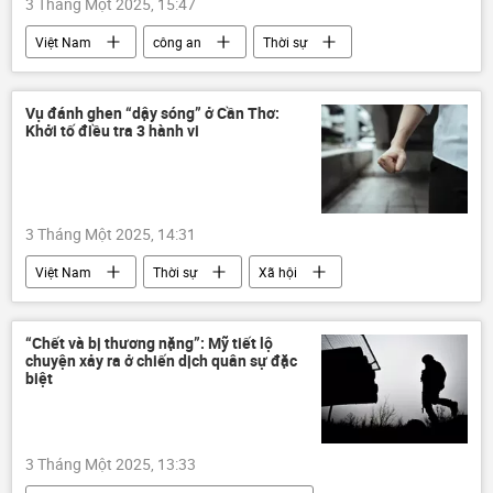
3 Tháng Một 2025, 15:47
Việt Nam
công an
Thời sự
Pháp luật
Vụ đánh ghen “dậy sóng” ở Cần Thơ:
Khởi tố điều tra 3 hành vi
3 Tháng Một 2025, 14:31
Việt Nam
Thời sự
Xã hội
đánh ghen
Cần Thơ
“Chết và bị thương nặng”: Mỹ tiết lộ
chuyện xảy ra ở chiến dịch quân sự đặc
biệt
3 Tháng Một 2025, 13:33