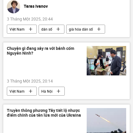
Taras Ivanov
3 Tháng Một 2025, 20:44
Việt Nam
dân số
già hóa dân số
Tác giả
Quan điểm-Ý kiến
Xã hội
Bộ Y Tế Việt Nam
phụ nữ
Trẻ em
Chuyện gì đang xảy ra với bánh cốm
Nguyên Ninh?
sinh con
người cao tuổi
giáo dục
Châu Á
người lao động
3 Tháng Một 2025, 20:14
Việt Nam
Hà Nội
UBND Tp.Hà Nội
Truyền thông phương Tây tiết lộ nhược
điểm chính của tên lửa mới của Ukraina