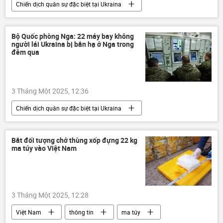
Chiến dịch quân sự đặc biệt tại Ukraina
Cuộc khủng hoảng ở Ukraina
Ukraina
Thế giới
Nga
Kursk
Bộ Quốc phòng Nga: 22 máy bay không
người lái Ukraina bị bắn hạ ở Nga trong
quân đội
đêm qua
3 Tháng Một 2025, 12:36
Chiến dịch quân sự đặc biệt tại Ukraina
Bộ Quốc phòng Nga
Nga
Cuộc khủng hoảng ở Ukraina
Ukraina
Bắt đối tượng chở thùng xốp đựng 22 kg
ma túy vào Việt Nam
UAV
máy bay không người lái
Thế giới
xung đột quân sự
3 Tháng Một 2025, 12:28
Việt Nam
thông tin
ma túy