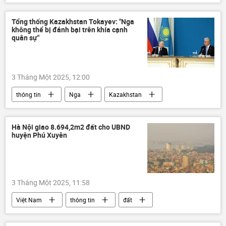
tội phạm
Pháp luật
công an
Bộ Công an Việt Nam
Tổng thống Kazakhstan Tokayev: "Nga
không thể bị đánh bại trên khía cạnh
quân sự"
3 Tháng Một 2025, 12:00
thông tin
Nga
Kazakhstan
Ukraina
Cuộc khủng hoảng ở Ukraina
Hà Nội giao 8.694,2m2 đất cho UBND
huyện Phú Xuyên
3 Tháng Một 2025, 11:58
Việt Nam
thông tin
đất
quản lý đất đai
đất đai
đấu giá