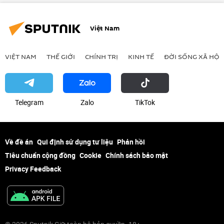
Việt Nam
VIỆT NAM
THẾ GIỚI
CHÍNH TRỊ
KINH TẾ
ĐỜI SỐNG XÃ HỘI
Telegram
Zalo
ТikТоk
Về đề án
Qui định sử dụng tư liệu
Phản hồi
Tiêu chuẩn cộng đồng
Cookie
Chính sách bảo mật
Privacy Feedback