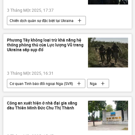
3 Tháng Một 2025, 17:37
Chiến dịch quân sự đặc biệt tại Ukraina
Cuộc khủng hoảng ở Ukraina
Ukraina
Thế giới
xung đột quân sự
Phương Tây không loại trừ khả năng hệ
thống phòng thủ của Lực lượng Vũ trang
lực lượng vũ trang Nga
Quân đội Nga
Ukraina sắp sụp đổ
Bộ Quốc phòng Nga
DNR
LNR
Nga
3 Tháng Một 2025, 16:31
Cơ quan Tình báo đối ngoại Nga (SVR)
Nga
Cuộc khủng hoảng ở Ukraina
Ukraina
Chính trị
xung đột quân sự
Công an xuất hiện ở nhà đại gia xăng
dầu Thiên Minh Đức Chu Thị Thành
phương Tây
Chiến dịch quân sự đặc biệt tại Ukraina