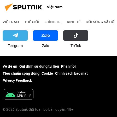
Việt Nam
VIỆT NAM
THẾ GIỚI
CHÍNH TRỊ
KINH TẾ
ĐỜI SỐNG XÃ HỘI
Telegram
Zalo
ТikТоk
Về đề án
Qui định sử dụng tư liệu
Phản hồi
Tiêu chuẩn cộng đồng
Cookie
Chính sách bảo mật
Privacy Feedback
© 2026 Sputnik Giữ toàn bộ bản quyền. 18+