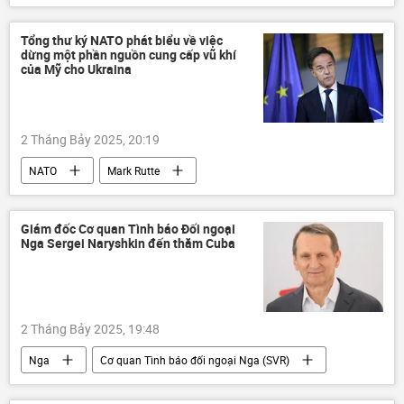
Hà Nội
Pháp luật
thông tin
ma túy
tội phạm
công an
Tổng thư ký NATO phát biểu về việc
dừng một phần nguồn cung cấp vũ khí
của Mỹ cho Ukraina
2 Tháng Bảy 2025, 20:19
NATO
Mark Rutte
Chiến dịch quân sự đặc biệt tại Ukraina
Hoa Kỳ
Ukraina
Giám đốc Cơ quan Tình báo Đối ngoại
Nga Sergei Naryshkin đến thăm Cuba
Cuộc khủng hoảng ở Ukraina
Nga
thông tin
Thế giới
phương Tây
2 Tháng Bảy 2025, 19:48
Nga
Cơ quan Tình báo đối ngoại Nga (SVR)
Cuba
Miguel Diaz-Kanel
quan hệ