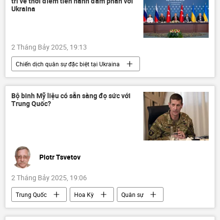
trí về thời điểm tiến hành đàm phán với
Chính trị
Á-Thái Bình Dương
Ukraina
2 Tháng Bảy 2025, 19:13
Chiến dịch quân sự đặc biệt tại Ukraina
Nga
Dmitry Peskov
đàm phán
Đàm phán Nga-Ukraina tại Istanbul - 2025
Bộ binh Mỹ liệu có sẵn sàng đọ sức với
Trung Quốc?
Ukraina
Cuộc khủng hoảng ở Ukraina
Chính trị
Quân sự
Thế giới
Piotr Tsvetov
2 Tháng Bảy 2025, 19:06
Trung Quốc
Hoa Kỳ
Quân sự
Lầu Năm Góc
Philippines