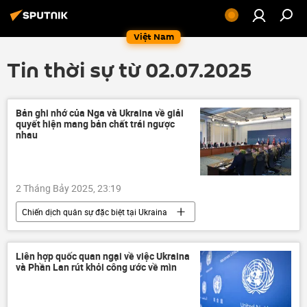
Việt Nam
Tin thời sự từ 02.07.2025
Bản ghi nhớ của Nga và Ukraina về giải
quyết hiện mang bản chất trái ngược
nhau
2 Tháng Bảy 2025, 23:19
Chiến dịch quân sự đặc biệt tại Ukraina
Nga
Ukraina
Cuộc khủng hoảng ở Ukraina
Liên hợp quốc quan ngại về việc Ukraina
và Phần Lan rút khỏi công ước về mìn
xung đột quân sự
thông tin
Thế giới
Vladimir Putin
OSCE