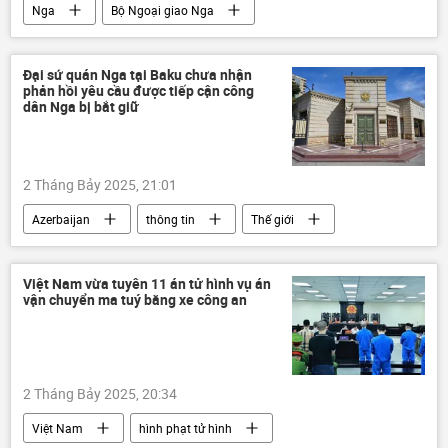
Nga
Bộ Ngoại giao Nga
Maria Zakharova
Hoa Kỳ
Lindsey Graham
trừng phạt
Đại sứ quán Nga tại Baku chưa nhận
phản hồi yêu cầu được tiếp cận công
Các biện pháp trừng phạt chống Nga
dân Nga bị bắt giữ
thông tin
Thế giới
Donald Trump
Vladimir Putin
2 Tháng Bảy 2025, 21:01
Azerbaijan
thông tin
Thế giới
Nga
Sputnik
Hãng thông tấn và đài phát thanh Sputnik
Việt Nam vừa tuyên 11 án tử hình vụ án
vận chuyển ma tuý bằng xe công an
bắt giữ
MIA Rossiya Segodnya
Dmitry Kiselev
Bộ Ngoại giao Nga
Maria Zakharova
Dmitry Peskov
2 Tháng Bảy 2025, 20:34
Liên Hợp Quốc
Việt Nam
hình phạt tử hình