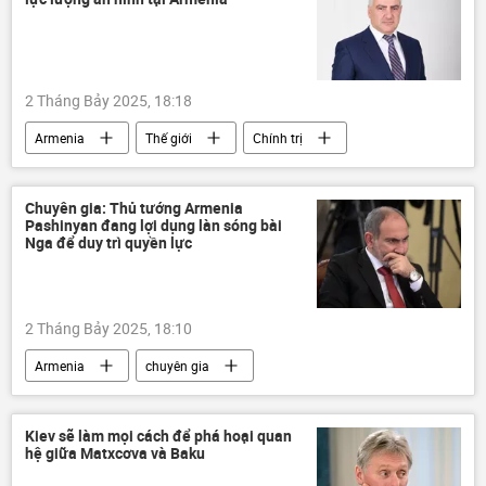
tài chính
Kinh doanh
Kho bạc Nhà nước
Pháp luật
hàng hóa
2 Tháng Bảy 2025, 18:18
Armenia
Thế giới
Chính trị
luật sư
luật hình sự
doanh nghiệp
Chuyên gia: Thủ tướng Armenia
Pashinyan đang lợi dụng làn sóng bài
Nga để duy trì quyền lực
2 Tháng Bảy 2025, 18:10
Armenia
chuyên gia
Quan điểm-Ý kiến
Thế giới
Chính trị
Pháp
Kiev sẽ làm mọi cách để phá hoại quan
hệ giữa Matxcơva và Baku
Emmanuel Macron
Nga
Ukraina