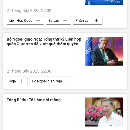
2 Tháng Bảy 2025, 23:02
Liên Hợp Quốc
Ba Lan
Phần Lan
Ukraina
Thế giới
thông tin
Bộ Ngoại giao Nga: Tổng thư ký Liên hợp
quốc Guterres đã vượt quá thẩm quyền
2 Tháng Bảy 2025, 22:30
Nga
Bộ Ngoại giao Nga
Maria Zakharova
Liên Hợp Quốc
Antonio Guterres
Tổng Bí thư Tô Lâm nói thẳng
Chiến dịch quân sự đặc biệt tại Ukraina
Ukraina
Cuộc khủng hoảng ở Ukraina
Thế giới