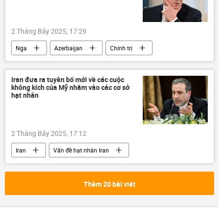
Châu Âu
Hoa Kỳ
KGB
2 Tháng Bảy 2025, 17:29
Nga
Azerbaijan
Chính trị
Thế giới
Dmitry Peskov
Điện Kremlin
Kiev
Iran đưa ra tuyên bố mới về các cuộc
không kích của Mỹ nhằm vào các cơ sở
Vladimir Zelensky
hạt nhân
2 Tháng Bảy 2025, 17:12
Iran
Vấn đề hạt nhân Iran
Leo thang căng thẳng giữa Israel và Iran
Israel
Thế giới
Chính trị
Thêm 20 bài viết
Hoa Kỳ