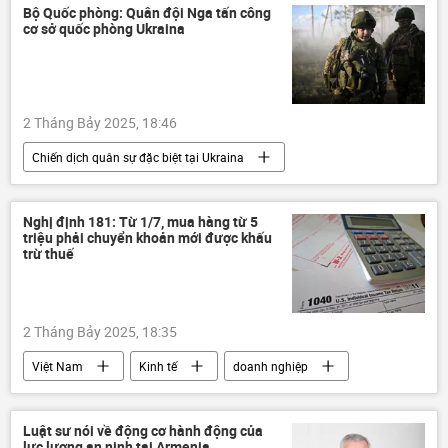
Donald Trump
Nhật Bản
quân đội
Bộ Quốc phòng: Quân đội Nga tấn công
cơ sở quốc phòng Ukraina
Bộ binh
Thế giới
Quan điểm-Ý kiến
Tác giả
2 Tháng Bảy 2025, 18:46
Chiến dịch quân sự đặc biệt tại Ukraina
báo cáo
Ukraina
Cuộc khủng hoảng ở Ukraina
Nghị định 181: Từ 1/7, mua hàng từ 5
triệu phải chuyển khoản mới được khấu
Bộ Quốc phòng Nga
DNR
trừ thuế
Kharkov
Thế giới
Quân sự
Hoa Kỳ
2 Tháng Bảy 2025, 18:35
Việt Nam
Kinh tế
doanh nghiệp
thuế
Ngân hàng Nhà nước
ngân hàng
Ngân hàng Nhà nước VN
Luật sư nói về động cơ hành động của
lực lượng an ninh tại Armenia