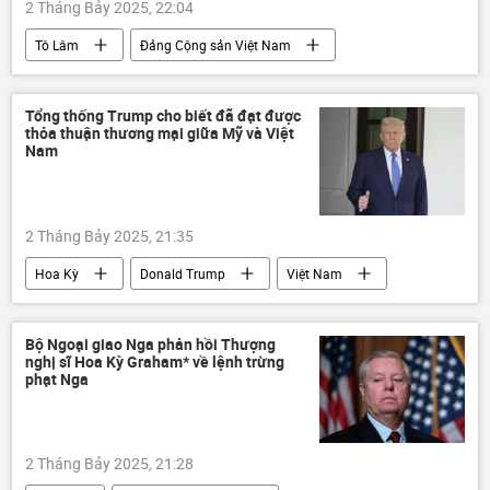
2 Tháng Bảy 2025, 22:04
Tô Lâm
Đảng Cộng sản Việt Nam
thông tin
Kinh tế
Chính trị
Việt Nam
Tổng thống Trump cho biết đã đạt được
thỏa thuận thương mại giữa Mỹ và Việt
Nam
2 Tháng Bảy 2025, 21:35
Hoa Kỳ
Donald Trump
Việt Nam
thông tin
Thế giới
Chính trị
Kinh tế
phương Tây
thương mại
Bộ Ngoại giao Nga phản hồi Thượng
nghị sĩ Hoa Kỳ Graham* về lệnh trừng
phạt Nga
2 Tháng Bảy 2025, 21:28