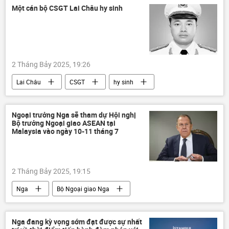
hợp tác
Thế giới
Chính trị
Một cán bộ CSGT Lai Châu hy sinh
thông tin
Sergei Naryshkin
2 Tháng Bảy 2025, 19:26
Lai Châu
CSGT
hy sinh
thông tin
Việt Nam
công an
Bộ Công an Việt Nam
vi phạm
Ngoại trưởng Nga sẽ tham dự Hội nghị
Bộ trưởng Ngoại giao ASEAN tại
Pháp luật
Malaysia vào ngày 10-11 tháng 7
2 Tháng Bảy 2025, 19:15
Nga
Bộ Ngoại giao Nga
Sergey Lavrov
Maria Zakharova
ASEAN
Malaysia
Thế giới
Nga đang kỳ vọng sớm đạt được sự nhất