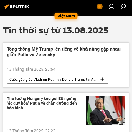
Việt Nam
Tin thời sự từ 13.08.2025
Tổng thống Mỹ Trump lên tiếng về khả năng gặp nhau
giữa Putin và Zelensky
13 Tháng Tám 2025, 23:54
Cuộc gặp giữa Vladimir Putin và Donald Trump tại Alaska
Donald Trump
Chính trị
Vladimir Putin
Nga
Hoa Kỳ
Thủ tướng Hungary kêu gọi EU ngừng
"ác quỷ hóa" Putin và chặn đường đến
Ukraina
Vladimir Zelensky
hòa bình
quan hệ
xung đột quân sự
13 Tháng Tám 2025, 22:22