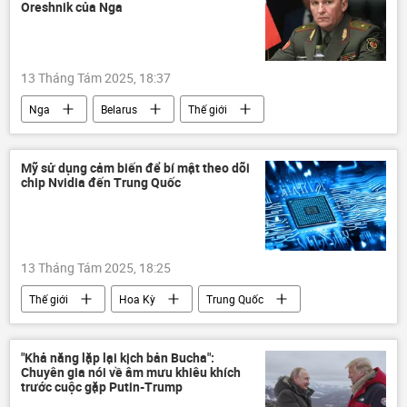
Oreshnik của Nga
13 Tháng Tám 2025, 18:37
Nga
Belarus
Thế giới
Chính trị
Quân sự
Oreshnik
cuộc tập trận
Mỹ sử dụng cảm biến để bí mật theo dõi
chip Nvidia đến Trung Quốc
13 Tháng Tám 2025, 18:25
Thế giới
Hoa Kỳ
Trung Quốc
AI
chip điện tử
trí tuệ nhân tạo
Báo chí thế giới
"Khả năng lặp lại kịch bản Bucha":
Chuyên gia nói về âm mưu khiêu khích
trước cuộc gặp Putin-Trump