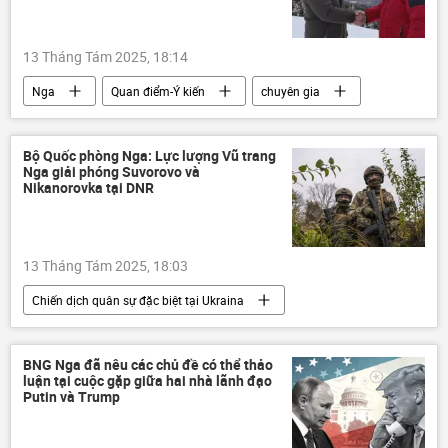
13 Tháng Tám 2025, 18:14
Nga
Quan điểm-Ý kiến
chuyên gia
phương Tây
Thế giới
Chính trị
NATO
Bộ Quốc phòng Nga: Lực lượng Vũ trang
Nga giải phóng Suvorovo và
Chiến dịch quân sự đặc biệt tại Ukraina
Nikanorovka tại DNR
Zaporozhye
Cuộc khủng hoảng ở Ukraina
Ukraina
13 Tháng Tám 2025, 18:03
Cuộc gặp giữa Vladimir Putin và Donald Trump tại Alaska
Chiến dịch quân sự đặc biệt tại Ukraina
Alaska
Donald Trump
Nga
Bộ Quốc phòng Nga
Vladimir Putin
Hoa Kỳ
Cuộc khủng hoảng ở Ukraina
Ukraina
BNG Nga đã nêu các chủ đề có thể thảo
luận tại cuộc gặp giữa hai nhà lãnh đạo
DNR
Quân sự
Thế giới
Putin và Trump
LNR
Kherson
Zaporozhye