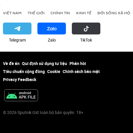
VIỆT NAM
THẾ GIỚI
CHÍNH TRỊ
KINH TẾ
ĐỜI SỐNG XÃ HỘI
Telegram
Zalo
ТikТоk
Về đề án
Qui định sử dụng tư liệu
Phản hồi
Tiêu chuẩn cộng đồng
Cookie
Chính sách bảo mật
Privacy Feedback
© 2026 Sputnik Giữ toàn bộ bản quyền. 18+