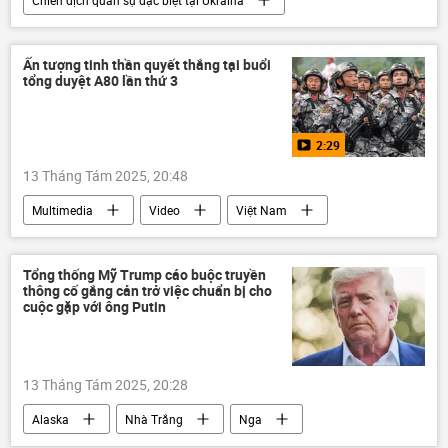
Chiến dịch quân sự đặc biệt tại Ukraina
Kiev
Thế giới
Ukraina
Nga
xung đột quân sự
Ấn tượng tinh thần quyết thắng tại buổi
tổng duyệt A80 lần thứ 3
Quan điểm-Ý kiến
chuyên gia
chiến tranh
hòa bình
2:29
Cuộc gặp giữa Vladimir Putin và Donald Trump tại Alaska
13 Tháng Tám 2025, 20:48
Multimedia
Video
Việt Nam
Ngày Quốc Khánh Việt Nam
Cách mạng Tháng Tám
kỷ niệm
Tổng thống Mỹ Trump cáo buộc truyền
thông cố gắng cản trở việc chuẩn bị cho
Quân đội Nhân dân Việt Nam
cuộc gặp với ông Putin
13 Tháng Tám 2025, 20:28
Alaska
Nhà Trắng
Nga