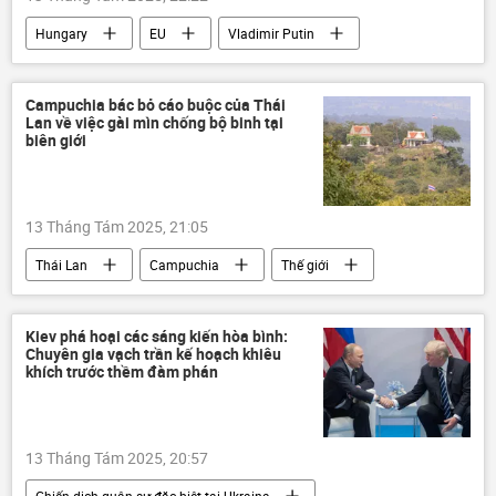
Hungary
EU
Vladimir Putin
Chính trị
Thế giới
quan hệ
Chuyến thăm của ông Vladimir Putin tới Trung Quốc năm 2025
Campuchia bác bỏ cáo buộc của Thái
Lan về việc gài mìn chống bộ binh tại
Donald Trump
Alaska
biên giới
Viktor Orban
phương Tây
Ukraina
xung đột quân sự
13 Tháng Tám 2025, 21:05
Thái Lan
Campuchia
Thế giới
Chính trị
quan hệ
Quân sự
xung đột quân sự
Malaysia
Kiev phá hoại các sáng kiến hòa bình:
Chuyên gia vạch trần kế hoạch khiêu
Kuala Lumpur
khích trước thềm đàm phán
13 Tháng Tám 2025, 20:57