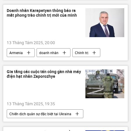
Hoa Kỳ
Chính trị
Donald Trump
Vladimir Putin
quan hệ
Thế giới
Doanh nhân Karapetyan thông báo ra
mắt phong trào chính trị mới của mình
Cuộc gặp giữa Vladimir Putin và Donald Trump tại Alaska
13 Tháng Tám 2025, 20:00
Armenia
doanh nhân
Chính trị
xung đột
quan hệ
Thế giới
Gia tăng các cuộc tấn công gần nhà máy
điện hạt nhân Zaporozhye
13 Tháng Tám 2025, 19:35
Chiến dịch quân sự đặc biệt tại Ukraina
Zaporozhye
tấn công