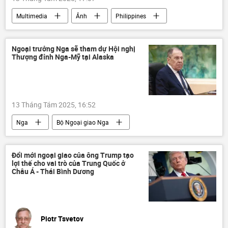
Multimedia
Ảnh
Philippines
Thế giới
Ngoại trưởng Nga sẽ tham dự Hội nghị
Thượng đỉnh Nga-Mỹ tại Alaska
13 Tháng Tám 2025, 16:52
Nga
Bộ Ngoại giao Nga
Sergey Lavrov
Vladimir Putin
Donald Trump
Hoa Kỳ
Thế giới
Đổi mới ngoại giao của ông Trump tạo
lợi thế cho vai trò của Trung Quốc ở
Chính trị
Châu Á - Thái Bình Dương
Cuộc gặp giữa Vladimir Putin và Donald Trump tại Alaska
Alaska
Piotr Tsvetov