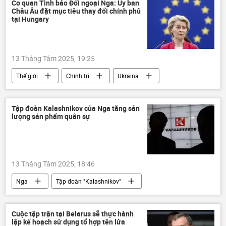
nhà máy điện hạt nhân
Điện Kremlin
Cơ quan Tình báo Đối ngoại Nga: Ủy ban
Châu Âu đặt mục tiêu thay đổi chính phủ
xung đột quân sự
Donald Trump
tại Hungary
Chính trị
Thế giới
Cuộc gặp giữa Vladimir Putin và Donald Trump tại Alaska
13 Tháng Tám 2025, 19:25
Quân sự
quan hệ
Thế giới
Chính trị
Ukraina
Bộ Ngoại giao Nga
Vladimir Putin
Cuộc khủng hoảng ở Ukraina
Hungary
Ukraina
Châu Âu
EU
Ursula von der Leyen
Brussels
Tập đoàn Kalashnikov của Nga tăng sản
lượng sản phẩm quân sự
Vladimir Zelensky
Cơ quan Tình báo đối ngoại Nga (SVR)
Nga
Châu Âu
Ủy ban châu Âu
13 Tháng Tám 2025, 18:46
Nga
Tập đoàn "Kalashnikov"
Thế giới
Quân sự
xuất khẩu
Cuộc tập trận tại Belarus sẽ thực hành
lập kế hoạch sử dụng tổ hợp tên lửa