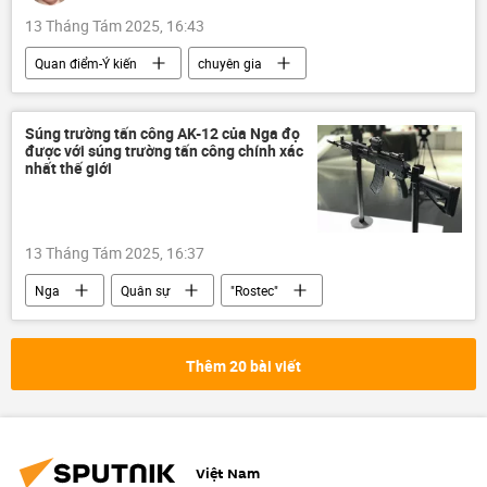
13 Tháng Tám 2025, 16:43
Quan điểm-Ý kiến
chuyên gia
Tác giả
Châu Á
Trung Quốc
Thái Bình Dương
ASEAN
Súng trường tấn công AK-12 của Nga đọ
được với súng trường tấn công chính xác
Bộ Ngoại giao Hoa Kỳ
nhà ngoại giao
nhất thế giới
ngoại giao
Hoa Kỳ
Donald Trump
13 Tháng Tám 2025, 16:37
Nga
Quân sự
"Rostec"
Thế giới
AK-12
Thêm 20 bài viết
Việt Nam