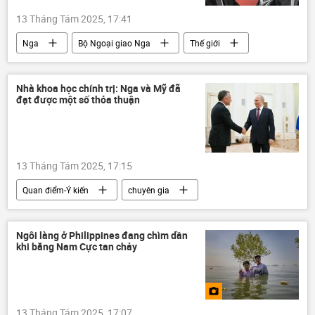
13 Tháng Tám 2025, 17:41
Nga
Bộ Ngoại giao Nga
Thế giới
Chính trị
Hoa Kỳ
Alaska
Cuộc gặp giữa Vladimir Putin và Donald Trump tại Alaska
Nhà khoa học chính trị: Nga và Mỹ đã
đạt được một số thỏa thuận
Donald Trump
Vladimir Putin
Cuộc khủng hoảng ở Ukraina
Ukraina
13 Tháng Tám 2025, 17:15
Quan điểm-Ý kiến
chuyên gia
Chính trị
Thế giới
Nga
Hoa Kỳ
Ngôi làng ở Philippines đang chìm dần
khi băng Nam Cực tan chảy
Cuộc gặp giữa Vladimir Putin và Donald Trump tại Alaska
Donald Trump
Vladimir Putin
Bắc Cực
13 Tháng Tám 2025, 17:07