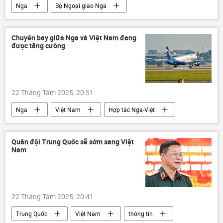
Nga
Bộ Ngoại giao Nga
Colombia
thông tin
khủng bố
Thế giới
thiệt mạng
bị thương
Chuyến bay giữa Nga và Việt Nam đang
được tăng cường
22 Tháng Tám 2025, 20:51
Nga
Việt Nam
Hợp tác Nga-Việt
chuyến bay
thông tin
Thế giới
hãng hàng không
du khách
Quân đội Trung Quốc sẽ sớm sang Việt
Nam
Trần Hồng Hà
Du lịch
22 Tháng Tám 2025, 20:41
Trung Quốc
Việt Nam
thông tin