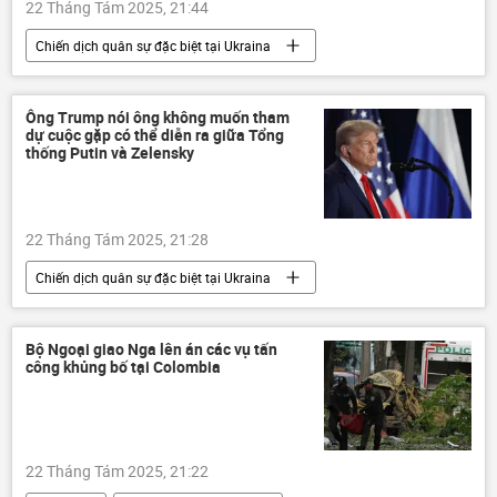
22 Tháng Tám 2025, 21:44
Chiến dịch quân sự đặc biệt tại Ukraina
Nga
Trung Quốc
Sergey Lavrov
Ukraina
Cuộc khủng hoảng ở Ukraina
Ông Trump nói ông không muốn tham
dự cuộc gặp có thể diễn ra giữa Tổng
Thế giới
đàm phán
Pháp
thống Putin và Zelensky
Anh
Hoa Kỳ
Quan điểm-Ý kiến
chuyên gia
22 Tháng Tám 2025, 21:28
Chiến dịch quân sự đặc biệt tại Ukraina
Nga
Vladimir Putin
Donald Trump
Hoa Kỳ
Bộ Ngoại giao Nga lên án các vụ tấn
công khủng bố tại Colombia
Cuộc khủng hoảng ở Ukraina
Ukraina
Vladimir Zelensky
Thế giới
Sergey Lavrov
22 Tháng Tám 2025, 21:22