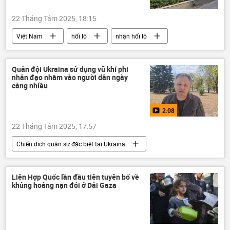
22 Tháng Tám 2025, 18:15
Việt Nam
hối lộ
nhận hối lộ
Bộ Chính Trị VN
Đảng Cộng sản Việt Nam
Bộ Y Tế Việt Nam
Chính trị
cán bộ
Quân đội Ukraina sử dụng vũ khí phi
nhân đạo nhằm vào người dân ngày
Thành phố Hồ Chí Minh
Hà Nội
càng nhiều
vi phạm
Pháp luật
2:08
22 Tháng Tám 2025, 17:57
Chiến dịch quân sự đặc biệt tại Ukraina
Cuộc khủng hoảng ở Ukraina
Ukraina
Video từ Ukraina
Nga
Liên Hợp Quốc lần đầu tiên tuyên bố về
khủng hoảng nạn đói ở Dải Gaza
Quân đội Nga
Bộ Quốc phòng Nga
DNR
LNR
Donbass
Donetsk