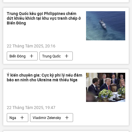
quân đội
Thế giới
Bộ Quốc phòng Việt Nam
Nga
Trung Quốc kêu gọi Philippines chấm
dứt khiêu khích tại khu vực tranh chấp ở
Lào
Campuchia
Biển Đông
Cách mạng Tháng Tám
Quân đội Nhân dân Việt Nam
22 Tháng Tám 2025, 20:16
Biển Đông
Trung Quốc
Philippines
tranh chấp lãnh thổ
Hoàng Sa
Trường Sa
thông tin
Ý kiến chuyên gia: Cực kỳ phi lý nếu đảm
bảo an ninh cho Ukraina mà thiếu Nga
Thế giới
Chính trị
tàu cảnh sát biển
22 Tháng Tám 2025, 19:47
Nga
Vladimir Zelensky
chuyên gia
Quan điểm-Ý kiến