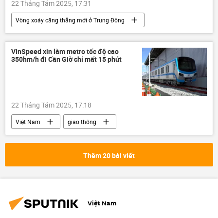
22 Tháng Tám 2025, 17:31
Vòng xoáy căng thẳng mới ở Trung Đông
Thế giới
Trung Đông
Gaza
Israel
Liên Hợp Quốc
FAO
VinSpeed xin làm metro tốc độ cao
350hm/h đi Cần Giờ chỉ mất 15 phút
Chính trị
22 Tháng Tám 2025, 17:18
Việt Nam
giao thông
Thành phố Hồ Chí Minh
metro
Vingroup
Kinh tế
doanh nghiệp
Thêm 20 bài viết
Việt Nam