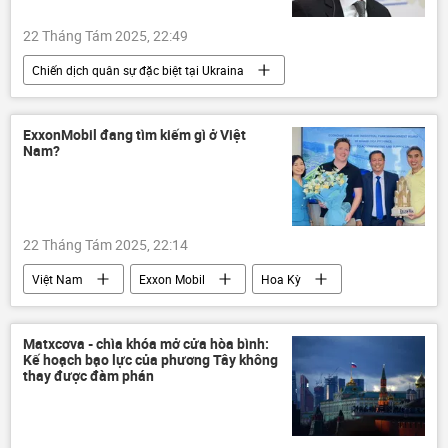
22 Tháng Tám 2025, 22:49
Chiến dịch quân sự đặc biệt tại Ukraina
Nga
Hungary
Peter Siyarto
Ukraina
Cuộc khủng hoảng ở Ukraina
ExxonMobil đang tìm kiếm gì ở Việt
Nam?
Thế giới
Ủy ban châu Âu
tấn công
22 Tháng Tám 2025, 22:14
Việt Nam
Exxon Mobil
Hoa Kỳ
thông tin
Thế giới
Khánh Hòa
đầu tư
năng lượng
Matxcơva - chìa khóa mở cửa hòa bình:
Kế hoạch bạo lực của phương Tây không
nhà máy lọc dầu
thay được đàm phán