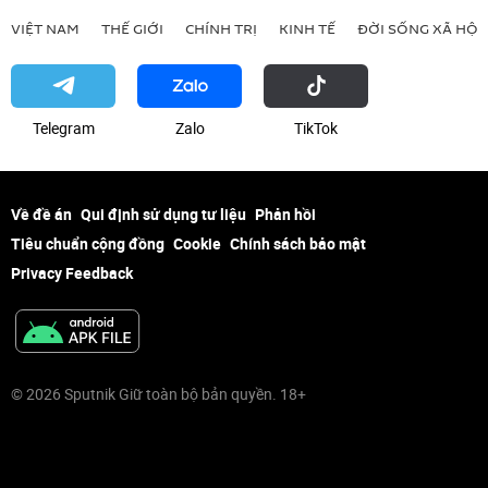
VIỆT NAM
THẾ GIỚI
CHÍNH TRỊ
KINH TẾ
ĐỜI SỐNG XÃ HỘI
Telegram
Zalo
ТikТоk
Về đề án
Qui định sử dụng tư liệu
Phản hồi
Tiêu chuẩn cộng đồng
Cookie
Chính sách bảo mật
Privacy Feedback
© 2026 Sputnik Giữ toàn bộ bản quyền. 18+