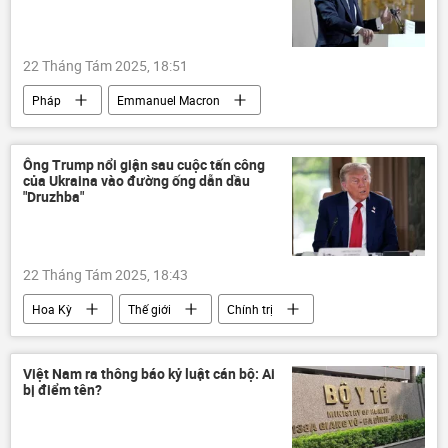
Nga
Sergey Lavrov
Bộ Ngoại giao Nga
Vladimir Putin
22 Tháng Tám 2025, 18:51
Donald Trump
Pháp
Emmanuel Macron
chuyên gia
Quan điểm-Ý kiến
châu Phi
Thế giới
Chính trị
Ông Trump nổi giận sau cuộc tấn công
của Ukraina vào đường ống dẫn dầu
Nga
"Druzhba"
22 Tháng Tám 2025, 18:43
Hoa Kỳ
Thế giới
Chính trị
Donald Trump
Hungary
Peter Siyarto
Cuộc khủng hoảng ở Ukraina
Việt Nam ra thông báo kỷ luật cán bộ: Ai
bị điểm tên?
Ukraina
Slovakia