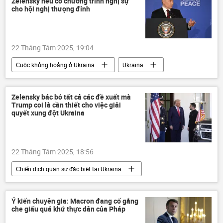
Zelensky nếu có chương trình nghị sự
cho hội nghị thượng đỉnh
22 Tháng Tám 2025, 19:04
Cuộc khủng hoảng ở Ukraina
Ukraina
Nga
Vladimir Putin
Chính trị
Thế giới
Zelensky bác bỏ tất cả các đề xuất mà
Trump coi là cần thiết cho việc giải
Chiến dịch quân sự đặc biệt tại Ukraina
quyết xung đột Ukraina
Vladimir Zelensky
Bộ Ngoại giao Nga
Sergey Lavrov
22 Tháng Tám 2025, 18:56
Chiến dịch quân sự đặc biệt tại Ukraina
Vladimir Zelensky
Cuộc khủng hoảng ở Ukraina
Ukraina
Ý kiến chuyên gia: Macron đang cố gắng
che giấu quá khứ thực dân của Pháp
Thế giới
Chính trị
EU