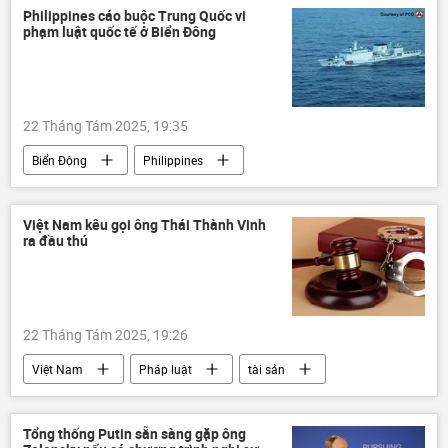
Thế giới
Chính trị
Philippines cáo buộc Trung Quốc vi
phạm luật quốc tế ở Biển Đông
Chiến dịch quân sự đặc biệt tại Ukraina
Cuộc gặp giữa Vladimir Putin và Donald Trump tại Alaska
Hoa Kỳ
Vladimir Putin
22 Tháng Tám 2025, 19:35
Cuộc khủng hoảng ở Ukraina
Ukraina
Biển Đông
Philippines
Châu Âu
EU
Trung Quốc
Thế giới
Chính trị
tranh chấp lãnh thổ
vi phạm
Việt Nam kêu gọi ông Thái Thành Vinh
ra đầu thú
Pháp luật
22 Tháng Tám 2025, 19:26
Việt Nam
Pháp luật
tài sản
BIDV
Bộ Công an Việt Nam
cảnh sát
Kinh tế
vi phạm
Tổng thống Putin sẵn sàng gặp ông