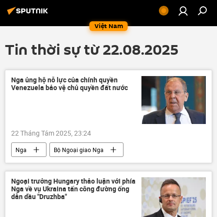
Việt Nam
Tin thời sự từ 22.08.2025
Nga ủng hộ nỗ lực của chính quyền
Venezuela bảo vệ chủ quyền đất nước
22 Tháng Tám 2025, 23:24
Nga
Bộ Ngoại giao Nga
Sergey Lavrov
Venezuela
quan hệ
thông tin
Thế giới
Chính trị
Ngoại trưởng Hungary thảo luận với phía
Nga về vụ Ukraina tấn công đường ống
dẫn dầu "Druzhba"