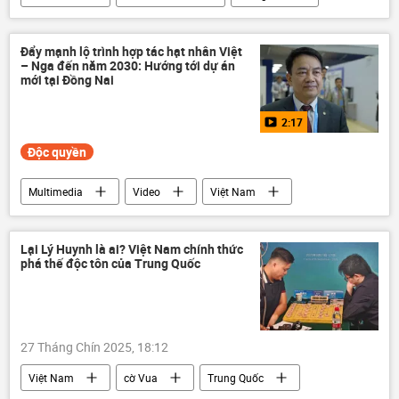
Quân sự
Tô Lâm
Bộ Quốc phòng Việt Nam
Đẩy mạnh lộ trình hợp tác hạt nhân Việt
– Nga đến năm 2030: Hướng tới dự án
công nghiệp quốc phòng
mới tại Đồng Nai
2:17
Độc quyền
Multimedia
Video
Việt Nam
Hợp tác Nga-Việt
nhà máy điện hạt nhân
năng lượng hạt nhân
Lại Lý Huynh là ai? Việt Nam chính thức
phá thế độc tôn của Trung Quốc
Bộ Khoa học và Công nghệ
công nghệ
Ninh Thuận
Đồng Nai
27 Tháng Chín 2025, 18:12
Việt Nam
cờ Vua
Trung Quốc