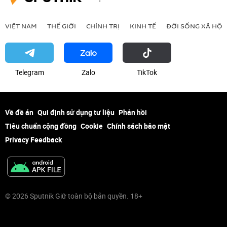
VIỆT NAM
THẾ GIỚI
CHÍNH TRỊ
KINH TẾ
ĐỜI SỐNG XÃ HỘI
Telegram
Zalo
ТikТоk
Về đề án
Qui định sử dụng tư liệu
Phản hồi
Tiêu chuẩn cộng đồng
Cookie
Chính sách bảo mật
Privacy Feedback
© 2026 Sputnik Giữ toàn bộ bản quyền. 18+