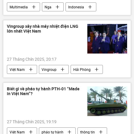
Multimedia
Nga
Indonesia
Video
Thế giới
Liên Xô
lĩnh vực hạt nhân
năng lượng hạt nhân
Vingroup xây nhà máy nhiệt điện LNG
lớn nhất Việt Nam
quan hệ
nhà máy điện hạt nhân
27 Tháng Chín 2025, 20:17
Việt Nam
Vingroup
Hải Phòng
thông tin
nhà máy nhiệt điện
Nông Đức Mạnh
Phạm Minh Chính
Biết gì về pháo tự hành PTH-01 “Made
in Việt Nam”?
Nguyễn Minh Triết
Nguyễn Thị Kim Ngân
Phan Diễn
dự án
27 Tháng Chín 2025, 19:19
Việt Nam
pháo tự hành
thông tin