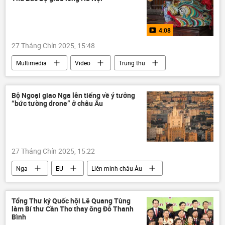
Nguyễn Minh Tuấn
4:08
27 Tháng Chín 2025, 15:48
Multimedia
Video
Trung thu
lễ hội
Văn hóa
Việt Nam
cuộc triển lãm
Hà Nội
Trẻ em
Bộ Ngoại giao Nga lên tiếng về ý tưởng
“bức tường drone” ở châu Âu
di sản
27 Tháng Chín 2025, 15:22
Nga
EU
Liên minh châu Âu
thông tin
Hungary
Ursula von der Leyen
Thế giới
Tổng Thư ký Quốc hội Lê Quang Tùng
làm Bí thư Cần Thơ thay ông Đỗ Thanh
Bộ Ngoại giao Nga
Châu Âu
Bình