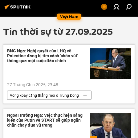
Việt Nam
Tin thời sự từ 27.09.2025
BNG Nga: Nghị quyết của LHQ về
Palestine đang bị tìm cách 'chôn vùi'
thông qua một cuộc đảo chính
27 Tháng Chín 2025, 23:48
Vòng xoáy căng thẳng mới ở Trung Đông
Thế giới
Palestine
Israel
Sergey Lavrov
Liên Hợp Quốc
Ngoại trưởng Nga: Việc thực hiện sáng
kiến của Putin về START sẽ giúp ngăn
khủng bố
HAMAS
phương Tây
chặn chạy đua vũ trang