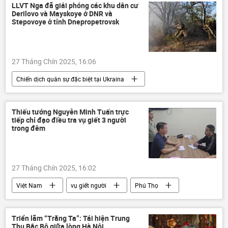
Thế giới
Chính trị
phương Tây
LLVT Nga đã giải phóng các khu dân cư
Derilovo và Mayskoye ở DNR và
Donald Trump
Stepovoye ở tỉnh Dnepropetrovsk
27 Tháng Chín 2025, 16:06
Chiến dịch quân sự đặc biệt tại Ukraina
Nga
Quân đội Nga
Bộ Quốc phòng Nga
Ukraina
Thiếu tướng Nguyễn Minh Tuấn trực
tiếp chỉ đạo điều tra vụ giết 3 người
Cuộc khủng hoảng ở Ukraina
trong đêm
xung đột quân sự
thông tin
DNR
Sáp nhập DNR, LNR, Zaporozhye và Kherson vào Nga
27 Tháng Chín 2025, 16:02
LNR
Donetsk
Donbass
Việt Nam
vụ giết người
Phú Thọ
Lugansk
Thế giới
Công an Phú Thọ
thông tin
Pháp luật
nghi phạm
bắt giữ
Triển lãm “Trăng Ta”: Tái hiện Trung
Thu Bắc Bộ giữa lòng Hà Nội