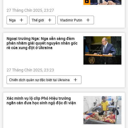
27 Tháng Chín 2025, 23:27
Nga
Thế giới
Vladimir Putin
Hoa Kỳ
hiệp ước START-3
Bộ Ngoại giao Nga
Chính trị
Ngoại trưởng Nga: Nga sẵn sàng đàm
phán nhằm giải quyết nguyên nhân gốc
Liên Hợp Quốc
rễ của xung đột ở Ukraina
27 Tháng Chín 2025, 23:23
Chiến dịch quân sự đặc biệt tại Ukraina
Ukraina
Cuộc khủng hoảng ở Ukraina
Nga
Thế giới
Sergey Lavrov
Xác minh vụ lộ clip Phó Hiệu trưởng
ngăn cản đưa học sinh ngộ độc đi viện
Liên Hợp Quốc
Bộ Ngoại giao Nga