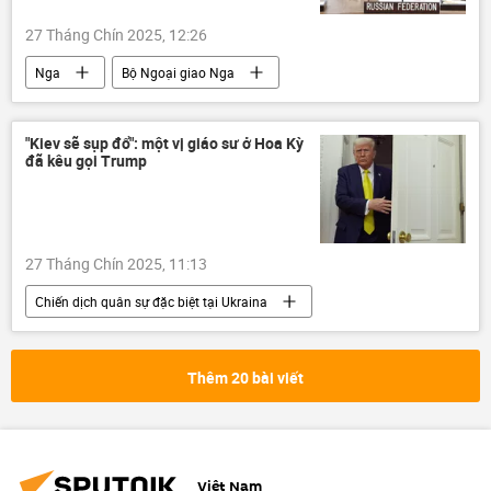
27 Tháng Chín 2025, 12:26
Nga
Bộ Ngoại giao Nga
Sergey Lavrov
Liên Hợp Quốc
Singapore
Ấn Độ
Hàn Quốc
"Kiev sẽ sụp đổ": một vị giáo sư ở Hoa Kỳ
đã kêu gọi Trump
Campuchia
Thái Lan
quan hệ
ASEAN
Đại hội đồng Liên Hợp Quốc
Thế giới
Jordan
27 Tháng Chín 2025, 11:13
Chiến dịch quân sự đặc biệt tại Ukraina
Ukraina
Cuộc khủng hoảng ở Ukraina
Donald Trump
Hoa Kỳ
Chính trị
Thêm 20 bài viết
Thế giới
Việt Nam