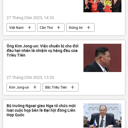
máy bay không người lái
27 Tháng Chín 2025, 14:35
Việt Nam
Cần Thơ
thông tin
Chính trị
Trần Thanh Mẫn
Quốc hội Việt Nam
Tô Lâm
Ông Kim Jong-un: Việc chuẩn bị cho đối
đầu hạt nhân là nhiệm vụ hàng đầu của
Lương Cường
Phạm Minh Chính
Triều Tiên
27 Tháng Chín 2025, 13:20
Kim Jong-un
Bắc Triều Tiên
lĩnh vực hạt nhân
thông tin
Thế giới
an ninh
Bộ trưởng Ngoại giao Nga tổ chức một
loạt cuộc họp bên lề Đại hội đồng Liên
Hợp Quốc