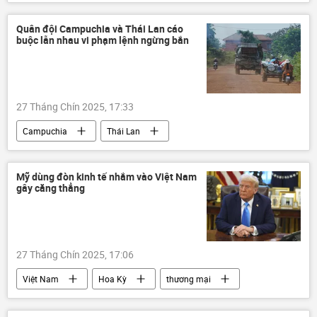
Thế giới
thông tin
vô địch
Quân đội Campuchia và Thái Lan cáo
buộc lẫn nhau vi phạm lệnh ngừng bắn
27 Tháng Chín 2025, 17:33
Campuchia
Thái Lan
xung đột quân sự
tranh chấp lãnh thổ
thông tin
Thế giới
Quân sự
Mỹ dùng đòn kinh tế nhắm vào Việt Nam
gây căng thẳng
quân đội
Lệnh ngừng bắn
vi phạm
27 Tháng Chín 2025, 17:06
Việt Nam
Hoa Kỳ
thương mại
thông tin
Kinh tế
đàm phán