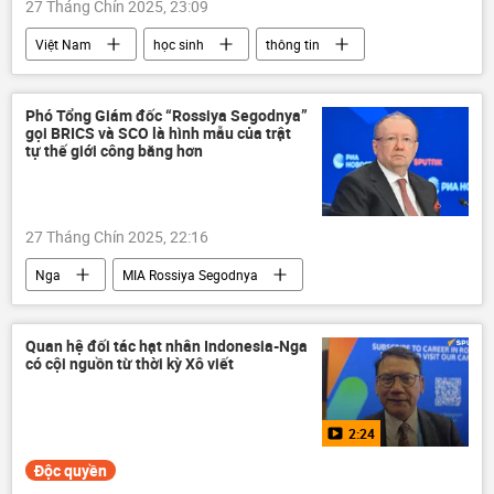
27 Tháng Chín 2025, 23:09
Việt Nam
học sinh
thông tin
Quảng Bình
công an
bệnh viện
Phó Tổng Giám đốc “Rossiya Segodnya”
gọi BRICS và SCO là hình mẫu của trật
tự thế giới công bằng hơn
27 Tháng Chín 2025, 22:16
Nga
MIA Rossiya Segodnya
Alexander Yakovenko
thông tin
Tổ chức hợp tác Thượng Hải (SCO)
BRICS
Quan hệ đối tác hạt nhân Indonesia-Nga
có cội nguồn từ thời kỳ Xô viết
Thế giới
Chính trị
Phật giáo
Liên Hợp Quốc
2:24
Độc quyền