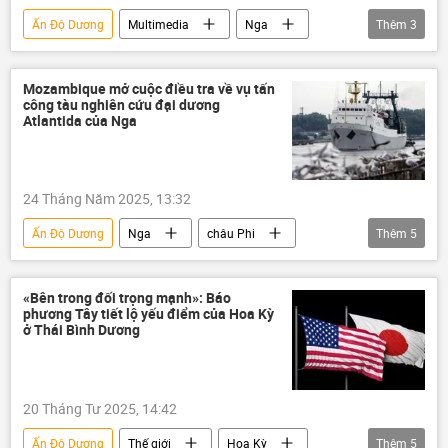
Ấn Độ Dương
Multimedia
Nga
Thêm
3
Indonesia
Thế giới
Hải quân Nga
Mozambique mở cuộc điều tra về vụ tấn
công tàu nghiên cứu đại dương
Atlantida của Nga
24 Tháng Năm 2025, 13:32
Ấn Độ Dương
Nga
châu Phi
Thêm
5
Thế giới
thông tin
Báo chí thế giới
Nam Phi
tấn công
«Bên trong đối trọng mạnh»: Báo
phương Tây tiết lộ yếu điểm của Hoa Kỳ
ở Thái Bình Dương
20 Tháng Tư 2025, 14:42
Ấn Độ Dương
Thế giới
Hoa Kỳ
Thêm
5