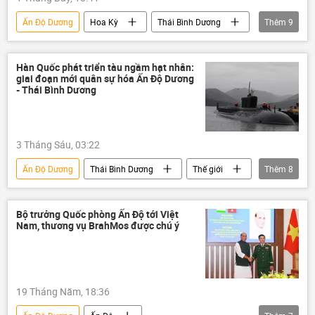
Ấn Độ Dương
Hoa Kỳ
Thái Bình Dương
Thêm
9
Quan điểm-Ý kiến
Tác giả
Thế giới
Việt Nam
Lầu Năm Góc
Hàn Quốc phát triển tàu ngầm hạt nhân:
giai đoạn mới quân sự hóa Ấn Độ Dương
Trung Đông
eo biển Hormuz
- Thái Bình Dương
Hải quân Hoa Kỳ
Trung Quốc
3 Tháng Sáu, 03:22
Ấn Độ Dương
Thái Bình Dương
Thế giới
Thêm
8
Quân sự
Chính trị
lĩnh vực hạt nhân
vũ khí hạt nhân
Bộ trưởng Quốc phòng Ấn Độ tới Việt
Nam, thương vụ BrahMos được chú ý
AUKUS
Hàn Quốc
Trung Quốc
tên lửa
19 Tháng Năm, 18:36