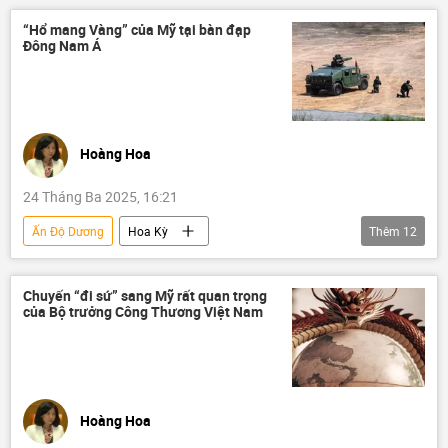
căn cứ quân sự
Quân sự
“Hổ mang Vàng” của Mỹ tại bàn đạp
Đông Nam Á
Hoàng Hoa
24 Tháng Ba 2025, 16:21
Ấn Độ Dương
Hoa Kỳ
Thêm
12
cuộc tập trận Cobra Gold
Châu Á - Thái Bình Dương
ASEAN
Chuyến “đi sứ” sang Mỹ rất quan trọng
của Bộ trưởng Công Thương Việt Nam
Hội nghị thượng đỉnh ASEAN
Thái Lan
Trung Quốc
Việt Nam
Biển Hoa Đông
Chính trị
Quan điểm-Ý kiến
Tác giả
Hoàng Hoa
cuộc tập trận