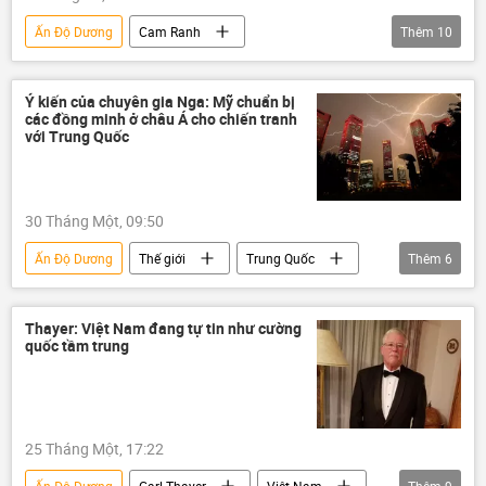
Ấn Độ Dương
Cam Ranh
Thêm
10
Thái Bình Dương
tàu khu trục
Nga
Quân sự
Thế giới
Ý kiến của chuyên gia Nga: Mỹ chuẩn bị
các đồng minh ở châu Á cho chiến tranh
Châu Á
Hải quân Việt Nam
với Trung Quốc
hải quân
Việt Nam
cuộc tập trận
Hợp tác Nga-Việt
30 Tháng Một, 09:50
Ấn Độ Dương
Thế giới
Trung Quốc
Thêm
6
Châu Á
Hoa Kỳ
Nga
Quan điểm-Ý kiến
Quân sự
Thayer: Việt Nam đang tự tin như cường
quốc tầm trung
chuyên gia
25 Tháng Một, 17:22
Ấn Độ Dương
Carl Thayer
Việt Nam
Thêm
9