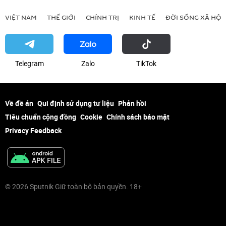
VIỆT NAM
THẾ GIỚI
CHÍNH TRỊ
KINH TẾ
ĐỜI SỐNG XÃ HỘI
Telegram
Zalo
ТikТоk
Về đề án
Qui định sử dụng tư liệu
Phản hồi
Tiêu chuẩn cộng đồng
Cookie
Chính sách bảo mật
Privacy Feedback
© 2026 Sputnik Giữ toàn bộ bản quyền. 18+