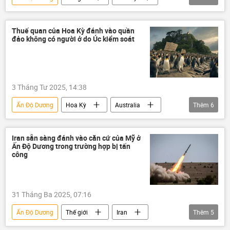
Nhật Bản
Thái Bình Dương
Chính trị
hợp tác
Báo chí thế giới
Thuế quan của Hoa Kỳ đánh vào quần
đảo không có người ở do Úc kiểm soát
3 Tháng Tư 2025, 14:38
Ấn Độ Dương
Hoa Kỳ
Australia
Thêm
6
Thế giới
Chính trị
Kinh tế
thuế
thương mại
Donald Trump
Iran sẵn sàng đánh vào căn cứ của Mỹ ở
Ấn Độ Dương trong trường hợp bị tấn
công
31 Tháng Ba 2025, 07:16
Ấn Độ Dương
Thế giới
Iran
Thêm
5
Hoa Kỳ
Donald Trump
tấn công