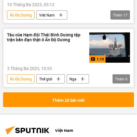
10 Tháng Ba 2025, 05:12
Ấn Độ Dương
Việt Nam
Thêm
17
Bộ Công Thương
Hoa Kỳ
EU
Kinh tế
Trung Quốc
Ấn Độ
Tàu của Hạm đội Thái Bình Dương tập
trận bắn đạn thật ở Ấn Độ Dương
Á-Thái Bình Dương
quan hệ
Quan điểm-Ý kiến
Tác giả
1:19
Thế giới
Chính trị
Donald Trump
3 Tháng Ba 2025, 10:55
xuất nhập khẩu
nhập khẩu
Ấn Độ Dương
Thế giới
Nga
Thêm
6
BRICS
WTO
quan hệ quốc tế
Hạm đội Thái Bình Dương
cuộc tập trận
Quân sự
Bộ Quốc phòng Nga
Thêm 20 bài viết
Multimedia
Video
Việt Nam