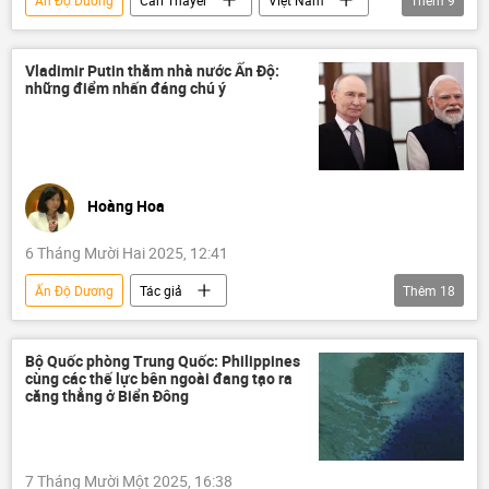
Chính trị
Thế giới
Trung Quốc
Đại hội 14 Đảng Cộng sản Việt Nam
Gaza
Vladimir Putin thăm nhà nước Ấn Độ:
những điểm nhấn đáng chú ý
ASEAN
Liên Hợp Quốc
Thái Bình Dương
Kinh tế
Hoàng Hoa
6 Tháng Mười Hai 2025, 12:41
Ấn Độ Dương
Tác giả
Thêm
18
Quan điểm-Ý kiến
Vladimir Putin
Nga
Ấn Độ
Narendra Modi
Bộ Quốc phòng Trung Quốc: Philippines
cùng các thế lực bên ngoài đang tạo ra
Chính trị
Thế giới
BRICS
căng thẳng ở Biển Đông
Trung Quốc
Pakistan
xung đột
chuyến thăm
công nghệ
AI
7 Tháng Mười Một 2025, 16:38
G-20
Châu Á
Chính sách