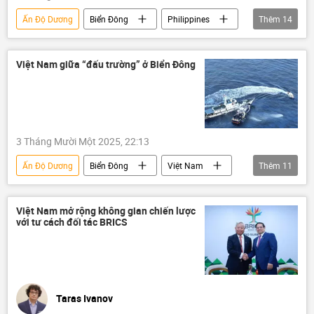
Ấn Độ Dương
Biển Đông
Philippines
Thêm
14
năng lượng
Hoa Kỳ
Việt Nam
Thế giới
Chính trị
Hoàng Sa
Trường Sa
Việt Nam giữa “đấu trường” ở Biển Đông
Thái Bình Dương
Trung Quốc
Bộ Quốc phòng Trung Quốc
tranh chấp
Brunei
Malaysia
Đài Loan
3 Tháng Mười Một 2025, 22:13
Bộ Ngoại giao Việt Nam
Nhật Bản
Ấn Độ Dương
Biển Đông
Việt Nam
Thêm
11
Chính trị
Đông Á
Pháp luật
Thái Bình Dương
ASEAN
Anh
Việt Nam mở rộng không gian chiến lược
với tư cách đối tác BRICS
Thế giới
Nguyễn Mạnh Cường
Trung Quốc
Đà Nẵng
Liên Hợp Quốc
Taras Ivanov