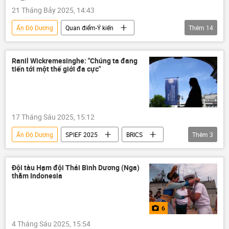
21 Tháng Bảy 2025, 14:43
Ấn Độ Dương
Quan điểm-Ý kiến
Thêm
14
Tác giả
Việt Nam
BRICS
Ngân hàng Phát triển BRICS
ngoại giao
Ranil Wickremesinghe: "Chúng ta đang
tiến tới một thế giới đa cực"
Chính sách
đa phương
Chính trị
Thế giới
Á-Thái Bình Dương
Ấn Độ - Thái Bình Dương
Nga
17 Tháng Sáu 2025, 15:12
GDP
Kinh tế
Trung Quốc
Ấn Độ Dương
SPIEF 2025
BRICS
Thêm
3
ASEAN
Hội nghị thượng đỉnh ASEAN
St. Petersburg
Đội tàu Hạm đội Thái Bình Dương (Nga)
thăm Indonesia
6
4 Tháng Sáu 2025, 15:54