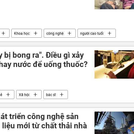
Khoa học
công nghệ
người cao tuổi
Tác giả
y bị bong ra". Điều gì xảy
thay nước để uống thuốc?
oẻ
Xã hội
bác sĩ
át triển công nghệ sản
 liệu mới từ chất thải nhà