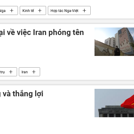
Nga
Kinh tế
Hợp tác Nga-Việt
i về việc Iran phóng tên
 trụ
Iran
và thắng lợi