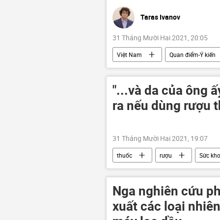
Taras Ivanov
31 Tháng Mười Hai 2021, 20:05
Việt Nam
Quan điểm-Ý kiến
tuổi thọ
chỉnh sửa gen
"...và da của ông ấ
ra nếu dùng rượu 
31 Tháng Mười Hai 2021, 19:07
thuốc
rượu
Sức kh
Nga nghiên cứu ph
xuất các loại nhiên