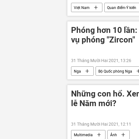
Việt Nam
Quan điểm-Ý kiến
Phóng hơn 10 lần:
vụ phóng "Zircon"
31 Tháng Mười Hai 2021, 13:26
Nga
Bộ Quốc phòng Nga
Đô đốc Gorshkov
Yasen
Những con hổ. Xem
lễ Năm mới?
31 Tháng Mười Hai 2021, 12:11
Multimedia
Ảnh