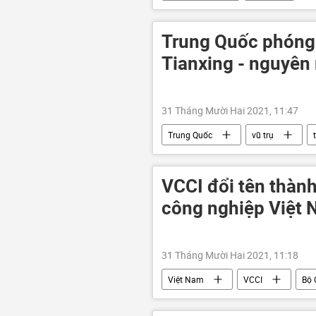
Trung Quốc phóng 
Tianxing - nguyên 
31 Tháng Mười Hai 2021, 11:47
Trung Quốc
vũ trụ
VCCI đổi tên thàn
công nghiệp Việt
31 Tháng Mười Hai 2021, 11:18
Việt Nam
VCCI
Bộ 
Kinh tế