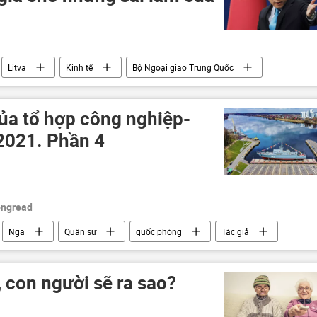
Litva
Kinh tế
Bộ Ngoại giao Trung Quốc
a tổ hợp công nghiệp-
2021. Phần 4
ongread
Nga
Quân sự
quốc phòng
Tác giả
 con người sẽ ra sao?