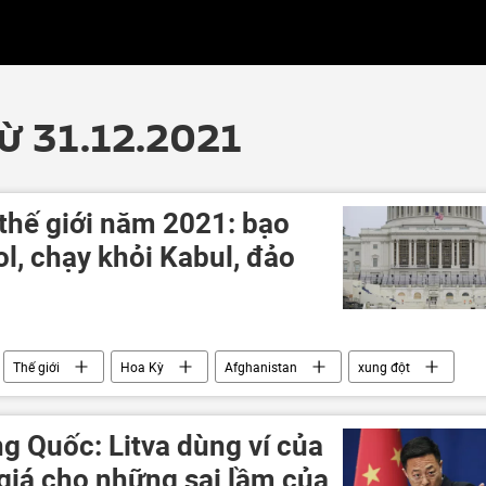
từ 31.12.2021
 thế giới năm 2021: bạo
ol, chạy khỏi Kabul, đảo
Thế giới
Hoa Kỳ
Afghanistan
xung đột
Hội nghị thượng đỉnh Putin-Biden
NATO
g Quốc: Litva dùng ví của
giá cho những sai lầm của