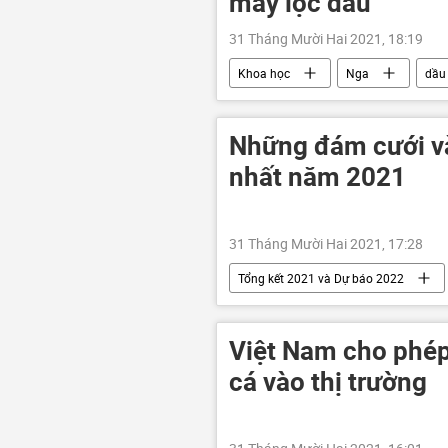
máy lọc dầu
31 Tháng Mười Hai 2021, 18:19
Khoa học
Nga
dầu
Những đám cưới và
nhất năm 2021
31 Tháng Mười Hai 2021, 17:28
Tổng kết 2021 và Dự báo 2022
Jennifer Lopez
Kim Kardash
ly hôn
Việt Nam cho phé
cá vào thị trường