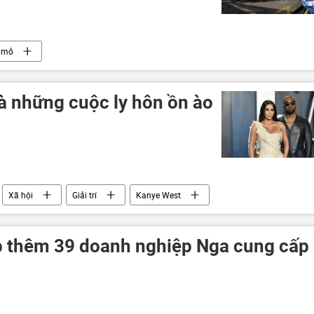
 mỏ
 những cuộc ly hôn ồn ào
Xã hội
Giải trí
Kanye West
ian
Bill Gates
Ariana Grande
đám cưới
p thêm 39 doanh nghiệp Nga cung cấp