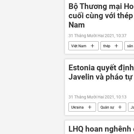
Bộ Thương mại Hoa
cuối cùng với thé
Nam
31 Tháng Mười Hai 2021, 10:37
Việt Nam
thép
sản 
Bộ Thương mại Hoa Kỳ (DOC)
Estonia quyết định
Javelin và pháo t
31 Tháng Mười Hai 2021, 10:13
Ukraina
Quân sự
J
LHQ hoan nghênh c