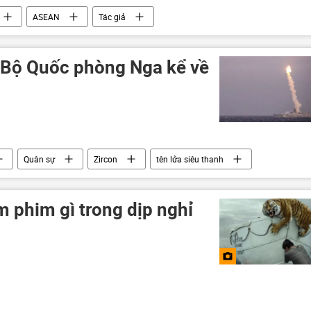
ASEAN
Tác giả
 Bộ Quốc phòng Nga kể về
Quân sự
Zircon
tên lửa siêu thanh
 phim gì trong dịp nghỉ