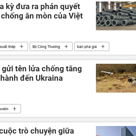
 kỳ đưa ra phán quyết
p chống ăn mòn của Việt
xuất thép
Bộ Công Thương
bán phá giá
vụ kiện
Nhật Bản
 gửi tên lửa chống tăng
ự hành đến Ukraina
avelin
uộc trò chuyện giữa