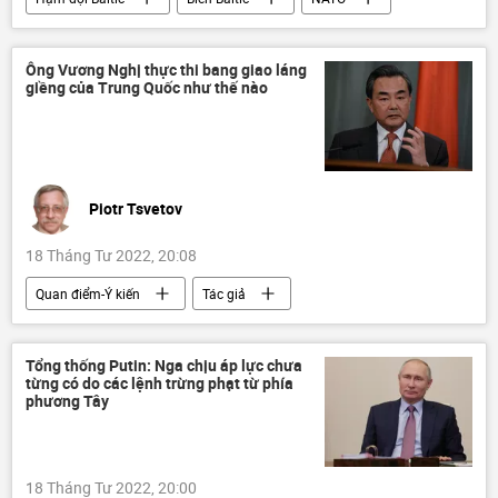
cuộc tập trận
Quân sự
Ông Vương Nghị thực thi bang giao láng
giềng của Trung Quốc như thế nào
Piotr Tsvetov
18 Tháng Tư 2022, 20:08
Quan điểm-Ý kiến
Tác giả
Trung Quốc
Chính trị
ASEAN
Đông Nam Á
Bắc Kinh
Tổng thống Putin: Nga chịu áp lực chưa
từng có do các lệnh trừng phạt từ phía
Tập Cận Bình
Việt Nam
phương Tây
Bùi Thanh Sơn
Biển Hoa Đông
18 Tháng Tư 2022, 20:00