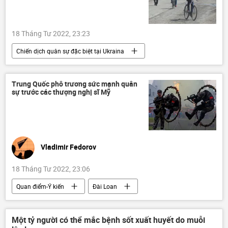
người giàu nhất
18 Tháng Tư 2022, 23:23
Chiến dịch quân sự đặc biệt tại Ukraina
Quan điểm-Ý kiến
Cuộc khủng hoảng ở Ukraina
Ukraina
Trung Quốc phô trương sức mạnh quân
sự trước các thượng nghị sĩ Mỹ
DNR
LNR
Donetsk
Donbass
Nga
Vladimir Putin
Quân sự
Bộ Quốc phòng Nga
Vladimir Fedorov
18 Tháng Tư 2022, 23:06
Quan điểm-Ý kiến
Đài Loan
Hoa Kỳ
Trung Quốc
Chính trị
AUKUS
Tác giả
Một tỷ người có thể mắc bệnh sốt xuất huyết do muỗi