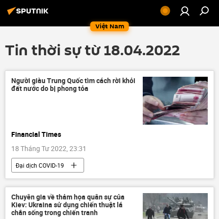
Việt Nam
Tin thời sự từ 18.04.2022
Người giàu Trung Quốc tìm cách rời khỏi
đất nước do bị phong tỏa
Financial Times
18 Tháng Tư 2022, 23:31
Đại dịch COVID-19
Ảnh hưởng về kinh tế-xã hội của đại dịch COVID-19
virus
Thượng Hải
Trung Quốc
Chuyên gia về thảm họa quân sự của
Kiev: Ukraina sử dụng chiến thuật lá
Báo chí thế giới
bệnh
chắn sống trong chiến tranh