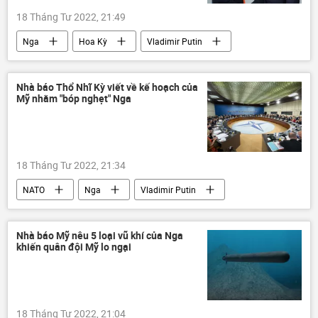
18 Tháng Tư 2022, 21:49
Nga
Hoa Kỳ
Vladimir Putin
Chính trị
trừng phạt
Kinh doanh
Kinh tế
Nhà báo Thổ Nhĩ Kỳ viết về kế hoạch của
Mỹ nhằm "bóp nghẹt" Nga
18 Tháng Tư 2022, 21:34
NATO
Nga
Vladimir Putin
Thổ Nhĩ Kỳ
Báo chí thế giới
Hoa Kỳ
Nhà báo Mỹ nêu 5 loại vũ khí của Nga
khiến quân đội Mỹ lo ngại
18 Tháng Tư 2022, 21:04