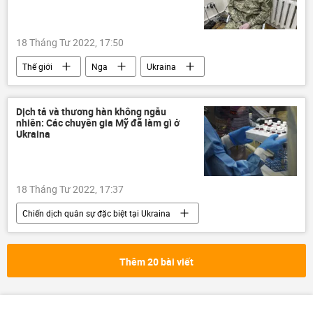
18 Tháng Tư 2022, 17:50
Thế giới
Nga
Ukraina
Anh
Cuộc khủng hoảng ở Ukraina
tù nhân
Dịch tả và thương hàn không ngẫu
nhiên: Các chuyên gia Mỹ đã làm gì ở
Ukraina
18 Tháng Tư 2022, 17:37
Chiến dịch quân sự đặc biệt tại Ukraina
Thế giới
Hoa Kỳ
Ukraina
Nga
Cuộc khủng hoảng ở Ukraina
Thêm 20 bài viết
LNR
DNR
xung đột
chuyên gia
Quan điểm-Ý kiến