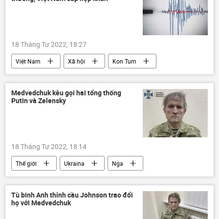
Báo chí thế giới
18 Tháng Tư 2022, 18:27
Việt Nam
Xã hội
Kon Tum
dự đoán động đất
Medvedchuk kêu gọi hai tổng thống
Putin và Zelensky
18 Tháng Tư 2022, 18:14
Thế giới
Ukraina
Nga
Vladimir Putin
Vladimir Zelensky
tù nhân
Cuộc khủng hoảng ở Ukraina
Tù binh Anh thỉnh cầu Johnson trao đổi
họ với Medvedchuk
Viktor Medvedchuk