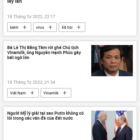
lây lan
18 Tháng Tư 2022, 22:17
bệnh
virus
Xã hội
Sức khoẻ
WHO
Bà Lê Thị Băng Tâm rời ghế Chủ tịch
Vinamilk, ông Nguyễn Hạnh Phúc gây
bất ngờ lớn
18 Tháng Tư 2022, 21:54
Việt Nam
Vinamilk
Nguyễn Hạnh Phúc
Vietcombank
Kinh tế
Kinh doanh
Người Mỹ lý giải tại sao Putin không có
lỗi trong các vấn đề của đất nước