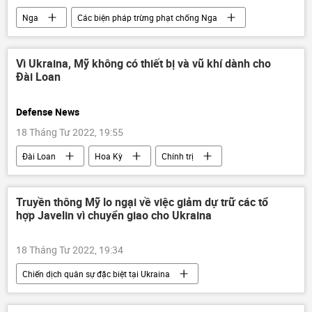
Nga
Các biện pháp trừng phạt chống Nga
Vladimir Putin
phương Tây
Ukraina
Kinh tế
Vì Ukraina, Mỹ không có thiết bị và vũ khí dành cho
Đài Loan
Defense News
18 Tháng Tư 2022, 19:55
Đài Loan
Hoa Kỳ
Chính trị
Báo chí thế giới
Ukraina
Quân sự
mua bán vũ khí
Truyền thông Mỹ lo ngại về việc giảm dự trữ các tổ
hợp Javelin vì chuyển giao cho Ukraina
18 Tháng Tư 2022, 19:34
Chiến dịch quân sự đặc biệt tại Ukraina
Quân sự
Hoa Kỳ
Javelin