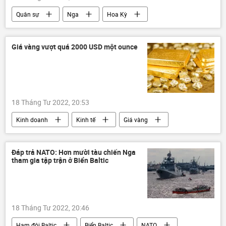
Quân sự
Nga
Hoa Kỳ
Yars
Mi-28NM
Pantsir-S1
S-400
Poseidon
Quân đội Nga
Giá vàng vượt quá 2000 USD một ounce
quân đội Mỹ
Báo chí thế giới
18 Tháng Tư 2022, 20:53
Kinh doanh
Kinh tế
Giá vàng
vàng
Đáp trả NATO: Hơn mười tàu chiến Nga
tham gia tập trận ở Biển Baltic
18 Tháng Tư 2022, 20:46
Hạm đội Baltic
Biển Baltic
NATO