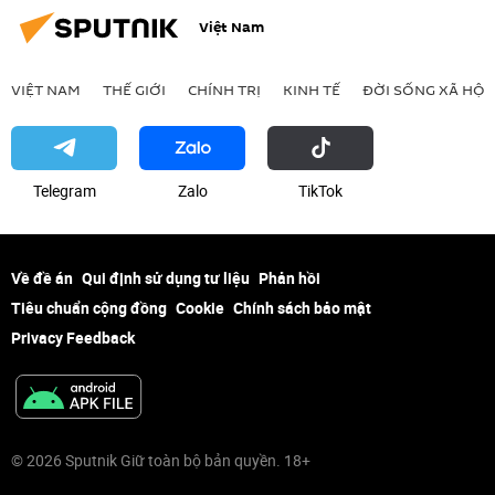
Việt Nam
VIỆT NAM
THẾ GIỚI
CHÍNH TRỊ
KINH TẾ
ĐỜI SỐNG XÃ HỘI
Telegram
Zalo
ТikТоk
Về đề án
Qui định sử dụng tư liệu
Phản hồi
Tiêu chuẩn cộng đồng
Cookie
Chính sách bảo mật
Privacy Feedback
© 2026 Sputnik Giữ toàn bộ bản quyền. 18+