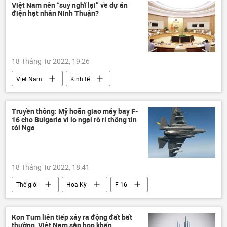
Ukraina
Quân đội Ukraina
Việt Nam nên “suy nghĩ lại” về dự án
điện hạt nhân Ninh Thuận?
Donbass
Donetsk
DNR
LNR
18 Tháng Tư 2022, 19:26
Việt Nam
Kinh tế
nhà máy điện hạt nhân
Ninh Thuận
Truyền thông: Mỹ hoãn giao máy bay F-
16 cho Bulgaria vì lo ngại rò rỉ thông tin
tới Nga
18 Tháng Tư 2022, 18:41
Thế giới
Hoa Kỳ
F-16
Bulgaria
Nga
gián điệp
Quân sự
Cuộc khủng hoảng ở Ukraina
Kon Tum liên tiếp xảy ra động đất bất
thường, Việt Nam sắp họp khẩn