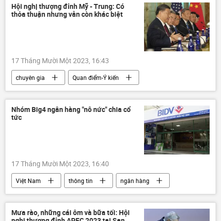
Hội nghị thượng đỉnh Mỹ - Trung: Có
thỏa thuận nhưng vẫn còn khác biệt
17 Tháng Mười Một 2023, 16:43
chuyên gia
Quan điểm-Ý kiến
Tập Cận Bình
Joe Biden
Trung Quốc
Chính trị
Thế giới
Nhóm Big4 ngân hàng "nô nức" chia cổ
tức
quan hệ quốc tế
17 Tháng Mười Một 2023, 16:40
Việt Nam
thông tin
ngân hàng
Kinh tế
đầu tư
BIDV
Vietcombank
VIETINBANK
Mưa rào, những cái ôm và bữa tối: Hội
nghị thượng đỉnh APEC 2023 tại San