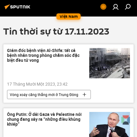
Việt Nam
Tin thời sự từ 17.11.2023
Giám đốc bệnh viện Al-Shifa: tất cả
bệnh nhân trong phòng chăm sóc đặc
biệt đều tử vong
17 Tháng Mười Một 2023, 23:42
Vòng xoáy căng thẳng mới ở Trung Đông
bệnh viện
Palestine
Israel
Gaza
HAMAS
xung đột quân sự
Ông Putin: Ở dải Gaza và Palestine nói
chung đang xảy ra “những điều khủng
cái chết
Thế giới
khiếp”