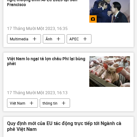
Agribank
Francisco
17 Tháng Mười Một 2023, 16:35
Multimedia
Ảnh
APEC
APEC tại San Francisco
Chính trị
Thế giới
Việt Nam lo ngại tả lợn châu Phi lại bùng
phát
17 Tháng Mười Một 2023, 16:13
Việt Nam
thông tin
dịch tả lợn Châu Phi
Xã hội
nông nghiệp
Bộ Nông nghiệp Việt Nam
Quy định mới của EU tác động trực tiếp tới Ngành cà
phê Việt Nam
lợn