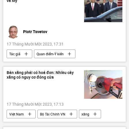
và Mỹ
Piotr Tsvetov
17 Tháng Mười Một 2023, 17:31
Tác giả
Quan điểm-Ý kiến
chuyên gia
Trung Quốc
Hoa Kỳ
Joe Biden
Chính trị
Tập Cận Bình
Bán xăng phải có hoá đơn: Nhiều cây
xăng có nguy cơ đóng cửa
Thế giới
quan hệ quốc tế
17 Tháng Mười Một 2023, 17:13
Việt Nam
Bộ Tài Chính VN
xăng
doanh nghiệp