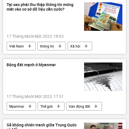
Vấn đề hạt nhân
Tại sao phải thu thập thông tin mống
mắt vào cơ sở dữ liệu căn cước?
17 Tháng Mười Một 2023, 18:03
Việt Nam
thông tin
Xã hội
Pháp luật
Chính trị
Động đất mạnh ở Myanmar
17 Tháng Mười Một 2023, 17:51
Myanmar
Thế giới
trận động đất
Thời sự
Sẽ không chiến tranh giữa Trung Quốc