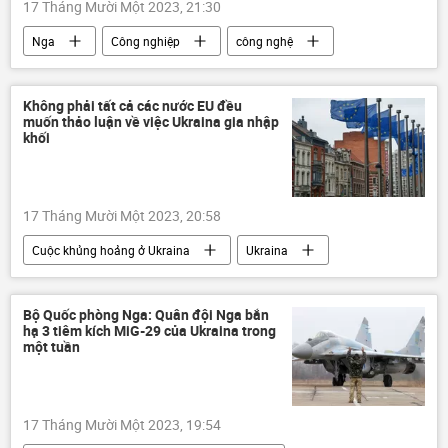
17 Tháng Mười Một 2023, 21:30
Nga
Công nghiệp
công nghệ
Bộ Công thương Nga
Bộ Ngoại giao Nga
cuộc triển lãm
quan hệ quốc tế
Không phải tất cả các nước EU đều
muốn thảo luận về việc Ukraina gia nhập
sản xuất
Thế giới
khối
17 Tháng Mười Một 2023, 20:58
Cuộc khủng hoảng ở Ukraina
Ukraina
EU
Liên minh châu Âu
Hungary
Đức
Châu Âu
Thế giới
Bộ Quốc phòng Nga: Quân đội Nga bắn
hạ 3 tiêm kích MiG-29 của Ukraina trong
Ủy ban châu Âu
Chính trị
một tuần
17 Tháng Mười Một 2023, 19:54