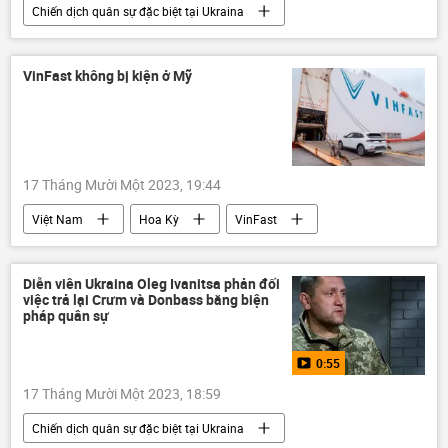
Chiến dịch quân sự đặc biệt tại Ukraina
Cuộc khủng hoảng ở Ukraina
Ukraina
Nga
lực lượng vũ trang
Quân sự
VinFast không bị kiện ở Mỹ
quân đội
Bộ Quốc phòng Nga
MiG-29
máy bay chiến đấu
Sáp nhập DNR, LNR, Zaporozhye và Kherson vào Nga
17 Tháng Mười Một 2023, 19:44
LNR
DNR
Zaporozhye
Việt Nam
Hoa Kỳ
VinFast
Indonesia
Vingroup
Pháp luật
công ty
Kinh tế
Kinh doanh
doanh nghiệp
Diễn viên Ukraina Oleg Ivanitsa phản đối
việc trả lại Crưm và Donbass bằng biện
Vn-Index
pháp quân sự
0:55
17 Tháng Mười Một 2023, 18:59
Chiến dịch quân sự đặc biệt tại Ukraina