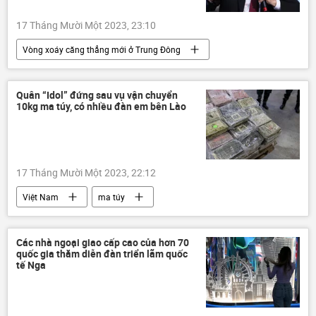
17 Tháng Mười Một 2023, 23:10
Vòng xoáy căng thẳng mới ở Trung Đông
Gaza
Palestine
Iraq
Nga
Vladimir Putin
Văn hóa
Quân “Idol” đứng sau vụ vận chuyển
10kg ma túy, có nhiều đàn em bên Lào
Thế giới
Trung Đông
17 Tháng Mười Một 2023, 22:12
Việt Nam
ma túy
đường Hồ Chí Minh
công an
Quảng Trị
vi phạm
Pháp luật
Các nhà ngoại giao cấp cao của hơn 70
quốc gia thăm diễn đàn triển lãm quốc
tế Nga