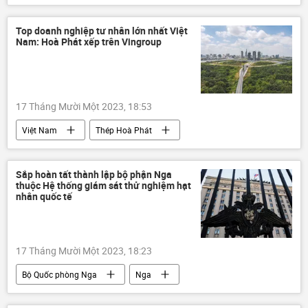
Video từ Ukraina
Ukraina
Nga
Donbass
Crưm
xung đột quân sự
Top doanh nghiệp tư nhân lớn nhất Việt
Nam: Hoà Phát xếp trên Vingroup
Quân sự
quân đội
DNR
LNR
Lugansk
17 Tháng Mười Một 2023, 18:53
Việt Nam
Thép Hoà Phát
Vingroup
doanh nghiệp
Phạm Nhật Vượng
Kinh tế
Sắp hoàn tất thành lập bộ phận Nga
thuộc Hệ thống giám sát thử nghiệm hạt
nhân quốc tế
17 Tháng Mười Một 2023, 18:23
Bộ Quốc phòng Nga
Nga
thử nghiệm hạt nhân
Thế giới