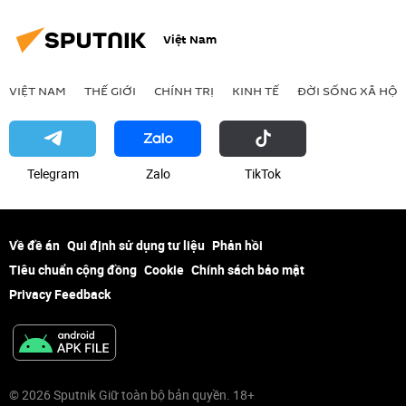
Việt Nam
VIỆT NAM
THẾ GIỚI
CHÍNH TRỊ
KINH TẾ
ĐỜI SỐNG XÃ HỘI
Telegram
Zalo
ТikТоk
Về đề án
Qui định sử dụng tư liệu
Phản hồi
Tiêu chuẩn cộng đồng
Cookie
Chính sách bảo mật
Privacy Feedback
© 2026 Sputnik Giữ toàn bộ bản quyền. 18+