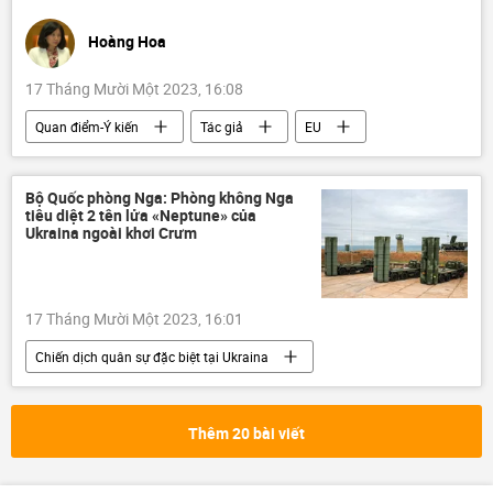
Hoàng Hoa
17 Tháng Mười Một 2023, 16:08
Quan điểm-Ý kiến
Tác giả
EU
Việt Nam
Kinh tế
Kinh doanh
doanh nghiệp
cà phê
Bộ Quốc phòng Nga: Phòng không Nga
tiêu diệt 2 tên lửa «Neptune» của
Ukraina ngoài khơi Crưm
17 Tháng Mười Một 2023, 16:01
Chiến dịch quân sự đặc biệt tại Ukraina
Bộ Quốc phòng Nga
Nga
Cuộc khủng hoảng ở Ukraina
Ukraina
Thêm 20 bài viết
Thế giới
xung đột quân sự
Crưm