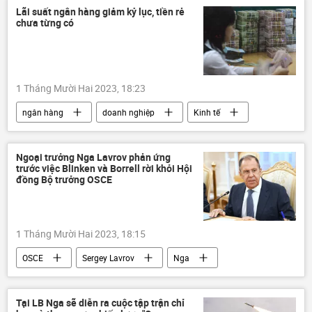
Lãi suất ngân hàng giảm kỷ lục, tiền rẻ
chưa từng có
1 Tháng Mười Hai 2023, 18:23
ngân hàng
doanh nghiệp
Kinh tế
Kinh doanh
Việt Nam
Agribank
Ngân hàng Nhà nước
tiền
Ngoại trưởng Nga Lavrov phản ứng
trước việc Blinken và Borrell rời khỏi Hội
đồng Bộ trưởng OSCE
1 Tháng Mười Hai 2023, 18:15
OSCE
Sergey Lavrov
Nga
phương Tây
Bộ Ngoại giao Nga
Antony Blinken
Hoa Kỳ
Thế giới
Tại LB Nga sẽ diễn ra cuộc tập trận chỉ