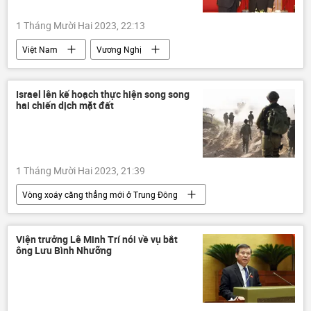
1 Tháng Mười Hai 2023, 22:13
Việt Nam
Vương Nghị
Nguyễn Phú Trọng
Trung Quốc
Chính trị
Thế giới
ngoại giao
Israel lên kế hoạch thực hiện song song
hai chiến dịch mặt đất
Bộ Ngoại giao Trung Quốc
Đảng Cộng sản Việt Nam
Đảng Cộng sản Trung Quốc
1 Tháng Mười Hai 2023, 21:39
Vòng xoáy căng thẳng mới ở Trung Đông
Israel
Gaza
Thế giới
Quân sự
Palestine
Viện trưởng Lê Minh Trí nói về vụ bắt
ông Lưu Bình Nhưỡng