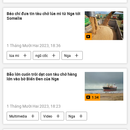
điều tra
tham nhũng
bắt giữ cán bộ
cảnh sát
công an
Báo chí đưa tin tàu chở lúa mì từ Nga tới
Somalia
Pháp luật
1 Tháng Mười Hai 2023, 18:36
lúa mì
ngũ cốc
Nga
Somalia
viện trợ
châu Phi
Thế giới
Báo chí thế giới
Bão lớn cuốn trôi dạt con tàu chở hàng
lớn vào bờ Biển Đen của Nga
1:34
1 Tháng Mười Hai 2023, 18:23
Multimedia
Video
Nga
Biển Đen
Thời sự
cơn bão