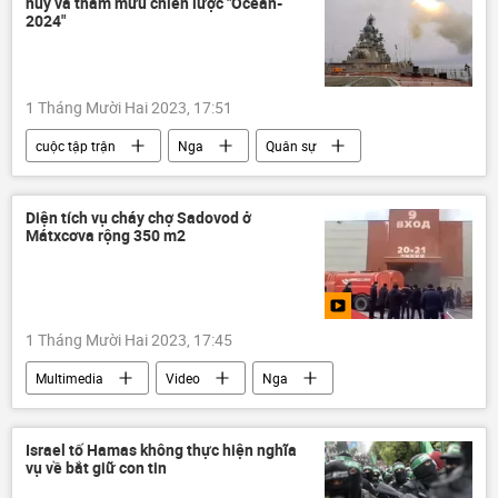
huy và tham mưu chiến lược "Ocean-
Chính trị
Châu Âu
2024"
1 Tháng Mười Hai 2023, 17:51
cuộc tập trận
Nga
Quân sự
Thế giới
lực lượng vũ trang
Sergei Shoigu
Bộ Quốc phòng Nga
Diện tích vụ cháy chợ Sadovod ở
Mátxcơva rộng 350 m2
Quân đội Nga
huấn luyện
1 Tháng Mười Hai 2023, 17:45
Multimedia
Video
Nga
đám cháy
chợ
Thời sự
Israel tố Hamas không thực hiện nghĩa
vụ về bắt giữ con tin