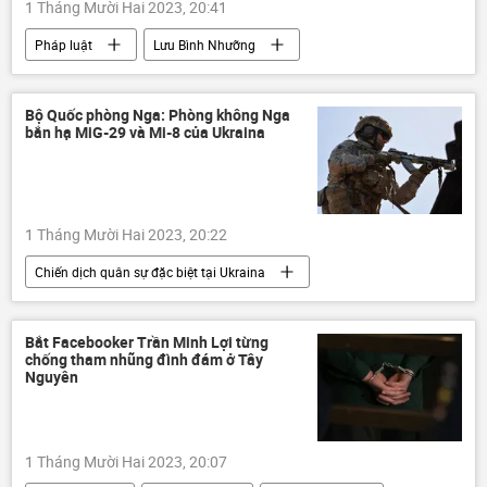
1 Tháng Mười Hai 2023, 20:41
Pháp luật
Lưu Bình Nhưỡng
Việt Nam
vi phạm
Quốc hội
Vạn Thịnh Phát
Bộ Quốc phòng Nga: Phòng không Nga
bắn hạ MiG-29 và Mi-8 của Ukraina
1 Tháng Mười Hai 2023, 20:22
Chiến dịch quân sự đặc biệt tại Ukraina
Cuộc khủng hoảng ở Ukraina
Ukraina
Quân sự
LNR
Bắt Facebooker Trần Minh Lợi từng
chống tham nhũng đình đám ở Tây
Sáp nhập DNR, LNR, Zaporozhye và Kherson vào Nga
Nguyên
DNR
xung đột quân sự
1 Tháng Mười Hai 2023, 20:07