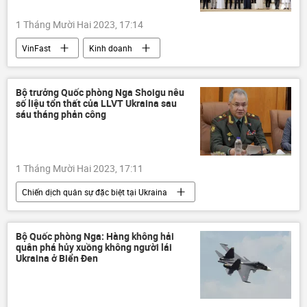
1 Tháng Mười Hai 2023, 17:14
VinFast
Kinh doanh
doanh nghiệp
UAE
Kinh tế
Việt Nam
Bộ trưởng Quốc phòng Nga Shoigu nêu
số liệu tổn thất của LLVT Ukraina sau
sáu tháng phản công
1 Tháng Mười Hai 2023, 17:11
Chiến dịch quân sự đặc biệt tại Ukraina
Sergei Shoigu
lực lượng vũ trang
lực lượng vũ trang Nga
Nga
Bộ Quốc phòng Nga: Hàng không hải
quân phá hủy xuồng không người lái
Cuộc khủng hoảng ở Ukraina
Ukraina
Ukraina ở Biển Đen
Thế giới
xung đột quân sự
Bộ Quốc phòng Nga