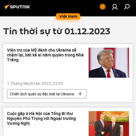
Việt Nam
Tin thời sự từ 01.12.2023
Viện trợ của Mỹ dành cho Ukraina sẽ
chậm lại, bất kể ai nắm quyền trong Nhà
Trắng
1 Tháng Mười Hai 2023, 23:01
Chiến dịch quân sự đặc biệt tại Ukraina
Cuộc khủng hoảng ở Ukraina
Ukraina
viện trợ quân sự
Thế giới
Quân sự
Cuộc gặp ở Hà Nội của Tổng Bí thư
Nguyễn Phú Trọng với Ngoại trưởng
Hoa Kỳ
Donald Trump
Joe Biden
Vương Nghị