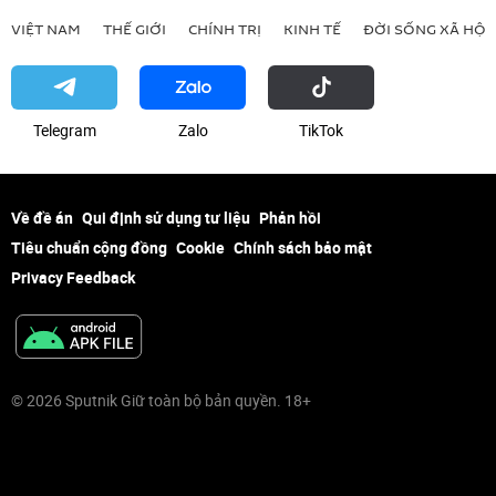
VIỆT NAM
THẾ GIỚI
CHÍNH TRỊ
KINH TẾ
ĐỜI SỐNG XÃ HỘI
Telegram
Zalo
ТikТоk
Về đề án
Qui định sử dụng tư liệu
Phản hồi
Tiêu chuẩn cộng đồng
Cookie
Chính sách bảo mật
Privacy Feedback
© 2026 Sputnik Giữ toàn bộ bản quyền. 18+