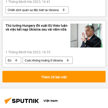
1 Tháng Mười Hai 2023, 16:41
Chiến dịch quân sự đặc biệt tại Ukraina
hải quân
Cuộc khủng hoảng ở Ukraina
Ukraina
lực lượng vũ trang
Thủ tướng Hungary đề xuật EU thảo luận
về việc kết nạp Ukraina sau vài năm nữa
máy bay
Crưm
Bộ Quốc phòng Nga
Thế giới
Quân sự
Biển Đen
1 Tháng Mười Hai 2023, 16:33
EU
Cuộc khủng hoảng ở Ukraina
Ukraina
Thế giới
Châu Âu
Chính trị
Hungary
Viktor Orban
Thêm 20 bài viết
Liên minh châu Âu
Việt Nam