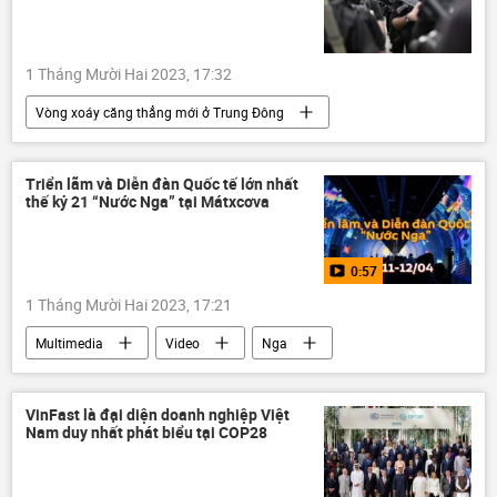
1 Tháng Mười Hai 2023, 17:32
Vòng xoáy căng thẳng mới ở Trung Đông
HAMAS
Israel
Palestine
Gaza
xung đột quân sự
con tin
Triển lãm và Diễn đàn Quốc tế lớn nhất
thế kỷ 21 “Nước Nga” tại Mátxcơva
Thế giới
0:57
1 Tháng Mười Hai 2023, 17:21
Multimedia
Video
Nga
Moskva
Vladimir Putin
St. Petersburg
Liên bang Nga
VinFast là đại diện doanh nghiệp Việt
Nam duy nhất phát biểu tại COP28
Văn hóa
Kinh tế
công nghệ
thành phố Nga
nhà nước
Xã hội