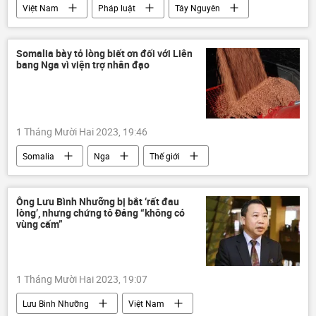
Việt Nam
Pháp luật
Tây Nguyên
vi phạm
hối lộ
Somalia bày tỏ lòng biết ơn đối với Liên
bang Nga vì viện trợ nhân đạo
1 Tháng Mười Hai 2023, 19:46
Somalia
Nga
Thế giới
Kinh tế
Chính trị
viện trợ nhân đạo
Ông Lưu Bình Nhưỡng bị bắt ‘rất đau
lòng’, nhưng chứng tỏ Đảng “không có
vùng cấm”
1 Tháng Mười Hai 2023, 19:07
Lưu Bình Nhưỡng
Việt Nam