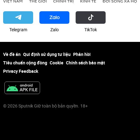
VIỆT NAM
THẾ GIỚI
CHÍNH TRỊ
KINH TẾ
ĐỜI SỐNG XÃ HỘI
Telegram
Zalo
ТikТоk
Về đề án
Qui định sử dụng tư liệu
Phản hồi
Tiêu chuẩn cộng đồng
Cookie
Chính sách bảo mật
Privacy Feedback
© 2026 Sputnik Giữ toàn bộ bản quyền. 18+