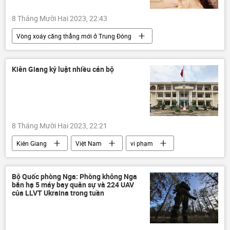
8 Tháng Mười Hai 2023, 22:43
Vòng xoáy căng thẳng mới ở Trung Đông
Gaza
Israel
Palestine
Thế giới
xung đột quân sự
Kiên Giang kỷ luật nhiều cán bộ
Liên Hợp Quốc
viện trợ nhân đạo
tấn công
WHO
8 Tháng Mười Hai 2023, 22:21
Kiên Giang
Việt Nam
vi phạm
kỷ luật
cán bộ
Pháp luật
Chính trị
Bộ Giao thông Vận tải
Bộ Quốc phòng Nga: Phòng không Nga
bắn hạ 5 máy bay quân sự và 224 UAV
của LLVT Ukraina trong tuần