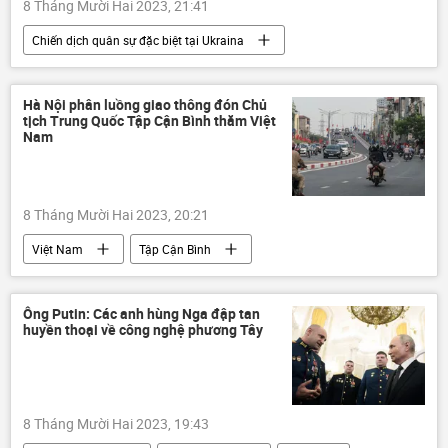
8 Tháng Mười Hai 2023, 21:41
Chiến dịch quân sự đặc biệt tại Ukraina
Cuộc khủng hoảng ở Ukraina
Ukraina
xung đột quân sự
Quân sự
LNR
Hà Nội phân luồng giao thông đón Chủ
tịch Trung Quốc Tập Cận Bình thăm Việt
Sáp nhập DNR, LNR, Zaporozhye và Kherson vào Nga
Nam
DNR
Thế giới
8 Tháng Mười Hai 2023, 20:21
Việt Nam
Tập Cận Bình
Trung Quốc
giao thông
Hà Nội
công an Hà Nội
UBND Tp.Hà Nội
Ông Putin: Các anh hùng Nga đập tan
huyền thoại về công nghệ phương Tây
Bộ Ngoại giao Trung Quốc
Chính trị
Xã hội
8 Tháng Mười Hai 2023, 19:43