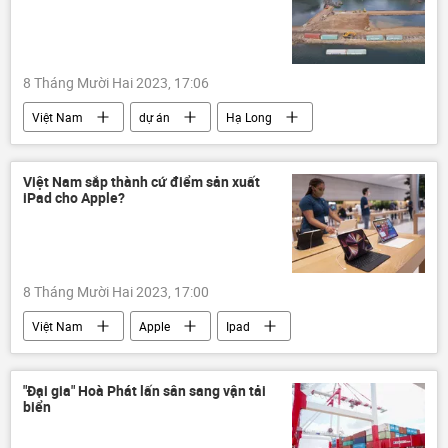
8 Tháng Mười Hai 2023, 17:06
Việt Nam
dự án
Hạ Long
Vịnh Hạ Long
bất động sản
Bộ Xây dựng
Bộ Tài nguyên và Môi trường
Việt Nam sắp thành cứ điểm sản xuất
iPad cho Apple?
Bộ Văn hóa Thể thao và Du lịch
8 Tháng Mười Hai 2023, 17:00
Việt Nam
Apple
Ipad
sản xuất
"Đại gia" Hoà Phát lấn sân sang vận tải
biển