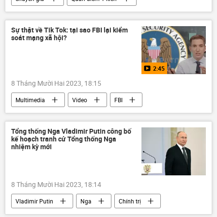
Tác giả
Bắc Triều Tiên
Thế giới
vũ trụ
vệ tinh
phóng vệ tinh
Sự thật về Tik Tok: tại sao FBI lại kiểm
soát mạng xã hội?
Hoa Kỳ
2:45
8 Tháng Mười Hai 2023, 18:15
Multimedia
Video
FBI
Hoa Kỳ
Trung Quốc
TikTok
Vladimir Zelensky
Ukraina
Tổng thống Nga Vladimir Putin công bố
kế hoạch tranh cử Tổng thống Nga
mạng xã hội
an ninh mạng
Nga
nhiệm kỳ mới
nhà báo
Tổng thống Mỹ
Quốc hội Mỹ
kẻ thù
8 Tháng Mười Hai 2023, 18:14
Vladimir Putin
Nga
Chính trị
cuộc bầu cử tổng thống