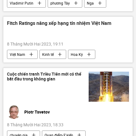
Vladimir Putin
phương Tây
Nga
Cuộc khủng hoảng ở Ukraina
Ukraina
công nghệ
Quân sự
anh hùng
Fitch Ratings nâng xếp hạng tín nhiệm Việt Nam
Thế giới
Chiến dịch quân sự đặc biệt tại Ukraina
8 Tháng Mười Hai 2023, 19:11
Việt Nam
Kinh tế
Hoa Kỳ
cơ chế xếp hạng
tín nhiệm
Cuộc chiến tranh Triều Tiên mới có thể
bắt đầu trong không gian
Piotr Tsvetov
8 Tháng Mười Hai 2023, 18:33
chuyên gia
Quan điểm-Ý kiến