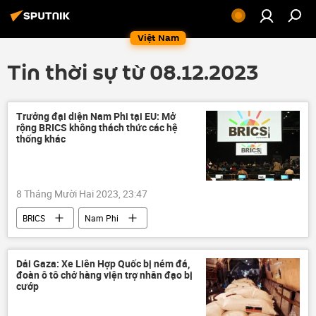
Việt Nam
Tin thời sự từ 08.12.2023
Trưởng đại diện Nam Phi tại EU: Mở
rộng BRICS không thách thức các hệ
thống khác
8 Tháng Mười Hai 2023, 23:47
BRICS
Nam Phi
Ngân hàng Phát triển BRICS
Thế giới
EU
Liên minh châu Âu
Châu Âu
Dải Gaza: Xe Liên Hợp Quốc bị ném đá,
đoàn ô tô chở hàng viện trợ nhân đạo bị
trật tự quốc tế
Chính trị
châu Phi
cướp