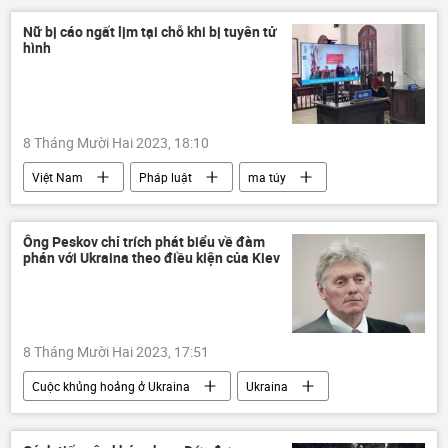
Nữ bị cáo ngất lịm tại chỗ khi bị tuyên tử
hình
8 Tháng Mười Hai 2023, 18:10
Việt Nam
Pháp luật
ma túy
Tòa án
kết án tử hình
Ông Peskov chỉ trích phát biểu về đàm
phán với Ukraina theo điều kiện của Kiev
8 Tháng Mười Hai 2023, 17:51
Cuộc khủng hoảng ở Ukraina
Ukraina
Chiến dịch quân sự đặc biệt tại Ukraina
đàm phán
Dmitry Peskov