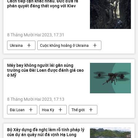
Cách tiếp cận khác nhau. Đức đưa ra
phán quyết đáng thất vọng với Kiev
Chính trị
Nga
8 Tháng Mười Hai 2023, 17:31
Ukraina
Cuộc khủng hoảng ở Ukraina
Chiến dịch quân sự đặc biệt tại Ukraina
Thế giới
Đức
quân đội
Máy bay không người lái gắn súng
trường của Đài Loan được đánh giá cao
ở Mỹ
8 Tháng Mười Hai 2023, 17:13
Đài Loan
Hoa Kỳ
Thế giới
máy bay không người lái
Bộ Xây dựng đề nghị làm rõ tính pháp lý
của dự án quây núi đá vịnh Hạ Long