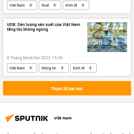
Việt Nam
thuế
Kinh tế
doanh nghiệp
FDI
UOB: Sản lượng sản xuất của Việt Nam
tăng tốc không ngừng
8 Tháng Mười Hai 2023, 15:58
Việt Nam
thông tin
Kinh tế
tăng trưởng kinh tế
mức tăng trưởng
GDP
lạm phát
Thêm 20 bài viết
Việt Nam