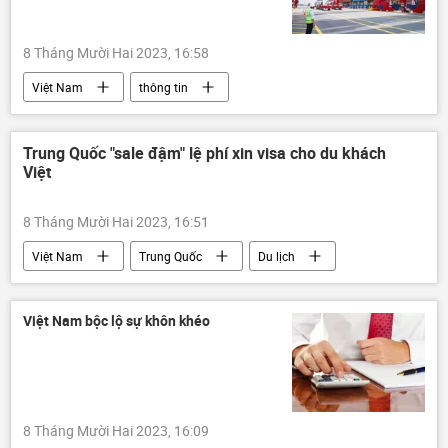
8 Tháng Mười Hai 2023, 16:58
Việt Nam
thông tin
Thép Hoà Phát
cảng
Cảng biển
vận chuyển
đầu tư
Kinh doanh
Trung Quốc "sale đậm" lệ phí xin visa cho du khách
Việt
doanh nghiệp
8 Tháng Mười Hai 2023, 16:51
Việt Nam
Trung Quốc
Du lịch
visa
thông tin
Xã hội
Việt Nam bộc lộ sự khôn khéo
8 Tháng Mười Hai 2023, 16:09