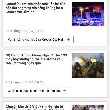
Xã hội
Pháp luật
điều tra
Cuộc điều tra xác nhận mối liên hệ của
các thủ phạm vụ tấn công khủng bố ở
luật hình sự
Crocus với Ukraina
16 Tháng Tư 2024, 19:17
Vụ tấn công khủng bố tại Crocus City Hall
Nga
vụ khủng bố
khủng bố
Thế giới
Ukraina
BQP Nga: Phòng không Nga bắn hạ 155
máy bay không người lái Ukraina và 8
Nikolai Patrushev
tên lửa trong ngày qua
16 Tháng Tư 2024, 19:12
Chiến dịch quân sự đặc biệt tại Ukraina
Cuộc khủng hoảng ở Ukraina
Ukraina
Nga
Quân đội Nga
Chuyện khó tin ở Việt Nam: Đại gia bị