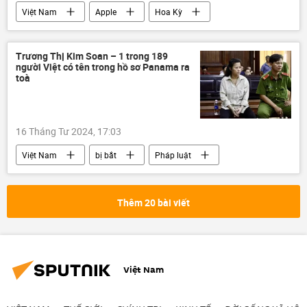
Việt Nam
Apple
Hoa Kỳ
Kinh doanh
doanh nghiệp
đầu tư
Kinh tế
đầu tư nước ngoài
Trương Thị Kim Soan – 1 trong 189
người Việt có tên trong hồ sơ Panama ra
doanh nhân
Phạm Minh Chính
toà
Thủ tướng
16 Tháng Tư 2024, 17:03
Việt Nam
bị bắt
Pháp luật
Thêm 20 bài viết
Việt Nam