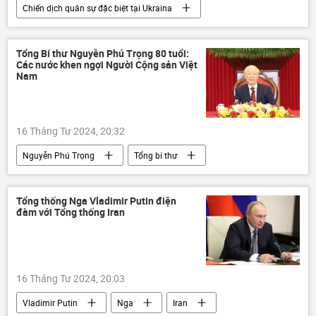
Chiến dịch quân sự đặc biệt tại Ukraina
Bộ Quốc phòng Nga
Ukraina
Nga
xung đột quân sự
Thế giới
DNR
Tổng Bí thư Nguyễn Phú Trọng 80 tuổi:
Các nước khen ngợi Người Cộng sản Việt
UAV
Báo chí thế giới
Nam
16 Tháng Tư 2024, 20:32
Nguyễn Phú Trọng
Tổng bí thư
Alexandr Lukashenko
Belarus
Chính trị
hợp tác
Thế giới
Tổng thống Nga Vladimir Putin điện
đàm với Tổng thống Iran
Việt Nam
sinh nhật
16 Tháng Tư 2024, 20:03
Vladimir Putin
Nga
Iran