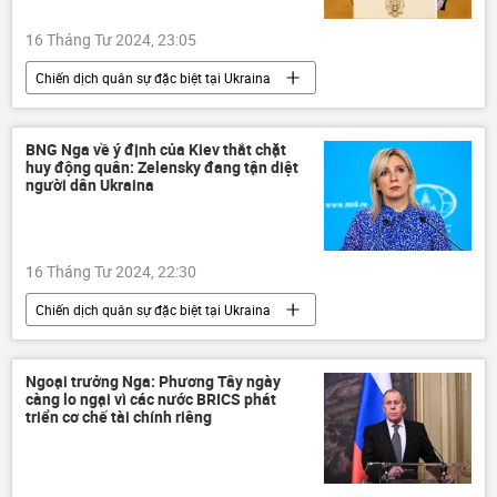
16 Tháng Tư 2024, 23:05
Chiến dịch quân sự đặc biệt tại Ukraina
Vladimir Putin
Nga
Thế giới
Ukraina
Alexandr Lukashenko
BNG Nga về ý định của Kiev thắt chặt
huy động quân: Zelensky đang tận diệt
xung đột quân sự
Chính trị
người dân Ukraina
Dmitry Peskov
16 Tháng Tư 2024, 22:30
Chiến dịch quân sự đặc biệt tại Ukraina
Chính trị
Thế giới
Nga
Ukraina
Maria Zakharova
Ngoại trưởng Nga: Phương Tây ngày
càng lo ngại vì các nước BRICS phát
Bộ Ngoại giao Nga
Vladimir Zelensky
triển cơ chế tài chính riêng
huy động quân