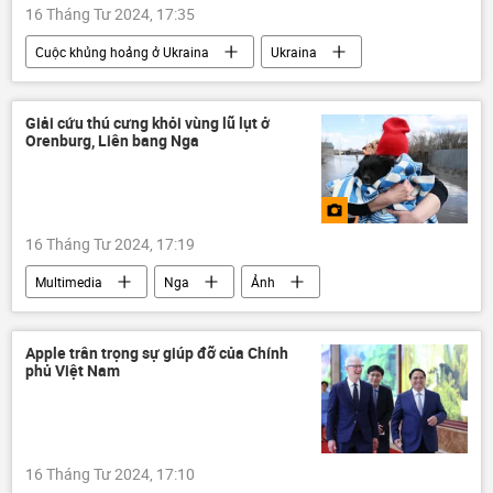
16 Tháng Tư 2024, 17:35
Cuộc khủng hoảng ở Ukraina
Ukraina
Báo chí thế giới
Chiến dịch quân sự đặc biệt tại Ukraina
Giải cứu thú cưng khỏi vùng lũ lụt ở
Orenburg, Liên bang Nga
Nga
đàm phán
phương Tây
Thế giới
16 Tháng Tư 2024, 17:19
Multimedia
Nga
Ảnh
lũ lụt
ngập lụt
Apple trân trọng sự giúp đỡ của Chính
phủ Việt Nam
16 Tháng Tư 2024, 17:10