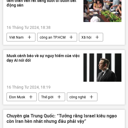
tâm thần vẫn rất sáng suốt đi buôn bất
lực lượng vũ trang Nga
Thế giới
động sản
xung đột quân sự
Bộ Quốc phòng Nga
16 Tháng Tư 2024, 18:38
Việt Nam
công an TP.HCM
Xã hội
bất động sản
Musk cảnh báo về sự nguy hiểm của việc
dạy AI nói dối
16 Tháng Tư 2024, 18:19
Elon Musk
Thế giới
công nghệ
trí tuệ nhân tạo
Chuyên gia Trung Quốc: “Tưởng rằng Israel kiêu ngạo
còn Iran hèn nhát nhưng đâu phải vậy”