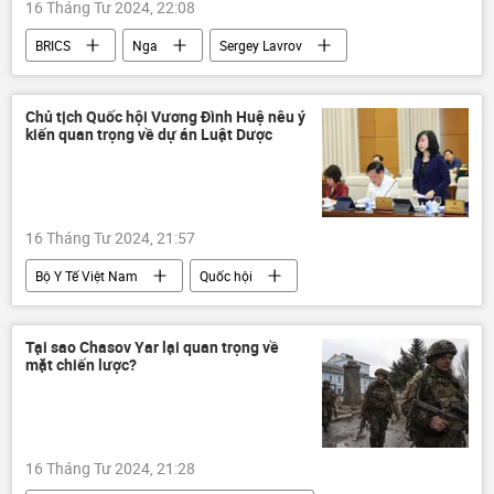
16 Tháng Tư 2024, 22:08
BRICS
Nga
Sergey Lavrov
phương Tây
Chính trị
Thế giới
Chủ tịch Quốc hội Vương Đình Huệ nêu ý
kiến quan trọng về dự án Luật Dược
16 Tháng Tư 2024, 21:57
Bộ Y Tế Việt Nam
Quốc hội
Pháp luật
Việt Nam
dự án
Sức khoẻ
Tại sao Chasov Yar lại quan trọng về
mặt chiến lược?
16 Tháng Tư 2024, 21:28