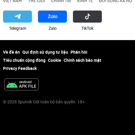
VIỆT NAM
THẾ GIỚI
CHÍNH TRỊ
KINH TẾ
ĐỜI SỐNG XÃ HỘI
Telegram
Zalo
ТikТоk
Về đề án
Qui định sử dụng tư liệu
Phản hồi
Tiêu chuẩn cộng đồng
Cookie
Chính sách bảo mật
Privacy Feedback
© 2026 Sputnik Giữ toàn bộ bản quyền. 18+