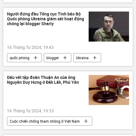
Israel
đàm phán
Cận Đông
Thế giới
Người đứng đầu Tổng cục Tình báo Bộ
Quốc phòng Ukraina giám sát hoạt động
Leo thang căng thẳng giữa Israel và Iran
chống lại blogger Shariy
Trung Đông
16 Tháng Tư 2024, 19:43
quốc phòng
blogger
Ukraina
Nga
giết người
Pháp luật
Thế giới
khủng bố
Dấu vết tập đoàn Thuận An của ông
Nguyễn Duy Hưng ở Đắk Lắk, Phú Yên
chủ nghĩa cực đoan
Cơ quan An ninh Ukraina (SBU)
16 Tháng Tư 2024, 19:33
Сuộc chiến chống tham nhũng ở Việt Nam
Việt Nam
Cảnh sát Việt Nam