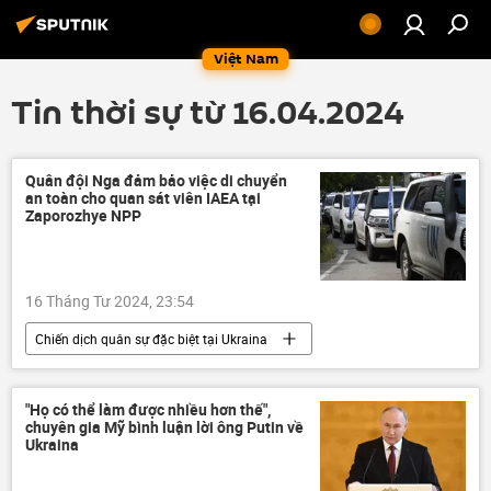
Việt Nam
Tin thời sự từ 16.04.2024
Quân đội Nga đảm bảo việc di chuyển
an toàn cho quan sát viên IAEA tại
Zaporozhye NPP
16 Tháng Tư 2024, 23:54
Chiến dịch quân sự đặc biệt tại Ukraina
Bộ Quốc phòng Nga
Zaporozhye
Nga
Ukraina
xung đột quân sự
"Họ có thể làm được nhiều hơn thế",
chuyên gia Mỹ bình luận lời ông Putin về
Thế giới
IAEA
Ukraina
nhà máy điện hạt nhân