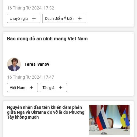
16 Tháng Tư 2024, 17:52
chuyên gia
Quan điểm-Ý kiến
Leo thang căng thẳng giữa Israel và Iran
Iran
Israel
Thế giới
Báo động đỏ an ninh mạng Việt Nam
Trung Đông
Taras Ivanov
16 Tháng Tư 2024, 17:47
Việt Nam
Tác giả
Quan điểm-Ý kiến
an ninh
an ninh mạng
thông tin
Internet
Nguyên nhân đầu tiên khiến đàm phán
giữa Nga và Ukraina đổ vỡ là do Phương
tấn công mạng
mã độc
virus
Tây không muốn
công nghệ
Pháp luật
hacker