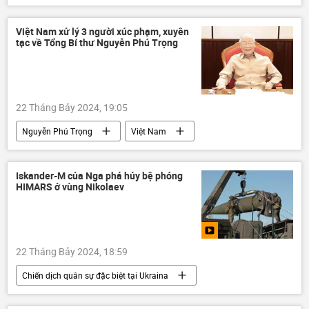
Chính trị
Việt Nam xử lý 3 người xúc phạm, xuyên
tạc về Tổng Bí thư Nguyễn Phú Trọng
22 Tháng Bảy 2024, 19:05
Nguyễn Phú Trọng
Việt Nam
từ trần
Đảng Cộng sản Việt Nam
vi phạm
cảnh sát
Iskander-M của Nga phá hủy bệ phóng
HIMARS ở vùng Nikolaev
Thành phố Hồ Chí Minh
Xã hội
22 Tháng Bảy 2024, 18:59
Chiến dịch quân sự đặc biệt tại Ukraina
Nga
Bộ Quốc phòng Nga