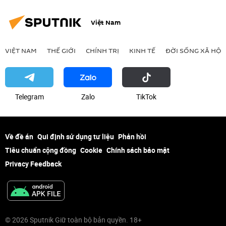
Việt Nam
VIỆT NAM
THẾ GIỚI
CHÍNH TRỊ
KINH TẾ
ĐỜI SỐNG XÃ HỘI
Telegram
Zalo
ТikТоk
Về đề án
Qui định sử dụng tư liệu
Phản hồi
Tiêu chuẩn cộng đồng
Cookie
Chính sách bảo mật
Privacy Feedback
© 2026 Sputnik Giữ toàn bộ bản quyền. 18+