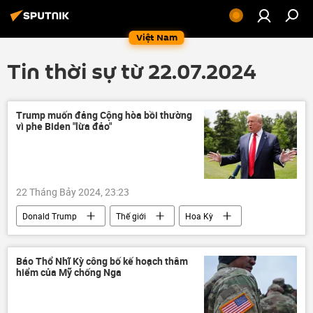
Việt Nam
Tin thời sự từ 22.07.2024
Trump muốn đảng Cộng hòa bồi thường
vì phe Biden "lừa đảo"
22 Tháng Bảy 2024, 23:23
Donald Trump
Thế giới
Hoa Kỳ
Joe Biden
Chính trị
bầu cử Tổng thống Hoa Kỳ
Báo Thổ Nhĩ Kỳ công bố kế hoạch thâm
hiểm của Mỹ chống Nga