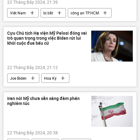
22 Tháng Bảy 2024, 21:39
Việt Nam
bị bắt
công an TP.HCM
Bộ Công an Việt Nam
Pháp luật
Cựu Chủ tịch Hạ viện Mỹ Pelosi đóng vai
trò quan trọng trong việc Biden rút lui
khỏi cuộc đua bấu cử
22 Tháng Bảy 2024, 21:12
Joe Biden
Hoa Kỳ
bầu cử Tổng thống Hoa Kỳ
Thế giới
Chính trị
Iran nói Mỹ chưa sẵn sàng đàm phán
nghiêm túc
22 Tháng Bảy 2024, 20:38