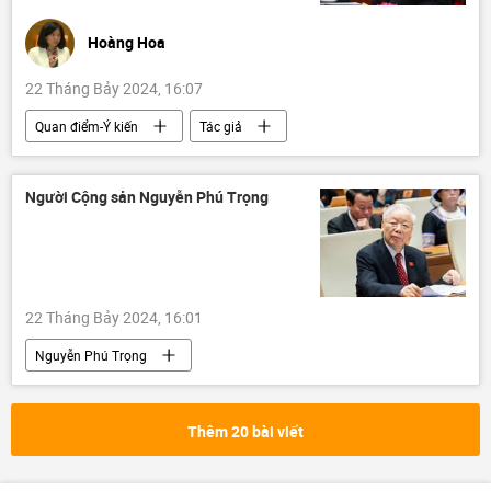
Lugansk
Denis Pushilin
Thế giới
Hoàng Hoa
thông tin
Quân sự
22 Tháng Bảy 2024, 16:07
Quan điểm-Ý kiến
Tác giả
Nguyễn Phú Trọng
Việt Nam
Đảng Cộng sản Việt Nam
Chính trị
Người Cộng sản Nguyễn Phú Trọng
Đảng Cộng sản
22 Tháng Bảy 2024, 16:01
Nguyễn Phú Trọng
Đảng Cộng sản Việt Nam
Đảng Cộng sản
Việt Nam
từ trần
Thêm 20 bài viết
Nguyễn Trọng Nghĩa