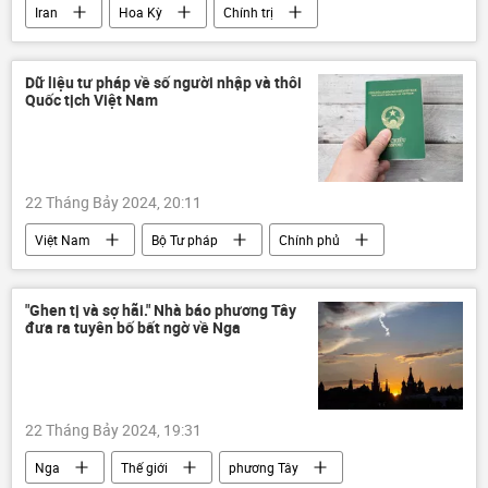
Iran
Hoa Kỳ
Chính trị
trừng phạt
Thế giới
Dữ liệu tư pháp về số người nhập và thôi
Quốc tịch Việt Nam
22 Tháng Bảy 2024, 20:11
Việt Nam
Bộ Tư pháp
Chính phủ
Chính trị
Quốc tịch
"Ghen tị và sợ hãi." Nhà báo phương Tây
đưa ra tuyên bố bất ngờ về Nga
22 Tháng Bảy 2024, 19:31
Nga
Thế giới
phương Tây