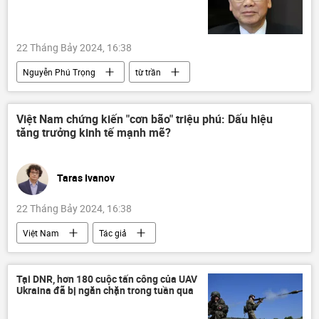
22 Tháng Bảy 2024, 16:38
Nguyễn Phú Trọng
từ trần
thông tin
Đảng Cộng sản Việt Nam
Việt Nam
Lào
Thế giới
Việt Nam chứng kiến "cơn bão" triệu phú: Dấu hiệu
tăng trưởng kinh tế mạnh mẽ?
Ban Chấp hành Trung ương Đảng
Taras Ivanov
22 Tháng Bảy 2024, 16:38
Việt Nam
Tác giả
Quan điểm-Ý kiến
Triệu phú
Kinh tế
Tại DNR, hơn 180 cuộc tấn công của UAV
Ukraina đã bị ngăn chặn trong tuần qua