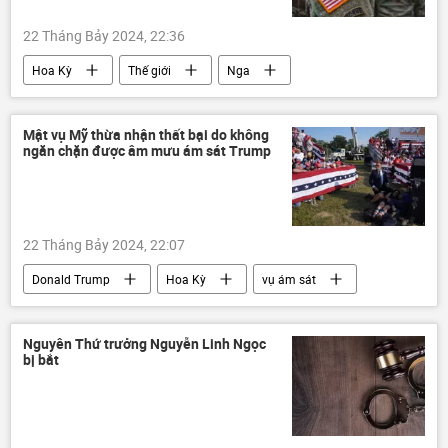
22 Tháng Bảy 2024, 22:36
Hoa Kỳ
Thế giới
Nga
Armenia
Chính trị
Báo chí thế giới
Mật vụ Mỹ thừa nhận thất bại do không
ngăn chặn được âm mưu ám sát Trump
22 Tháng Bảy 2024, 22:07
Donald Trump
Hoa Kỳ
vụ ám sát
Thế giới
Nguyên Thứ trưởng Nguyễn Linh Ngọc
bị bắt