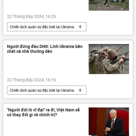
22 Tháng Bảy 2024, 16:25
Chiến dịch quân sự đặc biệt tại Ukraina
Nga
Bộ Quốc phòng Nga
Quân đội Nga
Ukraina
Người đứng đầu DNR: Lính Ukraina bắn
chết cả nhà thường dân
Cuộc khủng hoảng ở Ukraina
xung đột quân sự
xung đột
DNR
Sáp nhập DNR, LNR, Zaporozhye và Kherson vào Nga
22 Tháng Bảy 2024, 16:10
LNR
Donetsk
Donbass
Chiến dịch quân sự đặc biệt tại Ukraina
Lugansk
UAV
Thế giới
Nga
Quân đội Nga
Ukraina
Quân sự
Cuộc khủng hoảng ở Ukraina
"Người đốt lò vĩ đại" ra đi, Việt Nam sẽ
có thay đổi gì về chính trị?
xung đột quân sự
DNR
Sáp nhập DNR, LNR, Zaporozhye và Kherson vào Nga
LNR
Donetsk
Donbass