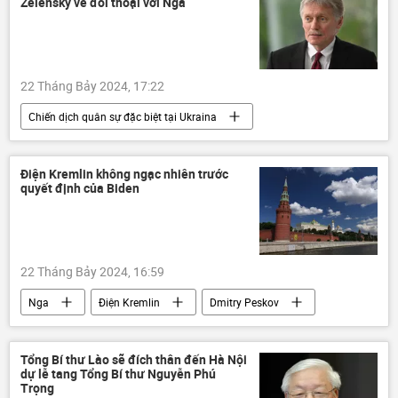
Zelensky về đối thoại với Nga
22 Tháng Bảy 2024, 17:22
Chiến dịch quân sự đặc biệt tại Ukraina
Nga
Điện Kremlin
Dmitry Peskov
Ukraina
Cuộc khủng hoảng ở Ukraina
Điện Kremlin không ngạc nhiên trước
quyết định của Biden
xung đột quân sự
Hoa Kỳ
Thế giới
Chính trị
phương Tây
22 Tháng Bảy 2024, 16:59
Nga
Điện Kremlin
Dmitry Peskov
Hoa Kỳ
bầu cử Tổng thống Hoa Kỳ
Joe Biden
Thế giới
Chính trị
Tổng Bí thư Lào sẽ đích thân đến Hà Nội
dự lễ tang Tổng Bí thư Nguyễn Phú
phương Tây
Trọng