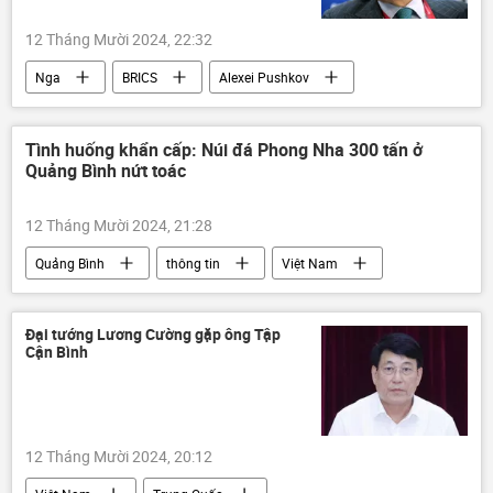
12 Tháng Mười 2024, 22:32
Nga
BRICS
Alexei Pushkov
Thế giới
thông tin
Chính trị
phương Tây
Tình huống khẩn cấp: Núi đá Phong Nha 300 tấn ở
Quảng Bình nứt toác
Hội nghị thượng đỉnh BRICS tại Kazan 2024
12 Tháng Mười 2024, 21:28
Quảng Bình
thông tin
Việt Nam
sạt lở
thiên nhiên
Đại tướng Lương Cường gặp ông Tập
Cận Bình
12 Tháng Mười 2024, 20:12