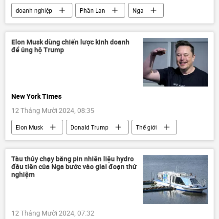
doanh nghiệp
Phần Lan
Nga
Thế giới
Kinh tế
công ty
Elon Musk dùng chiến lược kinh doanh
để ủng hộ Trump
New York Times
12 Tháng Mười 2024, 08:35
Elon Musk
Donald Trump
Thế giới
Kinh doanh
Báo chí thế giới
Đảng Cộng hòa
Tàu thủy chạy bằng pin nhiên liệu hydro
đầu tiên của Nga bước vào giai đoạn thử
nghiệm
12 Tháng Mười 2024, 07:32