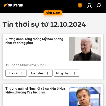
Việt Nam
Tin thời sự từ 12.10.2024
Xướng danh Tổng thống Mỹ hào phóng
nhất về trừng phạt
12 Tháng Mười 2024, 23:28
Hoa Kỳ
Joe Biden
trừng phạt
Các biện pháp trừng phạt chống Nga
Nga
Thế giới
thông tin
phương Tây
Thượng nghị sĩ Nga nói về sự kiện ở Nga
khiến phương Tây tức giận
Chính trị
Kinh tế
Iran
Venezuela