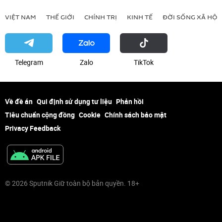
VIỆT NAM
THẾ GIỚI
CHÍNH TRỊ
KINH TẾ
ĐỜI SỐNG XÃ HỘI
Telegram
Zalo
ТikТоk
Về đề án
Qui định sử dụng tư liệu
Phản hồi
Tiêu chuẩn cộng đồng
Cookie
Chính sách bảo mật
Privacy Feedback
© 2026 Sputnik Giữ toàn bộ bản quyền. 18+