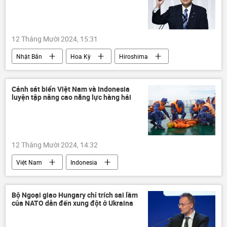
xung đột quân sự
DNR
Sáp nhập DNR, LNR, Zaporozhye và Kherson vào Nga
12 Tháng Mười 2024, 15:31
LNR
Donetsk
Donbass
Nhật Bản
Hoa Kỳ
Hiroshima
Lugansk
Thế giới
Quân sự
Nagasaki
vụ đánh bom
Thế giới
thông tin
phương Tây
Quân sự
Cảnh sát biển Việt Nam và Indonesia
luyện tập nâng cao năng lực hàng hải
vũ khí hạt nhân
12 Tháng Mười 2024, 14:32
Việt Nam
Indonesia
Cảnh sát Biển Việt Nam
cảnh sát
quan hệ
quan hệ chiến lược
Bộ Ngoại giao Hungary chỉ trích sai lầm
của NATO dẫn đến xung đột ở Ukraina
hợp tác
Thế giới
thông tin
Bà Rịa-Vũng Tàu