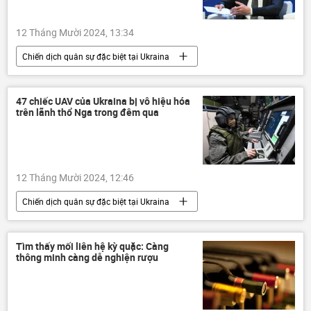
12 Tháng Mười 2024, 13:34
Chiến dịch quân sự đặc biệt tại Ukraina
Nga
Ukraina
Cuộc khủng hoảng ở Ukraina
47 chiếc UAV của Ukraina bị vô hiệu hóa
trên lãnh thổ Nga trong đêm qua
xung đột quân sự
Hungary
Peter Siyarto
NATO
EU
Thế giới
thông tin
phương Tây
12 Tháng Mười 2024, 12:46
Quân sự
Chiến dịch quân sự đặc biệt tại Ukraina
Nga
Bộ Quốc phòng Nga
Quân đội Nga
Ukraina
Tìm thấy mối liên hệ kỳ quặc: Càng
thông minh càng dễ nghiện rượu
Cuộc khủng hoảng ở Ukraina
xung đột quân sự
UAV
Thế giới
thông tin
Quân sự