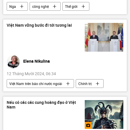
Nga
công nghệ
Thế giới
thông tin
Quan điểm-Ý kiến
chuyên gia
Tatarstan
Kazan
Việt Nam vững bước đi tới tương lai
hải quân
Hải quân Nga
St. Petersburg
Công nghiệp
năng lượng
Elena Nikulina
12 Tháng Mười 2024, 06:34
Việt Nam trên báo chí nước ngoài
Chính trị
GDP
Việt Nam
Kinh tế
Kinh doanh
Thành phố Hồ Chí Minh
Nếu có các các cung hoàng đạo ở Việt
Nam
thông tin
Quan điểm-Ý kiến
Tác giả
doanh nghiệp