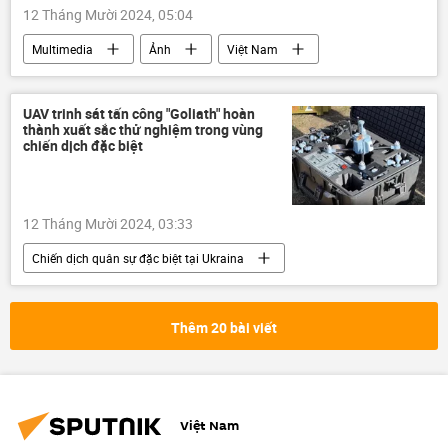
12 Tháng Mười 2024, 05:04
Multimedia
Ảnh
Việt Nam
AI
UAV trinh sát tấn công "Goliath" hoàn
thành xuất sắc thử nghiệm trong vùng
chiến dịch đặc biệt
12 Tháng Mười 2024, 03:33
Chiến dịch quân sự đặc biệt tại Ukraina
Ukraina
Cuộc khủng hoảng ở Ukraina
Thế giới
Nga
UAV
Thêm 20 bài viết
Quân sự
máy bay không người lái
Kalashnikov
Việt Nam