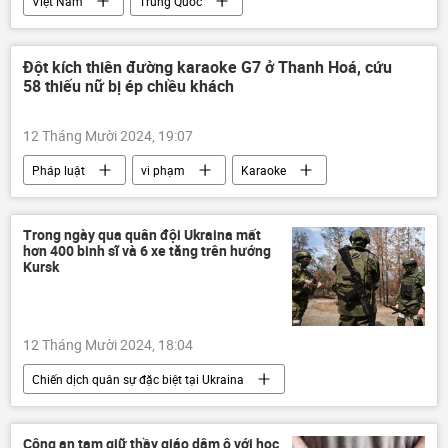
Việt Nam
Trung Quốc
Lương Cường
Thế giới
Chính trị
thông tin
Tập Cận Bình
quan hệ
Đột kích thiên đường karaoke G7 ở Thanh Hoá, cứu
58 thiếu nữ bị ép chiều khách
Đảng Cộng sản Việt Nam
Đảng Cộng sản
12 Tháng Mười 2024, 19:07
Pháp luật
vi phạm
Karaoke
massage
bán người
Việt Nam
thông tin
công an
bị bắt
Trong ngày qua quân đội Ukraina mất
hơn 400 binh sĩ và 6 xe tăng trên hướng
Kursk
12 Tháng Mười 2024, 18:04
Chiến dịch quân sự đặc biệt tại Ukraina
Nga
Bộ Quốc phòng Nga
Quân đội Nga
Cuộc khủng hoảng ở Ukraina
Công an tạm giữ thầy giáo dâm ô với học