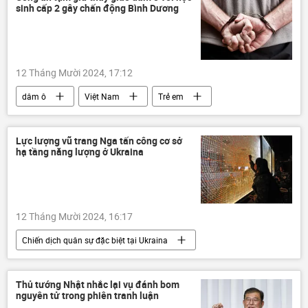
sinh cấp 2 gây chấn động Bình Dương
Ukraina
xung đột quân sự
Kursk
Thế giới
thông tin
Quân sự
12 Tháng Mười 2024, 17:12
dâm ô
Việt Nam
Trẻ em
vi phạm
Pháp luật
bắt giữ
công an
Bình Dương
Lực lượng vũ trang Nga tấn công cơ sở
hạ tầng năng lượng ở Ukraina
12 Tháng Mười 2024, 16:17
Chiến dịch quân sự đặc biệt tại Ukraina
Nga
Bộ Quốc phòng Nga
Quân đội Nga
Ukraina
Thủ tướng Nhật nhắc lại vụ đánh bom
nguyên tử trong phiên tranh luận
Cuộc khủng hoảng ở Ukraina