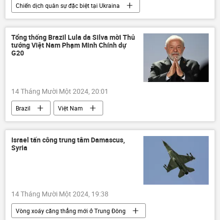
Chiến dịch quân sự đặc biệt tại Ukraina
Nga
Ukraina
Cuộc khủng hoảng ở Ukraina
Tổng thống Brazil Lula da Silva mời Thủ
tướng Việt Nam Phạm Minh Chính dự
xung đột quân sự
IAEA
G20
nhà máy điện hạt nhân
Thế giới
thông tin
Bộ Ngoại giao Nga
14 Tháng Mười Một 2024, 20:01
Zaporozhye
Brazil
Việt Nam
Phạm Minh Chính
G20
Hội nghị thượng đỉnh G20
Kinh tế
Israel tấn công trung tâm Damascus,
Syria
Thế giới
Chính trị
thông tin
quan hệ
14 Tháng Mười Một 2024, 19:38
Vòng xoáy căng thẳng mới ở Trung Đông