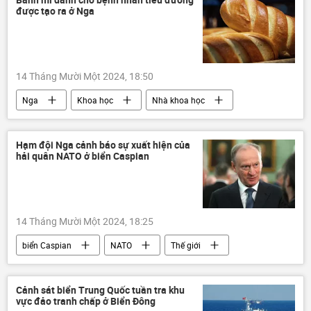
được tạo ra ở Nga
Bangkok
Vịnh Thái Lan
Đông Nam Á
14 Tháng Mười Một 2024, 18:50
Nga
Khoa học
Nhà khoa học
bánh mì
bệnh tiểu đường
bệnh
công nghệ
sản xuất
Thế giới
Hạm đội Nga cảnh báo sự xuất hiện của
hải quân NATO ở biển Caspian
thông tin
y tế
14 Tháng Mười Một 2024, 18:25
biển Caspian
NATO
Thế giới
Nga
Hải quân Nga
EU
Hoa Kỳ
phương Tây
Cảnh sát biển Trung Quốc tuần tra khu
vực đảo tranh chấp ở Biển Đông