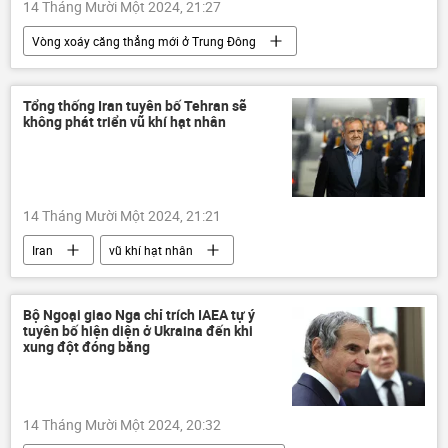
14 Tháng Mười Một 2024, 21:27
Vòng xoáy căng thẳng mới ở Trung Đông
Israel
Lebanon
xung đột quân sự
Trung Đông
Thế giới
thông tin
Tổng thống Iran tuyên bố Tehran sẽ
không phát triển vũ khí hạt nhân
Quân sự
tấn công
14 Tháng Mười Một 2024, 21:21
Iran
vũ khí hạt nhân
lĩnh vực hạt nhân
Thế giới
thông tin
Quân sự
Tehran
Bộ Ngoại giao Nga chỉ trích IAEA tự ý
tuyên bố hiện diện ở Ukraina đến khi
Ali Khamenei
IAEA
Donald Trump
xung đột đóng băng
phương Tây
Hoa Kỳ
14 Tháng Mười Một 2024, 20:32