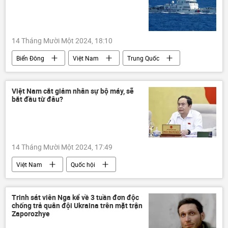
14 Tháng Mười Một 2024, 18:10
Biển Đông
Việt Nam
Trung Quốc
Thế giới
Châu Á
cảnh sát
tàu cảnh sát biển
tranh chấp lãnh thổ
Việt Nam cắt giảm nhân sự bộ máy, sẽ
bắt đầu từ đâu?
14 Tháng Mười Một 2024, 17:49
Việt Nam
Quốc hội
Trần Thanh Mẫn
Chính trị
Pháp luật
Tô Lâm
Trinh sát viên Nga kể về 3 tuần đơn độc
chống trả quân đội Ukraina trên mặt trận
Zaporozhye