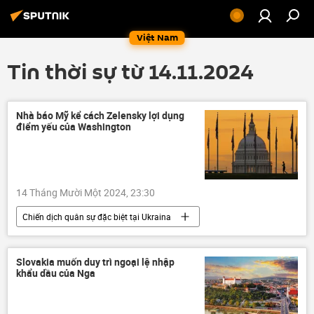
Việt Nam
Tin thời sự từ 14.11.2024
Nhà báo Mỹ kể cách Zelensky lợi dụng
điểm yếu của Washington
14 Tháng Mười Một 2024, 23:30
Chiến dịch quân sự đặc biệt tại Ukraina
Nga
Ukraina
Cuộc khủng hoảng ở Ukraina
Slovakia muốn duy trì ngoại lệ nhập
khẩu dầu của Nga
xung đột quân sự
Hoa Kỳ
NATO
Vladimir Zelensky
Donald Trump