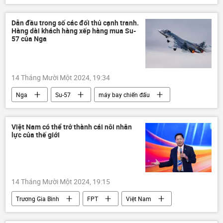
Israel
Syria
Trung Đông
xung đột quân sự
Thế giới
Dẫn đầu trong số các đối thủ cạnh tranh.
Hàng dài khách hàng xếp hàng mua Su-
thông tin
Quân sự
tấn công
57 của Nga
thiệt mạng
14 Tháng Mười Một 2024, 19:34
Nga
Su-57
máy bay chiến đấu
Báo chí thế giới
Thế giới
thông tin
phương Tây
Quân sự
Trung Quốc
Việt Nam có thể trở thành cái nôi nhân
lực của thế giới
Lực lượng Hàng không-Vũ trụ Nga (VKS)
sản xuất
Việt Nam
14 Tháng Mười Một 2024, 19:15
Trương Gia Bình
FPT
Việt Nam
Kinh doanh
AI
Thế giới