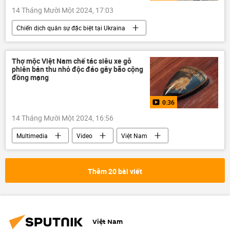
14 Tháng Mười Một 2024, 17:03
Chiến dịch quân sự đặc biệt tại Ukraina
Cuộc khủng hoảng ở Ukraina
Video từ Ukraina
Ukraina
Nga
Thợ mộc Việt Nam chế tác siêu xe gỗ
phiên bản thu nhỏ độc đáo gây bão cộng
DNR
LNR
Donbass
đồng mạng
Donetsk
Vladimir Zelensky
0:36
Vladimir Putin
UAV
14 Tháng Mười Một 2024, 16:56
Multimedia
Video
Việt Nam
xe ô-tô
BMW
Lamborghini Murcielago SV
Thế giới
Thêm 20 bài viết
Việt Nam