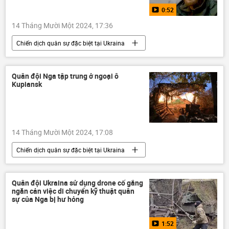
0:52
14 Tháng Mười Một 2024, 17:36
Chiến dịch quân sự đặc biệt tại Ukraina
Bộ Quốc phòng Nga
Nga
Cuộc khủng hoảng ở Ukraina
Ukraina
Quân đội Nga tập trung ở ngoại ô
Kupiansk
Zaporozhye
Video từ Ukraina
DNR
Donbass
14 Tháng Mười Một 2024, 17:08
Chiến dịch quân sự đặc biệt tại Ukraina
Quân đội Nga
Cuộc khủng hoảng ở Ukraina
Ukraina
Thế giới
Quân đội Ukraina sử dụng drone cố gắng
ngăn cản việc di chuyển kỹ thuật quân
xung đột quân sự
Quân sự
sự của Nga bị hư hỏng
Kharkov
lực lượng vũ trang
1:52