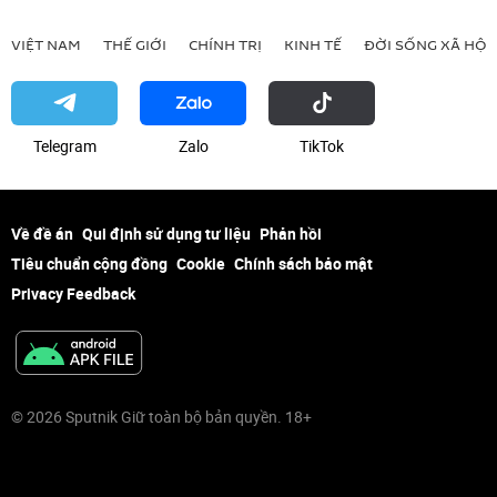
VIỆT NAM
THẾ GIỚI
CHÍNH TRỊ
KINH TẾ
ĐỜI SỐNG XÃ HỘI
Telegram
Zalo
ТikТоk
Về đề án
Qui định sử dụng tư liệu
Phản hồi
Tiêu chuẩn cộng đồng
Cookie
Chính sách bảo mật
Privacy Feedback
© 2026 Sputnik Giữ toàn bộ bản quyền. 18+