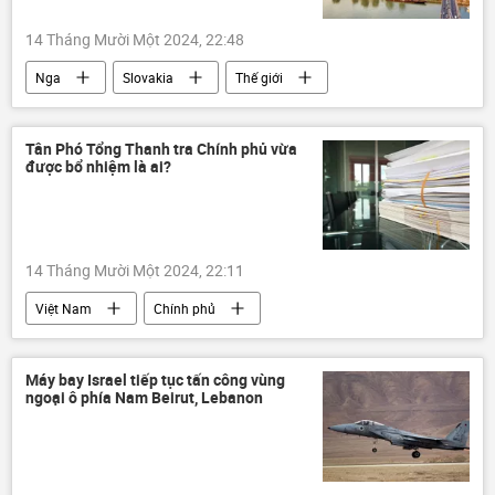
Thế giới
thông tin
phương Tây
14 Tháng Mười Một 2024, 22:48
Quân sự
Châu Âu
Báo chí thế giới
Nga
Slovakia
Thế giới
Chính trị
thông tin
dầu mỏ
nhập khẩu
Liên Hợp Quốc
Tân Phó Tổng Thanh tra Chính phủ vừa
được bổ nhiệm là ai?
Hungary
Vladimir Putin
khí đốt
giá khí đốt
trừng phạt
Các biện pháp trừng phạt chống Nga
14 Tháng Mười Một 2024, 22:11
Việt Nam
Chính phủ
Phạm Minh Chính
thông tin
Chính trị
Máy bay Israel tiếp tục tấn công vùng
ngoại ô phía Nam Beirut, Lebanon