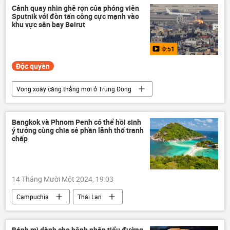
Chính trị
thông tin
Kinh tế
Cảnh quay nhìn ghê rợn của phóng viên
Sputnik với đòn tấn công cực mạnh vào
khu vực sân bay Beirut
0:51
Độc quyền
Vòng xoáy căng thẳng mới ở Trung Đông
Video
Sân bay
Lebanon
Thế giới
tấn công
Bangkok và Phnom Penh có thể hồi sinh
ý tưởng cùng chia sẻ phần lãnh thổ tranh
chấp
14 Tháng Mười Một 2024, 19:03
Campuchia
Thái Lan
tranh chấp lãnh thổ
Thế giới
thông tin
Chính trị
tranh chấp
Bánh mì dành cho bệnh nhân tiểu đường