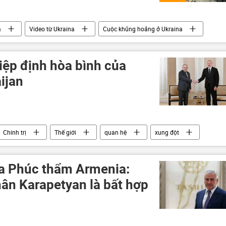
a
Video từ Ukraina
Cuộc khủng hoảng ở Ukraina
iệp định hòa bình của
ijan
Chính trị
Thế giới
quan hệ
xung đột
a Phúc thẩm Armenia:
ân Karapetyan là bất hợp