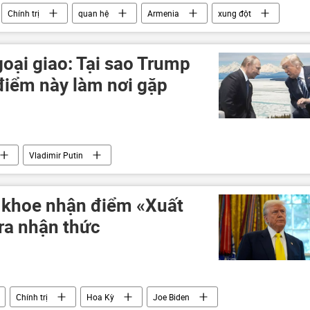
Chính trị
quan hệ
Armenia
xung đột
goại giao: Tại sao Trump
điểm này làm nơi gặp
Vladimir Putin
ld Trump tại Alaska
Donald Trump
Alaska
Âu
EU
Ukraina
Vladimir Zelensky
 khoe nhận điểm «Xuất
tra nhận thức
Chính trị
Hoa Kỳ
Joe Biden