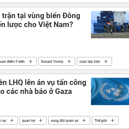
trận tại vùng biển Đông
ến lược cho Việt Nam?
uan điểm-Ý kiến
Donald Trump
cuộc tập trận
Hoa Kỳ
n LHQ lên án vụ tấn công
ào các nhà báo ở Gaza
n sự
quan hệ
xung đột quân sự
Thế giới