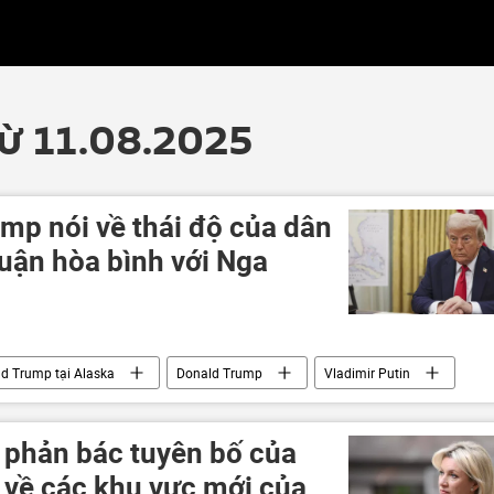
từ 11.08.2025
mp nói về thái độ của dân
huận hòa bình với Nga
ld Trump tại Alaska
Donald Trump
Vladimir Putin
trị
Thế giới
quan hệ
xung đột quân sự
 Ukraina
 phản bác tuyên bố của
về các khu vực mới của