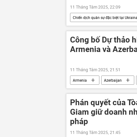
11 Tháng Tám 2025, 22:09
Chiến dịch quân sự đặc biệt tại Ukrain
Kiev
DNR
Quân sự
Công bố Dự thảo h
Armenia và Azerba
11 Tháng Tám 2025, 21:51
Armenia
Azerbaijan
Hòa Bình
tranh chấp
Phán quyết của Tò
Giam giữ doanh nh
pháp
11 Tháng Tám 2025, 21:45