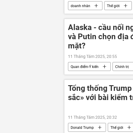
doanh nhân
Thế giới
Alaska - cầu nối n
và Putin chọn địa 
mặt?
11 Tháng Tám 2025, 20:55
Quan điểm-Ý kiến
Chính trị
Cuộc gặp giữa Vladimir Putin và Dona
Nga
Hoa Kỳ
Châu 
Tổng thống Trump
an ninh
sắc» với bài kiểm 
11 Tháng Tám 2025, 20:32
Donald Trump
Thế giới