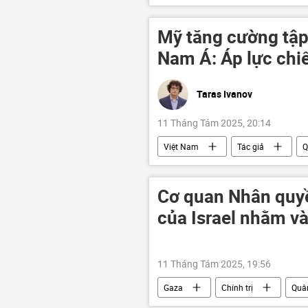
Washington
Mỹ tăng cường tập 
Nam Á: Áp lực chi
Taras Ivanov
11 Tháng Tám 2025, 20:14
Việt Nam
Tác giả
Q
Đông Nam Á
ASEAN
Cơ quan Nhân quyề
của Israel nhằm v
11 Tháng Tám 2025, 19:56
Gaza
Chính trị
Quâ