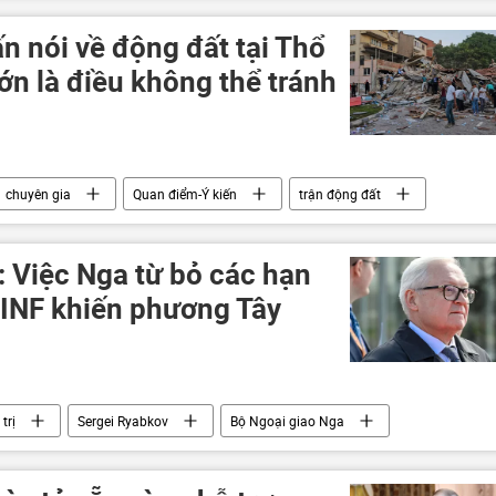
stine
Sputnik
Liên Hợp Quốc
n nói về động đất tại Thổ
lớn là điều không thể tránh
chuyên gia
Quan điểm-Ý kiến
trận động đất
: Việc Nga từ bỏ các hạn
 INF khiến phương Tây
trị
Sergei Ryabkov
Bộ Ngoại giao Nga