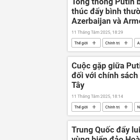
Tổng thống Putin b
thúc đẩy bình thư
Azerbaijan và Arm
11 Tháng Tám 2025, 18:29
Thế giới
Chính trị
A
EAEU
Cuộc gặp giữa Put
đối với chính sách
Tây
11 Tháng Tám 2025, 18:14
Thế giới
Chính trị
N
Cuộc gặp giữa Vladimir Putin và Dona
phương Tây
Quan điểm-Ý kiế
Trung Quốc đẩy lui
vùng biển đảo Ho