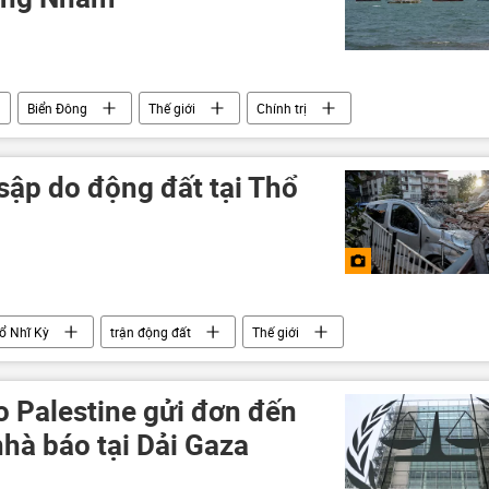
Biển Đông
Thế giới
Chính trị
thổ
sập do động đất tại Thổ
ổ Nhĩ Kỳ
trận động đất
Thế giới
 Palestine gửi đơn đến
nhà báo tại Dải Gaza