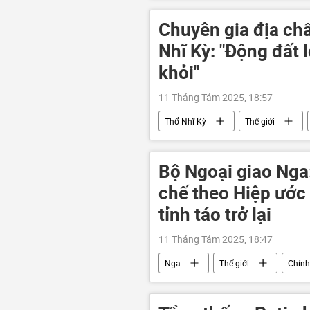
Israel
HAMAS
Pale
Chuyên gia địa chấ
Nhĩ Kỳ: "Động đất 
khỏi"
11 Tháng Tám 2025, 18:57
Thổ Nhĩ Kỳ
Thế giới
thiên tai
Bộ Ngoại giao Nga
chế theo Hiệp ước
tỉnh táo trở lại
11 Tháng Tám 2025, 18:47
Nga
Thế giới
Chính 
Hiệp ước INF
phương Tây