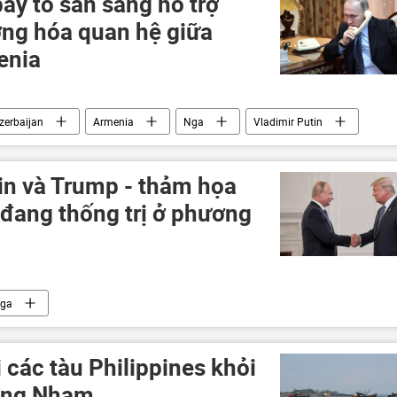
ày tỏ sẵn sàng hỗ trợ
ờng hóa quan hệ giữa
enia
zerbaijan
Armenia
Nga
Vladimir Putin
in và Trump - thảm họa
 đang thống trị ở phương
ga
ld Trump tại Alaska
Alaska
Hoa Kỳ
n
Vladimir Putin
Donald Trump
 các tàu Philippines khỏi
àng Nham