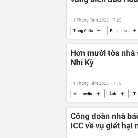
11 Tháng Tám 2025, 17:25
Trung Quốc
Philippines
tranh chấp
tranh chấp lãnh 
Hơn mười tòa nhà 
Nhĩ Kỳ
11 Tháng Tám 2025, 17:15
Multimedia
Ảnh
Th
Công đoàn nhà báo
ICC về vụ giết hại 