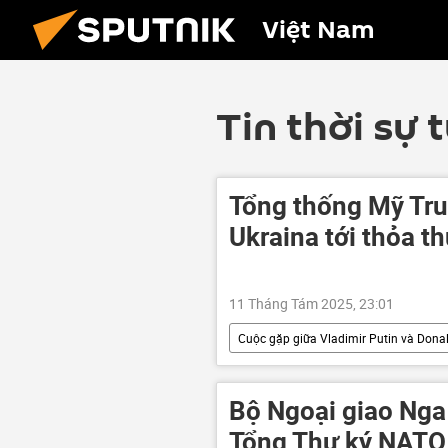
Việt Nam
Tin thời sự 
Tổng thống Mỹ Tru
Ukraina tới thỏa t
11 Tháng Tám 2025, 23:01
Cuộc gặp giữa Vladimir Putin và Dona
Nga
Hoa Kỳ
Chính 
Ukraina
Cuộc khủng hoảng ở
Bộ Ngoại giao Nga
Tổng Thư ký NATO 